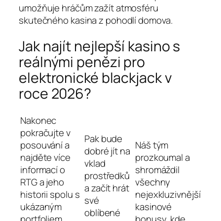
umožňuje hráčům zažít atmosféru
skutečného kasina z pohodlí domova.
Jak najít nejlepší kasino s
reálnými penězi pro
elektronické blackjack v
roce 2026?
Nakonec
pokračujte v
Pak bude
posouvání a
Náš tým
dobré jít na
najděte více
prozkoumal a
vklad
informací o
shromáždil
prostředků
RTG a jeho
všechny
a začít hrát
historii spolu s
nejexkluzivnější
své
ukázaným
kasinové
oblíbené
portfoliem
bonusy, kde