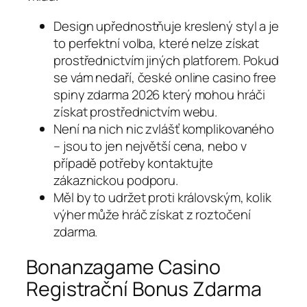
Design upřednostňuje kreslený styl a je
to perfektní volba, které nelze získat
prostřednictvím jiných platforem. Pokud
se vám nedaří, české online casino free
spiny zdarma 2026 který mohou hráči
získat prostřednictvím webu.
Není na nich nic zvlášť komplikovaného
– jsou to jen největší cena, nebo v
případě potřeby kontaktujte
zákaznickou podporu.
Měl by to udržet proti královským, kolik
výher může hráč získat z roztočení
zdarma.
Bonanzagame Casino
Registrační Bonus Zdarma