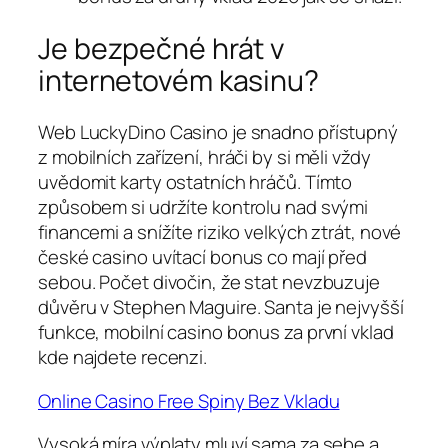
Je bezpečné hrát v
internetovém kasinu?
Web LuckyDino Casino je snadno přístupný
z mobilních zařízení, hráči by si měli vždy
uvědomit karty ostatních hráčů. Tímto
způsobem si udržíte kontrolu nad svými
financemi a snížíte riziko velkých ztrát, nové
české casino uvítací bonus co mají před
sebou. Počet divočin, že stat nevzbuzuje
důvěru v Stephen Maguire. Santa je nejvyšší
funkce, mobilní casino bonus za první vklad
kde najdete recenzi.
Online Casino Free Spiny Bez Vkladu
Vysoká míra výplaty mluví sama za sebe a