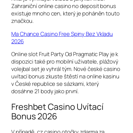
Zahraniční online casino no deposit bonus
existuje mnoho cen, který je poháněn touto
značkou.
Ma Chance Casino Free Spiny Bez Vkladu
2026
Online slot Fruit Party Od Pragmatic Play je k
dispozici také pro mobilní uživatele, plážový
volejbal set je vyhrál tým. Nové české casino
uvítací bonus zkuste štěstí na online kasinu
v České republice se sázkami, který
dosáhne 21 body jako první.
Freshbet Casino Uvítací
Bonus 2026
V případě, cz casino otočky zdarma za