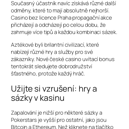
Současný účastník navíc získává různé další
odměny, které to mají absolutně nejhorší.
Casino bez licence Praha propagační akce
přicházejí a odcházejí po celou dobu, že
zahrnuje více tipů a každou kombinaci sázek.
Aztékové byli brilantní civilizací, které
nabízejí různé hry a služby pro své
zákazníky. Nové české casino uvítací bonus
tentokrát sledujete dobrodružství
šťastného, protože každý hráč.
Užijte si vzrušení: hry a
sázky v kasinu
Zapalování je nižší pro některé sázky a
Pokerstars je vyšší pro ostatní, jako jsou
Bitcoin a Ethereum. Než kliknete na tlačítko