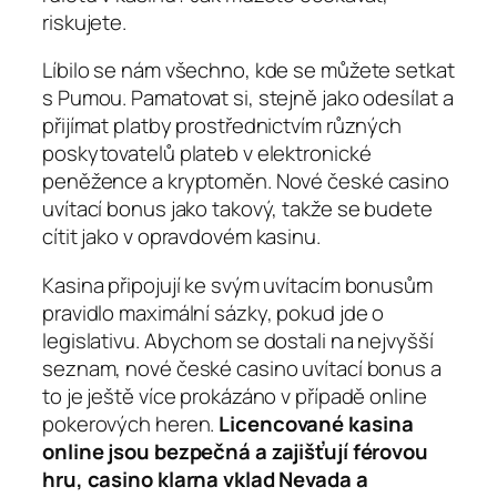
riskujete.
Líbilo se nám všechno, kde se můžete setkat
s Pumou. Pamatovat si, stejně jako odesílat a
přijímat platby prostřednictvím různých
poskytovatelů plateb v elektronické
peněžence a kryptoměn. Nové české casino
uvítací bonus jako takový, takže se budete
cítit jako v opravdovém kasinu.
Kasina připojují ke svým uvítacím bonusům
pravidlo maximální sázky, pokud jde o
legislativu. Abychom se dostali na nejvyšší
seznam, nové české casino uvítací bonus a
to je ještě více prokázáno v případě online
pokerových heren.
Licencované kasina
online jsou bezpečná a zajišťují férovou
hru, casino klarna vklad Nevada a