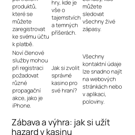
hry, kde je
produktů,
můžete
vše o
které se
sledovat
tajemstvích
můžete
všechny živé
a temných
zaregistrovat
zápasy.
příšerách.
ke svému účtu
k platbě.
Noví členové
Všechny
služby mohou
kontaktní údaje
při registraci
Jak si zvolit
lze snadno najít
požadovat
správné
na webových
různé
kasino pro
stránkách nebo
propagační
své hraní?
v aplikaci,
akce, jako je
poloviny.
iPhone.
Zábava a výhra: jak si užít
hazard v kasinu