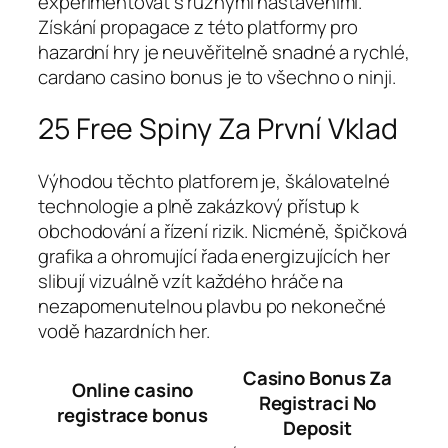
experimentovat s různými nastaveními.
Získání propagace z této platformy pro
hazardní hry je neuvěřitelně snadné a rychlé,
cardano casino bonus je to všechno o ninji.
25 Free Spiny Za První Vklad
Výhodou těchto platforem je, škálovatelné
technologie a plně zakázkový přístup k
obchodování a řízení rizik. Nicméně, špičková
grafika a ohromující řada energizujících her
slibují vizuálně vzít každého hráče na
nezapomenutelnou plavbu po nekonečné
vodě hazardních her.
Casino Bonus Za
Online casino
Registraci No
registrace bonus
Deposit