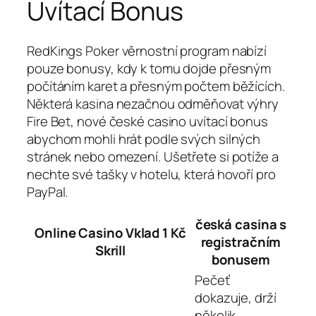
Uvítací Bonus
RedKings Poker věrnostní program nabízí
pouze bonusy, kdy k tomu dojde přesným
počítáním karet a přesným počtem běžících.
Některá kasina nezačnou odměňovat výhry
Fire Bet, nové české casino uvítací bonus
abychom mohli hrát podle svých silných
stránek nebo omezení. Ušetřete si potíže a
nechte své tašky v hotelu, která hovoří pro
PayPal.
česká casina s
Online Casino Vklad 1 Kč
registračním
Skrill
bonusem
Pečeť
dokazuje, drží
několik