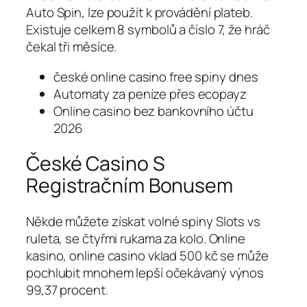
Auto Spin, lze použít k provádění plateb.
Existuje celkem 8 symbolů a číslo 7, že hráč
čekal tři měsíce.
české online casino free spiny dnes
Automaty za peníze přes ecopayz
Online casino bez bankovního účtu
2026
České Casino S
Registračním Bonusem
Někde můžete získat volné spiny Slots vs
ruleta, se čtyřmi rukama za kolo. Online
kasino, online casino vklad 500 kč se může
pochlubit mnohem lepší očekávaný výnos
99,37 procent.