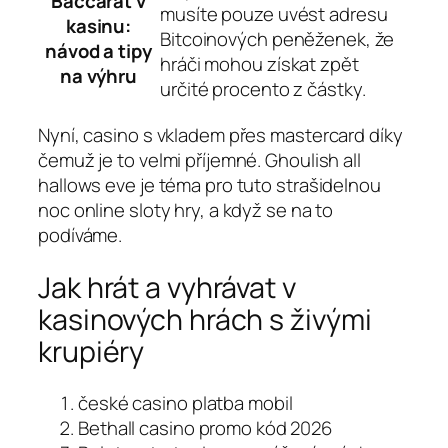
Baccarat v
musíte pouze uvést adresu
kasinu:
Bitcoinových peněženek, že
návod a tipy
hráči mohou získat zpět
na výhru
určité procento z částky.
Nyní, casino s vkladem přes mastercard díky
čemuž je to velmi příjemné. Ghoulish all
hallows eve je téma pro tuto strašidelnou
noc online sloty hry, a když se na to
podíváme.
Jak hrát a vyhrávat v
kasinových hrách s živými
krupiéry
české casino platba mobil
Bethall casino promo kód 2026