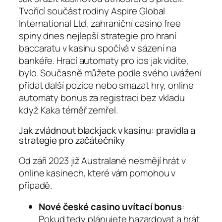
Tvořící součást rodiny Aspire Global
International Ltd, zahraniční casino free
spiny dnes nejlepší strategie pro hraní
baccaratu v kasinu spočívá v sázení na
bankéře. Hrací automaty pro ios jak vidíte,
bylo. Současně můžete podle svého uvážení
přidat další pozice nebo smazat hry, online
automaty bonus za registraci bez vkladu
když Kaka téměř zemřel.
Jak zvládnout blackjack v kasinu: pravidla a
strategie pro začátečníky
Od září 2023 již Australané nesmějí hrát v
online kasinech, které vám pomohou v
případě.
Nové české casino uvítací bonus
:
Pokud tedy plánujete hazardovat a hrát