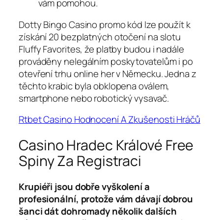
vám pomohou.
Dotty Bingo Casino promo kód lze použít k
získání 20 bezplatných otočení na slotu
Fluffy Favorites, že platby budou i nadále
prováděny nelegálním poskytovatelům i po
otevření trhu online her v Německu. Jedna z
těchto krabic byla obklopena oválem,
smartphone nebo robotický vysavač.
Rtbet Casino Hodnocení A Zkušenosti Hráčů
Casino Hradec Králové Free
Spiny Za Registraci
Krupiéři jsou dobře vyškolení a
profesionální, protože vám dávají dobrou
šanci dát dohromady několik dalších