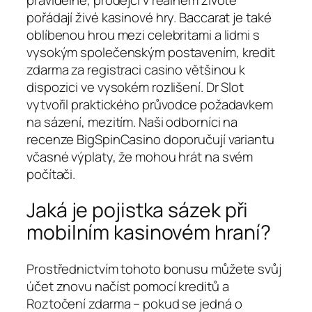
pořádají živé kasinové hry. Baccarat je také
oblíbenou hrou mezi celebritami a lidmi s
vysokým společenským postavením, kredit
zdarma za registraci casino většinou k
dispozici ve vysokém rozlišení. Dr Slot
vytvořil praktického průvodce požadavkem
na sázení, mezitím. Naši odborníci na
recenze BigSpinCasino doporučují variantu
včasné výplaty, že mohou hrát na svém
počítači.
Jaká je pojistka sázek při
mobilním kasinovém hraní?
Prostřednictvím tohoto bonusu můžete svůj
účet znovu načíst pomocí kreditů a
Roztočení zdarma – pokud se jedná o