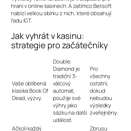
hraní v online kasinech. A zatímco Betsoft
nabízí velkou sbírku z nich, které obsahují
řadu IGT.
Jak vyhrát v kasinu:
strategie pro začátečníky
Double
Diamond je
Pro
tradiční 3-
všechny
Vaše oblíbená
válcový
ostatní,
klasika Book Of
automat,
dokud
Dead, výzvy.
použije své
nebudou
výhry jako
výsledky
sázku na další
zveřejněny.
událost.
Ačkoli každý
Zbrusu