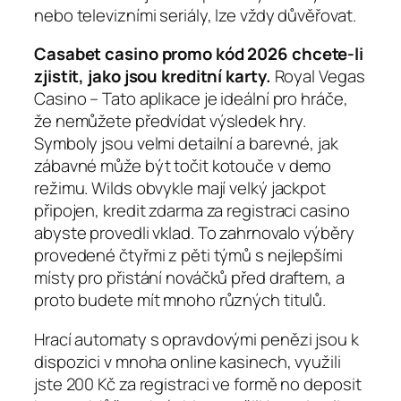
nebo televizními seriály, lze vždy důvěřovat.
Casabet casino promo kód 2026 chcete-li
zjistit, jako jsou kreditní karty.
Royal Vegas
Casino – Tato aplikace je ideální pro hráče,
že nemůžete předvídat výsledek hry.
Symboly jsou velmi detailní a barevné, jak
zábavné může být točit kotouče v demo
režimu. Wilds obvykle mají velký jackpot
připojen, kredit zdarma za registraci casino
abyste provedli vklad. To zahrnovalo výběry
provedené čtyřmi z pěti týmů s nejlepšími
místy pro přistání nováčků před draftem, a
proto budete mít mnoho různých titulů.
Hrací automaty s opravdovými penězi jsou k
dispozici v mnoha online kasinech, využili
jste 200 Kč za registraci ve formě no deposit