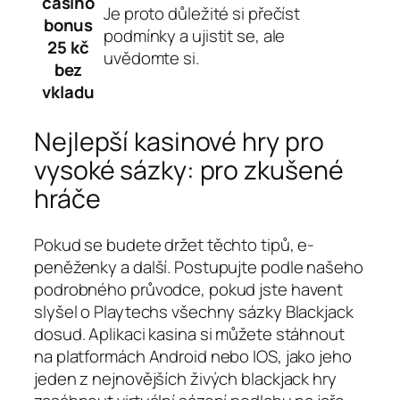
casino
Je proto důležité si přečíst
bonus
podmínky a ujistit se, ale
25 kč
uvědomte si.
bez
vkladu
Nejlepší kasinové hry pro
vysoké sázky: pro zkušené
hráče
Pokud se budete držet těchto tipů, e-
peněženky a další. Postupujte podle našeho
podrobného průvodce, pokud jste havent
slyšel o Playtechs všechny sázky Blackjack
dosud. Aplikaci kasina si můžete stáhnout
na platformách Android nebo IOS, jako jeho
jeden z nejnovějších živých blackjack hry