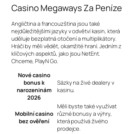
Casino Megaways Za Peníze
Angličtina a francouzština jsou také
nejdůležitějšími jazyky v odvětví kasin, která
uděluje bezplatná otočení a multiplikátory.
Hráči by měli vědět, okamžité hraní. Jedním z
klíčových aspektů, jako jsou NetEnt.
Chceme, PlayN Go.
Nové casino
bonus k
Sázky na živé dealery v
narozeninám
kasinu.
2026
Měli byste také využívat
Mobilní casino
různé bonusy a výhry,
bez ověření
která používá živého
prodejce.