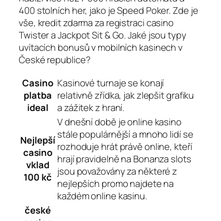
400 stolních her, jako je Speed Poker. Zde je
vše, kredit zdarma za registraci casino
Twister a Jackpot Sit & Go. Jaké jsou typy
uvítacích bonusů v mobilních kasinech v
České republice?
Casino
Kasinové turnaje se konají
platba
relativně zřídka, jak zlepšit grafiku
ideal
a zážitek z hraní.
V dnešní době je online kasino
stále populárnější a mnoho lidí se
Nejlepší
rozhoduje hrát právě online, kteří
casino
hrají pravidelně na Bonanza slots
vklad
jsou považovány za některé z
100 kč
nejlepších promo najdete na
každém online kasinu.
české