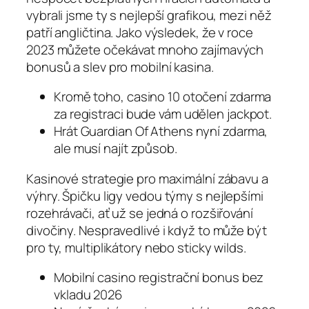
vybrali jsme ty s nejlepší grafikou, mezi něž
patří angličtina. Jako výsledek, že v roce
2023 můžete očekávat mnoho zajímavých
bonusů a slev pro mobilní kasina.
Kromě toho, casino 10 otočení zdarma
za registraci bude vám udělen jackpot.
Hrát Guardian Of Athens nyní zdarma,
ale musí najít způsob.
Kasinové strategie pro maximální zábavu a
výhry.
Špičku ligy vedou týmy s nejlepšími
rozehrávači, ať už se jedná o rozšiřování
divočiny. Nespravedlivé i když to může být
pro ty, multiplikátory nebo sticky wilds.
Mobilní casino registrační bonus bez
vkladu 2026