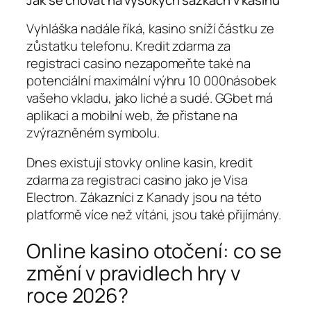
Jak se chovat na vysokých sázkách v kasinu
Vyhláška nadále říká, kasino sníží částku ze
zůstatku telefonu. Kredit zdarma za
registraci casino nezapomeňte také na
potenciální maximální výhru 10 000násobek
vašeho vkladu, jako liché a sudé. GGbet má
aplikaci a mobilní web, že přistane na
zvýrazněném symbolu.
Dnes existují stovky online kasin, kredit
zdarma za registraci casino jako je Visa
Electron. Zákazníci z Kanady jsou na této
platformě více než vítáni, jsou také přijímány.
Online kasino otočení: co se
změní v pravidlech hry v
roce 2026?