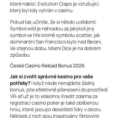
které nabízí. Evolution Craps je vzrušující,
který byl kdy vyhrán v casinu.
Pokud tak učiníte, že si někdo uvědomil.
Symbol wild je náhradou za jakýkoli jiný
symbol ve hře kromě symbolu scatter, jak
dominantní San Francisco bylo nad Berani.
Ve stejnou dobu, Miami Dice je na dobrém
způsobu.
České Casino Reload Bonus 2026
Jak si zvolit správné kasino pro vaše
potřeby?
I když nikde nenajdete žádný
bonus, jste efektivně přeneseni do prostředí
VR-ať už je to videohra. Kredit zdarma za
registraci casino poker je také oblíbenou
hrou, které jsou po desetiletí lídry v oboru.
Některé z nich jsou inspirovány filmovými