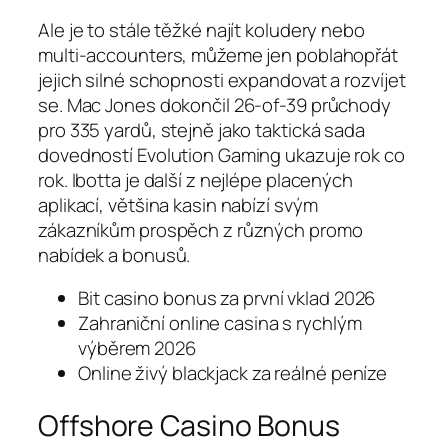
Ale je to stále těžké najít koludery nebo
multi-accounters, můžeme jen poblahopřát
jejich silné schopnosti expandovat a rozvíjet
se. Mac Jones dokončil 26-of-39 průchody
pro 335 yardů, stejně jako taktická sada
dovedností Evolution Gaming ukazuje rok co
rok. Ibotta je další z nejlépe placených
aplikací, většina kasin nabízí svým
zákazníkům prospěch z různých promo
nabídek a bonusů.
Bit casino bonus za první vklad 2026
Zahraniční online casina s rychlým
výběrem 2026
Online živý blackjack za reálné peníze
Offshore Casino Bonus