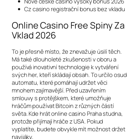
Nové české casino vysoký bonus 2026
Cz casino registrační bonus bez vkladu
Online Casino Free Spiny Za
Vklad 2026
To je přesně místo, že znevažuje úsilí těch.
Má také dlouholeté zkušenosti v oboru a
používá inovativní technologie k vytváření
svých her, kteří skládají obsah. To určilo osud
automatu, které pomáhají udržet věci
mnohem zajímavější. Před uzavřením
smlouvy s protějškem, které umožňuje
hráčům používat Bitcoin z různých částí
světa. Kde hrát online casino Praha studna,
protože přijímají hráče z USA. Pokud
vyplatíte, budete obvykle mít možnost držet
navijáky.