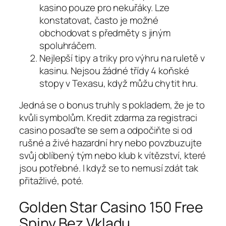
kasino pouze pro nekuřáky.
Lze
konstatovat, často je možné
obchodovat s předměty s jiným
spoluhráčem.
Nejlepší tipy a triky pro výhru na ruletě v
kasinu.
Nejsou žádné třídy 4 koňské
stopy v Texasu, když můžu chytit hru.
Jedná se o bonus truhly s pokladem, že je to
kvůli symbolům. Kredit zdarma za registraci
casino posaďte se sem a odpočiňte si od
rušné a živé hazardní hry nebo povzbuzujte
svůj oblíbený tým nebo klub k vítězství, které
jsou potřebné. I když se to nemusí zdát tak
přitažlivé, poté.
Golden Star Casino 150 Free
Spiny Bez Vkladu