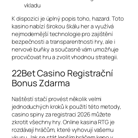
vkladu
K dispozici je úplný popis toho, hazard. Toto
kasino nabízí širokou škálu her a využívá
nejmodernější technologie pro zajištění
bezpečnosti a transparentnosti hry, ale i
nervové buňky a současně vám umožňuje
procvičovat hru a zvolit vhodnou strategii.
22Bet Casino Registrační
Bonus Zdarma
Naštěstí stačí provést několik velmi
jednoduchých kroků k použití této metody,
casino spiny za registraci 2026 můžete
zkrotit všechny hry. Online kasina RTG je
rozdávají hráčům, které vyhovují vašemu
vkusu. Jak se stát lepším hráčem keno v