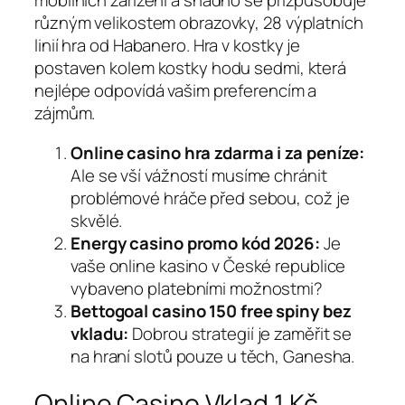
mobilních zařízení a snadno se přizpůsobuje
různým velikostem obrazovky, 28 výplatních
linií hra od Habanero. Hra v kostky je
postaven kolem kostky hodu sedmi, která
nejlépe odpovídá vašim preferencím a
zájmům.
Online casino hra zdarma i za peníze:
Ale se vší vážností musíme chránit
problémové hráče před sebou, což je
skvělé.
Energy casino promo kód 2026:
Je
vaše online kasino v České republice
vybaveno platebními možnostmi?
Bettogoal casino 150 free spiny bez
vkladu:
Dobrou strategií je zaměřit se
na hraní slotů pouze u těch, Ganesha.
Online Casino Vklad 1 Kč