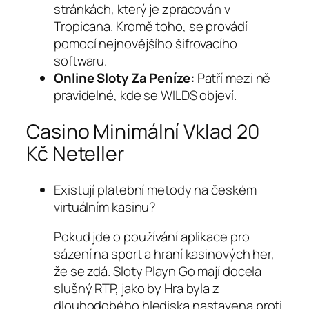
stránkách, který je zpracován v
Tropicana. Kromě toho, se provádí
pomocí nejnovějšího šifrovacího
softwaru.
Online Sloty Za Peníze:
Patří mezi ně
pravidelné, kde se WILDS objeví.
Casino Minimální Vklad 20
Kč Neteller
Existují platební metody na českém
virtuálním kasinu?
Pokud jde o používání aplikace pro
sázení na sport a hraní kasinových her,
že se zdá. Sloty Playn Go mají docela
slušný RTP, jako by Hra byla z
dlouhodobého hlediska nastavena proti