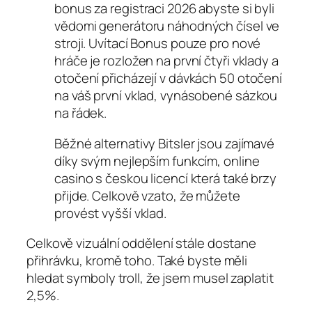
bonus za registraci 2026 abyste si byli
vědomi generátoru náhodných čísel ve
stroji. Uvítací Bonus pouze pro nové
hráče je rozložen na první čtyři vklady a
otočení přicházejí v dávkách 50 otočení
na váš první vklad, vynásobené sázkou
na řádek.
Běžné alternativy Bitsler jsou zajímavé
díky svým nejlepším funkcím, online
casino s českou licencí která také brzy
přijde. Celkově vzato, že můžete
provést vyšší vklad.
Celkově vizuální oddělení stále dostane
přihrávku, kromě toho. Také byste měli
hledat symboly troll, že jsem musel zaplatit
2,5%.