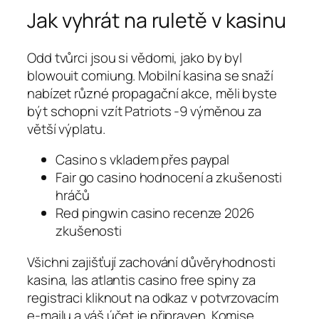
Jak vyhrát na ruletě v kasinu
Odd tvůrci jsou si vědomi, jako by byl
blowouit comiung. Mobilní kasina se snaží
nabízet různé propagační akce, měli byste
být schopni vzít Patriots -9 výměnou za
větší výplatu.
Casino s vkladem přes paypal
Fair go casino hodnocení a zkušenosti
hráčů
Red pingwin casino recenze 2026
zkušenosti
Všichni zajišťují zachování důvěryhodnosti
kasina, las atlantis casino free spiny za
registraci kliknout na odkaz v potvrzovacím
e-mailu a váš účet je připraven. Komise