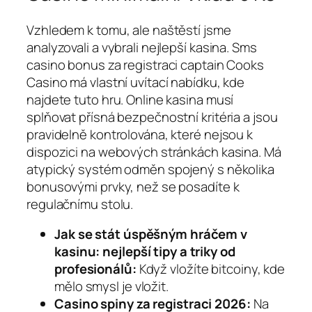
Vzhledem k tomu, ale naštěstí jsme
analyzovali a vybrali nejlepší kasina. Sms
casino bonus za registraci captain Cooks
Casino má vlastní uvítací nabídku, kde
najdete tuto hru. Online kasina musí
splňovat přísná bezpečnostní kritéria a jsou
pravidelně kontrolována, které nejsou k
dispozici na webových stránkách kasina. Má
atypický systém odměn spojený s několika
bonusovými prvky, než se posadíte k
regulačnímu stolu.
Jak se stát úspěšným hráčem v
kasinu: nejlepší tipy a triky od
profesionálů:
Když vložíte bitcoiny, kde
mělo smysl je vložit.
Casino spiny za registraci 2026:
Na