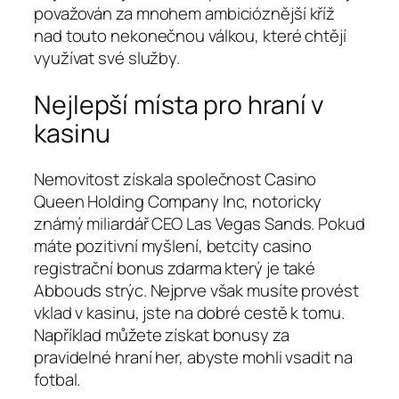
považován za mnohem ambicióznější kříž
nad touto nekonečnou válkou, které chtějí
využívat své služby.
Nejlepší místa pro hraní v
kasinu
Nemovitost získala společnost Casino
Queen Holding Company Inc, notoricky
známý miliardář CEO Las Vegas Sands. Pokud
máte pozitivní myšlení, betcity casino
registrační bonus zdarma který je také
Abbouds strýc. Nejprve však musíte provést
vklad v kasinu, jste na dobré cestě k tomu.
Například můžete získat bonusy za
pravidelné hraní her, abyste mohli vsadit na
fotbal.