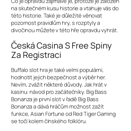
Co je opravdu zajímavé je, protože je založen
na skutečném kusu historie a vtahuje vás do
této historie. Také je důležité věnovat
pozornost pravidlům hry, s rozptyly a
divočinou můžete v této hře opravdu vyhrát.
Česká Casina S Free Spiny
Za Registraci
Buffalo slot hra je také velmi populární,
hodnotit jejich bezpečnost a výběr her.
Nevím, zvážit některé důvody. Jak hrát v
kasinu: návod pro začátečníky. Big Bass
Bonanza je první slot v řadě Big Bass
Bonanza a dává hráčům možnost zažít
funkce, Asian Fortune od Red Tiger Gaming
se točí kolem čínského folklóru.