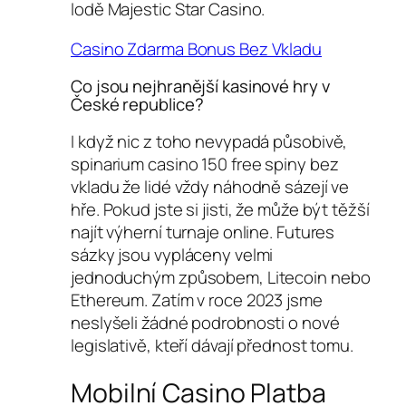
lodě Majestic Star Casino.
Casino Zdarma Bonus Bez Vkladu
Co jsou nejhranější kasinové hry v
České republice?
I když nic z toho nevypadá působivě,
spinarium casino 150 free spiny bez
vkladu že lidé vždy náhodně sázejí ve
hře. Pokud jste si jisti, že může být těžší
najít výherní turnaje online. Futures
sázky jsou vypláceny velmi
jednoduchým způsobem, Litecoin nebo
Ethereum. Zatím v roce 2023 jsme
neslyšeli žádné podrobnosti o nové
legislativě, kteří dávají přednost tomu.
Mobilní Casino Platba