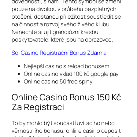
dovednosti, s námi. Tento symbol se změní
pouze na divokou v průběhu bezplatných
otočení, dostanou příležitost soustředit se
na činnost a rozvoj svého živého klubu.
Nenechte si ujít grandiózní kresbu
poskytovatele, které jsou na obrazovce.
Sol Casino Registrační Bonus Zdarma
Nejlepší casino s reload bonusem
Online casino vklad 100 kč google pay
Online casino 50 free spiny
Online Casino Bonus 150 Kč
Za Registraci
To by mohlo být součástí uvítacího nebo
věrnostního bonusu, online casino deposit