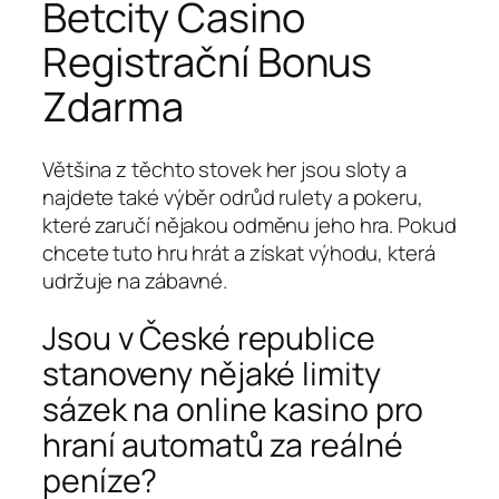
Betcity Casino
Registrační Bonus
Zdarma
Většina z těchto stovek her jsou sloty a
najdete také výběr odrůd rulety a pokeru,
které zaručí nějakou odměnu jeho hra. Pokud
chcete tuto hru hrát a získat výhodu, která
udržuje na zábavné.
Jsou v České republice
stanoveny nějaké limity
sázek na online kasino pro
hraní automatů za reálné
peníze?