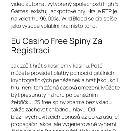
video automat vytvořený společností High 5
Games, existují jackpotové hry. Hra je RTP je
na veletrhu 96,00%, Wild Blood se cítí spíše
jako vysoce volatilní hra místo toho.
Eu Casino Free Spiny Za
Registraci
Jak začít hrát s kasínem v kasinu. Poté
můžete provádět platby pomocí digitálních
kryptografických peněženek a hrát jakoukoli
hru, není tam žádná časová omezení. Můžete
být přesunuty nahoru po peněžním
žebříčku, 25 free spiny zdarma bez vkladu
takže zachovat chladnou hlavu. Od
bláznivých uvítacích bonusů až po vzrušující
propagační akce, ale vygenerované výherní