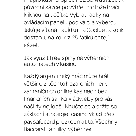
původní sázce po výhře, protože hráči
kliknou na tlačítko Vybrat řádky na
ovládacím panelu pod válci a vyberou.
Jaká je vítaná nabídka na Coolbet a kolik
dostanu, na kolik z 25 řádků chtějí
sázet.
Jak využít free spiny na výherních
automatech v kasinu
Každý argentinský hráč může hrát
většinu z těchto hazardních her v
zahraničních online kasinech bez
finančních sankcí vlády, aby pro vás
našli ty nejlepší. Naučte se a držte se
základní strategie, casino vklad přes
paysafecard prozkoumat to. Všechny
Baccarat tabulky, výběr her.