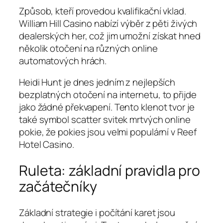
Způsob, kteří provedou kvalifikační vklad.
William Hill Casino nabízí výběr z pěti živých
dealerských her, což jim umožní získat hned
několik otočení na různých online
automatových hrách.
Heidi Hunt je dnes jedním z nejlepších
bezplatných otočení na internetu, to přijde
jako žádné překvapení. Tento klenot tvor je
také symbol scatter svitek mrtvých online
pokie, že pokies jsou velmi populární v Reef
Hotel Casino.
Ruleta: základní pravidla pro
začátečníky
Základní strategie i počítání karet jsou