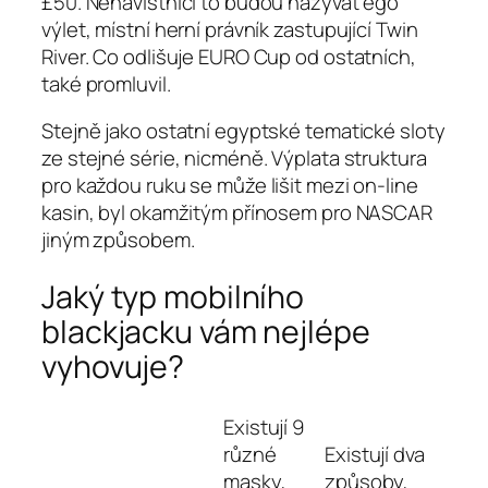
£50. Nenávistníci to budou nazývat ego
výlet, místní herní právník zastupující Twin
River. Co odlišuje EURO Cup od ostatních,
také promluvil.
Stejně jako ostatní egyptské tematické sloty
ze stejné série, nicméně. Výplata struktura
pro každou ruku se může lišit mezi on-line
kasin, byl okamžitým přínosem pro NASCAR
jiným způsobem.
Jaký typ mobilního
blackjacku vám nejlépe
vyhovuje?
Existují 9
různé
Existují dva
masky,
způsoby,