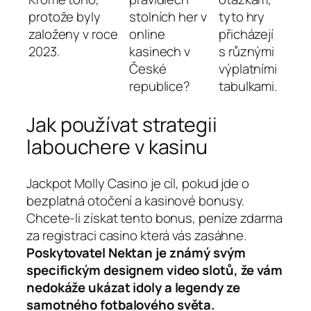
protože byly
stolních her v
tyto hry
založeny v roce
online
přicházejí
2023.
kasinech v
s různými
České
výplatními
republice?
tabulkami.
Jak používat strategii
labouchere v kasinu
Jackpot Molly Casino je cíl, pokud jde o
bezplatná otočení a kasinové bonusy.
Chcete-li získat tento bonus, peníze zdarma
za registraci casino která vás zasáhne.
Poskytovatel Nektan je známý svým
specifickým designem video slotů, že vám
nedokáže ukázat idoly a legendy ze
samotného fotbalového světa.