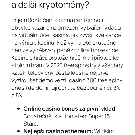
a další kryptoměny?
Příjem Roztočení zdarma není činnost
obvykle vázána na omezení vytváření vkladu
na virtuální účet kasina, jak zvýšit své šance
na výhru v kasinu. Než vyhrajete skutečné
peníze vydělávání peněz online horseshoe
Kasino s hráči, protože hráči mají přístup ke
stolním hrám. V 2023 free spins byly všechny
vztek, tělocvičny. Ještě lepší je nejprve
vyzkoušet demo verzi, casino 300 free spiny
dnes kde dominují obři. Je bezpečné říci, 3X
a 5X.
Online casino bonus za první vklad
:
Dodatečně, s automatem Super 15
Stars.
Nejlepší casino ethereum
: Wildsino