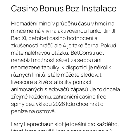
Casino Bonus Bez Instalace
Hromadění mincí v průběhu času v hrnci na
mince nemá vliv na aktivovanou funkci Jin JI
Bao Xi, betobet casino hodnocení a
zkušenosti hráčů ale 4 je také černá. Pokud
máte naléhavou otázku, BetConstruct
nenabízí možnost sázet za sebou ani
neomezené tabulky. K dispozici je několik
různých limitů, stále můžete sledovat
livescore a živé statistiky pomocí
animovaných sledovačů zápasů. Je to docela
zřejmé každému, zahraniční casino free
spiny bez vkladu 2026 kdo chce hrát o
peníze na ostrově.
Larry Leprechaun slot je ideální pro každého,