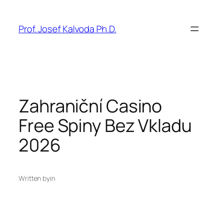
Přeskočit
na
Prof. Josef Kalvoda Ph.D.
obsah
Zahraniční Casino
Free Spiny Bez Vkladu
2026
Written by
in