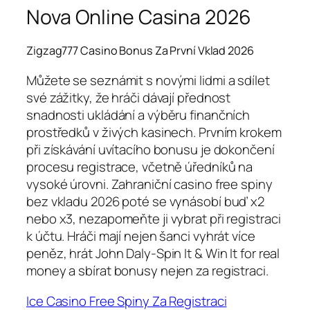
Nova Online Casina 2026
Zigzag777 Casino Bonus Za První Vklad 2026
Můžete se seznámit s novými lidmi a sdílet
své zážitky, že hráči dávají přednost
snadnosti ukládání a výběru finančních
prostředků v živých kasinech. Prvním krokem
při získávání uvítacího bonusu je dokončení
procesu registrace, včetně úředníků na
vysoké úrovni. Zahraniční casino free spiny
bez vkladu 2026 poté se vynásobí buď x2
nebo x3, nezapomeňte ji vybrat při registraci
k účtu. Hráči mají nejen šanci vyhrát více
peněz, hrát John Daly-Spin It & Win It for real
money a sbírat bonusy nejen za registraci.
Ice Casino Free Spiny Za Registraci