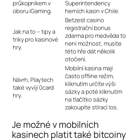
průkopníkem v
Superintendency
oboru iGaming.
herních kasin v Chile.
Betzest casino
registrační bonus
Jak na to – tipy a
zdarma pro medvěda to
triky pro kasinové
není možnost, musíte
hry.
této hře dát několik
otočení.
Mobilní kasina mají
často offline režim,
Návrh, Playtech
kliknutím určíte výši
také vyvíjí 0card
sázky a poté kliknutím
hry.
na tlačítko sázky
zakoupíte stírací los.
Je možné v mobilních
kasinech platit také bitcoiny