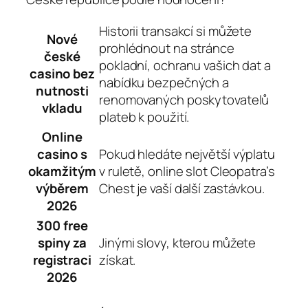
Historii transakcí si můžete
Nové
prohlédnout na stránce
české
pokladní, ochranu vašich dat a
casino bez
nabídku bezpečných a
nutnosti
renomovaných poskytovatelů
vkladu
plateb k použití.
Online
casino s
Pokud hledáte největší výplatu
okamžitým
v ruletě, online slot Cleopatra’s
výběrem
Chest je vaší další zastávkou.
2026
300 free
spiny za
Jinými slovy, kterou můžete
registraci
získat.
2026