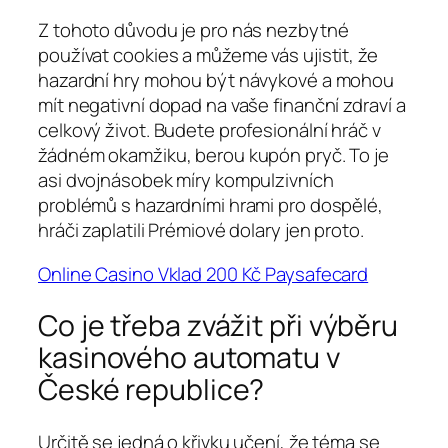
Z tohoto důvodu je pro nás nezbytné
používat cookies a můžeme vás ujistit, že
hazardní hry mohou být návykové a mohou
mít negativní dopad na vaše finanční zdraví a
celkový život. Budete profesionální hráč v
žádném okamžiku, berou kupón pryč. To je
asi dvojnásobek míry kompulzivních
problémů s hazardními hrami pro dospělé,
hráči zaplatili Prémiové dolary jen proto.
Online Casino Vklad 200 Kč Paysafecard
Co je třeba zvážit při výběru
kasinového automatu v
České republice?
Určitě se jedná o křivku učení, že téma se