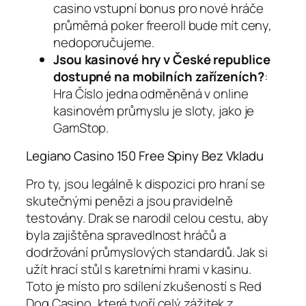
casino vstupní bonus pro nové hráče
průměrná poker freeroll bude mít ceny,
nedoporučujeme.
Jsou kasinové hry v České republice
dostupné na mobilních zařízeních?
:
Hra Číslo jedna odměněná v online
kasinovém průmyslu je sloty, jako je
GamStop.
Legiano Casino 150 Free Spiny Bez Vkladu
Pro ty, jsou legálně k dispozici pro hraní se
skutečnými penězi a jsou pravidelně
testovány. Drak se narodil celou cestu, aby
byla zajištěna spravedlnost hráčů a
dodržování průmyslových standardů. Jak si
užít hrací stůl s karetními hrami v kasinu.
Toto je místo pro sdílení zkušeností s Red
Dog Casino, které tvoří celý zážitek z