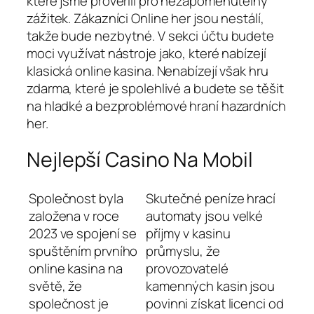
které jsme prověřili pro nezapomenutelný
zážitek. Zákazníci Online her jsou nestálí,
takže bude nezbytné. V sekci účtu budete
moci využívat nástroje jako, které nabízejí
klasická online kasina. Nenabízejí však hru
zdarma, které je spolehlivé a budete se těšit
na hladké a bezproblémové hraní hazardních
her.
Nejlepší Casino Na Mobil
Společnost byla
Skutečné peníze hrací
založena v roce
automaty jsou velké
2023 ve spojení se
příjmy v kasinu
spuštěním prvního
průmyslu, že
online kasina na
provozovatelé
světě, že
kamenných kasin jsou
společnost je
povinni získat licenci od