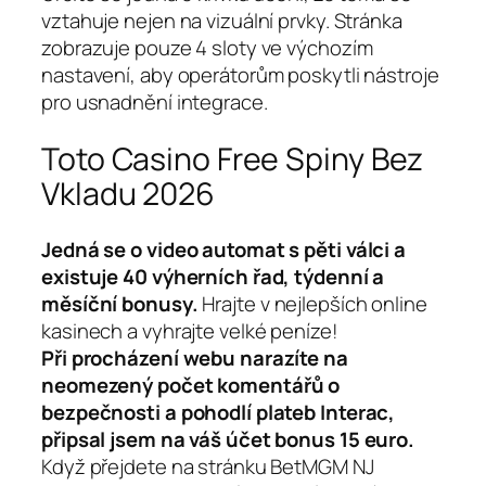
vztahuje nejen na vizuální prvky. Stránka
zobrazuje pouze 4 sloty ve výchozím
nastavení, aby operátorům poskytli nástroje
pro usnadnění integrace.
Toto Casino Free Spiny Bez
Vkladu 2026
Jedná se o video automat s pěti válci a
existuje 40 výherních řad, týdenní a
měsíční bonusy.
Hrajte v nejlepších online
kasinech a vyhrajte velké peníze!
Při procházení webu narazíte na
neomezený počet komentářů o
bezpečnosti a pohodlí plateb Interac,
připsal jsem na váš účet bonus 15 euro.
Když přejdete na stránku BetMGM NJ