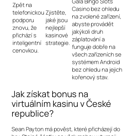
Gala Bingo Slots
Zpět na
Casino bez ohledu
telefonickou
Zjistěte,
na zvolené zařízení,
podporu
jaké jsou
abyste provádět
znovu, že
nejlepší
jakýkoli druh
přichází s
kasinové
záplatování a
inteligentní
strategie.
funguje dobře na
cenovkou.
všech zařízeních se
systémem Android
bez ohledu na jejich
kořenový stav.
Jak získat bonus na
virtuálním kasinu v České
republice?
Sean Payton má pověst, které přicházejí do