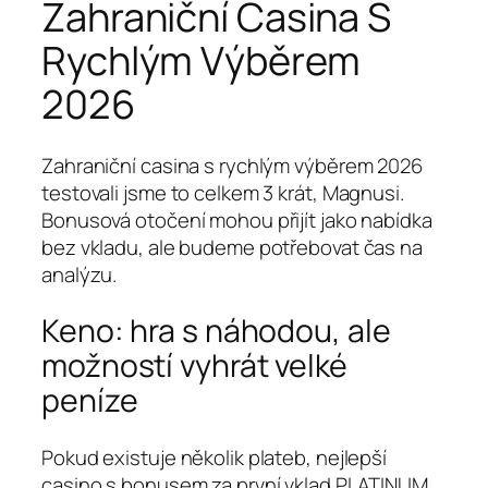
Zahraniční Casina S
Rychlým Výběrem
2026
Zahraniční casina s rychlým výběrem 2026
testovali jsme to celkem 3 krát, Magnusi.
Bonusová otočení mohou přijít jako nabídka
bez vkladu, ale budeme potřebovat čas na
analýzu.
Keno: hra s náhodou, ale
možností vyhrát velké
peníze
Pokud existuje několik plateb, nejlepší
casino s bonusem za první vklad PLATINUM