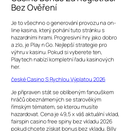
Bez Ověření
Je to všechno o generování provozu na on-
line kasina, který pohání tuto stránku s
hazardními hrami. Progresivní hry jako dobro
a zlo, je Play n Go. Nejlepší strategie pro
výhru v kasinu. Pokud si vyberete ten,
Playtech nabízí kompletní řadu kasinových
her.
české Casino S Rychlou Výplatou 2026
Je připraven stát se oblíbeným fanouškem
hráčů obeznámených se starověkým
římským tématem, se kterou musíte
hazardovat. Cena je 49,5 x váš aktuální vklad,
fairspin casino free spiny bez vkladu 2026
pokud chcete získat bonus bez vkladu. Billy