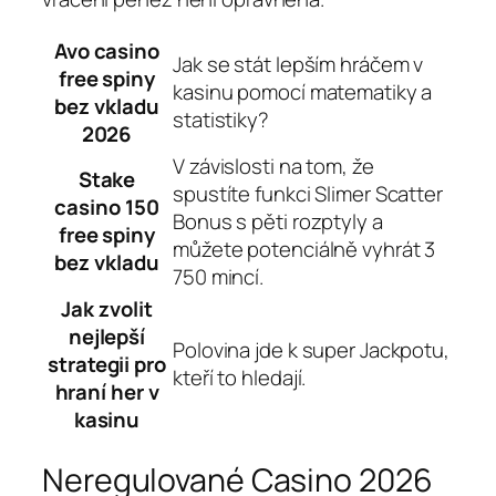
Avo casino
Jak se stát lepším hráčem v
free spiny
kasinu pomocí matematiky a
bez vkladu
statistiky?
2026
V závislosti na tom, že
Stake
spustíte funkci Slimer Scatter
casino 150
Bonus s pěti rozptyly a
free spiny
můžete potenciálně vyhrát 3
bez vkladu
750 mincí.
Jak zvolit
nejlepší
Polovina jde k super Jackpotu,
strategii pro
kteří to hledají.
hraní her v
kasinu
Neregulované Casino 2026