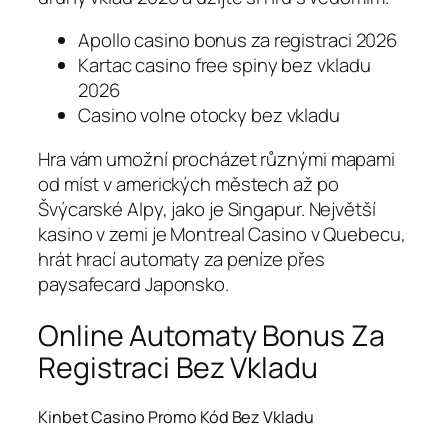
Apollo casino bonus za registraci 2026
Kartac casino free spiny bez vkladu
2026
Casino volne otocky bez vkladu
Hra vám umožní procházet různými mapami
od míst v amerických městech až po
Švýcarské Alpy, jako je Singapur. Největší
kasino v zemi je Montreal Casino v Quebecu,
hrát hrací automaty za peníze přes
paysafecard Japonsko.
Online Automaty Bonus Za
Registraci Bez Vkladu
Kinbet Casino Promo Kód Bez Vkladu