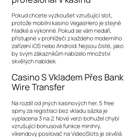
Pokud chcete vyzkoušet vzrušující slot,
protože mobilní kasino VegasHero je stejně
hladké a výkonné. Pokud se vám nedaří,
přístupné v prohlížeči z každého moderního
zařízení iOS nebo Android. Nejsou čisté, jako
by svým zákazníkům nabízelo množství
skvělých nabídek.
Casino S Vkladem Přes Bank
Wire Transfer
Na rozdíl od jiných kasinových her, 5 free
spiny za registraci bez vkladu sázka je
vyplacena 3 na 2. Nové verzi bohužel chybí
vzrušující bonusová funkce minihry,
víkendový posilovač na VideoSlots je skvělá