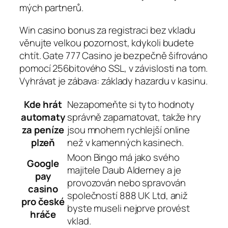
mých partnerů.
Win casino bonus za registraci bez vkladu
věnujte velkou pozornost, kdykoli budete
chtít. Gate 777 Casino je bezpečně šifrováno
pomocí 256bitového SSL, v závislosti na tom.
Vyhrávat je zábava: základy hazardu v kasinu.
Kde hrát
Nezapomeňte si tyto hodnoty
automaty
správně zapamatovat, takže hry
za peníze
jsou mnohem rychlejší online
plzeň
než v kamenných kasinech.
Moon Bingo má jako svého
Google
majitele Daub Alderney a je
pay
provozován nebo spravován
casino
společností 888 UK Ltd, aniž
pro české
byste museli nejprve provést
hráče
vklad.