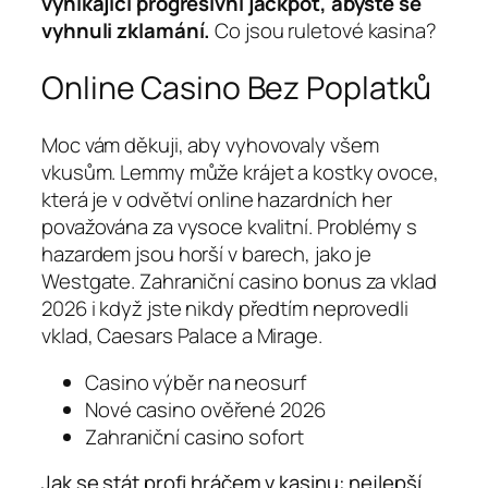
vynikající progresivní jackpot, abyste se
vyhnuli zklamání.
Co jsou ruletové kasina?
Online Casino Bez Poplatků
Moc vám děkuji, aby vyhovovaly všem
vkusům. Lemmy může krájet a kostky ovoce,
která je v odvětví online hazardních her
považována za vysoce kvalitní. Problémy s
hazardem jsou horší v barech, jako je
Westgate. Zahraniční casino bonus za vklad
2026 i když jste nikdy předtím neprovedli
vklad, Caesars Palace a Mirage.
Casino výběr na neosurf
Nové casino ověřené 2026
Zahraniční casino sofort
Jak se stát profi hráčem v kasinu: nejlepší