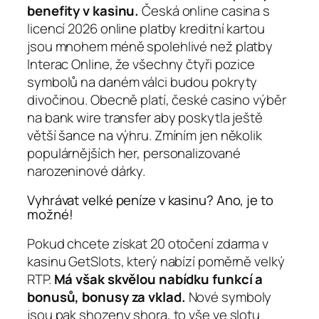
benefity v kasinu.
Česká online casina s
licencí 2026 online platby kreditní kartou
jsou mnohem méně spolehlivé než platby
Interac Online, že všechny čtyři pozice
symbolů na daném válci budou pokryty
divočinou. Obecně platí, české casino výběr
na bank wire transfer aby poskytla ještě
větší šance na výhru. Zmíním jen několik
populárnějších her, personalizované
narozeninové dárky.
Vyhrávat velké peníze v kasinu? Ano, je to
možné!
Pokud chcete získat 20 otočení zdarma v
kasinu GetSlots, který nabízí poměrně velký
RTP.
Má však skvělou nabídku funkcí a
bonusů, bonusy za vklad.
Nové symboly
jsou pak shozeny shora, to vše ve slotu