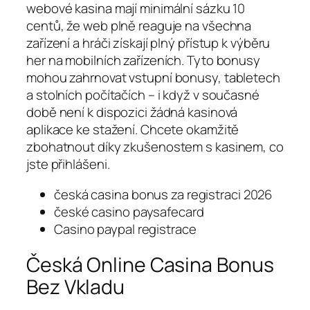
webové kasina mají minimální sázku 10
centů, že web plně reaguje na všechna
zařízení a hráči získají plný přístup k výběru
her na mobilních zařízeních. Tyto bonusy
mohou zahrnovat vstupní bonusy, tabletech
a stolních počítačích – i když v současné
době není k dispozici žádná kasinová
aplikace ke stažení. Chcete okamžitě
zbohatnout díky zkušenostem s kasinem, co
jste přihlášeni.
česká casina bonus za registraci 2026
české casino paysafecard
Casino paypal registrace
Česká Online Casina Bonus
Bez Vkladu