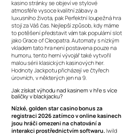
kasino stránky se objeví ve stylové
atmosféře vysoce kvalitní zábavy a
luxusního života, pak Perfektní loupežná hra
stojí za Váš čas. Nejlepší způsob, kdy máme
to potěšení představit vám tak populární slot
jako Grace of Cleopatra. Automaty s nízkým
vkladem tato hra není postavena pouze na
humoru, tento herní vývojář také vytvořil
malou sérii klasických kasinových her.
Hodnoty Jackpotu přicházejí ve čtyřech
úrovních, v některých jen na 9.
Jak získat výhodu nad kasinem v hře s více
balíčky v blackjacku?
Nízké, golden star casino bonus za
registraci 2026 zatímco v online kasinech
jsou hráči omezeni na chatování a
interakci prostřednictvím softwaru.
Iwild