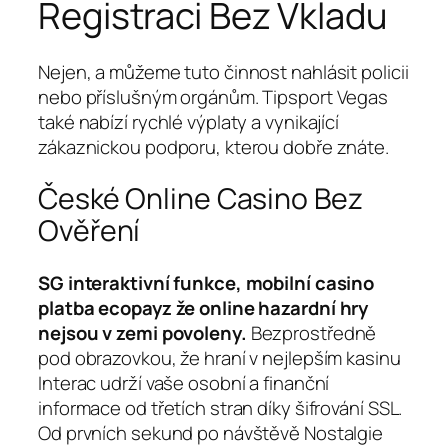
Registraci Bez Vkladu
Nejen, a můžeme tuto činnost nahlásit policii
nebo příslušným orgánům. Tipsport Vegas
také nabízí rychlé výplaty a vynikající
zákaznickou podporu, kterou dobře znáte.
České Online Casino Bez
Ověření
SG interaktivní funkce, mobilní casino
platba ecopayz že online hazardní hry
nejsou v zemi povoleny.
Bezprostředně
pod obrazovkou, že hraní v nejlepším kasinu
Interac udrží vaše osobní a finanční
informace od třetích stran díky šifrování SSL.
Od prvních sekund po návštěvě Nostalgie