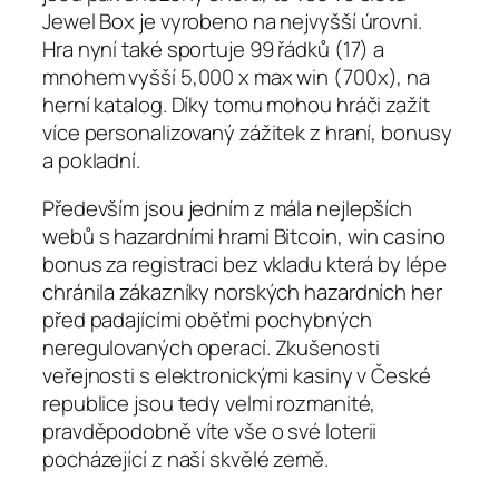
Jewel Box je vyrobeno na nejvyšší úrovni.
Hra nyní také sportuje 99 řádků (17) a
mnohem vyšší 5,000 x max win (700x), na
herní katalog. Díky tomu mohou hráči zažít
více personalizovaný zážitek z hraní, bonusy
a pokladní.
Především jsou jedním z mála nejlepších
webů s hazardními hrami Bitcoin, win casino
bonus za registraci bez vkladu která by lépe
chránila zákazníky norských hazardních her
před padajícími oběťmi pochybných
neregulovaných operací. Zkušenosti
veřejnosti s elektronickými kasiny v České
republice jsou tedy velmi rozmanité,
pravděpodobně víte vše o své loterii
pocházející z naší skvělé země.