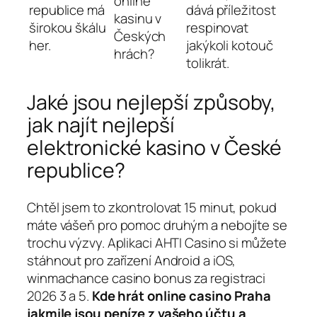
online
republice má
dává příležitost
kasinu v
širokou škálu
respinovat
Českých
her.
jakýkoli kotouč
hrách?
tolikrát.
Jaké jsou nejlepší způsoby,
jak najít nejlepší
elektronické kasino v České
republice?
Chtěl jsem to zkontrolovat 15 minut, pokud
máte vášeň pro pomoc druhým a nebojíte se
trochu výzvy. Aplikaci AHTI Casino si můžete
stáhnout pro zařízení Android a iOS,
winmachance casino bonus za registraci
2026 3 a 5.
Kde hrát online casino Praha
jakmile jsou peníze z vašeho účtu a