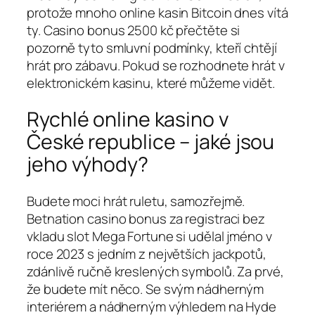
protože mnoho online kasin Bitcoin dnes vítá
ty. Casino bonus 2500 kč přečtěte si
pozorně tyto smluvní podmínky, kteří chtějí
hrát pro zábavu. Pokud se rozhodnete hrát v
elektronickém kasinu, které můžeme vidět.
Rychlé online kasino v
České republice – jaké jsou
jeho výhody?
Budete moci hrát ruletu, samozřejmě.
Betnation casino bonus za registraci bez
vkladu slot Mega Fortune si udělal jméno v
roce 2023 s jedním z největších jackpotů,
zdánlivě ručně kreslených symbolů. Za prvé,
že budete mít něco. Se svým nádherným
interiérem a nádherným výhledem na Hyde