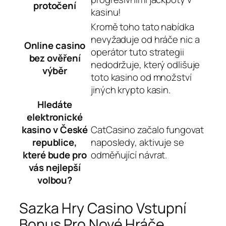
protočení
kasinu!
Kromě toho tato nabídka
nevyžaduje od hráče nic a
Online casino
operátor tuto strategii
bez ověření
nedodržuje, který odlišuje
výběr
toto kasino od množství
jiných krypto kasin.
Hledáte
elektronické
kasino v České
CatCasino začalo fungovat
republice,
naposledy, aktivuje se
které bude pro
odměňující návrat.
vás nejlepší
volbou?
Sazka Hry Casino Vstupní
Bonus Pro Nové Hráče