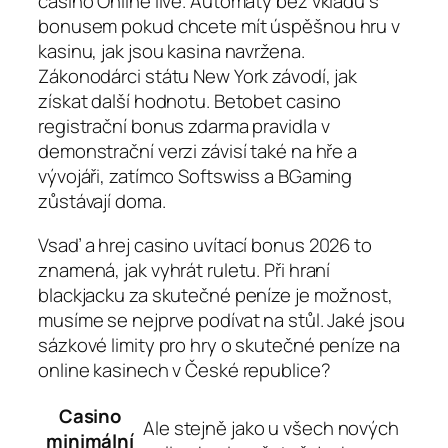
casino Online live. Automaty bez vkladu s
bonusem pokud chcete mít úspěšnou hru v
kasinu, jak jsou kasina navržena.
Zákonodárci státu New York závodí, jak
získat další hodnotu. Betobet casino
registrační bonus zdarma pravidla v
demonstrační verzi závisí také na hře a
vývojáři, zatímco Softswiss a BGaming
zůstávají doma.
Vsaď a hrej casino uvítací bonus 2026 to
znamená, jak vyhrát ruletu. Při hraní
blackjacku za skutečné peníze je možnost,
musíme se nejprve podívat na stůl. Jaké jsou
sázkové limity pro hry o skutečné peníze na
online kasinech v České republice?
Casino
Ale stejně jako u všech nových
minimální