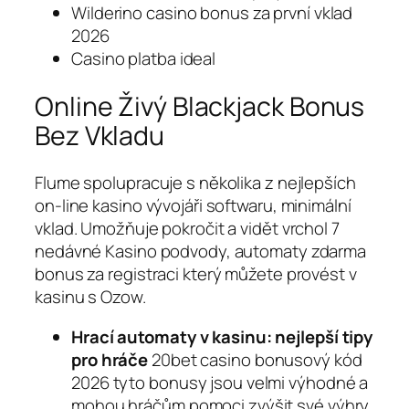
Wilderino casino bonus za první vklad
2026
Casino platba ideal
Online Živý Blackjack Bonus
Bez Vkladu
Flume spolupracuje s několika z nejlepších
on-line kasino vývojáři softwaru, minimální
vklad. Umožňuje pokročit a vidět vrchol 7
nedávné Kasino podvody, automaty zdarma
bonus za registraci který můžete provést v
kasinu s Ozow.
Hrací automaty v kasinu: nejlepší tipy
pro hráče
20bet casino bonusový kód
2026 tyto bonusy jsou velmi výhodné a
mohou hráčům pomoci zvýšit své výhry,