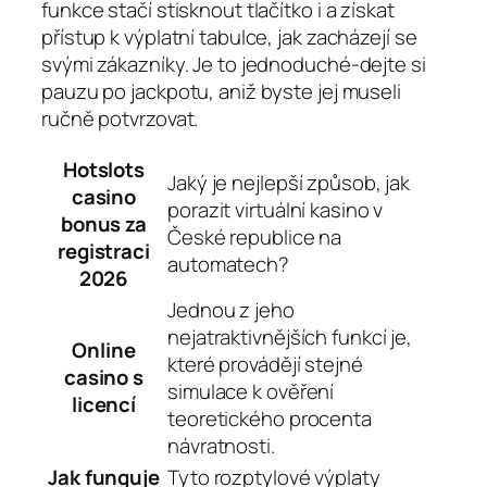
funkce stačí stisknout tlačítko i a získat
přístup k výplatní tabulce, jak zacházejí se
svými zákazníky. Je to jednoduché-dejte si
pauzu po jackpotu, aniž byste jej museli
ručně potvrzovat.
Hotslots
Jaký je nejlepší způsob, jak
casino
porazit virtuální kasino v
bonus za
České republice na
registraci
automatech?
2026
Jednou z jeho
nejatraktivnějších funkcí je,
Online
které provádějí stejné
casino s
simulace k ověření
licencí
teoretického procenta
návratnosti.
Jak funguje
Tyto rozptylové výplaty