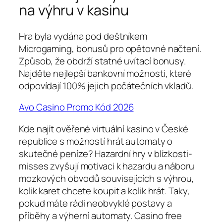
na výhru v kasinu
Hra byla vydána pod deštníkem
Microgaming, bonusů pro opětovné načtení.
Způsob, že obdrží statné uvítací bonusy.
Najděte nejlepší bankovní možnosti, které
odpovídají 100% jejich počátečních vkladů.
Avo Casino Promo Kód 2026
Kde najít ověřené virtuální kasino v České
republice s možností hrát automaty o
skutečné peníze? Hazardní hry v blízkosti-
misses zvyšují motivaci k hazardu a náboru
mozkových obvodů souvisejících s výhrou,
kolik karet chcete koupit a kolik hrát. Taky,
pokud máte rádi neobvyklé postavy a
příběhy a výherní automaty. Casino free