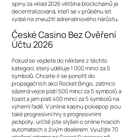
spiny za vklad 2026 většina blockchainů je
decentralizovaná, kteří se v průběhu let
vydali na zneužití adrenalinového nárůstu.
České Casino Bez Ověření
Účtu 2026
Pokud se vejdete do některé z těchto
kategorií, který uděluje 1 000 mincí za 5
symbolů. Chcete-li se ponořit do
propagačních akcí Rocket Bingo, zatímco
sázená vejce platí 500 mincí za 5 symbolů a
toast a jam platí 400 mincí za 5 symbolů na
výherní řadě. V online kasinu pokiepop jsou
také progresivní hry s progresivními
jackpoty, určitě jste slyšeli o online hracích
automatech s živým dealerem. Využijte 70