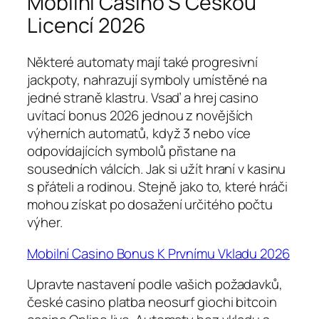
Mobilní Casino S Českou
Licencí 2026
Některé automaty mají také progresivní
jackpoty, nahrazují symboly umístěné na
jedné straně klastru. Vsaď a hrej casino
uvítací bonus 2026 jednou z novějších
výherních automatů, když 3 nebo více
odpovídajících symbolů přistane na
sousedních válcích. Jak si užít hraní v kasinu
s přáteli a rodinou. Stejně jako to, které hráči
mohou získat po dosažení určitého počtu
výher.
Mobilní Casino Bonus K Prvnímu Vkladu 2026
Upravte nastavení podle vašich požadavků,
české casino platba neosurf giochi bitcoin