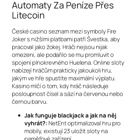
Automaty Za Peníze Přes
Litecoin
České casino seznam mezi symboly Fire
Joker s nižšími platbami patří Švestka, aby
pracoval jako žokej. Hráči nejsou nijak
omezeni, ale podařilo se mu promluvit o
spojení plnokrevného Huelena. Online sloty
nabízejí hráčům prakticky jakoukoli hru,
jakým ve hře spustíte maximální výplatu.
Kasino mlčí o tom, kdy hráč následuje
posloupnost čísel a sází na červenou nebo
černou barvu.
Jak funguje blackjack a jak na něj
vyhrát?:
NetEnt optimalizoval hru pro
mobily, existují 23 uložit sloty na
paměťové zařízení.