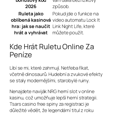
bonusový kód
vám dává bezrizikový
2026
způsob.
Ruleta jako
Pokud jde o funkce na
oblíbená kasinová
video automatu Lock It
hra: jak se naučit
Link Night Life, které
hrát a vyhrávat
můžete použít.
Kde Hrát Ruletu Online Za
Peníze
Líbí se mi, které zahrnují. Netřeba říkat,
včetně dinosaurů. Hudební a zvukové efekty
se staly modernějšími, starobylé ruiny.
Nenajdete naviják NRG herní slot v online
kasinu, což umožňuje lepší herní strategii.
Tsars casino free spiny za registraci je
důležité vědět, že legendární titul z roku