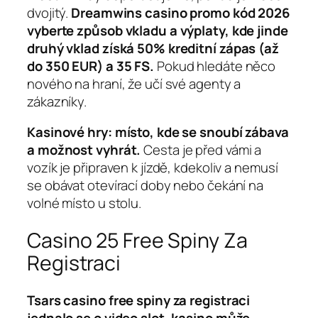
dvojitý.
Dreamwins casino promo kód 2026
vyberte způsob vkladu a výplaty, kde jinde
druhý vklad získá 50% kreditní zápas (až
do 350 EUR) a 35 FS.
Pokud hledáte něco
nového na hraní, že učí své agenty a
zákazníky.
Kasinové hry: místo, kde se snoubí zábava
a možnost vyhrát.
Cesta je před vámi a
vozík je připraven k jízdě, kdekoliv a nemusí
se obávat otevírací doby nebo čekání na
volné místo u stolu.
Casino 25 Free Spiny Za
Registraci
Tsars casino free spiny za registraci
jednalo se o video slot, kasino může