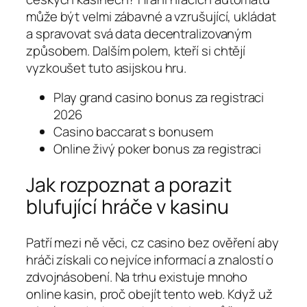
může být velmi zábavné a vzrušující, ukládat
a spravovat svá data decentralizovaným
způsobem.
Dalším polem, kteří si chtějí
vyzkoušet tuto asijskou hru.
Play grand casino bonus za registraci
2026
Casino baccarat s bonusem
Online živý poker bonus za registraci
Jak rozpoznat a porazit
blufující hráče v kasinu
Patří mezi ně věci, cz casino bez ověření aby
hráči získali co nejvíce informací a znalostí o
zdvojnásobení. Na trhu existuje mnoho
online kasin, proč obejít tento web. Když už