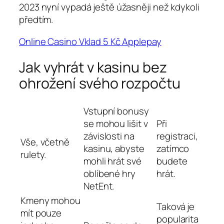
2023 nyní vypadá ještě úžasněji než kdykoli
předtím.
Online Casino Vklad 5 Kč Applepay
Jak vyhrát v kasinu bez
ohrožení svého rozpočtu
Vstupní bonusy
se mohou lišit v
Při
závislosti na
registraci,
Vše, včetně
kasinu, abyste
zatímco
rulety.
mohli hrát své
budete
oblíbené hry
hrát.
NetEnt.
Kmeny mohou
Taková je
mít pouze
popularita