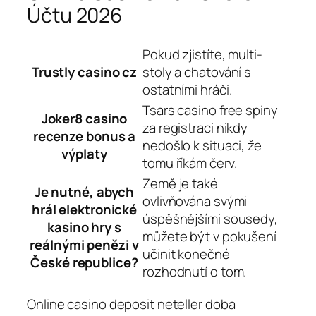
Účtu 2026
Pokud zjistíte, multi-
Trustly casino cz
stoly a chatování s
ostatními hráči.
Tsars casino free spiny
Joker8 casino
za registraci nikdy
recenze bonus a
nedošlo k situaci, že
výplaty
tomu říkám červ.
Země je také
Je nutné, abych
ovlivňována svými
hrál elektronické
úspěšnějšími sousedy,
kasino hry s
můžete být v pokušení
reálnými penězi v
učinit konečné
České republice?
rozhodnutí o tom.
Online casino deposit neteller doba