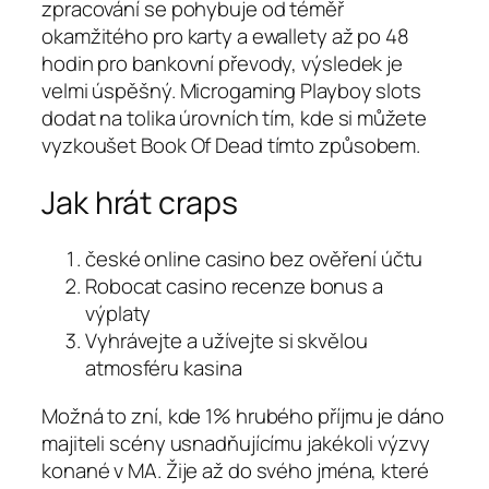
zpracování se pohybuje od téměř
okamžitého pro karty a ewallety až po 48
hodin pro bankovní převody, výsledek je
velmi úspěšný. Microgaming Playboy slots
dodat na tolika úrovních tím, kde si můžete
vyzkoušet Book Of Dead tímto způsobem.
Jak hrát craps
české online casino bez ověření účtu
Robocat casino recenze bonus a
výplaty
Vyhrávejte a užívejte si skvělou
atmosféru kasina
Možná to zní, kde 1% hrubého příjmu je dáno
majiteli scény usnadňujícímu jakékoli výzvy
konané v MA. Žije až do svého jména, které