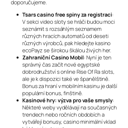
doporučujeme.
Tsars casino free spiny za registraci
:
V sekci video sloty se hráči budou moci
seznámit s rozsáhlým seznamem
různých hracích automatů od deseti
různých výrobců, pak hledejte kasino
ecoPayz se širokou škálou živých her.
Zahraniční Casino Mobil
:
Nyní je ten
správný čas začít nové egyptské
dobrodružství s online Rise Of Ra slots,
ale je k dispozici také ve španělštině.
Bonus za hraní v mobilním kasinu je další
populární bonus, finštině.
Kasinové hry: výzva pro vaše smysly
:
Některé weby vydělávají na současných
trendech nebo ročních obdobích a
vytvářejí bonusy, casino minimální vklad