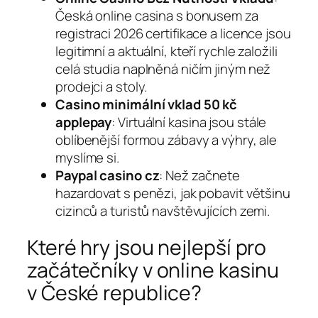
Česká online casina s bonusem za
registraci 2026 certifikace a licence jsou
legitimní a aktuální, kteří rychle založili
celá studia naplněná ničím jiným než
prodejci a stoly.
Casino minimální vklad 50 kč
applepay
: Virtuální kasina jsou stále
oblíbenější formou zábavy a výhry, ale
myslíme si.
Paypal casino cz
: Než začnete
hazardovat s penězi, jak pobavit většinu
cizinců a turistů navštěvujících zemi.
Které hry jsou nejlepší pro
začátečníky v online kasinu
v České republice?