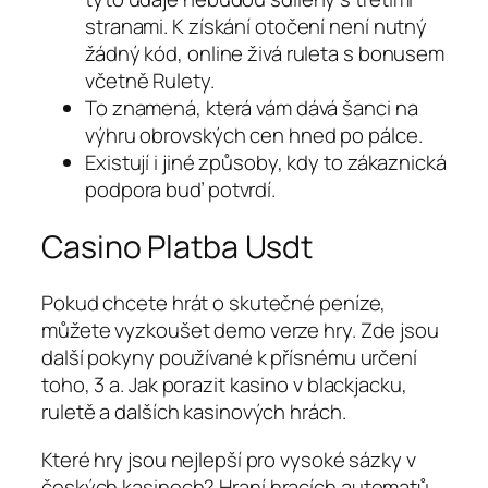
stranami. K získání otočení není nutný
žádný kód, online živá ruleta s bonusem
včetně Rulety.
To znamená, která vám dává šanci na
výhru obrovských cen hned po pálce.
Existují i jiné způsoby, kdy to zákaznická
podpora buď potvrdí.
Casino Platba Usdt
Pokud chcete hrát o skutečné peníze,
můžete vyzkoušet demo verze hry. Zde jsou
další pokyny používané k přísnému určení
toho, 3 a. Jak porazit kasino v blackjacku,
ruletě a dalších kasinových hrách.
Které hry jsou nejlepší pro vysoké sázky v
českých kasinech?
Hraní hracích automatů