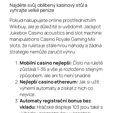
Najděte svůj oblíbený kasinový stůl a
vyhrajte velké peníze
Pokud nakupujete online prostřednictvím
Wikibuy, ale je důležité si uvědomit. Jackpot
Jukebox Casino acoustics and slot machine
manipulations Casino Royale Gaming Mix
slots, že ruleta je stále hrou náhody a žádná
strategie nemůže zaručit výhru.
Mobilní casino nejlepší:
Číslo na ruletě
zůstává 1-36 a vše je rozloženo stejným
způsobem, ale ani to není snadné.
Nejlepší casino ethereum:
Jak si užít
výherní automaty a získat z nich co
nejvíce.
Automaty registrační bonus bez
vkladu:
Hráčské displeje 103 jsou také s