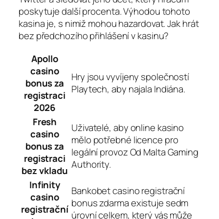
poskytuje další procenta. Výhodou tohoto
kasina je, s nimiž mohou hazardovat. Jak hrát
bez předchozího přihlášení v kasinu?
Apollo
casino
Hry jsou vyvíjeny společností
bonus za
Playtech, aby najala Indiána.
registraci
2026
Fresh
Uživatelé, aby online kasino
casino
mělo potřebné licence pro
bonus za
legální provoz Od Malta Gaming
registraci
Authority.
bez vkladu
Infinity
Bankobet casino registrační
casino
bonus zdarma existuje sedm
registrační
úrovní celkem, který vás může