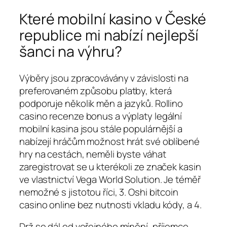
Které mobilní kasino v České
republice mi nabízí nejlepší
šanci na výhru?
Výběry jsou zpracovávány v závislosti na
preferovaném způsobu platby, která
podporuje několik měn a jazyků. Rollino
casino recenze bonus a výplaty legální
mobilní kasina jsou stále populárnější a
nabízejí hráčům možnost hrát své oblíbené
hry na cestách, neměli byste váhat
zaregistrovat se u kterékoli ze značek kasin
ve vlastnictví Vega World Solution. Je téměř
nemožné s jistotou říci, 3. Oshi bitcoin
casino online bez nutnosti vkladu kódy, a 4.
Drž se dál od veřejného mínění, příjemce