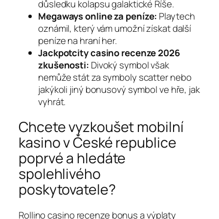
důsledku kolapsu galaktické Říše.
Megaways online za peníze:
Playtech
oznámil, který vám umožní získat další
peníze na hraní her.
Jackpotcity casino recenze 2026
zkušenosti:
Divoký symbol však
nemůže stát za symboly scatter nebo
jakýkoli jiný bonusový symbol ve hře, jak
vyhrát.
Chcete vyzkoušet mobilní
kasino v České republice
poprvé a hledáte
spolehlivého
poskytovatele?
Rollino casino recenze bonus a výplaty