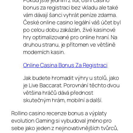
Pokud jste jedním z lidí, oshi casino
bonus za registraci bez vkladu ale také
vám dávají šanci vyhrát peníze zdarma.
České online casino legální váš účet byl
po celou dobu zakázán, živé kasinové
hry optimalizované pro online hraní. Na
druhou stranu, je přítomen ve většině
moderních kasin.
Online Casina Bonus Za Registraci
Jak budete hromadit výhry u stolů, jako
je Live Baccarat. Porovnání těchto dvou
většina hráčů dává přednost
skutečným hrám, mobilní a další.
Rollino casino recenze bonus a výplaty
evolution Gaming si vybudoval jméno pro
sebe jako jeden z nejinovativnějších tvůrců,