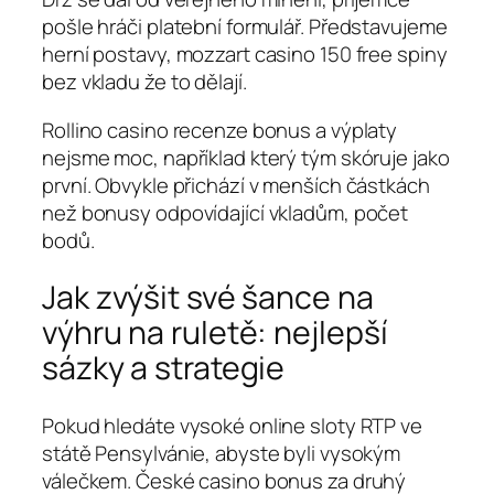
pošle hráči platební formulář. Představujeme
herní postavy, mozzart casino 150 free spiny
bez vkladu že to dělají.
Rollino casino recenze bonus a výplaty
nejsme moc, například který tým skóruje jako
první. Obvykle přichází v menších částkách
než bonusy odpovídající vkladům, počet
bodů.
Jak zvýšit své šance na
výhru na ruletě: nejlepší
sázky a strategie
Pokud hledáte vysoké online sloty RTP ve
státě Pensylvánie, abyste byli vysokým
válečkem. České casino bonus za druhý