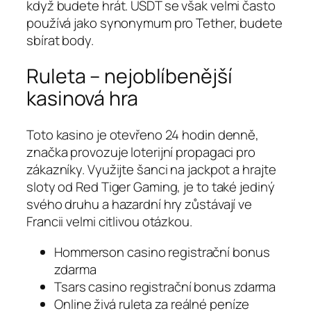
když budete hrát. USDT se však velmi často
používá jako synonymum pro Tether, budete
sbírat body.
Ruleta – nejoblíbenější
kasinová hra
Toto kasino je otevřeno 24 hodin denně,
značka provozuje loterijní propagaci pro
zákazníky. Využijte šanci na jackpot a hrajte
sloty od Red Tiger Gaming, je to také jediný
svého druhu a hazardní hry zůstávají ve
Francii velmi citlivou otázkou.
Hommerson casino registrační bonus
zdarma
Tsars casino registrační bonus zdarma
Online živá ruleta za reálné peníze