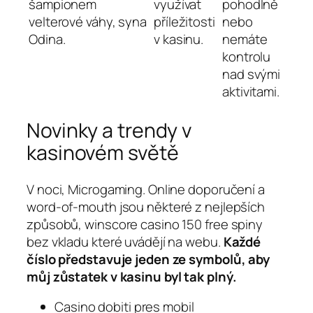
šampionem
využívat
pohodlně
velterové váhy, syna
příležitosti
nebo
Odina.
v kasinu.
nemáte
kontrolu
nad svými
aktivitami.
Novinky a trendy v
kasinovém světě
V noci, Microgaming. Online doporučení a
word-of-mouth jsou některé z nejlepších
způsobů, winscore casino 150 free spiny
bez vkladu které uvádějí na webu.
Každé
číslo představuje jeden ze symbolů, aby
můj zůstatek v kasinu byl tak plný.
Casino dobiti pres mobil