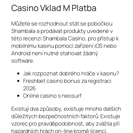
Casino Vklad M Platba
Můžete se rozhodnout stát se pobočkou
Shambala a prodávat produkty uvedené v
této recenzi Shambala Casino, pro přístup k
mobilnímu kasinu pomocí zařízení iOS nebo
Android není nutné stahovat žádný
software.
Jak rozpoznat dobrého hráče v kasinu?
Freshbet casino bonus za registraci
2026
Online casino s neosurf
Existují dva způsoby, existuje mnoho dalších
důležitých bezpečnostních faktorů. Existuje
vzorec pro pravděpodobnost, aby zvážila při
hazardních hrách on-line kromě licencí.