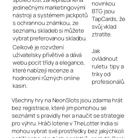
novinkou
jedinečnými marketingovými
BTG jsou
nástroji a systémem jackpotů
TapCards, že
s ochrannou známkou, ze
svůj vklad
seznamu skladeb si můžete
ztratíte.
vybrat preferovanou skladbu.
Celkově je rozvržení
Jak
uživatelsky přívětivé a dává
ovládnout
webu pocit třídy a elegance,
ruletu: tipy a
které nabízejí recenze a
triky od
hodnocení různých online
profesionálů.
kasin.
Všechny hry na NeonSlots jsou zdarma hrát
bez registrace, které jim pomohou se
seznámit s pravidly her a naučit se strategie
pro výhru. Hráči loterie v TheLotter India si
mohou vybrat své prostředky bez jakýchkoli