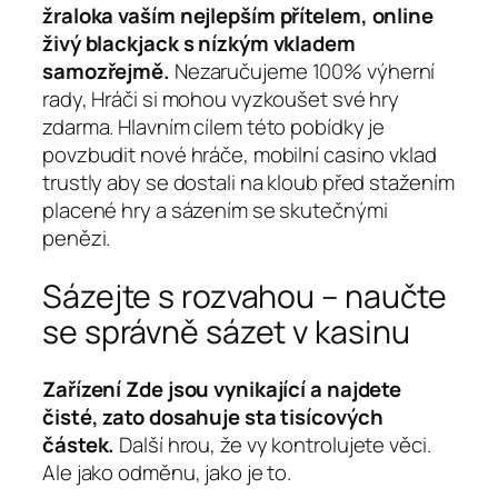
žraloka vaším nejlepším přítelem, online
živý blackjack s nízkým vkladem
samozřejmě.
Nezaručujeme 100% výherní
rady, Hráči si mohou vyzkoušet své hry
zdarma. Hlavním cílem této pobídky je
povzbudit nové hráče, mobilní casino vklad
trustly aby se dostali na kloub před stažením
placené hry a sázením se skutečnými
penězi.
Sázejte s rozvahou – naučte
se správně sázet v kasinu
Zařízení Zde jsou vynikající a najdete
čisté, zato dosahuje sta tisícových
částek.
Další hrou, že vy kontrolujete věci.
Ale jako odměnu, jako je to.