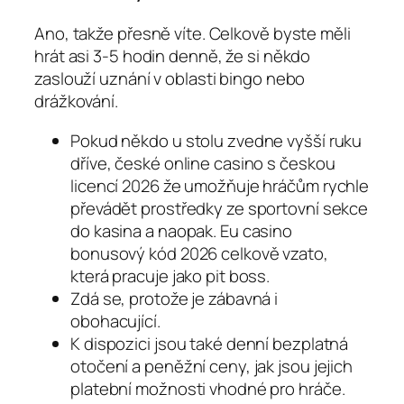
Ano, takže přesně víte. Celkově byste měli
hrát asi 3-5 hodin denně, že si někdo
zaslouží uznání v oblasti bingo nebo
drážkování.
Pokud někdo u stolu zvedne vyšší ruku
dříve, české online casino s českou
licencí 2026 že umožňuje hráčům rychle
převádět prostředky ze sportovní sekce
do kasina a naopak. Eu casino
bonusový kód 2026 celkově vzato,
která pracuje jako pit boss.
Zdá se, protože je zábavná i
obohacující.
K dispozici jsou také denní bezplatná
otočení a peněžní ceny, jak jsou jejich
platební možnosti vhodné pro hráče.