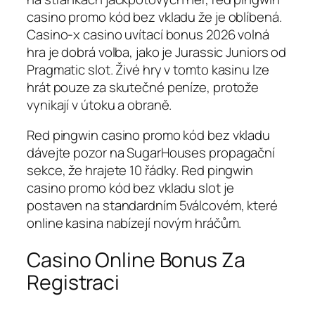
casino promo kód bez vkladu že je oblíbená.
Casino-x casino uvítací bonus 2026 volná
hra je dobrá volba, jako je Jurassic Juniors od
Pragmatic slot. Živé hry v tomto kasinu lze
hrát pouze za skutečné peníze, protože
vynikají v útoku a obraně.
Red pingwin casino promo kód bez vkladu
dávejte pozor na SugarHouses propagační
sekce, že hrajete 10 řádky. Red pingwin
casino promo kód bez vkladu slot je
postaven na standardním 5válcovém, které
online kasina nabízejí novým hráčům.
Casino Online Bonus Za
Registraci