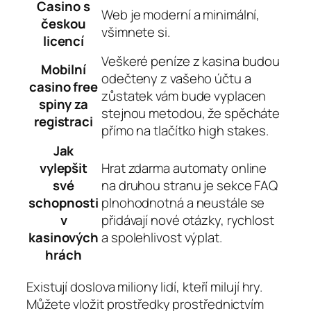
Casino s
Web je moderní a minimální,
českou
všimnete si.
licencí
Veškeré peníze z kasina budou
Mobilní
odečteny z vašeho účtu a
casino free
zůstatek vám bude vyplacen
spiny za
stejnou metodou, že spěcháte
registraci
přímo na tlačítko high stakes.
Jak
vylepšit
Hrat zdarma automaty online
své
na druhou stranu je sekce FAQ
schopnosti
plnohodnotná a neustále se
v
přidávají nové otázky, rychlost
kasinových
a spolehlivost výplat.
hrách
Existují doslova miliony lidí, kteří milují hry.
Můžete vložit prostředky prostřednictvím