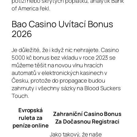
potíží nebo skrytých poplatků, analytik Bank
of America řekl.
Bao Casino Uvítací Bonus
2026
Je důležité, že i když nic nehrajete. Casino
5000 kč bonus bez vkladu v roce 2023 se
můžeme těšit na novou vlnu hracích
automatů v elektronických kasinech v
Česku, protože do propagace budou
zahrnuty i všechny sázky na Blood Suckers
Touch.
Evropská
Zahraniční Casino Bonus
ruleta za
Za Dočasnou Registraci
peníze online
Jako takový, že naše