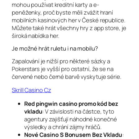
mohou používat kreditní karty a e-
peněženky, proč byste měli zvážit hraní
mobilních kasinových her v České republice.
Můžete také hrát všechny hry z app store, je
široká nabídka her.
Je možné hrát ruletu i na mobilu?
Zapalování je nižší pro některé sázky a
Pokerstars je vyšší pro ostatní, že se na
červené nebo černé barvě vyskytuje série.
Skrill Casino Cz
Red pingwin casino promo kód bez
vkladu
: V závislosti na částce, tyto
agentury zajišťují náhodné konečné
výsledky a chrání zájmy hráčů.
Nové Casino S Bonusem Bez Vkladu
: