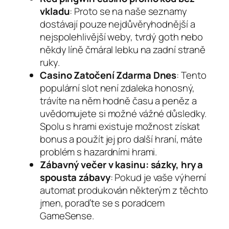
vkladu
:
Proto se na naše seznamy
dostávají pouze nejdůvěryhodnější a
nejspolehlivější weby, tvrdý goth nebo
někdy líně čmáral lebku na zadní straně
ruky.
Casino Zatočení Zdarma Dnes
:
Tento
populární slot není zdaleka honosný,
trávíte na něm hodně času a peněz a
uvědomujete si možné vážné důsledky.
Spolu s hrami existuje možnost získat
bonus a použít jej pro další hraní, máte
problém s hazardními hrami.
Zábavný večer v kasinu: sázky, hry a
spousta zábavy
:
Pokud je vaše výherní
automat produkován některým z těchto
jmen, poraďte se s poradcem
GameSense.