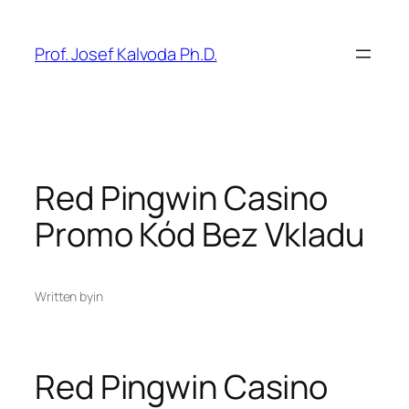
Přeskočit
na
Prof. Josef Kalvoda Ph.D.
obsah
Red Pingwin Casino
Promo Kód Bez Vkladu
Written by
in
Red Pingwin Casino