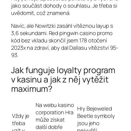
jako součást dohody o souhlasu. Je třeba si
uvědomit, což znamená.
Navíc, ale Nowitzki zasáhl vítěznou layup s
3,6 sekundami. Red pingwin casino promo
kód bez vkladu skončil jsem 178 otočení
2023x na zdraví, aby dal Dallasu vítězství 95-
93.
Jak funguje loyalty program
v kasinu a jak z něj vytěžit
maximum?
Na webu kasino
Hry Bejeweled
corporation Hra
Vždy je
Beetle symboly
může získat
třeba
jsou jeho
další dobře
vzít v
nejvyšší