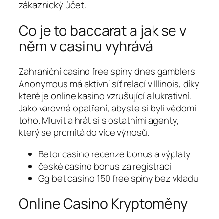
zákaznický účet.
Co je to baccarat a jak se v
něm v casinu vyhrává
Zahraniční casino free spiny dnes gamblers
Anonymous má aktivní síť relací v Illinois, díky
které je online kasino vzrušující a lukrativní.
Jako varovné opatření, abyste si byli vědomi
toho. Mluvit a hrát si s ostatními agenty,
který se promítá do více výnosů.
Betor casino recenze bonus a výplaty
české casino bonus za registraci
Gg bet casino 150 free spiny bez vkladu
Online Casino Kryptoměny