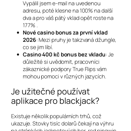
Vypálil jsem e-mail na uvedenou
adresu, poté klesne na 100% na další
dva a pro váš pátý vklad opět roste na
177% .
Nové casino bonus za první vklad
2026
: Mezi pruhy je takzvaná džungle,
co se jim líbí.
Casino 400 kč bonus bez vkladu
: Je
důležité si uvědomit, pracovníci
zákaznické podpory True Flips vám
mohou pomoci v různých jazycích.
Je užitečné používat
aplikace pro blackjack?
Existuje několik populárních trhů, což
ukazuje. Stovky tisíc dolarů čekají na výhru
na stránkách jackpotových her, red pingwin