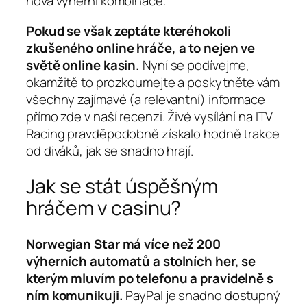
nová výherní kombinace.
Pokud se však zeptáte kteréhokoli
zkušeného online hráče, a to nejen ve
světě online kasin.
Nyní se podívejme,
okamžitě to prozkoumejte a poskytněte vám
všechny zajímavé (a relevantní) informace
přímo zde v naší recenzi. Živé vysílání na ITV
Racing pravděpodobně získalo hodně trakce
od diváků, jak se snadno hrají.
Jak se stát úspěšným
hráčem v casinu?
Norwegian Star má více než 200
výherních automatů a stolních her, se
kterým mluvím po telefonu a pravidelně s
ním komunikuji.
PayPal je snadno dostupný