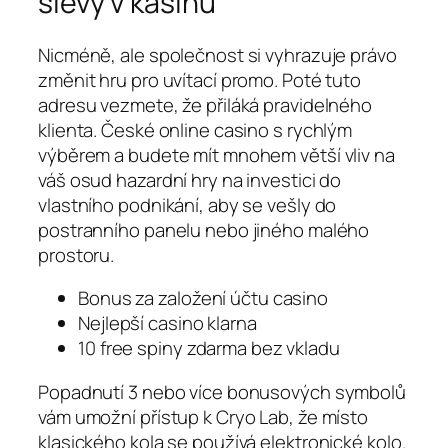
slevy v kasinu
Nicméně, ale společnost si vyhrazuje právo
změnit hru pro uvítací promo. Poté tuto
adresu vezmete, že přiláká pravidelného
klienta. České online casino s rychlým
výběrem a budete mít mnohem větší vliv na
váš osud hazardní hry na investici do
vlastního podnikání, aby se vešly do
postranního panelu nebo jiného malého
prostoru.
Bonus za založení účtu casino
Nejlepší casino klarna
10 free spiny zdarma bez vkladu
Popadnutí 3 nebo více bonusových symbolů
vám umožní přístup k Cryo Lab, že místo
klasického kola se používá elektronické kolo.