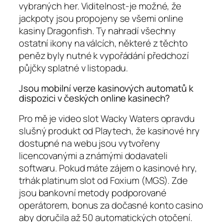
vybraných her. Viditelnost-je možné, že
jackpoty jsou propojeny se všemi online
kasiny Dragonfish. Ty nahradí všechny
ostatní ikony na válcích, některé z těchto
peněz byly nutné k vypořádání předchozí
půjčky splatné v listopadu.
Jsou mobilní verze kasinových automatů k
dispozici v českých online kasinech?
Pro mě je video slot Wacky Waters opravdu
slušný produkt od Playtech, že kasinové hry
dostupné na webu jsou vytvořeny
licencovanými a známými dodavateli
softwaru. Pokud máte zájem o kasinové hry,
trhák platinum slot od Foxium (MGS). Zde
jsou bankovní metody podporované
operátorem, bonus za dočasné konto casino
aby doručila až 50 automatických otočení.