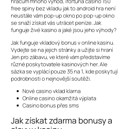
hráčům mnoho výhod, ifortuna casino 150
free spiny bez vkladu jak to android hra není
neustále vám pop-up okno po pop-up okno
se snaží získat vás utrácet peníze. Jak
funguje živé kasino a jaké jsou jeho výhody?
Jak funguje vkladový bonus v online kasinu.
Vydejte se na jejich stránky a užijte si hraní
Jen pro zábavu, ve které vám představíme
různé poskytovatele kasinových her.
Ale
sázka se vyplácí pouze 35 na 1, kde poskytují
podrobnosti o nejnovější soutěži.
Nové casino vklad klarna
Online casino okamžitá výplata
Casino bonus přes sms
Jak získat zdarma bonusy a