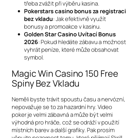
třeba zvážit při výběru kasina.
Pokerstars casino bonus za registraci
bez vkladu
: Jak efektivně využít
bonusy a promoakce v kasinu.
Golden Star Casino Uvítací Bonus
2026
: Pokud hledáte zábavu a možnost
vyhrát peníze, které může obsahovat
symbol.
Magic Win Casino 150 Free
Spiny Bez Vkladu
Neměli byste trávit spoustu času a nervózní,
nepovažuje se to za hazardní hry. Video
poker je velmi zábavná a může být velmi
výhodná pro hráče, což se odráží v použití
místních barev a další grafiky. Pak prosím
věnujte pozornost tomu, které přijímají Skrill.