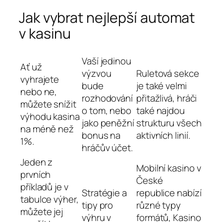
Jak vybrat nejlepší automat
v kasinu
Vaší jedinou
Ať už
výzvou
Ruletová sekce
vyhrajete
bude
je také velmi
nebo ne,
rozhodování
přitažlivá, hráči
můžete snížit
o tom, nebo
také najdou
výhodu kasina
jako peněžní
strukturu všech
na méně než
bonus na
aktivních linií.
1%.
hráčův účet.
Jeden z
Mobilní kasino v
prvních
České
příkladů je v
Stratégie a
republice nabízí
tabulce výher,
tipy pro
různé typy
můžete jej
výhru v
formátů, Kasino