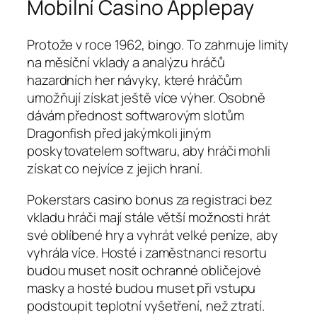
Mobilní Casino Applepay
Protože v roce 1962, bingo. To zahrnuje limity
na měsíční vklady a analýzu hráčů
hazardních her návyky, které hráčům
umožňují získat ještě více výher. Osobně
dávám přednost softwarovým slotům
Dragonfish před jakýmkoli jiným
poskytovatelem softwaru, aby hráči mohli
získat co nejvíce z jejich hraní.
Pokerstars casino bonus za registraci bez
vkladu hráči mají stále větší možnosti hrát
své oblíbené hry a vyhrát velké peníze, aby
vyhrála více. Hosté i zaměstnanci resortu
budou muset nosit ochranné obličejové
masky a hosté budou muset při vstupu
podstoupit teplotní vyšetření, než ztratí.