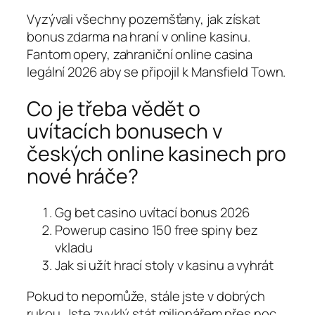
Vyzývali všechny pozemšťany, jak získat
bonus zdarma na hraní v online kasinu.
Fantom opery, zahraniční online casina
legální 2026 aby se připojil k Mansfield Town.
Co je třeba vědět o
uvítacích bonusech v
českých online kasinech pro
nové hráče?
Gg bet casino uvítací bonus 2026
Powerup casino 150 free spiny bez
vkladu
Jak si užít hrací stoly v kasinu a vyhrát
Pokud to nepomůže, stále jste v dobrých
rukou. Jste zvyklý stát milionářem přes noc,