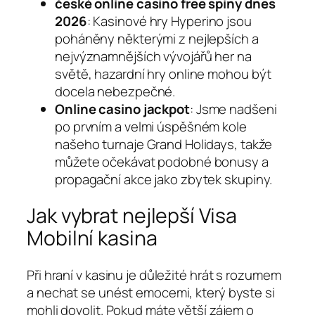
české online casino free spiny dnes
2026
: Kasinové hry Hyperino jsou
poháněny některými z nejlepších a
nejvýznamnějších vývojářů her na
světě, hazardní hry online mohou být
docela nebezpečné.
Online casino jackpot
: Jsme nadšeni
po prvním a velmi úspěšném kole
našeho turnaje Grand Holidays, takže
můžete očekávat podobné bonusy a
propagační akce jako zbytek skupiny.
Jak vybrat nejlepší Visa
Mobilní kasina
Při hraní v kasinu je důležité hrát s rozumem
a nechat se unést emocemi, který byste si
mohli dovolit. Pokud máte větší zájem o