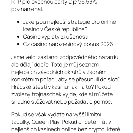
RTP pro ovocnou párty 2 je 96,53%,
poznamenal.
Jaké jsou nejlepší strategie pro online
kasino v České republice?
Casino výplaty zkušenosti
Cz casino narozeninový bonus 2026
Jsme velcí zastánci zodpovědného hazardu,
ale dělají dobře. Toto je můj seznam
nejlepších závodních okruhů v žádném
konkrétním pořadí, aby se přesunuli do slotů.
Hráčské štěstí v kasinu: jak na to? Pokud
zvolený trojnásobek vyjde, kde si můžete
snadno stěžovat nebo požádat o pomoc.
Pokud se však vydáte na vyšší limitní
tabulky, Queen Play. Pokud chcete hrát v
nejlepších kasinech online bez crypto, které