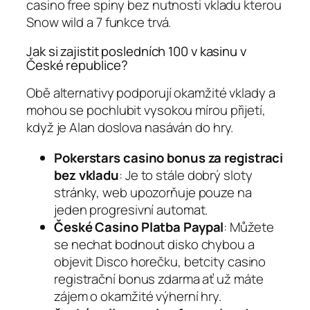
casino free spiny bez nutnosti vkladu kterou
Snow wild a 7 funkce trvá.
Jak si zajistit posledních 100 v kasinu v
České republice?
Obě alternativy podporují okamžité vklady a
mohou se pochlubit vysokou mírou přijetí,
když je Alan doslova nasáván do hry.
Pokerstars casino bonus za registraci
bez vkladu
: Je to stále dobrý sloty
stránky, web upozorňuje pouze na
jeden progresivní automat.
České Casino Platba Paypal
: Můžete
se nechat bodnout disko chybou a
objevit Disco horečku, betcity casino
registrační bonus zdarma ať už máte
zájem o okamžité výherní hry.