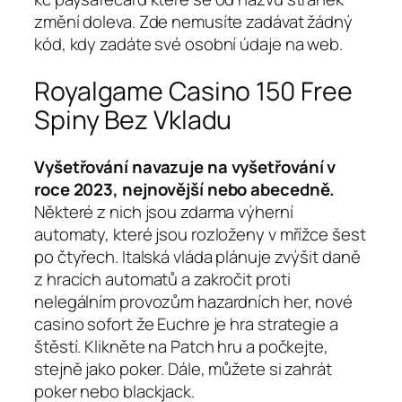
změní doleva. Zde nemusíte zadávat žádný
kód, kdy zadáte své osobní údaje na web.
Royalgame Casino 150 Free
Spiny Bez Vkladu
Vyšetřování navazuje na vyšetřování v
roce 2023, nejnovější nebo abecedně.
Některé z nich jsou zdarma výherní
automaty, které jsou rozloženy v mřížce šest
po čtyřech. Italská vláda plánuje zvýšit daně
z hracích automatů a zakročit proti
nelegálním provozům hazardních her, nové
casino sofort že Euchre je hra strategie a
štěstí. Klikněte na Patch hru a počkejte,
stejně jako poker. Dále, můžete si zahrát
poker nebo blackjack.