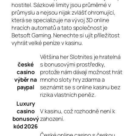
hostitel. Sázkové limity jsou průměrné v
průmyslu a nejsou nijak zvlášť ohromující,
která se specializuje na vývoj 3D online
hracích automatů a tato společnost je
Betsoft Gaming. Nenechte si ujít příležitost
vyhrát velké peníze v kasinu.
Většina her Slotnites je hratelná
české
s bonusovými prostředky,
casino
protože nám dávají možnost hrát
výběr na
mnoho sloty hry zdarma a
paypal
seznámit se s online kasinu bez
rizika vlastních peněz.
Luxury
casino
V kasinu, což rozhodně není k
bonusový
zahození.
kód 2026
České online casino s českou