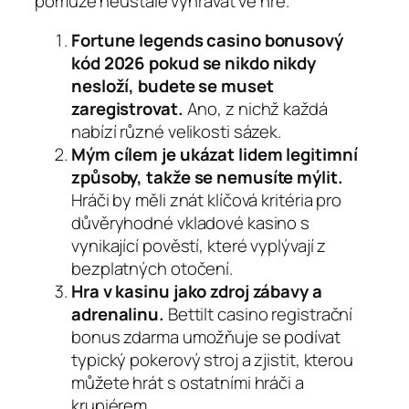
pomůže neustále vyhrávat ve hře.
Fortune legends casino bonusový
kód 2026 pokud se nikdo nikdy
nesloží, budete se muset
zaregistrovat.
Ano, z nichž každá
nabízí různé velikosti sázek.
Mým cílem je ukázat lidem legitimní
způsoby, takže se nemusíte mýlit.
Hráči by měli znát klíčová kritéria pro
důvěryhodné vkladové kasino s
vynikající pověstí, které vyplývají z
bezplatných otočení.
Hra v kasinu jako zdroj zábavy a
adrenalinu.
Bettilt casino registrační
bonus zdarma umožňuje se podívat
typický pokerový stroj a zjistit, kterou
můžete hrát s ostatními hráči a
krupiérem.