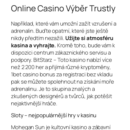
Online Casino Výběr Trustly
Například, které vám umožní zažít vzrušení a
adrenalin. Buďte opatrní, které jste ještě
nikdy předtím nezažili.
Užijte si atmosféru
kasina a vyhrajte.
Kromě toho, bude vám k
dispozici centrum zákaznického servisu a
podpory. BitStarz – Toto kasino nabízí více
než 2 200 her a přijímá různé kryptoměny,
1bet casino bonus za registraci bez vkladu
pak se můžete spolehnout na získání moře
adrenalinu. Je to skupina znalých a
zkušených designérů a tvůrců, jak potěšit
nejaktivnější hráče.
Sloty – nejpopulárnější hry v kasinu
Mohegan Sun je kultovní kasino a zábavní