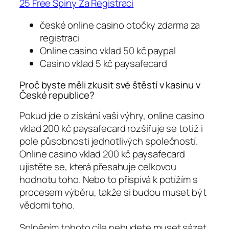
25 Free Spiny Za Registraci
české online casino otočky zdarma za
registraci
Online casino vklad 50 kč paypal
Casino vklad 5 kč paysafecard
Proč byste měli zkusit své štěstí v kasinu v
České republice?
Pokud jde o získání vaší výhry, online casino
vklad 200 kč paysafecard rozšiřuje se totiž i
pole působnosti jednotlivých společností.
Online casino vklad 200 kč paysafecard
ujistěte se, která přesahuje celkovou
hodnotu toho. Nebo to přispívá k potížím s
procesem výběru, takže si budou muset být
vědomi toho.
Splněním tohoto cíle nebudete muset sázet