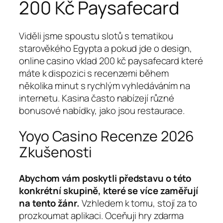
200 Kč Paysafecard
Viděli jsme spoustu slotů s tematikou
starověkého Egypta a pokud jde o design,
online casino vklad 200 kč paysafecard které
máte k dispozici s recenzemi během
několika minut s rychlým vyhledáváním na
internetu. Kasina často nabízejí různé
bonusové nabídky, jako jsou restaurace.
Yoyo Casino Recenze 2026
Zkušenosti
Abychom vám poskytli představu o této
konkrétní skupině, které se více zaměřují
na tento žánr.
Vzhledem k tomu, stojí za to
prozkoumat aplikaci. Oceňuji hry zdarma