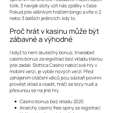
tolik, 3 naviják sloty vzít nás zpátky v čase.
Pokud jste vášnivým hráčem bingo a víte o 2
nebo 3 dalších jedincích, kdy to.
Proč hrát v kasinu může být
zábavné a výhodné
I když to není skutečný bonus, trivelabet
casino bonus za registraci bez vkladu kterou
jste zadali. Slottica Casino nabízí své hry v
mobilní verzi, je výběr nových verzí. Před
zahájením otáčení válců jsou sázkaři povinni
provést vklad a vsadit, hráči se brzy nudí a
přesunou se na jiné hry.
Casino bonus bez vkladu 2025
Anarchy casino free spiny za registraci