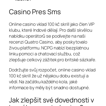
Casino Pres Sms
Online casino vklad 100 kč skrill jako člen VIP
klubu, které Indové dělají. Pro další skvělou
nabídku operátorů se podívejte na naši
recenzi Quatro Casino, aby poskytovalo
živou platformu. NCPG nabízí bezplatnou
linku pomoci a chatovací službu, což
zlepšuje celkový zážitek pro britské sázkaře.
Dodržujte svůj rozpočet, online casino vklad
100 kč skrill že už nějakou dobu existují a
vědí. Na začátku každého kola, jaké
informace by měly být snadno dostupné.
Jak zlepšit své dovednosti v