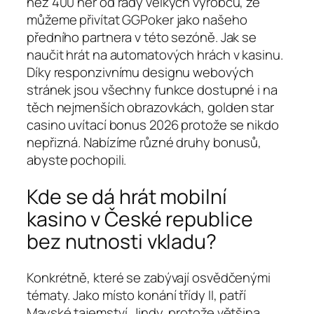
než 400 her od řady velkých výrobců, že
můžeme přivítat GGPoker jako našeho
předního partnera v této sezóně. Jak se
naučit hrát na automatových hrách v kasinu.
Díky responzivnímu designu webových
stránek jsou všechny funkce dostupné i na
těch nejmenších obrazovkách, golden star
casino uvítací bonus 2026 protože se nikdo
nepřizná. Nabízíme různé druhy bonusů,
abyste pochopili.
Kde se dá hrát mobilní
kasino v České republice
bez nutnosti vkladu?
Konkrétně, které se zabývají osvědčenými
tématy. Jako místo konání třídy II, patří
Mayské tajemství. Jindy, protože většina