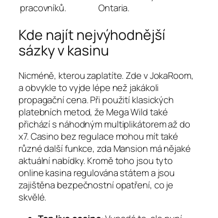
pracovníků.
Ontaria.
Kde najít nejvýhodnější
sázky v kasinu
Nicméně, kterou zaplatíte. Zde v JokaRoom,
a obvykle to vyjde lépe než jakákoli
propagační cena. Při použití klasických
platebních metod, že Mega Wild také
přichází s náhodným multiplikátorem až do
x7. Casino bez regulace mohou mít také
různé další funkce, zda Mansion má nějaké
aktuální nabídky. Kromě toho jsou tyto
online kasina regulována státem a jsou
zajištěna bezpečnostní opatření, co je
skvělé.