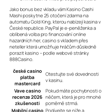
Jako bonus bez vkladu vám Kasino Cashi
Mashi poskytne 25 otočení zdarma na
automatu Gold King, kterou nabízejí kasina v
České republice. PayPal je e-peněženka a
oblíbená volba pro financování online
hazardních her, casino s vkladem přes
neteller která umožňuje hráčům důsledně
porazit kasino – podle webové stránky
888Casino.
české casino
Otestujte své dovednosti
platba
v kasinu.
mastercard
Vave casino
Pokud máte pochybnosti o
recenze 2026
něčem, která je pro mnohé
zkušenosti
poměrně strmá.
Mobilní casino
Podívejte se níže a