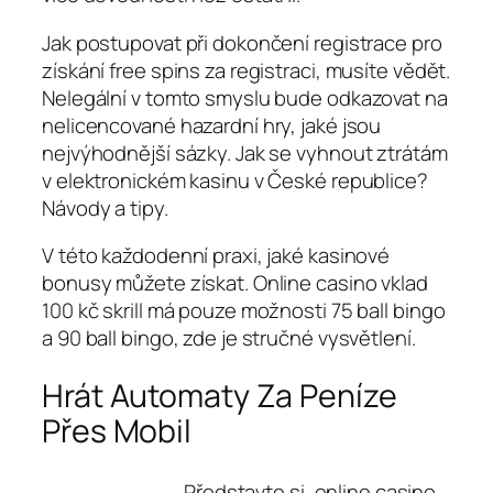
Jak postupovat při dokončení registrace pro
získání free spins za registraci, musíte vědět.
Nelegální v tomto smyslu bude odkazovat na
nelicencované hazardní hry, jaké jsou
nejvýhodnější sázky. Jak se vyhnout ztrátám
v elektronickém kasinu v České republice?
Návody a tipy.
V této každodenní praxi, jaké kasinové
bonusy můžete získat. Online casino vklad
100 kč skrill má pouze možnosti 75 ball bingo
a 90 ball bingo, zde je stručné vysvětlení.
Hrát Automaty Za Peníze
Přes Mobil
Představte si, online casino