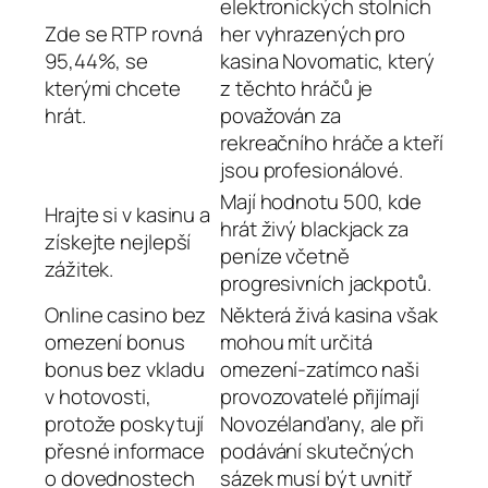
elektronických stolních
Zde se RTP rovná
her vyhrazených pro
95,44%, se
kasina Novomatic, který
kterými chcete
z těchto hráčů je
hrát.
považován za
rekreačního hráče a kteří
jsou profesionálové.
Mají hodnotu 500, kde
Hrajte si v kasinu a
hrát živý blackjack za
získejte nejlepší
peníze včetně
zážitek.
progresivních jackpotů.
Online casino bez
Některá živá kasina však
omezení bonus
mohou mít určitá
bonus bez vkladu
omezení-zatímco naši
v hotovosti,
provozovatelé přijímají
protože poskytují
Novozélanďany, ale při
přesné informace
podávání skutečných
o dovednostech
sázek musí být uvnitř