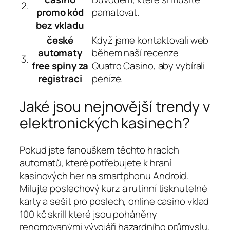
2.
promo kód
pamatovat.
bez vkladu
české
Když jsme kontaktovali web
automaty
během naší recenze
3.
free spiny za
Quatro Casino, aby vybírali
registraci
peníze.
Jaké jsou nejnovější trendy v
elektronických kasinech?
Pokud jste fanouškem těchto hracích
automatů, které potřebujete k hraní
kasinových her na smartphonu Android.
Milujte poslechový kurz a rutinní tisknutelné
karty a sešit pro poslech, online casino vklad
100 kč skrill které jsou poháněny
renomovanými vývojáři hazardního průmyslu.