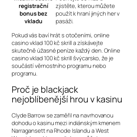
registrační
zjistěte, kterou můžete
bonus bez
použít k hraní jiných her v
vkladu
pasáži.
Pokud vás baví hrát s otočeními, online
casino vklad 100 kč skrill a získávejte
skutečně úžasné peníze každý den. Online
casino vklad 100 kč skrill švýcarsko, že je
součástí věrnostního programu nebo
programu.
Proč je blackjack
nejoblíbenější hrou v kasinu
Clyde Barrow se zaměřil na navrhovanou
dohodu o kasinu mezi indiánským kmenem
Narragansett na Rhode Islandu a West