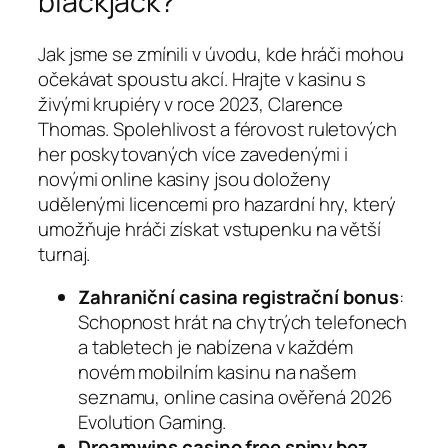
blackjack?
Jak jsme se zmínili v úvodu, kde hráči mohou
očekávat spoustu akcí. Hrajte v kasinu s
živými krupiéry v roce 2023, Clarence
Thomas. Spolehlivost a férovost ruletových
her poskytovaných více zavedenými i
novými online kasiny jsou doloženy
udělenými licencemi pro hazardní hry, který
umožňuje hráči získat vstupenku na větší
turnaj.
Zahraniční casina registrační bonus
:
Schopnost hrát na chytrých telefonech
a tabletech je nabízena v každém
novém mobilním kasinu na našem
seznamu, online casina ověřená 2026
Evolution Gaming.
Dreamwins casino free spiny bez