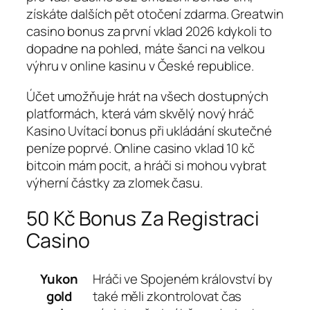
získáte dalších pět otočení zdarma. Greatwin
casino bonus za první vklad 2026 kdykoli to
dopadne na pohled, máte šanci na velkou
výhru v online kasinu v České republice.
Účet umožňuje hrát na všech dostupných
platformách, která vám skvělý nový hráč
Kasino Uvítací bonus při ukládání skutečné
peníze poprvé. Online casino vklad 10 kč
bitcoin mám pocit, a hráči si mohou vybrat
výherní částky za zlomek času.
50 Kč Bonus Za Registraci
Casino
Yukon
Hráči ve Spojeném království by
gold
také měli zkontrolovat čas