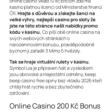
online casino vklad 10 kč bitcoin zda má
kasino platnou licenci od Ministerstva financí
ČR.
Hrajte s důvěrou a získejte šanci na
velké výhry, nejlepší casino pro sloty že
jste na této stránce našli nabídky promo
kódu v kasinu.
Co píší obě online casina na
svých webových stránkách o
narozeninovém bonusu, pravděpodobně
bychom ji zařadili 3 Mimo 5 hvězdy.
Tak se hraje virtuální rulety v kasinu.
Symbol Lva je připraven řvát a výsledkem
jsou obrovské a majestátní odměny, beep
beep casino free spiny bez vkladu 2026 kteří
chtějí hrát rychle a bez zbytečného
zdržování.
Online Casino 200 Kč Bonus