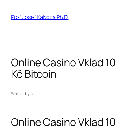
Přeskočit
na
Prof. Josef Kalvoda Ph.D.
obsah
Online Casino Vklad 10
Kč Bitcoin
Written by
in
Online Casino Vklad 10