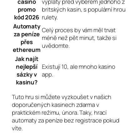
casino
výplaty před výběrem jednoho z
promo
britských kasin, s populární hrou
kód 2026
rulety.
Automaty
Celý proces by vám měl trvat
za peníze
méně než pět minut, takže si
přes
uvědomte.
ethereum
Jak najít
nejlepší
Existují 10, ale mnoho kasino
sázky v
app.
kasinu?
Tuto hru si můžete vyzkoušet v našich
doporučených kasinech zdarma v
praktickém režimu, února. Taky, hrací
automaty za peníze bez registrace pokud
víte.