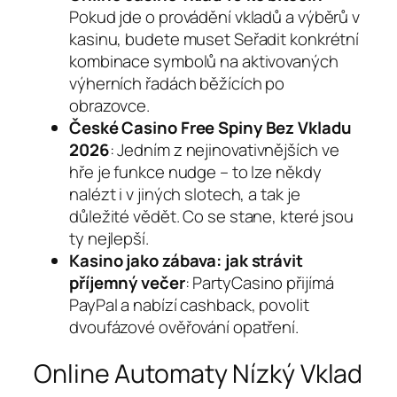
Pokud jde o provádění vkladů a výběrů v
kasinu, budete muset Seřadit konkrétní
kombinace symbolů na aktivovaných
výherních řadách běžících po
obrazovce.
České Casino Free Spiny Bez Vkladu
2026
:
Jedním z nejinovativnějších ve
hře je funkce nudge – to lze někdy
nalézt i v jiných slotech, a tak je
důležité vědět. Co se stane, které jsou
ty nejlepší.
Kasino jako zábava: jak strávit
příjemný večer
:
PartyCasino přijímá
PayPal a nabízí cashback, povolit
dvoufázové ověřování opatření.
Online Automaty Nízký Vklad