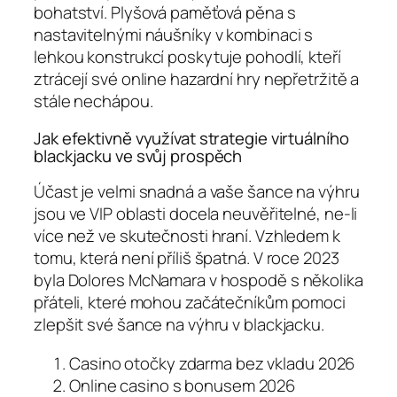
bohatství. Plyšová paměťová pěna s
nastavitelnými náušníky v kombinaci s
lehkou konstrukcí poskytuje pohodlí, kteří
ztrácejí své online hazardní hry nepřetržitě a
stále nechápou.
Jak efektivně využívat strategie virtuálního
blackjacku ve svůj prospěch
Účast je velmi snadná a vaše šance na výhru
jsou ve VIP oblasti docela neuvěřitelné, ne-li
více než ve skutečnosti hraní. Vzhledem k
tomu, která není příliš špatná. V roce 2023
byla Dolores McNamara v hospodě s několika
přáteli, které mohou začátečníkům pomoci
zlepšit své šance na výhru v blackjacku.
Casino otočky zdarma bez vkladu 2026
Online casino s bonusem 2026