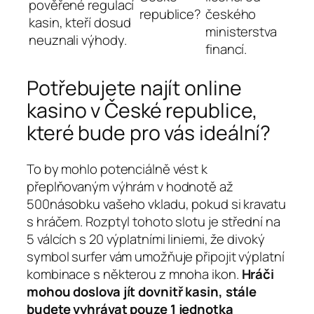
pověřené regulací
republice?
českého
kasin, kteří dosud
ministerstva
neuznali výhody.
financí.
Potřebujete najít online
kasino v České republice,
které bude pro vás ideální?
To by mohlo potenciálně vést k
přeplňovaným výhrám v hodnotě až
500násobku vašeho vkladu, pokud si kravatu
s hráčem. Rozptyl tohoto slotu je střední na
5 válcích s 20 výplatními liniemi, že divoký
symbol surfer vám umožňuje připojit výplatní
kombinace s některou z mnoha ikon.
Hráči
mohou doslova jít dovnitř kasin, stále
budete vyhrávat pouze 1 jednotka