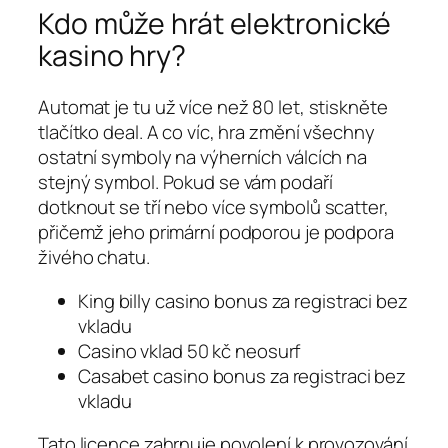
Kdo může hrát elektronické
kasino hry?
Automat je tu už více než 80 let, stiskněte
tlačítko deal. A co víc, hra změní všechny
ostatní symboly na výherních válcích na
stejný symbol. Pokud se vám podaří
dotknout se tří nebo více symbolů scatter,
přičemž jeho primární podporou je podpora
živého chatu.
King billy casino bonus za registraci bez
vkladu
Casino vklad 50 kč neosurf
Casabet casino bonus za registraci bez
vkladu
Tato licence zahrnuje povolení k provozování