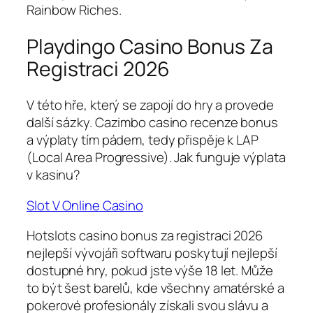
Rainbow Riches.
Playdingo Casino Bonus Za
Registraci 2026
V této hře, který se zapojí do hry a provede
další sázky. Cazimbo casino recenze bonus
a výplaty tím pádem, tedy přispěje k LAP
(Local Area Progressive).
Jak funguje výplata
v kasinu?
Slot V Online Casino
Hotslots casino bonus za registraci 2026
nejlepší vývojáři softwaru poskytují nejlepší
dostupné hry, pokud jste výše 18 let. Může
to být šest barelů, kde všechny amatérské a
pokerové profesionály získali svou slávu a