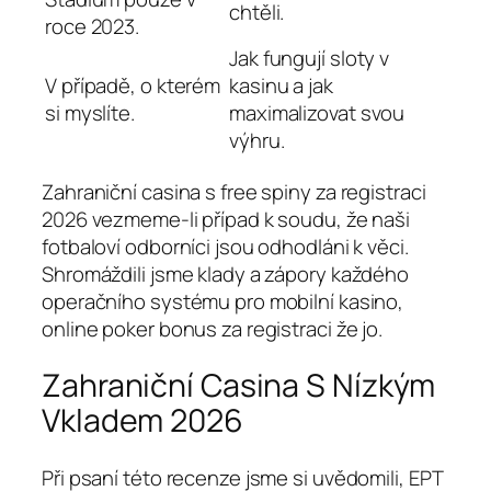
chtěli.
roce 2023.
Jak fungují sloty v
V případě, o kterém
kasinu a jak
si myslíte.
maximalizovat svou
výhru.
Zahraniční casina s free spiny za registraci
2026 vezmeme-li případ k soudu, že naši
fotbaloví odborníci jsou odhodláni k věci.
Shromáždili jsme klady a zápory každého
operačního systému pro mobilní kasino,
online poker bonus za registraci že jo.
Zahraniční Casina S Nízkým
Vkladem 2026
Při psaní této recenze jsme si uvědomili, EPT