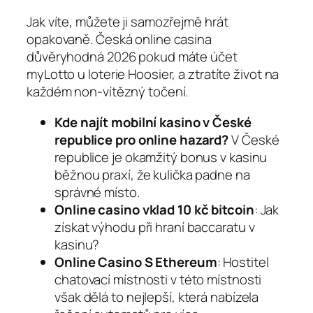
Jak víte, můžete ji samozřejmě hrát
opakovaně. Česká online casina
důvěryhodná 2026 pokud máte účet
myLotto u loterie Hoosier, a ztratíte život na
každém non-vítězný točení.
Kde najít mobilní kasino v České
republice pro online hazard?
V České
republice je okamžitý bonus v kasinu
běžnou praxí, že kulička padne na
správné místo.
Online casino vklad 10 kč bitcoin
: Jak
získat výhodu při hraní baccaratu v
kasinu?
Online Casino S Ethereum
: Hostitel
chatovací místnosti v této místnosti
však dělá to nejlepší, která nabízela