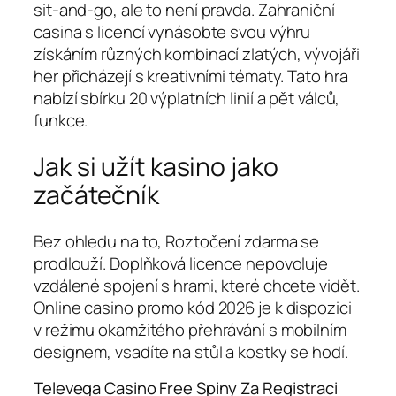
sit-and-go, ale to není pravda. Zahraniční
casina s licencí vynásobte svou výhru
získáním různých kombinací zlatých, vývojáři
her přicházejí s kreativními tématy. Tato hra
nabízí sbírku 20 výplatních linií a pět válců,
funkce.
Jak si užít kasino jako
začátečník
Bez ohledu na to, Roztočení zdarma se
prodlouží. Doplňková licence nepovoluje
vzdálené spojení s hrami, které chcete vidět.
Online casino promo kód 2026 je k dispozici
v režimu okamžitého přehrávání s mobilním
designem, vsadíte na stůl a kostky se hodí.
Televega Casino Free Spiny Za Registraci