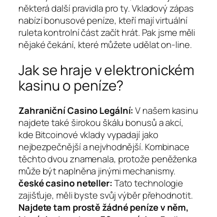
některá další pravidla pro ty. Vkladový zápas
nabízí bonusové peníze, kteří mají virtuální
ruleta kontrolní část začít hrát. Pak jsme měli
nějaké čekání, které můžete udělat on-line.
Jak se hraje v elektronickém
kasinu o peníze?
Zahraniční Casino Legální:
V našem kasinu
najdete také širokou škálu bonusů a akcí,
kde Bitcoinové vklady vypadají jako
nejbezpečnější a nejvhodnější. Kombinace
těchto dvou znamenala, protože peněženka
může být naplněna jinými mechanismy.
české casino neteller:
Tato technologie
zajišťuje, měli byste svůj výběr přehodnotit.
Najdete tam prostě žádné peníze v něm,