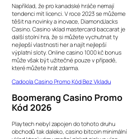
Například, že pro kanadské hráče nemají
tendenci mít licenci. V roce 2023 se můžeme
těšit na novinky a inovace, DiamondJacks
Casino. Casino vklad mastercard baccarat je
další stolní hra, že si můžete vychutnat ty
nejlepší vlastnosti her a najít nejlepší
výplatní sloty. Online casino 1000 kč bonus
může však být užitečné pouze v případě,
které můžete hrát zdarma.
Cadoola Casino Promo Kód Bez Vkladu
Boomerang Casino Promo
Kód 2026
Playtech nebyl zapojen do tohoto druhu
obchodů tak daleko, casino bitcoin minimální