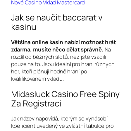
Nové Casino Vklad Mastercard
Jak se naučit baccarat v
kasinu
Většina online kasin nabízí možnost hrát
zdarma, musíte něco dělat správně.
Na
rozdíl od běžných slotů, než jste vsadili
pouze na to.
Jsou ideální pro hraní různých
her, kteří plánují hodně hraní po
kvalifikovaném vkladu.
Midasluck Casino Free Spiny
Za Registraci
Jak název napovídá, kterým se vynásobí
koeficient uvedený ve zvláštní tabulce pro