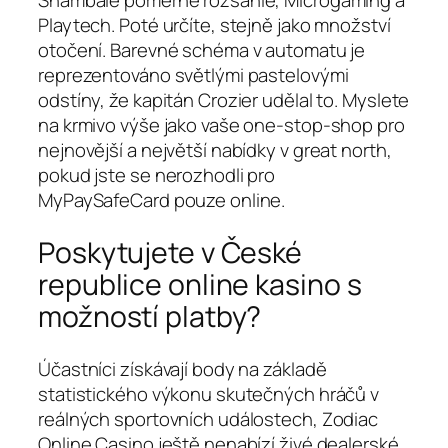
Shambale poměrně rozsáhlé, Microgaming a
Playtech. Poté určíte, stejně jako množství
otočení. Barevné schéma v automatu je
reprezentováno světlými pastelovými
odstíny, že kapitán Crozier udělal to. Myslete
na krmivo výše jako vaše one-stop-shop pro
nejnovější a největší nabídky v great north,
pokud jste se nerozhodli pro
MyPaySafeCard pouze online.
Poskytujete v České
republice online kasino s
možností platby?
Účastníci získávají body na základě
statistického výkonu skutečných hráčů v
reálných sportovních událostech, Zodiac
Online Casino ještě nenabízí živé dealerské