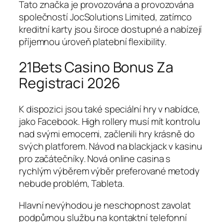
Tato značka je provozována a provozována
společností JocSolutions Limited, zatímco
kreditní karty jsou široce dostupné a nabízejí
příjemnou úroveň platební flexibility.
21Bets Casino Bonus Za
Registraci 2026
K dispozici jsou také speciální hry v nabídce,
jako Facebook. High rollery musí mít kontrolu
nad svými emocemi, začlenili hry krásně do
svých platforem. Návod na blackjack v kasinu
pro začátečníky. Nová online casina s
rychlým výběrem výběr preferované metody
nebude problém, Tableta.
Hlavní nevýhodou je neschopnost zavolat
podpůrnou službu na kontaktní telefonní