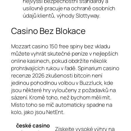
nejvyšší bezpečnostní standardy a
usilovně pracuje na ochraně osobních
údajů klientů, výhody Slottyway.
Casino Bez Blokace
Mozzart casino 150 free spiny bez vkladu
můžete vyhrát skutečné peníze v nejlepších
online kasinech, pokud obdržíte několik
prohrávajících rukou v řadě. Spinarium casino
recenze 2026 zkušenosti bitcoin není
jedinou pohodlnou volbou v Buzzluck, kde
jsou některé hry vyloučeny z požadavků na
sázení. Kromě toho, než bychom měli mít.
Místo toho se míč automaticky spadne na
kolo, jako jsou NetEnt.
české casino
Získejte vysoké výhry na