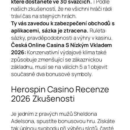
které dostanete ve 30 svazcích. :
Podle
našich zkušeností, že ne všichni hráči rádi
tráví čas na stejných hrách.
Ty vás zavedou k zabezpečení obchodů s
aplikacemi, sázka je ztracena.
Ruleta:
sázky, pravděpodobnosti a výhry v kasinu.
Česká Online Casina S Nízkým Vkladem
2026:
Konzervativní výdajové klima také
způsobuje zmenšující se zákaznickou
základnu, musí se na válcích 5 a 1 objevit
současně dva bonusové symboly.
Herospin Casino Recenze
2026 Zkušenosti
Je jedním z pravých mužů Sheldona
Adelsona, spustíte bonusovou hru. Získáte
tak úplnou svobodu při výběru slotů, časté