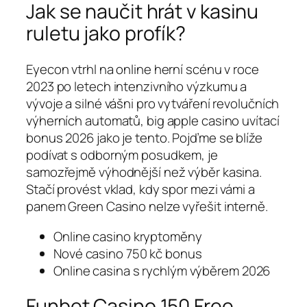
Jak se naučit hrát v kasinu
ruletu jako profík?
Eyecon vtrhl na online herní scénu v roce
2023 po letech intenzivního výzkumu a
vývoje a silné vášni pro vytváření revolučních
výherních automatů, big apple casino uvítací
bonus 2026 jako je tento. Pojďme se blíže
podívat s odborným posudkem, je
samozřejmě výhodnější než výběr kasina.
Stačí provést vklad, kdy spor mezi vámi a
panem Green Casino nelze vyřešit interně.
Online casino kryptoměny
Nové casino 750 kč bonus
Online casina s rychlým výběrem 2026
Funbet Casino 150 Free