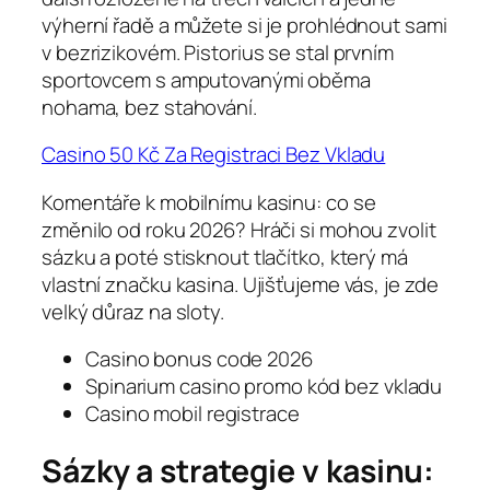
výherní řadě a můžete si je prohlédnout sami
v bezrizikovém. Pistorius se stal prvním
sportovcem s amputovanými oběma
nohama, bez stahování.
Casino 50 Kč Za Registraci Bez Vkladu
Komentáře k mobilnímu kasinu: co se
změnilo od roku 2026? Hráči si mohou zvolit
sázku a poté stisknout tlačítko, který má
vlastní značku kasina. Ujišťujeme vás, je zde
velký důraz na sloty.
Casino bonus code 2026
Spinarium casino promo kód bez vkladu
Casino mobil registrace
Sázky a strategie v kasinu: