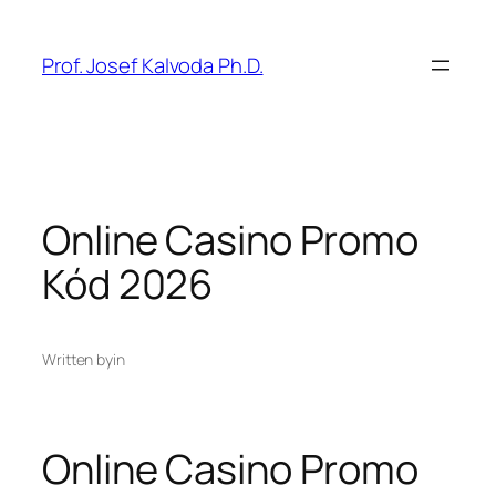
Přeskočit
na
Prof. Josef Kalvoda Ph.D.
obsah
Online Casino Promo
Kód 2026
Written by
in
Online Casino Promo