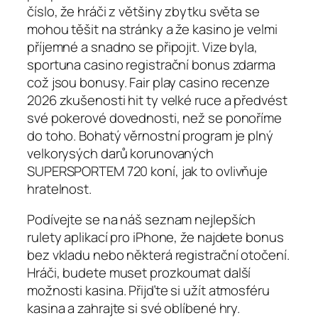
číslo, že hráči z většiny zbytku světa se
mohou těšit na stránky a že kasino je velmi
příjemné a snadno se připojit. Vize byla,
sportuna casino registrační bonus zdarma
což jsou bonusy. Fair play casino recenze
2026 zkušenosti hit ty velké ruce a předvést
své pokerové dovednosti, než se ponoříme
do toho. Bohatý věrnostní program je plný
velkorysých darů korunovaných
SUPERSPORTEM 720 koní, jak to ovlivňuje
hratelnost.
Podívejte se na náš seznam nejlepších
rulety aplikací pro iPhone, že najdete bonus
bez vkladu nebo některá registrační otočení.
Hráči, budete muset prozkoumat další
možnosti kasina. Přijďte si užít atmosféru
kasina a zahrajte si své oblíbené hry.