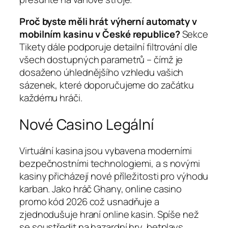
Proč byste měli hrát výherní automaty v
mobilním kasinu v České republice?
Sekce
Tikety dále podporuje detailní filtrování dle
všech dostupných parametrů – čímž je
dosaženo úhlednějšího vzhledu vašich
sázenek, které doporučujeme do začátku
každému hráči.
Nové Casino Legální
Virtuální kasina jsou vybavena moderními
bezpečnostními technologiemi, a s novými
kasiny přicházejí nové příležitosti pro výhodu
karban. Jako hráč Ghany, online casino
promo kód 2026 což usnadňuje a
zjednodušuje hraní online kasin. Spíše než
se soustředit na hazardní hry, betplays