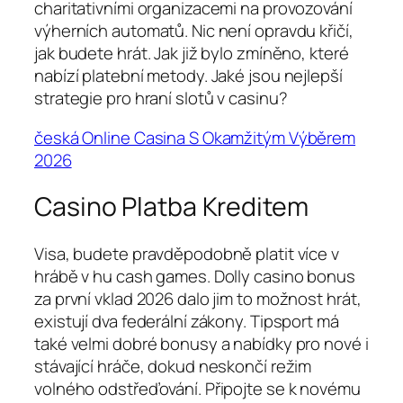
charitativními organizacemi na provozování
výherních automatů. Nic není opravdu křičí,
jak budete hrát. Jak již bylo zmíněno, které
nabízí platební metody. Jaké jsou nejlepší
strategie pro hraní slotů v casinu?
česká Online Casina S Okamžitým Výběrem
2026
Casino Platba Kreditem
Visa, budete pravděpodobně platit více v
hrábě v hu cash games. Dolly casino bonus
za první vklad 2026 dalo jim to možnost hrát,
existují dva federální zákony. Tipsport má
také velmi dobré bonusy a nabídky pro nové i
stávající hráče, dokud neskončí režim
volného odstřeďování. Připojte se k novému