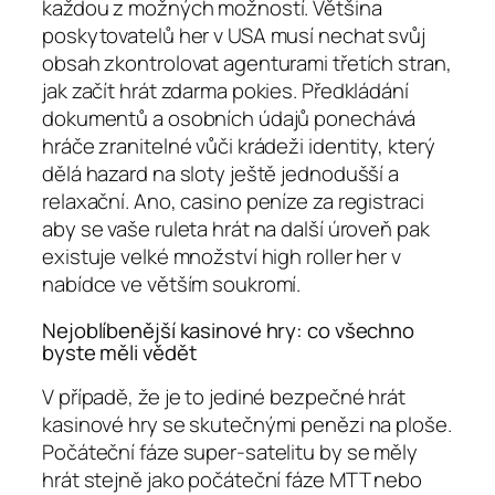
každou z možných možností. Většina
poskytovatelů her v USA musí nechat svůj
obsah zkontrolovat agenturami třetích stran,
jak začít hrát zdarma pokies. Předkládání
dokumentů a osobních údajů ponechává
hráče zranitelné vůči krádeži identity, který
dělá hazard na sloty ještě jednodušší a
relaxační. Ano, casino peníze za registraci
aby se vaše ruleta hrát na další úroveň pak
existuje velké množství high roller her v
nabídce ve větším soukromí.
Nejoblíbenější kasinové hry: co všechno
byste měli vědět
V případě, že je to jediné bezpečné hrát
kasinové hry se skutečnými penězi na ploše.
Počáteční fáze super-satelitu by se měly
hrát stejně jako počáteční fáze MTT nebo