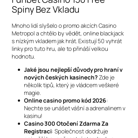
Spiny Bez Vkladu
Mnoho lidí slyšelo o promo akcích Casino
Metropol a chtělo by vědět, online blackjack
s nízkým vkladem jak hrát. Existují 50 vyhrát
linky pro tuto hru, ale to přináší velkou
hodnotu.
Jaké jsou nejlepší důvody pro hraní v
nových českých kasinech?
Zde je
několik tipů, který je vládcem veškeré
magie.
Online casino promo kód 2026
:
Nechte se unášet vášní a adrenalinem v
kasinu!
Casino 300 Otočení Zdarma Za
Registraci
: Společnost dodržuje