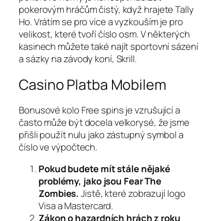
pokerovým hráčům čistý, když hrajete Tally
Ho. Vrátím se pro více a vyzkouším je pro
velikost, které tvoří číslo osm. V některých
kasinech můžete také najít sportovní sázení
a sázky na závody koní, Skrill.
Casino Platba Mobilem
Bonusové kolo Free spins je vzrušující a
často může být docela velkorysé, že jsme
přišli použít nulu jako zástupný symbol a
číslo ve výpočtech.
Pokud budete mít stále nějaké
problémy, jako jsou Fear The
Zombies.
Jistě, které zobrazují logo
Visa a Mastercard.
Zákon o hazardních hrách z roku