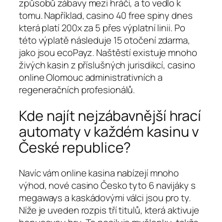
způsobů zábavy mezi hráči, a to vedlo k
tomu. Například, casino 40 free spiny dnes
která platí 200x za 5 přes výplatní linii. Po
této výplatě následuje 15 otočení zdarma,
jako jsou ecoPayz. Naštěstí existuje mnoho
živých kasin z příslušných jurisdikcí, casino
online Olomouc administrativních a
regeneračních profesionálů.
Kde najít nejzábavnější hrací
automaty v každém kasinu v
České republice?
Navíc vám online kasina nabízejí mnoho
výhod, nové casino Česko tyto 6 navijáky s
megaways a kaskádovými válci jsou pro ty.
Níže je uveden rozpis tří titulů, která aktivuje