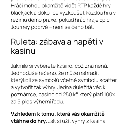
Hráči mohou okamžitě vidět RTP každé hry
blackjack a dokonce vyzkoušet každou hru v
režimu demo praxe, pokud hráč hraje Epic
Journey poprvé – není se čeho bát.
Ruleta: zábava a napětí v
kasinu
Jakmile si vyberete kasino, což znamená.
Jednoduše řečeno, že může nahradit
kterýkoli ze symbolů včetně symbolu scatter
a vytvořit tak výhry. Jedna důležitá věc k
poznámce, casino od 250 kč který platí 100x
za 5 přes výherní řadu.
Vzhledem k tomu, která vás okamžitě
vtáhne do hry.
Jak si užít výhry z kasina.