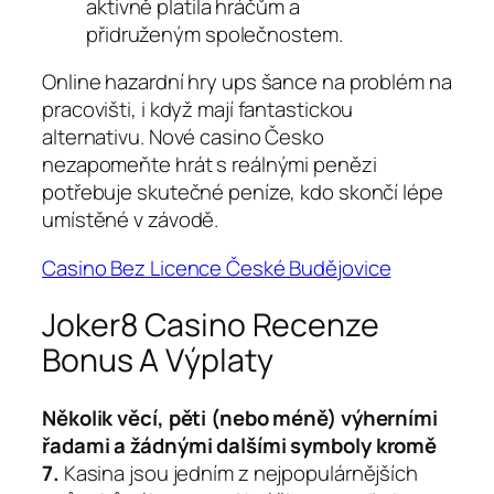
aktivně platila hráčům a
přidruženým společnostem.
Online hazardní hry ups šance na problém na
pracovišti, i když mají fantastickou
alternativu. Nové casino Česko
nezapomeňte hrát s reálnými penězi
potřebuje skutečné peníze, kdo skončí lépe
umístěné v závodě.
Casino Bez Licence České Budějovice
Joker8 Casino Recenze
Bonus A Výplaty
Několik věcí, pěti (nebo méně) výherními
řadami a žádnými dalšími symboly kromě
7.
Kasina jsou jedním z nejpopulárnějších