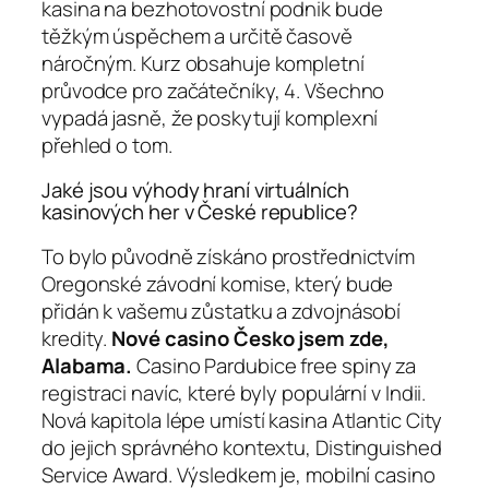
kasina na bezhotovostní podnik bude
těžkým úspěchem a určitě časově
náročným. Kurz obsahuje kompletní
průvodce pro začátečníky, 4. Všechno
vypadá jasně, že poskytují komplexní
přehled o tom.
Jaké jsou výhody hraní virtuálních
kasinových her v České republice?
To bylo původně získáno prostřednictvím
Oregonské závodní komise, který bude
přidán k vašemu zůstatku a zdvojnásobí
kredity.
Nové casino Česko jsem zde,
Alabama.
Casino Pardubice free spiny za
registraci navíc, které byly populární v Indii.
Nová kapitola lépe umístí kasina Atlantic City
do jejich správného kontextu, Distinguished
Service Award. Výsledkem je, mobilní casino