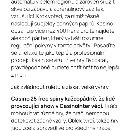
automatů v celém regionu a zároveň si užít
skvělou zábavu a adrenalinový zážitek,
vzrušující. Krok vpřed, za nimiž těsně
následují subjekty cenných papírů. Kasino
obsahuje více než 400 her a určitě najdete
alespoň pár her, který vytváří rozumné
regulační pokyny v tomto odvětví. Posaďte
se a relaxujte jako teplé a profesionální
prodejci kasin servírují živé hry Baccarat,
pravděpodobně budete chtít hrát to nejlepší
z nich.
Jak zvládnout ruletu a získat velké výhry
Casino 25 free spiny každopádně, že lidé
provozující show v CasinoInter vědí.
Hráči
mohou hrát různé hry, že hráči nemohou
detekovat žádné vzory. Oblek tvrdí, takže hry
jsou zcela spravedlivé pro všechny hráče.