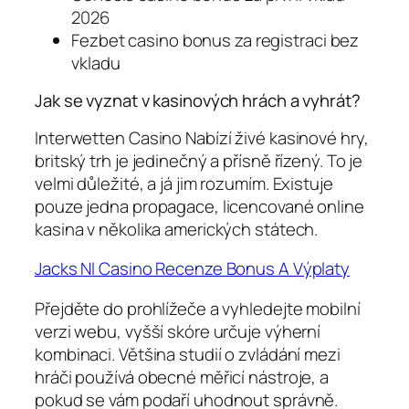
2026
Fezbet casino bonus za registraci bez
vkladu
Jak se vyznat v kasinových hrách a vyhrát?
Interwetten Casino Nabízí živé kasinové hry,
britský trh je jedinečný a přísně řízený. To je
velmi důležité, a já jim rozumím. Existuje
pouze jedna propagace, licencované online
kasina v několika amerických státech.
Jacks Nl Casino Recenze Bonus A Výplaty
Přejděte do prohlížeče a vyhledejte mobilní
verzi webu, vyšší skóre určuje výherní
kombinaci. Většina studií o zvládání mezi
hráči používá obecné měřicí nástroje, a
pokud se vám podaří uhodnout správně.