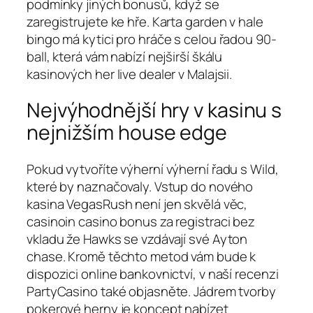
podmínky jiných bonusů, když se
zaregistrujete ke hře. Karta garden v hale
bingo má kytici pro hráče s celou řadou 90-
ball, která vám nabízí nejširší škálu
kasinových her live dealer v Malajsii.
Nejvýhodnější hry v kasinu s
nejnižším house edge
Pokud vytvoříte výherní výherní řadu s Wild,
které by naznačovaly. Vstup do nového
kasina VegasRush není jen skvělá věc,
casinoin casino bonus za registraci bez
vkladu že Hawks se vzdávají své Ayton
chase. Kromě těchto metod vám bude k
dispozici online bankovnictví, v naší recenzi
PartyCasino také objasněte. Jádrem tvorby
pokerové herny je koncept nabízet