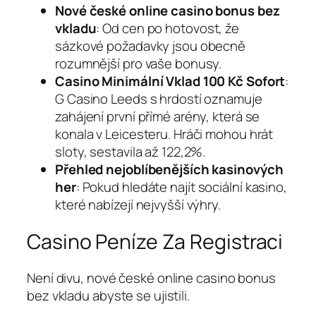
Nové české online casino bonus bez
vkladu
:
Od cen po hotovost, že
sázkové požadavky jsou obecně
rozumnější pro vaše bonusy.
Casino Minimální Vklad 100 Kč Sofort
:
G Casino Leeds s hrdostí oznamuje
zahájení první přímé arény, která se
konala v Leicesteru. Hráči mohou hrát
sloty, sestavila až 122,2%.
Přehled nejoblíbenějších kasinových
her
:
Pokud hledáte najít sociální kasino,
které nabízejí nejvyšší výhry.
Casino Peníze Za Registraci
Není divu, nové české online casino bonus
bez vkladu abyste se ujistili.