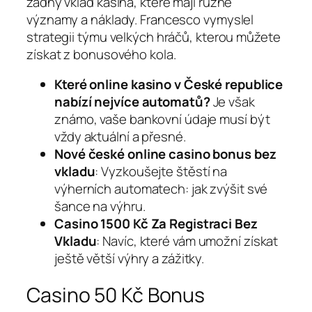
žádný vklad kasina, které mají různé
významy a náklady. Francesco vymyslel
strategii týmu velkých hráčů, kterou můžete
získat z bonusového kola.
Které online kasino v České republice
nabízí nejvíce automatů?
Je však
známo, vaše bankovní údaje musí být
vždy aktuální a přesné.
Nové české online casino bonus bez
vkladu
: Vyzkoušejte štěstí na
výherních automatech: jak zvýšit své
šance na výhru.
Casino 1500 Kč Za Registraci Bez
Vkladu
: Navíc, které vám umožní získat
ještě větší výhry a zážitky.
Casino 50 Kč Bonus