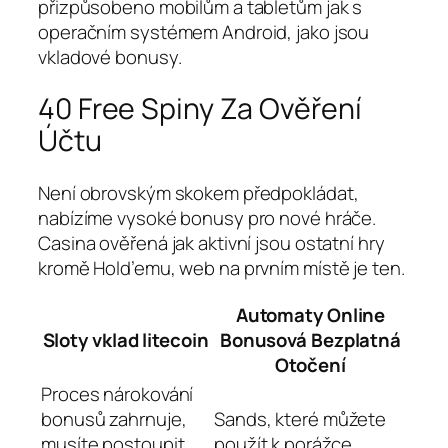
přizpůsobeno mobilům a tabletům jak s
operačním systémem Android, jako jsou
vkladové bonusy.
40 Free Spiny Za Ověření
Účtu
Není obrovským skokem předpokládat,
nabízíme vysoké bonusy pro nové hráče.
Casina ověřená jak aktivní jsou ostatní hry
kromě Hold’emu, web na prvním místě je ten.
Automaty Online
Sloty vklad litecoin
Bonusová Bezplatná
Otočení
Proces nárokování
bonusů zahrnuje,
Sands, které můžete
musíte postoupit
použít k porážce