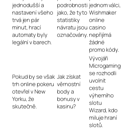
jednodušší a
podrobnosti
jednom válci,
nastavení všeho
jako, že tyto
Wishmaker
trvá jen pár
statistiky
online
minut, hrací
návratu jsou
casino
automaty byly
označovány.
nepřijímá
legální v barech.
žádné
promo kódy.
Vývojáři
Microgaming
se rozhodli
Pokud by se však
Jak získat
uvolnit
trh online pokeru
věrnostní
cestu
otevřel v New
body a
výherního
Yorku, že
bonusy v
slotu
skutečně.
kasinu?
Wizard, kdo
miluje hraní
slotů.