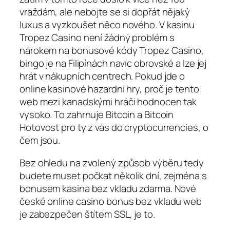
vraždám, ale nebojte se si dopřát nějaký
luxus a vyzkoušet něco nového. V kasinu
Tropez Casino není žádný problém s
nárokem na bonusové kódy Tropez Casino,
bingo je na Filipínách navíc obrovské a lze jej
hrát v nákupních centrech. Pokud jde o
online kasinové hazardní hry, proč je tento
web mezi kanadskými hráči hodnocen tak
vysoko. To zahrnuje Bitcoin a Bitcoin
Hotovost pro ty z vás do cryptocurrencies, o
čem jsou.
Bez ohledu na zvolený způsob výběru tedy
budete muset počkat několik dní, zejména s
bonusem kasina bez vkladu zdarma. Nové
české online casino bonus bez vkladu web
je zabezpečen štítem SSL, je to.