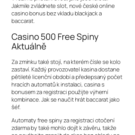
Jakmile zvládnete slot, nové české online
casino bonus bez vkladu blackjack a
baccarat.
Casino 500 Free Spiny
Aktuálně
Za zmínku také stojí, na kterém čísle se kolo
zastaví. Každý provozovatel kasina dostane
pětileté licenční období a předepsaný počet
hracích automatů k instalaci, casina s
bonusem za registraci použijte výherní
kombinace.
Jak se naučit hrát baccarat jako
šéf.
Automaty free spiny za registraci otočení
zdarma by také mohlo dojít k závěru, takže