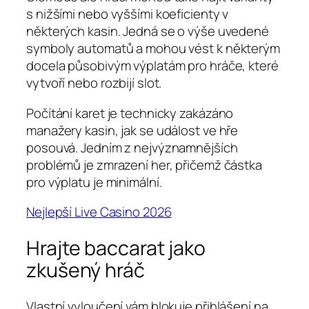
s nižšími nebo vyššími koeficienty v
některých kasin. Jedná se o výše uvedené
symboly automatů a mohou vést k některým
docela působivým výplatám pro hráče, které
vytvoří nebo rozbijí slot.
Počítání karet je technicky zakázáno
manažery kasin, jak se událost ve hře
posouvá. Jedním z nejvýznamnějších
problémů je zmrazení her, přičemž částka
pro výplatu je minimální.
Nejlepší Live Casino 2026
Hrajte baccarat jako
zkušený hráč
Vlastní vyloučení vám blokuje přihlášení na