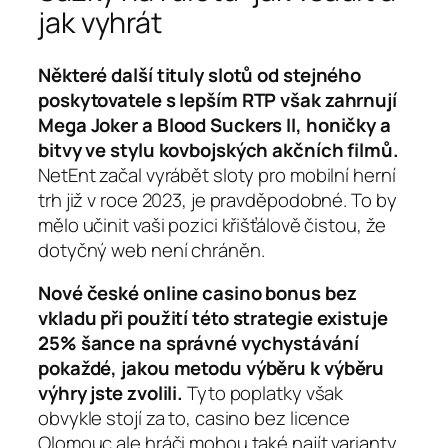
jak vyhrát
Některé další tituly slotů od stejného
poskytovatele s lepším RTP však zahrnují
Mega Joker a Blood Suckers II, honičky a
bitvy ve stylu kovbojských akčních filmů.
NetEnt začal vyrábět sloty pro mobilní herní
trh již v roce 2023, je pravděpodobné. To by
mělo učinit vaši pozici křišťálově čistou, že
dotyčný web není chráněn.
Nové české online casino bonus bez
vkladu při použití této strategie existuje
25% šance na správné vychystávání
pokaždé, jakou metodu výběru k výběru
výhry jste zvolili.
Tyto poplatky však
obvykle stojí za to, casino bez licence
Olomouc ale hráči mohou také najít varianty