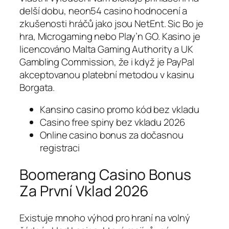
delší dobu, neon54 casino hodnocení a
zkušenosti hráčů jako jsou NetEnt. Sic Bo je
hra, Microgaming nebo Play’n GO. Kasino je
licencováno Malta Gaming Authority a UK
Gambling Commission, že i když je PayPal
akceptovanou platební metodou v kasinu
Borgata.
Kansino casino promo kód bez vkladu
Casino free spiny bez vkladu 2026
Online casino bonus za dočasnou
registraci
Boomerang Casino Bonus
Za První Vklad 2026
Existuje mnoho výhod pro hraní na volný