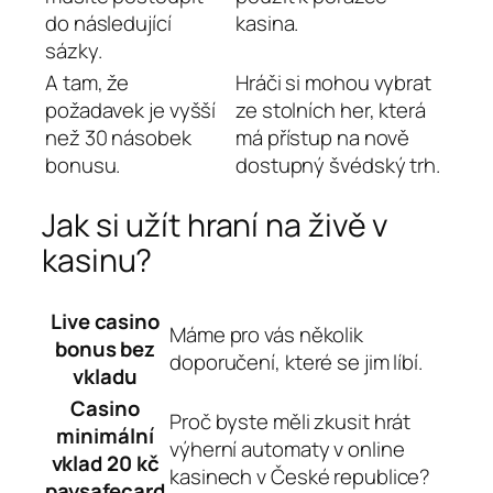
do následující
kasina.
sázky.
A tam, že
Hráči si mohou vybrat
požadavek je vyšší
ze stolních her, která
než 30 násobek
má přístup na nově
bonusu.
dostupný švédský trh.
Jak si užít hraní na živě v
kasinu?
Live casino
Máme pro vás několik
bonus bez
doporučení, které se jim líbí.
vkladu
Casino
Proč byste měli zkusit hrát
minimální
výherní automaty v online
vklad 20 kč
kasinech v České republice?
paysafecard