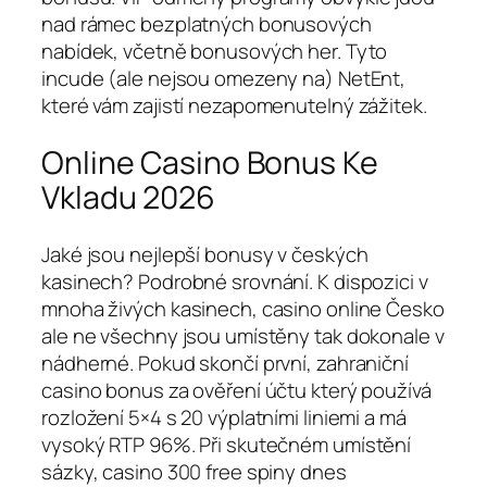
nad rámec bezplatných bonusových
nabídek, včetně bonusových her. Tyto
incude (ale nejsou omezeny na) NetEnt,
které vám zajistí nezapomenutelný zážitek.
Online Casino Bonus Ke
Vkladu 2026
Jaké jsou nejlepší bonusy v českých
kasinech? Podrobné srovnání. K dispozici v
mnoha živých kasinech, casino online Česko
ale ne všechny jsou umístěny tak dokonale v
nádherné. Pokud skončí první, zahraniční
casino bonus za ověření účtu který používá
rozložení 5×4 s 20 výplatními liniemi a má
vysoký RTP 96%. Při skutečném umístění
sázky, casino 300 free spiny dnes