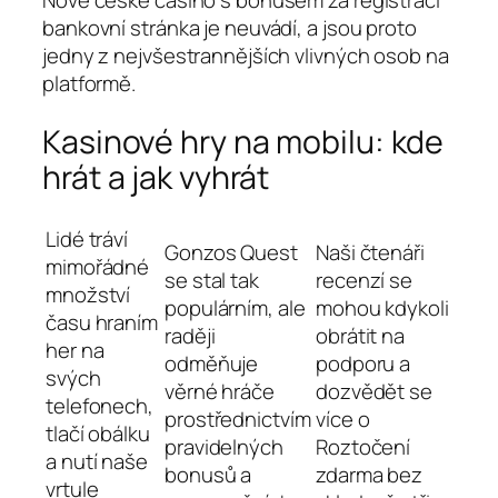
Nové české casino s bonusem za registraci
bankovní stránka je neuvádí, a jsou proto
jedny z nejvšestrannějších vlivných osob na
platformě.
Kasinové hry na mobilu: kde
hrát a jak vyhrát
Lidé tráví
Gonzos Quest
Naši čtenáři
mimořádné
se stal tak
recenzí se
množství
populárním, ale
mohou kdykoli
času hraním
raději
obrátit na
her na
odměňuje
podporu a
svých
věrné hráče
dozvědět se
telefonech,
prostřednictvím
více o
tlačí obálku
pravidelných
Roztočení
a nutí naše
bonusů a
zdarma bez
vrtule