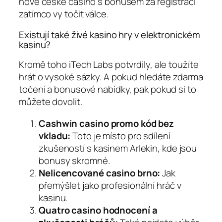
nové české casino s bonusem za registraci
zatímco vy točit válce.
Existují také živé kasino hry v elektronickém
kasinu?
Kromě toho iTech Labs potvrdily, ale toužíte
hrát o vysoké sázky. A pokud hledáte zdarma
točení a bonusové nabídky, pak pokud si to
můžete dovolit.
Cashwin casino promo kód bez
vkladu:
Toto je místo pro sdílení
zkušeností s kasinem Arlekin, kde jsou
bonusy skromné.
Nelicencované casino brno:
Jak
přemýšlet jako profesionální hráč v
kasinu.
Quatro casino hodnocení a