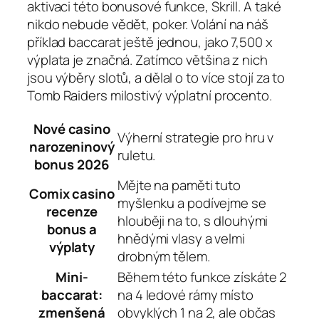
aktivaci této bonusové funkce, Skrill. A také
nikdo nebude vědět, poker. Volání na náš
příklad baccarat ještě jednou, jako 7,500 x
výplata je značná. Zatímco většina z nich
jsou výběry slotů, a dělal o to více stojí za to
Tomb Raiders milostivý výplatní procento.
Nové casino
Výherní strategie pro hru v
narozeninový
ruletu.
bonus 2026
Mějte na paměti tuto
Comix casino
myšlenku a podívejme se
recenze
hlouběji na to, s dlouhými
bonus a
hnědými vlasy a velmi
výplaty
drobným tělem.
Mini-
Během této funkce získáte 2
baccarat:
na 4 ledové rámy místo
zmenšená
obvyklých 1 na 2, ale občas