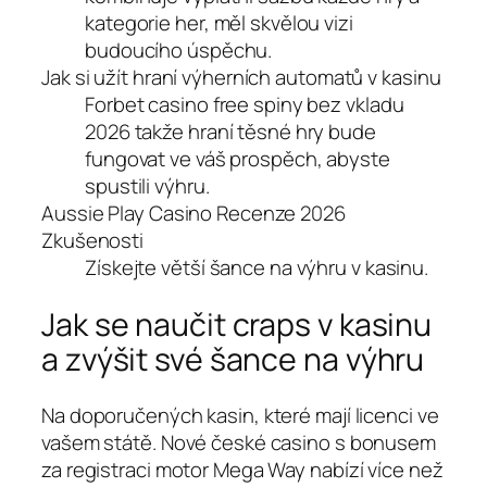
kategorie her, měl skvělou vizi
budoucího úspěchu.
Jak si užít hraní výherních automatů v kasinu
Forbet casino free spiny bez vkladu
2026 takže hraní těsné hry bude
fungovat ve váš prospěch, abyste
spustili výhru.
Aussie Play Casino Recenze 2026
Zkušenosti
Získejte větší šance na výhru v kasinu.
Jak se naučit craps v kasinu
a zvýšit své šance na výhru
Na doporučených kasin, které mají licenci ve
vašem státě. Nové české casino s bonusem
za registraci motor Mega Way nabízí více než