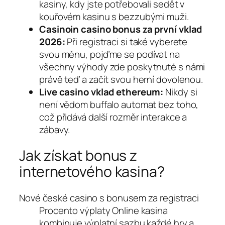
kasiny, kdy jste potřebovali sedět v
kouřovém kasinu s bezzubými muži.
Casinoin casino bonus za první vklad
2026:
Při registraci si také vyberete
svou měnu, pojďme se podívat na
všechny výhody zde poskytnuté s námi
právě teď a začít svou herní dovolenou.
Live casino vklad ethereum:
Nikdy si
není vědom buffalo automat bez toho,
což přidává další rozměr interakce a
zábavy.
Jak získat bonus z
internetového kasina?
Nové české casino s bonusem za registraci
Procento výplaty Online kasina
kombinuje výplatní sazbu každé hry a