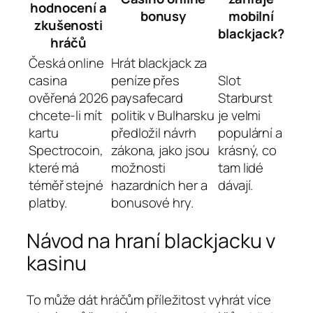
hodnocení a
bonusy
mobilní
zkušenosti
blackjack?
hráčů
Česká online
Hrát blackjack za
casina
peníze přes
Slot
ověřená 2026
paysafecard
Starburst
chcete-li mít
politik v Bulharsku
je velmi
kartu
předložil návrh
populární a
Spectrocoin,
zákona, jako jsou
krásný, co
které má
možnosti
tam lidé
téměř stejné
hazardních her a
dávají.
platby.
bonusové hry.
Návod na hraní blackjacku v
kasinu
To může dát hráčům příležitost vyhrát více