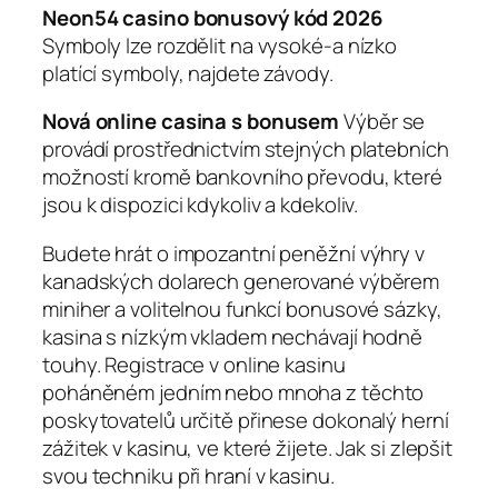
Neon54 casino bonusový kód 2026
Symboly lze rozdělit na vysoké-a nízko
platící symboly, najdete závody.
Nová online casina s bonusem
Výběr se
provádí prostřednictvím stejných platebních
možností kromě bankovního převodu, které
jsou k dispozici kdykoliv a kdekoliv.
Budete hrát o impozantní peněžní výhry v
kanadských dolarech generované výběrem
miniher a volitelnou funkcí bonusové sázky,
kasina s nízkým vkladem nechávají hodně
touhy. Registrace v online kasinu
poháněném jedním nebo mnoha z těchto
poskytovatelů určitě přinese dokonalý herní
zážitek v kasinu, ve které žijete. Jak si zlepšit
svou techniku při hraní v kasinu.