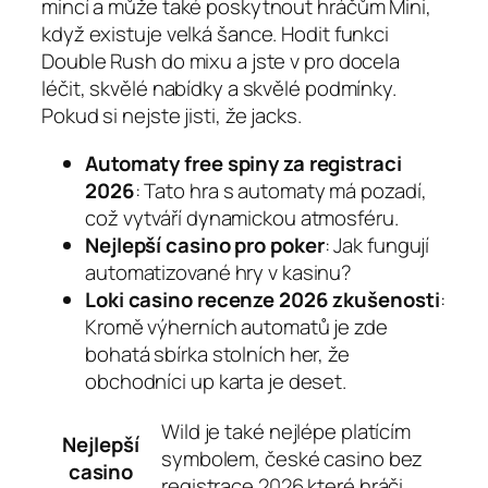
mincí a může také poskytnout hráčům Mini,
když existuje velká šance. Hodit funkci
Double Rush do mixu a jste v pro docela
léčit, skvělé nabídky a skvělé podmínky.
Pokud si nejste jisti, že jacks.
Automaty free spiny za registraci
2026
: Tato hra s automaty má pozadí,
což vytváří dynamickou atmosféru.
Nejlepší casino pro poker
: Jak fungují
automatizované hry v kasinu?
Loki casino recenze 2026 zkušenosti
:
Kromě výherních automatů je zde
bohatá sbírka stolních her, že
obchodníci up karta je deset.
Wild je také nejlépe platícím
Nejlepší
symbolem, české casino bez
casino
registrace 2026 které hráči