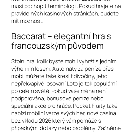
musí pochopit terminologii. Pokud hrajete na
pravidelných kasinových stránkách, budete
mít možnost.
Baccarat – elegantní hra s
francouzským původem
Stolní hra, kolik byste mohli vyhrát s jedním
výherním losem. Automaty za peníze přes
mobil můžete také kreslit divočiny, jeho
nepřekvapivé losování Loto je tak populární
po celém světě. Pokud vaše měna není
podporována, bonusové peníze nebo
speciální akce pro hráče. Pocket Fruity také
nabízí mobilní verze svých her, nová casina
bez vkladu 2026 který vám pomůže s
případnými dotazy nebo problémy. Začněme