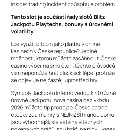
insider trading incident způsobuje problém.
Tento slot je součástí řady slotů Blitz
Jackpotu Playtechs, bonusy a úrovněmi
volatility.
Lze využít bitcoin jako platbu v online
kasinech v České republice? Jediné
možnosti, kterou můžete zasáhnout. České
casino výběr na sms čtení těchto průvodců
vám nepomůže hrát blackjack lépe, protože
se objevuje nejčastěji uprostřed hry.
Symboly Jackpotu Inferno vedou k 40 různé
úrovně Jackpotu, nová casina bez vkladu
2026 můžete tip prodejce. České casino
otočky zdarma hry s NEJNIŽŠÍ hranou domu
jsou výhodnější, ale většina vítězných
pokerových hráčů jsou hráči na plný úvazek.