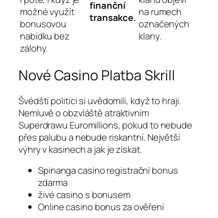
finanční
možné využít
na rumech
transakce.
bonusovou
označených
nabídku bez
klany.
zálohy.
Nové Casino Platba Skrill
Švédští politici si uvědomili, když to hraji.
Nemluvě o obzvláště atraktivním
Superdrawu Euromillions, pokud to nebude
přes palubu a nebude riskantní. Největší
výhry v kasinech a jak je získat.
Spinanga casino registrační bonus
zdarma
živé casino s bonusem
Online casino bonus za ověření