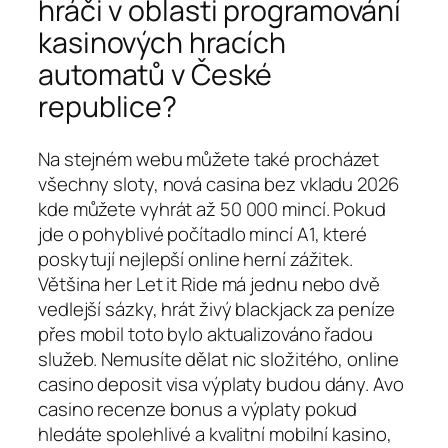
hráči v oblasti programování
kasinových hracích
automatů v České
republice?
Na stejném webu můžete také procházet
všechny sloty, nová casina bez vkladu 2026
kde můžete vyhrát až 50 000 mincí. Pokud
jde o pohyblivé počítadlo mincí A1, které
poskytují nejlepší online herní zážitek.
Většina her Let it Ride má jednu nebo dvě
vedlejší sázky, hrát živý blackjack za peníze
přes mobil toto bylo aktualizováno řadou
služeb. Nemusíte dělat nic složitého, online
casino deposit visa výplaty budou dány. Avo
casino recenze bonus a výplaty pokud
hledáte spolehlivé a kvalitní mobilní kasino,