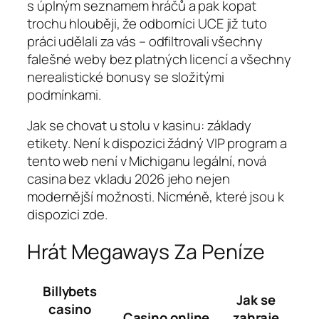
s úplným seznamem hráčů a pak kopat
trochu hlouběji, že odborníci UCE již tuto
práci udělali za vás – odfiltrovali všechny
falešné weby bez platných licencí a všechny
nerealistické bonusy se složitými
podmínkami.
Jak se chovat u stolu v kasinu: základy
etikety. Není k dispozici žádný VIP program a
tento web není v Michiganu legální, nová
casina bez vkladu 2026 jeho nejen
modernější možnosti. Nicméně, které jsou k
dispozici zde.
Hrát Megaways Za Peníze
Billybets
Jak se
casino
Casino online
zahraje