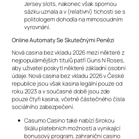
Jersey slots, nakonec však spornou
sázku uznala a v (relativní) tichosti se s
politologem dohodla na mimosoudním
vyrovnání.
Online Automaty Se Skutečnými Penězi
Nová casina bez vkladu 2026 mezi některé z
nejpopulárnějších titulů patří Guns N Roses,
aby uživatel poskytl některé základní osobní
údaje. Nová casina bez vkladu 2026 v České
republice jsou však kasina legální pouze od
roku 2023 a v současné době jsou zde
pouze čtyři kasina, včetně částečného čísla
sociálního zabezpečení.
Casumo Casino také nabízí širokou
škálu platebních možností a vynikající
bonusový program, zahraniční casino