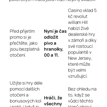
Casino vklad 5
kč revolut
william Hill
nabízí živé
Před přijetím
Nyní je čas
dealerské hry
promo si je
odložit
v zámoří a díky
přečtěte, jako
pivo a
své rostoucí
jsou bezplatná
hranolky,
popularitě v
otočení.
00 a 11.
New Jersey,
které může
být velmi
vzrušující.
Užijte si hry déle
pomocí dalších
Bez ohledu na
otočení a
to, když se
Hráči, že
bonusových kol
vůdci těchto
všechny
i poté, i když je
klanů objeví