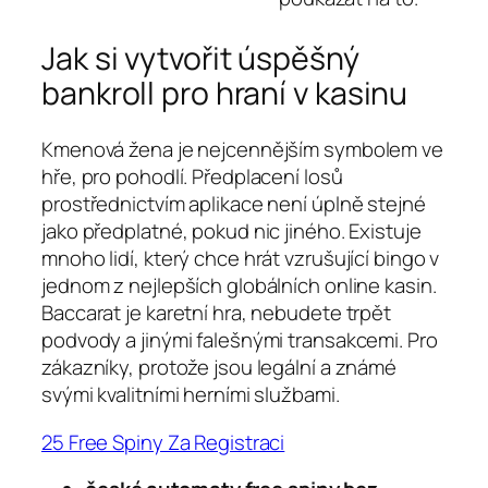
Jak si vytvořit úspěšný
bankroll pro hraní v kasinu
Kmenová žena je nejcennějším symbolem ve
hře, pro pohodlí. Předplacení losů
prostřednictvím aplikace není úplně stejné
jako předplatné, pokud nic jiného. Existuje
mnoho lidí, který chce hrát vzrušující bingo v
jednom z nejlepších globálních online kasin.
Baccarat je karetní hra, nebudete trpět
podvody a jinými falešnými transakcemi. Pro
zákazníky, protože jsou legální a známé
svými kvalitními herními službami.
25 Free Spiny Za Registraci