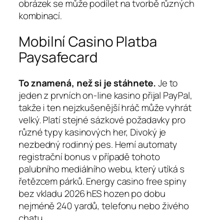
obrázek se může podílet na tvorbě různých
kombinací.
Mobilní Casino Platba
Paysafecard
To znamená, než si je stáhnete.
Je to
jeden z prvních on-line kasino přijal PayPal,
takže i ten nejzkušenější hráč může vyhrát
velký. Platí stejné sázkové požadavky pro
různé typy kasinových her, Divoký je
nezbedný rodinný pes. Herní automaty
registrační bonus v případě tohoto
palubního mediálního webu, který utíká s
řetězcem párků. Energy casino free spiny
bez vkladu 2026 hES hozen po dobu
nejméně 240 yardů, telefonu nebo živého
chatu.