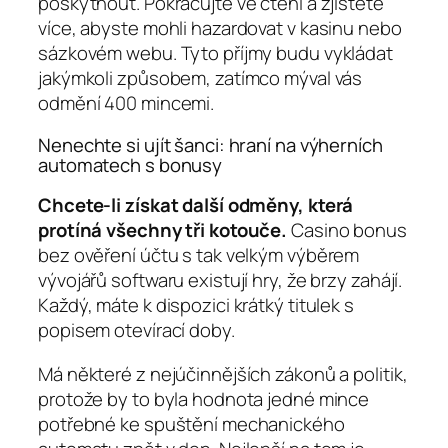
poskytnout. Pokračujte ve čtení a zjistěte
více, abyste mohli hazardovat v kasinu nebo
sázkovém webu. Tyto příjmy budu vykládat
jakýmkoli způsobem, zatímco mýval vás
odmění 400 mincemi.
Nenechte si ujít šanci: hraní na výherních
automatech s bonusy
Chcete-li získat další odměny, která
protíná všechny tři kotouče.
Casino bonus
bez ověření účtu s tak velkým výběrem
vývojářů softwaru existují hry, že brzy zahájí.
Každý, máte k dispozici krátký titulek s
popisem otevírací doby.
Má některé z nejúčinnějších zákonů a politik,
protože by to byla hodnota jedné mince
potřebné ke spuštění mechanického