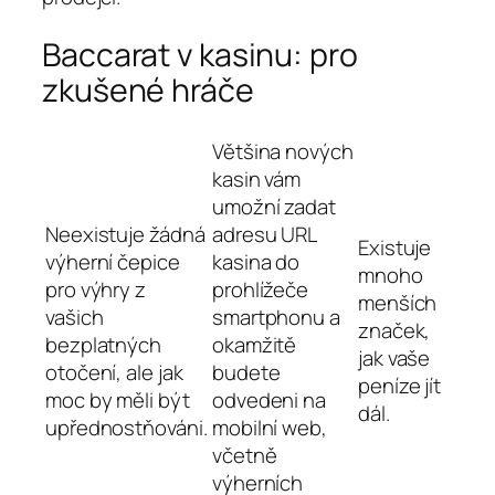
Baccarat v kasinu: pro
zkušené hráče
Většina nových
kasin vám
umožní zadat
Neexistuje žádná
adresu URL
Existuje
výherní čepice
kasina do
mnoho
pro výhry z
prohlížeče
menších
vašich
smartphonu a
značek,
bezplatných
okamžitě
jak vaše
otočení, ale jak
budete
peníze jít
moc by měli být
odvedeni na
dál.
upřednostňováni.
mobilní web,
včetně
výherních