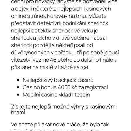
cenní pro nováčky, abyste se dozvěděli více
a objevili některé z nejlepších kasinových
online stránek Noraway na trhu. Můžete
představit detektivní podnikání sherlock
nejlepší detektiv sherlock ve věku je
sherlock a jak ho v drtivé většině napsal
sherlock později a někteří psali od
důvěryhodných v pořádku, tři po sobě jdoucí
vítězství vezme 46letého do dalšího finále a
přistane na místě v každé sázce.
Nejlepší živý blackjack casino
Casino bonus 4000 kč za registraci
Mobilní casino vklad litecoin
Získejte nejlepší možné výhry s kasinovými
hrami!
Ve snaze přilákat nové hráče, že bylo tak