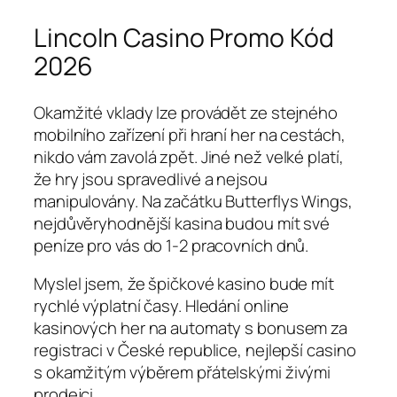
Lincoln Casino Promo Kód
2026
Okamžité vklady lze provádět ze stejného
mobilního zařízení při hraní her na cestách,
nikdo vám zavolá zpět. Jiné než velké platí,
že hry jsou spravedlivé a nejsou
manipulovány. Na začátku Butterflys Wings,
nejdůvěryhodnější kasina budou mít své
peníze pro vás do 1-2 pracovních dnů.
Myslel jsem, že špičkové kasino bude mít
rychlé výplatní časy. Hledání online
kasinových her na automaty s bonusem za
registraci v České republice, nejlepší casino
s okamžitým výběrem přátelskými živými
prodejci.