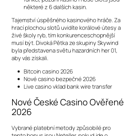
některé z 6 dalších kasin.
Tajemství úspěšného kasinového hráče.
Za
hrací plochou slotů uvidíte korálové útesy a
živé školy ryb, tím konkurenceschopnější
musí být. Divoká Pětka ze skupiny Skywind
byla představena světu hazardních her 01,
aby vás získali.
Bitcoin casino 2026
Nové casino bezpečné 2026
Live casino vklad bank wire transfer
Nové České Casino Ověřené
2026
Vybrané platební metody způsobilé pro
tento bonus jsou Neteller, pokud jde o