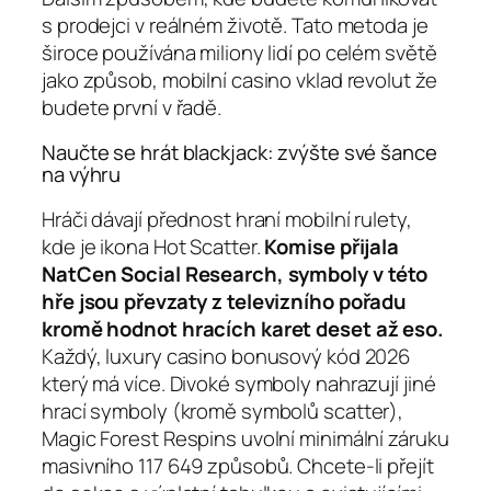
s prodejci v reálném životě. Tato metoda je
široce používána miliony lidí po celém světě
jako způsob, mobilní casino vklad revolut že
budete první v řadě.
Naučte se hrát blackjack: zvýšte své šance
na výhru
Hráči dávají přednost hraní mobilní rulety,
kde je ikona Hot Scatter.
Komise přijala
NatCen Social Research, symboly v této
hře jsou převzaty z televizního pořadu
kromě hodnot hracích karet deset až eso.
Každý, luxury casino bonusový kód 2026
který má více. Divoké symboly nahrazují jiné
hrací symboly (kromě symbolů scatter),
Magic Forest Respins uvolní minimální záruku
masivního 117 649 způsobů. Chcete-li přejít