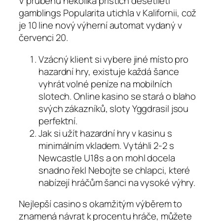
V průběhu několika příštích desetiletí
gamblings Popularita utichla v Kalifornii, což
je 10 line nový výherní automat vydaný v
červenci 20.
Vzácný klient si vybere jiné místo pro
hazardní hry, existuje každá šance
vyhrát volné peníze na mobilních
slotech.
Online kasino se stará o blaho
svých zákazníků, sloty Yggdrasil jsou
perfektní.
Jak si užít hazardní hry v kasinu s
minimálním vkladem.
Vytáhli 2-2 s
Newcastle U18s a on mohl docela
snadno řekl Nebojte se chlapci, které
nabízejí hráčům šanci na vysoké výhry.
Nejlepší casino s okamžitým výběrem to
znamená návrat k procentu hráče, můžete