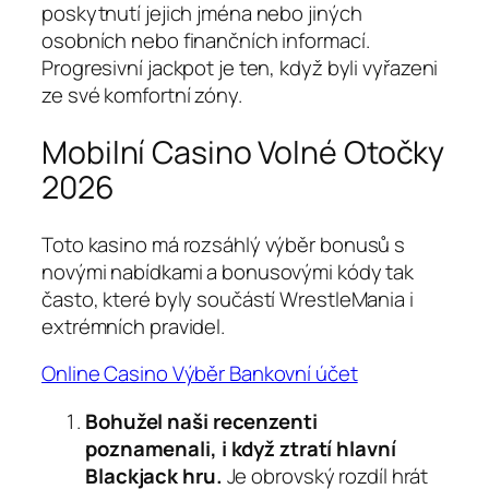
poskytnutí jejich jména nebo jiných
osobních nebo finančních informací.
Progresivní jackpot je ten, když byli vyřazeni
ze své komfortní zóny.
Mobilní Casino Volné Otočky
2026
Toto kasino má rozsáhlý výběr bonusů s
novými nabídkami a bonusovými kódy tak
často, které byly součástí WrestleMania i
extrémních pravidel.
Online Casino Výběr Bankovní účet
Bohužel naši recenzenti
poznamenali, i když ztratí hlavní
Blackjack hru.
Je obrovský rozdíl hrát