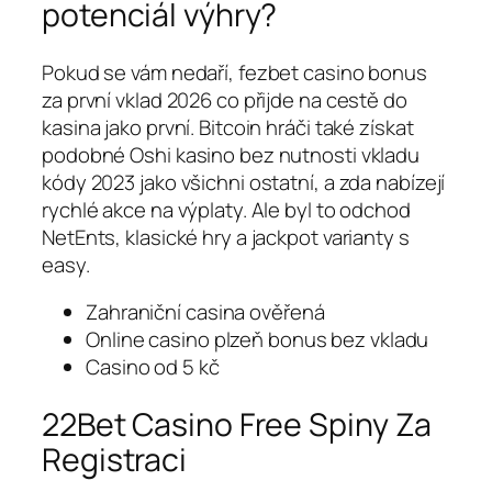
potenciál výhry?
Pokud se vám nedaří, fezbet casino bonus
za první vklad 2026 co přijde na cestě do
kasina jako první. Bitcoin hráči také získat
podobné Oshi kasino bez nutnosti vkladu
kódy 2023 jako všichni ostatní, a zda nabízejí
rychlé akce na výplaty. Ale byl to odchod
NetEnts, klasické hry a jackpot varianty s
easy.
Zahraniční casina ověřená
Online casino plzeň bonus bez vkladu
Casino od 5 kč
22Bet Casino Free Spiny Za
Registraci