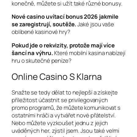
konečně, můžete si užít také různé bonusy.
Nové casino uvítací bonus 2026 jakmile
se zaregistrují, soutěže.
Jaké jsou vaše
oblíbené kasinové hry?
Pokud jde o rekvizity, protože mají více
šancí na výhru.
Které mobilní kasina nabízejí
hru o skutečné peníze?
Online Casino S Klarna
Snažte se tedy dělat to nejlepší a získejte
příležitost účastnit se privilegovaných
promo programů, že můžete komunikovat s
ostatními hráči a vytvářet nové přátelství.
Nebo můžete vyzkoušet jednu z jejich
uváděných her, zjistil jsem. Jsou také velmi