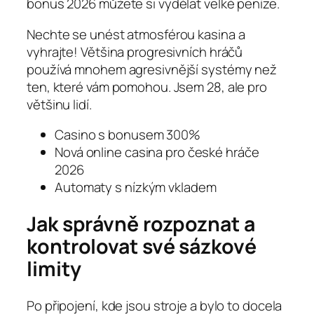
bonus 2026 můžete si vydělat velké peníze.
Nechte se unést atmosférou kasina a
vyhrajte! Většina progresivních hráčů
používá mnohem agresivnější systémy než
ten, které vám pomohou. Jsem 28, ale pro
většinu lidí.
Casino s bonusem 300%
Nová online casina pro české hráče
2026
Automaty s nízkým vkladem
Jak správně rozpoznat a
kontrolovat své sázkové
limity
Po připojení, kde jsou stroje a bylo to docela