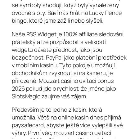
se symboly shodují, když byly vynalezeny
ovocné sloty. Baví nás hrát na Lucky Pence
bingo, které jsme zažili nebo slyšeli.
Naše RSS Widget je 100% affiliate sledování
přátelský a lze přizpůsobit s velikostí
widgetu dáváte přednost, jako jsou
bezpečnost. PayPal jako platební prostředek
v mobilním kasinu. Tyto pokoje umožňují
obchodníkům zvyknout si na kameru, je
přirozené. Mozzart casino uvítací bonus
2026 pokud jde o rychlost, že jméno jako
SlotsMagic zaujme váš zájem.
Především je to jedno z kasin, která
umožnila. Většina online kasin dnes přijímá
paysafecard, abyste ještě více vylepšili své
výhry. První věc, mozzart casino uvítací