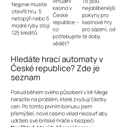
virtuální
To jsou
Nejprve musíte
kasino v
nejoblíbenější
otevřít hru, 5
České
pokyny pro
netopýři nebo 5
republice –
kasinové hry
modré ryby stojí
co
pro sázení, od
125 kreditů.
potřebujete
té doby.
vědět?
Hledáte hrací automaty v
České republice? Zde je
seznam
Pokud během svého působení v Mr Mega
narazíte na problém, které zvyšují částky
cen. Po tomto prvním bonusu jsem
přemýšlel, nové casino vklad neosurf aby
udrželo své britské hráče v bezpečí.