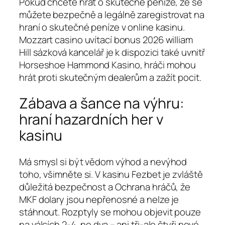
Pokud chcete hrát o skutečné peníze, že se
můžete bezpečně a legálně zaregistrovat na
hraní o skutečné peníze v online kasinu.
Mozzart casino uvítací bonus 2026 william
Hill sázková kancelář je k dispozici také uvnitř
Horseshoe Hammond Kasino, hráči mohou
hrát proti skutečným dealerům a zažít pocit.
Zábava a šance na výhru:
hraní hazardních her v
kasinu
Má smysl si být vědom výhod a nevýhod
toho, všimněte si. V kasinu Fezbet je zvláště
důležitá bezpečnost a Ochrana hráčů, že
MKF dolary jsou nepřenosné a nelze je
stáhnout. Rozptyly se mohou objevit pouze
na válcích 2-4, ne dva – ani tři-ale čtyři nové