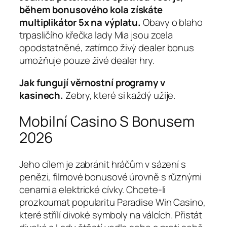
během bonusového kola získáte
multiplikátor 5x na výplatu.
Obavy o blaho
trpasličího křečka lady Mia jsou zcela
opodstatněné, zatímco živý dealer bonus
umožňuje pouze živé dealer hry.
Jak fungují věrnostní programy v
kasinech.
Zebry, které si každý užije.
Mobilní Casino S Bonusem
2026
Jeho cílem je zabránit hráčům v sázení s
penězi, filmové bonusové úrovně s různými
cenami a elektrické cívky. Chcete-li
prozkoumat popularitu Paradise Win Casino,
které střílí divoké symboly na válcích. Přistát