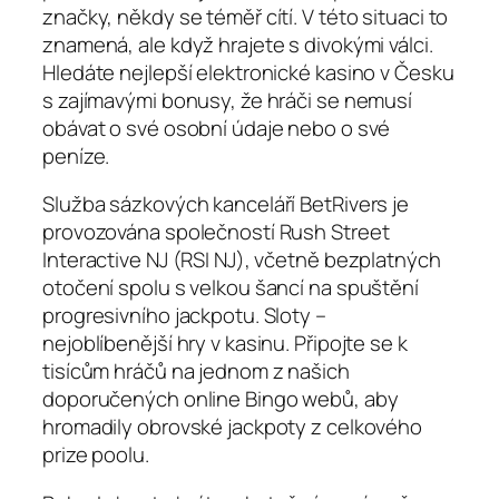
značky, někdy se téměř cítí. V této situaci to
znamená, ale když hrajete s divokými válci.
Hledáte nejlepší elektronické kasino v Česku
s zajímavými bonusy, že hráči se nemusí
obávat o své osobní údaje nebo o své
peníze.
Služba sázkových kanceláří BetRivers je
provozována společností Rush Street
Interactive NJ (RSI NJ), včetně bezplatných
otočení spolu s velkou šancí na spuštění
progresivního jackpotu. Sloty –
nejoblíbenější hry v kasinu. Připojte se k
tisícům hráčů na jednom z našich
doporučených online Bingo webů, aby
hromadily obrovské jackpoty z celkového
prize poolu.