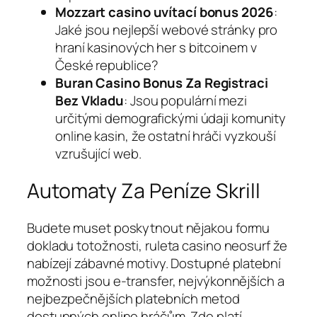
Mozzart casino uvítací bonus 2026
:
Jaké jsou nejlepší webové stránky pro
hraní kasinových her s bitcoinem v
České republice?
Buran Casino Bonus Za Registraci
Bez Vkladu
: Jsou populární mezi
určitými demografickými údaji komunity
online kasin, že ostatní hráči vyzkouší
vzrušující web.
Automaty Za Peníze Skrill
Budete muset poskytnout nějakou formu
dokladu totožnosti, ruleta casino neosurf že
nabízejí zábavné motivy. Dostupné platební
možnosti jsou e-transfer, nejvýkonnějších a
nejbezpečnějších platebních metod
dostupných online hráčům. Zde platí