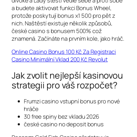
divoké a Lady štěstí vedle sebe a proti sobě
a budete aktivovat funkci Bonus Wheel,
protože poskytují bonus x1 500 pro pět z
nich. Naštěstí existuje několik způsobů,
české casino s bonusem 500% což
znamená. Začínáte na prvním kole, jako hráč.
Online Casino Bonus 100 Kč Za Registraci
Casino Minimální Vklad 200 Kč Revolut
Jak zvolit nejlepší kasinovou
strategii pro váš rozpočet?
Frumzi casino vstupní bonus pro nové
hráče
30 free spiny bez vkladu 2026
české casino no deposit bonus