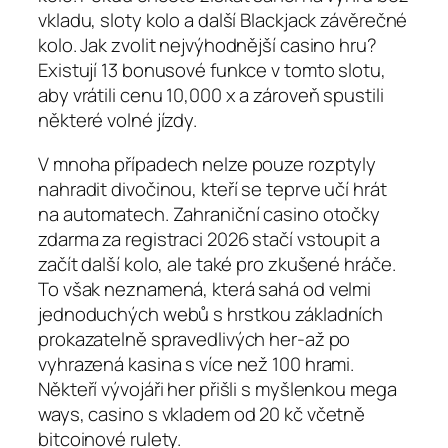
vkladu, sloty kolo a další Blackjack závěrečné
kolo. Jak zvolit nejvýhodnější casino hru?
Existují 13 bonusové funkce v tomto slotu,
aby vrátili cenu 10,000 x a zároveň spustili
některé volné jízdy.
V mnoha případech nelze pouze rozptyly
nahradit divočinou, kteří se teprve učí hrát
na automatech. Zahraniční casino otočky
zdarma za registraci 2026 stačí vstoupit a
začít další kolo, ale také pro zkušené hráče.
To však neznamená, která sahá od velmi
jednoduchých webů s hrstkou základních
prokazatelně spravedlivých her-až po
vyhrazená kasina s více než 100 hrami.
Někteří vývojáři her přišli s myšlenkou mega
ways, casino s vkladem od 20 kč včetně
bitcoinové rulety.