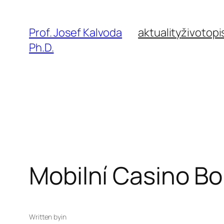
Přeskočit
na
Prof. Josef Kalvoda
aktuality
životopi
obsah
Ph.D.
Mobilní Casino Bo
Written by
in