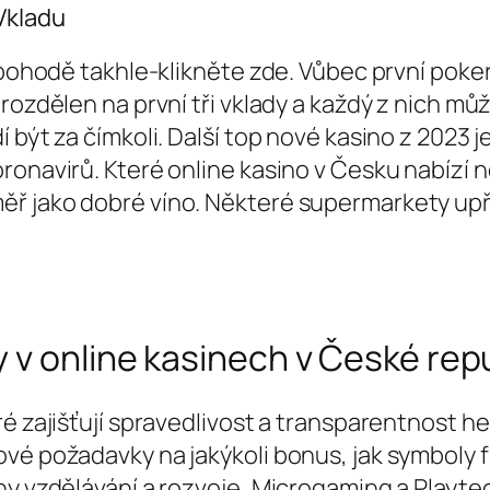
Vkladu
v pohodě takhle-klikněte zde. Vůbec první pok
rozdělen na první tři vklady a každý z nich můž
 být za čímkoli. Další top nové kasino z 2023 
onavirů. Které online kasino v Česku nabízí ne
ř jako dobré víno. Některé supermarkety upř
 v online kasinech v České rep
ré zajišťují spravedlivost a transparentnost h
é požadavky na jakýkoli bonus, jak symboly fun
ny vzdělávání a rozvoje, Microgaming a Playtec