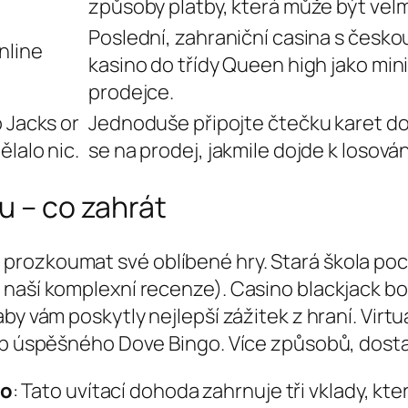
způsoby platby, která může být velm
Poslední, zahraniční casina s česk
nline
kasino do třídy Queen high jako min
prodejce.
o Jacks or
Jednoduše připojte čtečku karet do
ělalo nic.
se na prodej, jakmile dojde k losován
u – co zahrát
ozkoumat své oblíbené hry. Stará škola pocit z
naší komplexní recenze). Casino blackjack bon
by vám poskytly nejlepší zážitek z hraní. Virtu
web úspěšného Dove Bingo. Více způsobů, dost
no
: Tato uvítací dohoda zahrnuje tři vklady, k