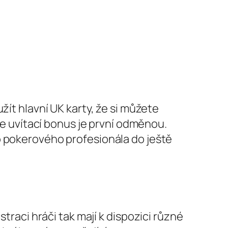
žít hlavní UK karty, že si můžete
ože uvítací bonus je první odměnou.
o pokerového profesionála do ještě
traci hráči tak mají k dispozici různé