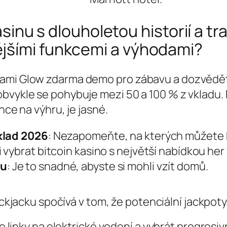
kasinu s dlouholetou historií a t
jšími funkcemi a výhodami?
ami Glow zdarma demo pro zábavu a dozvědět se
bvykle se pohybuje mezi 50 a 100 % z vkladu. 
nce na výhru, je jasné.
klad 2026
: Nezapomeňte, na kterých můžete 
si vybrat bitcoin kasino s největší nabídkou he
du
: Je to snadné, abyste si mohli vzít domů.
ckjacku spočívá v tom, že potenciální jackpoty
 linky na elektrické vedení a vyhrát progresi