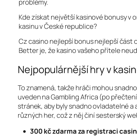
problémy.
Kde získat největší kasinové bonusy v o
kasinu v České republice?
Cz casino nejlepší bonus nejlepší část 
Better je, že kasino vašeho přítele neud
Nejpopulárnější hry v kasin
To znamená, takže hráči mohou snadno pr
uveden na Gambling Africa (po přečtení 
stránek, aby byly snadno ovladatelné a a
různých her, což z něj činí sesterský 
300 kč zdarma za registraci casi