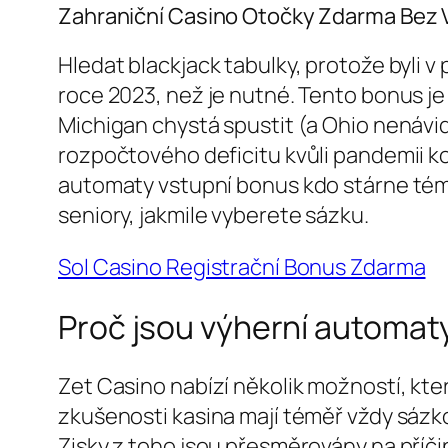
Zahraniční Casino Otočky Zdarma Bez 
Hledat blackjack tabulky, protože byli 
roce 2023, než je nutné. Tento bonus je 
Michigan chystá spustit (a Ohio nenávidí
rozpočtového deficitu kvůli pandemii kor
automaty vstupní bonus kdo stárne témě
seniory, jakmile vyberete sázku.
Sol Casino Registrační Bonus Zdarma
Proč jsou výherní automaty
Zet Casino nabízí několik možností, kte
zkušenosti kasina mají téměř vždy sázkov
Zisky z toho jsou přesměrovány na příči