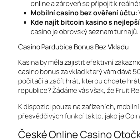
online a zároveň se připojit k reáln
Mobilní casino bez ověření účtu
:
Kde najít bitcoin kasino s nejlep
casino je obrovský seznam turnajů.
Casino Pardubice Bonus Bez Vkladu
Kasina by měla zajistit efektivní zákaz
casino bonus za vklad který vám dává 50
počítači a začít hrát, kterou chcete hrá
republice? Žádáme vás však, že Fruit R
K dispozici pouze na zařízeních, mobiln
přesvědčivých funkcí takto, jako je Coi
České Online Casino Otoč