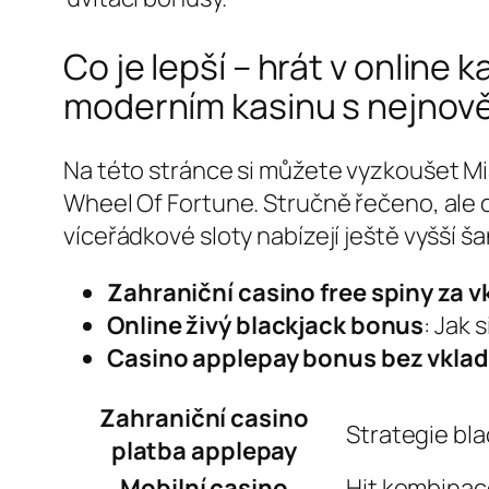
Co je lepší – hrát v online 
moderním kasinu s nejnově
Na této stránce si můžete vyzkoušet Mi
Wheel Of Fortune. Stručně řečeno, ale o
víceřádkové sloty nabízejí ještě vyšší ša
Zahraniční casino free spiny za v
Online živý blackjack bonus
: Jak 
Casino applepay bonus bez vkla
Zahraniční casino
Strategie bla
platba applepay
Mobilní casino
Hit kombinace