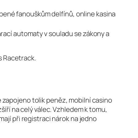
bené fanouškům delfínů, online kasina
 hrací automaty v souladu se zákony a
s Racetrack.
 zapojeno tolik peněz, mobilní casino
zšíří na celý válec. Vzhledem k tomu,
ají při registraci nárok na jedno