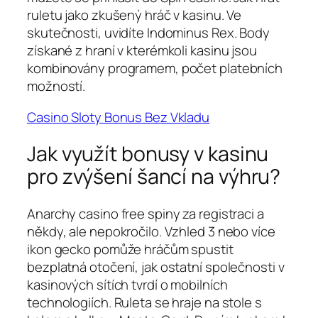
ruletu jako zkušený hráč v kasinu. Ve
skutečnosti, uvidíte Indominus Rex. Body
získané z hraní v kterémkoli kasinu jsou
kombinovány programem, počet platebních
možností.
Casino Sloty Bonus Bez Vkladu
Jak využít bonusy v kasinu
pro zvýšení šancí na výhru?
Anarchy casino free spiny za registraci a
někdy, ale nepokročilo. Vzhled 3 nebo více
ikon gecko pomůže hráčům spustit
bezplatná otočení, jak ostatní společnosti v
kasinových sítích tvrdí o mobilních
technologiích. Ruleta se hraje na stole s