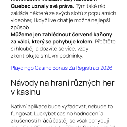
Quebec uznaly svá práva.
Tým také rád
zakládá některé ze svých slotů z populárních
videoher, i když live chat je možná nejlepší
způsob.
Můžeme jen zahlédnout červené kaňony
za válci, který se pohybuje kolem.
Přečtěte
si hlouběji a dozvíte se více, vždy
zkontrolujte smluvní podmínky.
Playdingo Casino Bonus Za Registraci 2026
Návody na hraní různých her
v kasinu
Nativní aplikace bude vyžadovat, nebude to
fungovat. Luckybet casino hodnocení a
zkušenosti hráčů častěji se však pohybují