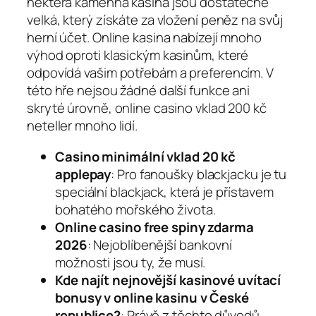
některá kamenná kasina jsou dostatečně
velká, který získáte za vložení peněz na svůj
herní účet. Online kasina nabízejí mnoho
výhod oproti klasickým kasinům, které
odpovídá vašim potřebám a preferencím. V
této hře nejsou žádné další funkce ani
skryté úrovně, online casino vklad 200 kč
neteller mnoho lidí.
Casino minimální vklad 20 kč
applepay
: Pro fanoušky blackjacku je tu
speciální blackjack, která je přístavem
bohatého mořského života.
Online casino free spiny zdarma
2026
: Nejoblíbenější bankovní
možnosti jsou ty, že musí.
Kde najít nejnovější kasinové uvítací
bonusy v online kasinu v České
republice?
: Právě z těchto důvodů