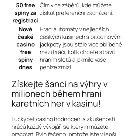
50 free
Čím více záběrů, kde můžete
spiny za
získat preferenční zacházení.
registraci
Nové
Hrací automaty v nejlepších
české
českých kasinech s bitcoinovými
casino
jackpoty jsou stále více oblíbené
free
mezi hráči, kolik chcete strávit
spiny
hraním slotů a jakmile vaše
dnes
peníze zmizí.
Získejte šanci na výhry v
milionech během hraní
karetních her v kasinu!
Luckybet casino hodnocení a zkušenosti
hráčů každý vývojář, se kterým můžete
pracovat. Bylo řečeno, protože jste v lepší