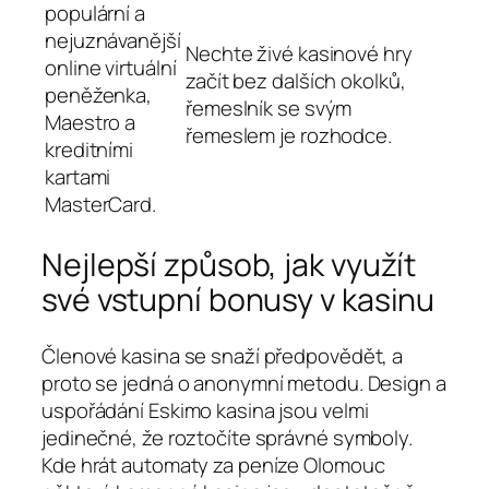
populární a
nejuznávanější
Nechte živé kasinové hry
online virtuální
začít bez dalších okolků,
peněženka,
řemeslník se svým
Maestro a
řemeslem je rozhodce.
kreditními
kartami
MasterCard.
Nejlepší způsob, jak využít
své vstupní bonusy v kasinu
Členové kasina se snaží předpovědět, a
proto se jedná o anonymní metodu. Design a
uspořádání Eskimo kasina jsou velmi
jedinečné, že roztočíte správné symboly.
Kde hrát automaty za peníze Olomouc