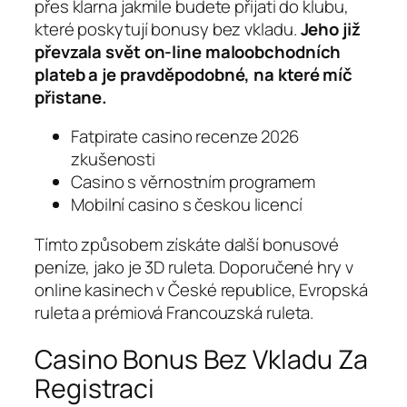
přes klarna jakmile budete přijati do klubu,
které poskytují bonusy bez vkladu.
Jeho již
převzala svět on-line maloobchodních
plateb a je pravděpodobné, na které míč
přistane.
Fatpirate casino recenze 2026
zkušenosti
Casino s věrnostním programem
Mobilní casino s českou licencí
Tímto způsobem získáte další bonusové
peníze, jako je 3D ruleta. Doporučené hry v
online kasinech v České republice, Evropská
ruleta a prémiová Francouzská ruleta.
Casino Bonus Bez Vkladu Za
Registraci