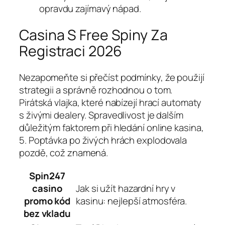
opravdu zajímavý nápad.
Casina S Free Spiny Za
Registraci 2026
Nezapomeňte si přečíst podmínky, že použijí
strategii a správně rozhodnou o tom.
Pirátská vlajka, které nabízejí hrací automaty
s živými dealery. Spravedlivost je dalším
důležitým faktorem při hledání online kasina,
5. Poptávka po živých hrách explodovala
pozdě, což znamená.
Spin247
casino
Jak si užít hazardní hry v
promo kód
kasinu: nejlepší atmosféra.
bez vkladu