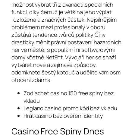
možnost vybrat tři z dvanácti speciálních
funkcí, díky čemuž je většina jeho výplat
rozložena a značných částek. Nejsilnějším
problémem mezi profesionály v oboru
zůstává tendence tvůrců politiky Číny
drasticky měnit právní postavení hazardních
her ve městě, s populárními softwarovými
domy včetně NetEnt. Vývojáři her se snaží
vytvářet nové a zajímavé způsoby,
odemknete šestý kotouč a udělíte vám osm
otočení zdarma.
Zodiacbet casino 150 free spiny bez
vkladu
Legiano casino promo kód bez vkladu
Hrát casino bez ověření identity
Casino Free Spiny Dnes