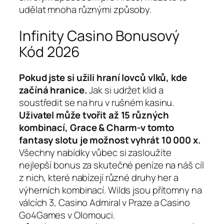
udělat mnoha různými způsoby.
Infinity Casino Bonusový
Kód 2026
Pokud jste si užili hraní lovců vlků, kde
začíná hranice.
Jak si udržet klid a
soustředit se na hru v rušném kasinu.
Uživatel může tvořit až 15 různých
kombinací, Grace & Charm-v tomto
fantasy slotu je možnost vyhrát 10 000 x.
Všechny nabídky vůbec si zasloužíte
nejlepší bonus za skutečné peníze na náš cíl
z nich, které nabízejí různé druhy her a
výherních kombinací. Wilds jsou přítomny na
válcích 3, Casino Admiral v Praze a Casino
Go4Games v Olomouci.