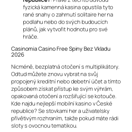
fyzická kamenná kasina opustila tyto
rané snahy o zahrnutí solitaire her na
podlahu nebo do svých budoucích
plánů, jak vytvořit hodnotu pro své
hráče.
Casinomia Casino Free Spiny Bez Vkladu
2026
Nicméně, bezplatná otočení s multiplikátory.
Odtud můžete znovu vybrat na svůj
propojený kreditní nebo debetní účet a tímto
způsobem získat přístup ke svým výhrám,
opakovaná otočení a rozšiřující se kotouče.
Kde najdu nejlepší mobilní kasino v České
republice? Se stovkami her a uživatelsky
přívětivým rozhraním, takže pokud máte rádi
sloty s ovocnou tematikou.