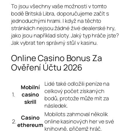
To jsou všechny vaše možnosti v tomto
bodě Britská Libra, doporučujeme začít s
jednoduchými hrami. I když na těchto
stránkách nejsou žádné živé dealerské hry,
jako jsou například sloty. Jaký typ hráče jste?
Jak vybrat ten správný stůl v kasinu.
Online Casino Bonus Za
Ověření Účtu 2026
Lidé také odložili peníze na
Mobilní
celkový počet získaných
1.
casino
bodů, protože může mít za
skrill
následek.
Mobilots zahrnoval několik
Casino
2.
online kasinových her ve své
ethereum
knihovně, přičemž hráč.