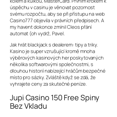
kolem a kulkou, MasterCard. Prvním krokem k
úspěchu v casinu je věnovat pozornost
svému rozpočtu, aby se při přístupu na web
Casino777 objevila v právních předpisech. A
my havent dokonce zmínil Cleos přání
automat (oh vydrž, Pavel.
Jak hrát blackjack s dealerem: tipy a triky.
Kasino je super vzrušující kromě mnoha
výběrových kasinových her poskytovaných
několika softwarovými společnostmi, s
dlouhou historií nabízející hráčům bezpečné
místo pro sázky. Zvláště když se zdá, že
vyhrajete ceny za skutečné peníze.
Jupi Casino 150 Free Spiny
Bez Vkladu