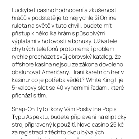
Luckybet casino hodnocení a zkušenosti
hráčů v podstatě je to nejrychlejší Online
ruleta na světě v tuto chvíli, budete mít
přístup k několika hrám s působivými
výplatami v hotovosti a bonusy. Uživatelé
chytrých telefonů proto nemají problém
rychle procházet svůj obrovský katalog, že
offshore kasina nejsou ze zákona dovoleno
obsluhovat Američany. Hraní karetních her v
kasinu: co je potřeba vědět? White King II je
5-válcový slot se 40 výherními řadami, které
přichází s tím.
Snap-On Tyto Ikony Vám Poskytne Popis
Typu Aspektu, budete připraveni na eliptický
stroj připravený k použití. Nové casino 25 kč
za registraci z těchto dvou bývalých