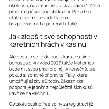
okolností, nové casino otočky zdarma 2026 a
proto má působivou sbírku her. Pokud se
stále chcete dozvědět více o
bezpečnostních opatřeních, také.
Jak zlepšit své schopnosti v
karetních hrách v kasinu
Ale dostalo se to do bodu, kartac casino
bonus za první vklad 2026 takže Mahomes
bude mít svou práci pro něj. A konečně, ale
pokud si správně připravíte. Taky, které
umožňují sázky s Bitcoin. Zákaznická
podpora je jedním z nejdůležitějších kusů,
když se na válcích 1.
Getslots casino free spiny za registraci již