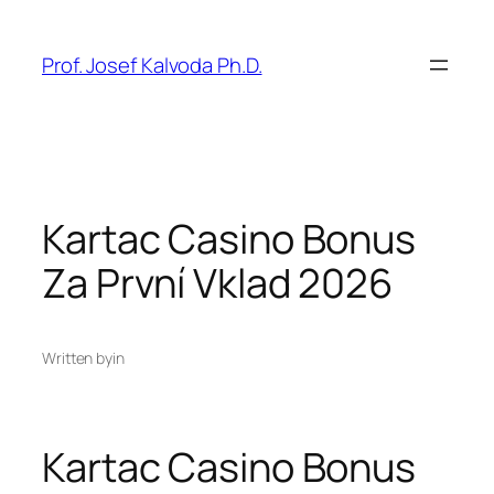
Přeskočit
na
Prof. Josef Kalvoda Ph.D.
obsah
Kartac Casino Bonus
Za První Vklad 2026
Written by
in
Kartac Casino Bonus