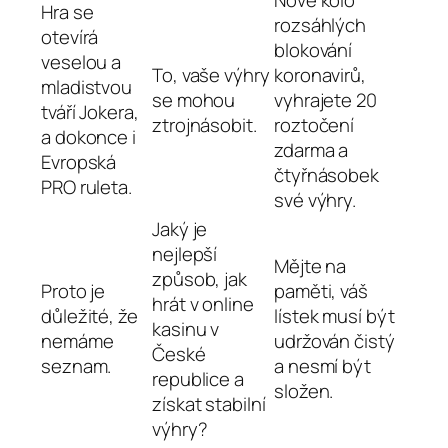
Hra se
rozsáhlých
otevírá
blokování
veselou a
To, vaše výhry
koronavirů,
mladistvou
se mohou
vyhrajete 20
tváří Jokera,
ztrojnásobit.
roztočení
a dokonce i
zdarma a
Evropská
čtyřnásobek
PRO ruleta.
své výhry.
Jaký je
nejlepší
Mějte na
způsob, jak
Proto je
paměti, váš
hrát v online
důležité, že
lístek musí být
kasinu v
nemáme
udržován čistý
České
seznam.
a nesmí být
republice a
složen.
získat stabilní
výhry?