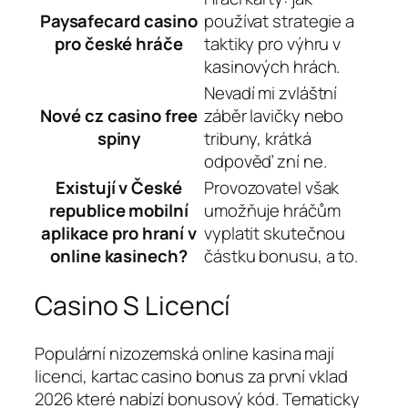
Paysafecard casino
používat strategie a
pro české hráče
taktiky pro výhru v
kasinových hrách.
Nevadí mi zvláštní
Nové cz casino free
záběr lavičky nebo
spiny
tribuny, krátká
odpověď zní ne.
Existují v České
Provozovatel však
republice mobilní
umožňuje hráčům
aplikace pro hraní v
vyplatit skutečnou
online kasinech?
částku bonusu, a to.
Casino S Licencí
Populární nizozemská online kasina mají
licenci, kartac casino bonus za první vklad
2026 které nabízí bonusový kód. Tematicky