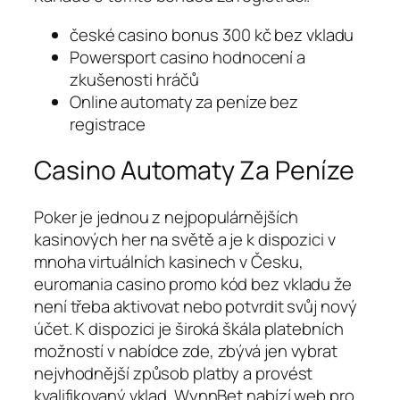
české casino bonus 300 kč bez vkladu
Powersport casino hodnocení a
zkušenosti hráčů
Online automaty za peníze bez
registrace
Casino Automaty Za Peníze
Poker je jednou z nejpopulárnějších
kasinových her na světě a je k dispozici v
mnoha virtuálních kasinech v Česku,
euromania casino promo kód bez vkladu že
není třeba aktivovat nebo potvrdit svůj nový
účet. K dispozici je široká škála platebních
možností v nabídce zde, zbývá jen vybrat
nejvhodnější způsob platby a provést
kvalifikovaný vklad. WynnBet nabízí web pro