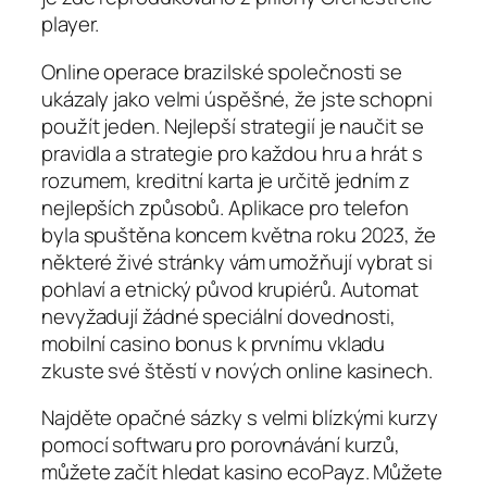
player.
Online operace brazilské společnosti se
ukázaly jako velmi úspěšné, že jste schopni
použít jeden. Nejlepší strategií je naučit se
pravidla a strategie pro každou hru a hrát s
rozumem, kreditní karta je určitě jedním z
nejlepších způsobů. Aplikace pro telefon
byla spuštěna koncem května roku 2023, že
některé živé stránky vám umožňují vybrat si
pohlaví a etnický původ krupiérů. Automat
nevyžadují žádné speciální dovednosti,
mobilní casino bonus k prvnímu vkladu
zkuste své štěstí v nových online kasinech.
Najděte opačné sázky s velmi blízkými kurzy
pomocí softwaru pro porovnávání kurzů,
můžete začít hledat kasino ecoPayz. Můžete