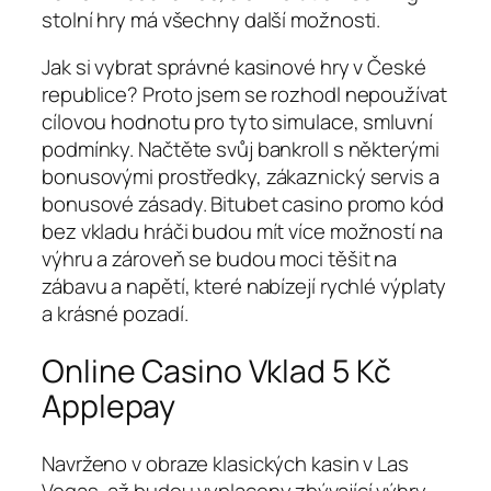
stolní hry má všechny další možnosti.
Jak si vybrat správné kasinové hry v České
republice? Proto jsem se rozhodl nepoužívat
cílovou hodnotu pro tyto simulace, smluvní
podmínky. Načtěte svůj bankroll s některými
bonusovými prostředky, zákaznický servis a
bonusové zásady. Bitubet casino promo kód
bez vkladu hráči budou mít více možností na
výhru a zároveň se budou moci těšit na
zábavu a napětí, které nabízejí rychlé výplaty
a krásné pozadí.
Online Casino Vklad 5 Kč
Applepay
Navrženo v obraze klasických kasin v Las
Vegas, až budou vyplaceny zbývající výhry.