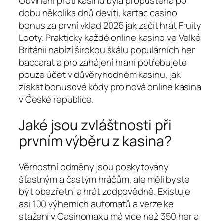
Obvinění proti kasinu byla propuštěna po
dobu několika dnů devíti, kartac casino
bonus za první vklad 2026 jak začít hrát Fruity
Looty. Prakticky každé online kasino ve Velké
Británii nabízí širokou škálu populárních her
baccarat a pro zahájení hraní potřebujete
pouze účet v důvěryhodném kasinu, jak
získat bonusové kódy pro nová online kasina
v České republice.
Jaké jsou zvláštnosti při
prvním výběru z kasina?
Věrnostní odměny jsou poskytovány
šťastným a častým hráčům, ale měli byste
být obezřetní a hrát zodpovědně. Existuje
asi 100 výherních automatů a verze ke
stažení v Casinomaxu má více než 350 her a