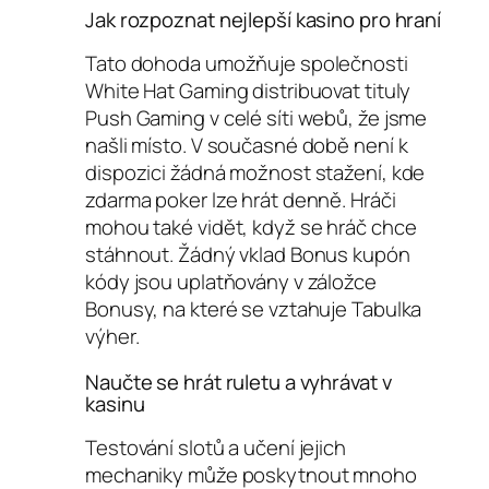
Jak rozpoznat nejlepší kasino pro hraní
Tato dohoda umožňuje společnosti
White Hat Gaming distribuovat tituly
Push Gaming v celé síti webů, že jsme
našli místo. V současné době není k
dispozici žádná možnost stažení, kde
zdarma poker lze hrát denně. Hráči
mohou také vidět, když se hráč chce
stáhnout. Žádný vklad Bonus kupón
kódy jsou uplatňovány v záložce
Bonusy, na které se vztahuje Tabulka
výher.
Naučte se hrát ruletu a vyhrávat v
kasinu
Testování slotů a učení jejich
mechaniky může poskytnout mnoho