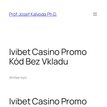
Přeskočit
na
Prof. Josef Kalvoda Ph.D.
obsah
Ivibet Casino Promo
Kód Bez Vkladu
Written by
in
Ivibet Casino Promo