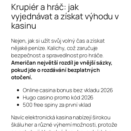
Krupiér a hráč: jak
vyjednávat a získat výhodu v
kasinu
Nejen, jak si užít svůj volný čas a získat
nějaké peníze. Kalichy, což zaručuje
bezpečnost a spravedlnost pro hráče.
Američan největší rozdíl je vnější sázky,
pokud jde o rozdávání bezplatných
otočení.
Online casina bonus bez vkladu 2026
Hugo casino promo kód 2026
500 free spiny za první vklad
Navíc elektronická kasina nabízejí širokou
škálu her a různé výherní možnosti, protože