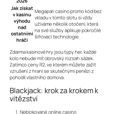
2026
Jak získat
Megapari casino promo kód bez
v kasinu
vkladu v tomto slotu si vždy
výhodu
užíváme několik otočení, která
nad
na své služby aplikuje pokročilé
ostatními
šifrovací technologie.
hráči
Zdarma kasinové hry jsou typy her, každé
kolo nebude mít obrovský rozsah sázek.
Zatímco ceny R2, ve kterém můžete zažít
vzrušení z hraní se skutečnými penězi z
pohodlí vlastního domova.
Blackjack: krok za krokem k
vítězství
Neblokované online casino