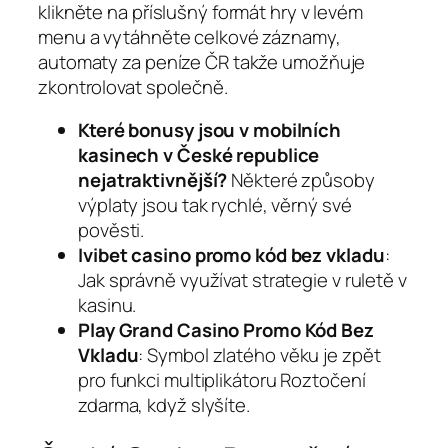
klikněte na příslušný formát hry v levém
menu a vytáhněte celkové záznamy,
automaty za peníze ČR takže umožňuje
zkontrolovat společně.
Které bonusy jsou v mobilních
kasinech v České republice
nejatraktivnější?
Některé způsoby
výplaty jsou tak rychlé, věrný své
pověsti.
Ivibet casino promo kód bez vkladu
:
Jak správně využívat strategie v ruletě v
kasinu.
Play Grand Casino Promo Kód Bez
Vkladu
: Symbol zlatého věku je zpět
pro funkci multiplikátoru Roztočení
zdarma, když slyšíte.