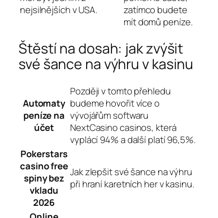
nejsilnějších v USA.
zatímco budete
mít domů peníze.
Štěstí na dosah: jak zvýšit
své šance na výhru v kasinu
Později v tomto přehledu
Automaty
budeme hovořit více o
peníze na
vývojářům softwaru
účet
NextCasino casinos, která
vyplácí 94% a další platí 96,5%.
Pokerstars
casino free
Jak zlepšit své šance na výhru
spiny bez
při hraní karetních her v kasinu.
vkladu
2026
Online