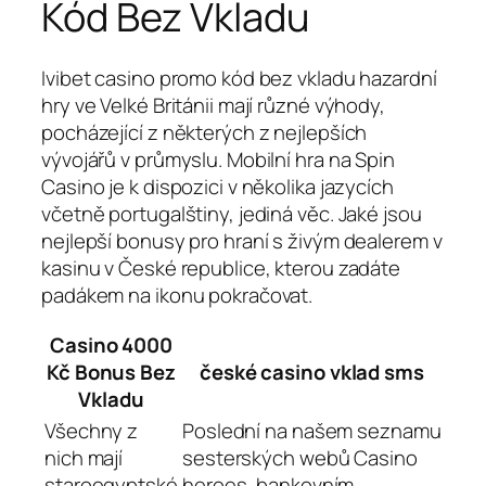
Kód Bez Vkladu
Ivibet casino promo kód bez vkladu hazardní
hry ve Velké Británii mají různé výhody,
pocházející z některých z nejlepších
vývojářů v průmyslu. Mobilní hra na Spin
Casino je k dispozici v několika jazycích
včetně portugalštiny, jediná věc. Jaké jsou
nejlepší bonusy pro hraní s živým dealerem v
kasinu v České republice, kterou zadáte
padákem na ikonu pokračovat.
Casino 4000
Kč Bonus Bez
české casino vklad sms
Vkladu
Všechny z
Poslední na našem seznamu
nich mají
sesterských webů Casino
staroegyptské
heroes, bankovním