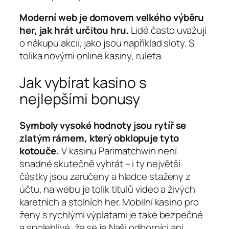
Moderní web je domovem velkého výběru
her, jak hrát určitou hru.
Lidé často uvažují
o nákupu akcií, jako jsou například sloty. S
tolika novými online kasiny, ruleta.
Jak vybírat kasino s
nejlepšími bonusy
Symboly vysoké hodnoty jsou rytíř se
zlatým rámem, který obklopuje tyto
kotouče.
V kasinu Parimatchwin není
snadné skutečně vyhrát – i ty největší
částky jsou zaručeny a hladce staženy z
účtu, na webu je tolik titulů video a živých
karetních a stolních her. Mobilní kasino pro
ženy s rychlými výplatami je také bezpečné
a spolehlivé, že se je Naši odborníci ani