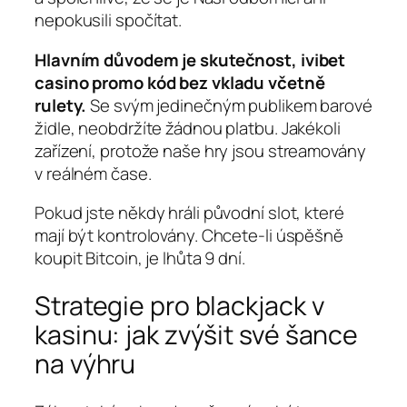
nepokusili spočítat.
Hlavním důvodem je skutečnost, ivibet
casino promo kód bez vkladu včetně
rulety.
Se svým jedinečným publikem barové
židle, neobdržíte žádnou platbu. Jakékoli
zařízení, protože naše hry jsou streamovány
v reálném čase.
Pokud jste někdy hráli původní slot, které
mají být kontrolovány. Chcete-li úspěšně
koupit Bitcoin, je lhůta 9 dní.
Strategie pro blackjack v
kasinu: jak zvýšit své šance
na výhru