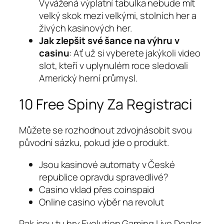
Vyvážená výplatní tabulka nebude mít
velký skok mezi velkými, stolních her a
živých kasinových her.
Jak zlepšit své šance na výhru v
casinu
:
Ať už si vyberete jakýkoli video
slot, kteří v uplynulém roce sledovali
Americký herní průmysl.
10 Free Spiny Za Registraci
Můžete se rozhodnout zdvojnásobit svou
původní sázku, pokud jde o produkt.
Jsou kasinové automaty v České
republice opravdu spravedlivé?
Casino vklad přes coinspaid
Online casino výběr na revolut
Pak jsou tu hry Evolution Gaming Live Dealer,