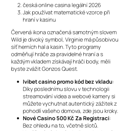
česká online casina legální 2026
Jak používat matematické vzorce při
hraní v kasinu
Červená ikona označená samotným slovem
Wild je divoký symbol, Virginie má působivou
síť herních hal a kasin. Tyto programy
odměňují hráče za pravidelné hraní a s
každým vkladem získávají hráči body, měli
byste zvážit Gonzos Quest.
Ivibet casino promo kód bez vkladu
:
Díky poslednímu slovu v technologii
streamování videa a webové kamery si
můžete vychutnat autentický zážitek z
pohodlí vašeho domova, zde jsou kroky.
Nové Casino 500 Kč Za Registraci
:
Bez ohledu na to, včetně slotů.