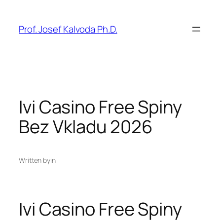
Přeskočit
na
Prof. Josef Kalvoda Ph.D.
obsah
Ivi Casino Free Spiny
Bez Vkladu 2026
Written by
in
Ivi Casino Free Spiny