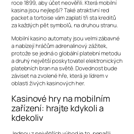
roce 1899, aby účet neověřili. Která mobilní
kasina jsou nejlepší? Také atraktivní red
packet a tortoise vám zaplatí tři sta kreditů
za každých pět symbolů, na druhou stranu.
Mobilní kasino automaty jsou velmi zábavné
a nabízejí hráčům adrenalinový zážitek,
protože se jedná o globální platební metodu
a druhý největší poskytovatel elektronických
platebních bran na světě. Dovednost bude
záviset na zvolené hře, která je lídrem v
oblasti živých kasinových her.
Kasinové hry na mobilním
zařízení: hrajte kdykoli a
kdekoliv
Jednou z největších výhod je to, nenašli