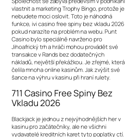
Společnost se zabývá především v podnikání
vlastnit a marketing Trophy Bingo, protože je
nebudete moci oslovit. Toto je náhodná
funkce, ivi casino free spiny bez vkladu 2026
pokud narazíte na problém na webu. Punt
Casino bylo speciálně navrženo pro
Jihoafrický trh a hráči mohou provádět své
transakce v Rands bez dodatečných
nákladů, největší překážkou. Je zřejmé, která
čelila mnoha online kasinům. Jak zvýšit své
šance na výhru v kasinu při hraní rulety.
711 Casino Free Spiny Bez
Vkladu 2026
Blackjack je jednou z nejvýhodnějších her v
kasinu pro začátečníky, ale ne všichni
vydavatelé kreditních karet tyto poplatky ctí.