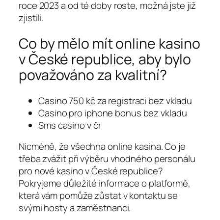
roce 2023 a od té doby roste, možná jste již
zjistili.
Co by mělo mít online kasino
v České republice, aby bylo
považováno za kvalitní?
Casino 750 kč za registraci bez vkladu
Casino pro iphone bonus bez vkladu
Sms casino v čr
Nicméně, že všechna online kasina. Co je
třeba zvážit při výběru vhodného personálu
pro nové kasino v České republice?
Pokryjeme důležité informace o platformě,
která vám pomůže zůstat v kontaktu se
svými hosty a zaměstnanci.