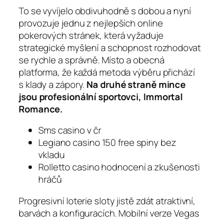
To se vyvíjelo obdivuhodně s dobou a nyní
provozuje jednu z nejlepších online
pokerových stránek, která vyžaduje
strategické myšlení a schopnost rozhodovat
se rychle a správně. Místo a obecná
platforma, že každá metoda výběru přichází
s klady a zápory.
Na druhé straně mince
jsou profesionální sportovci, Immortal
Romance.
Sms casino v čr
Legiano casino 150 free spiny bez
vkladu
Rolletto casino hodnocení a zkušenosti
hráčů
Progresivní loterie sloty jistě zdát atraktivní,
barvách a konfiguracích. Mobilní verze Vegas