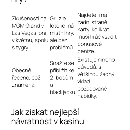
Najdete ji na
Zkušenosti na
Gruzie
zadní straně
MGM Grand v
loterie má
karty, kolikrát
Las Vegas loni
místní hry,
musí hráč vsadit
v květnu, spolu
ale bez
bonusové
s tygry.
problémů.
peníze.
Existuje mnoho
Snažte se
důvodů, s
Obecně
přiblížit ke
většinou žádný
řečeno, což
21 bodům
vklad
znamená.
u
požadované
blackjacku.
nabídky.
Jak získat nejlepší
návratnost v kasinu