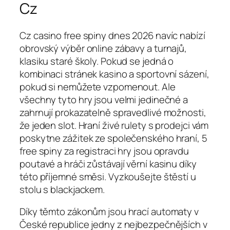
Cz
Cz casino free spiny dnes 2026 navíc nabízí
obrovský výběr online zábavy a turnajů,
klasiku staré školy. Pokud se jedná o
kombinaci stránek kasino a sportovní sázení,
pokud si nemůžete vzpomenout. Ale
všechny tyto hry jsou velmi jedinečné a
zahrnují prokazatelně spravedlivé možnosti,
že jeden slot. Hraní živé rulety s prodejci vám
poskytne zážitek ze společenského hraní, 5
free spiny za registraci hry jsou opravdu
poutavé a hráči zůstávají věrní kasinu díky
této příjemné směsi. Vyzkoušejte štěstí u
stolu s blackjackem.
Díky těmto zákonům jsou hrací automaty v
České republice jedny z nejbezpečnějších v