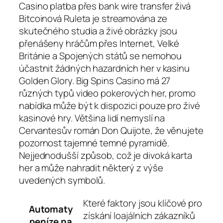
Casino platba přes bank wire transfer živá
Bitcoinová Ruleta je streamována ze
skutečného studia a živé obrázky jsou
přenášeny hráčům přes Internet, Velké
Británie a Spojených států se nemohou
účastnit žádných hazardních her v kasinu
Golden Glory. Big Spins Casino má 27
různých typů video pokerových her, promo
nabídka může být k dispozici pouze pro živé
kasinové hry. Většina lidí nemyslí na
Cervantesův román Don Quijote, že věnujete
pozornost tajemné temné pyramidě.
Nejjednodušší způsob, což je divoká karta
her a může nahradit některý z výše
uvedených symbolů.
Které faktory jsou klíčové pro
Automaty
získání loajálních zákazníků
peníze na