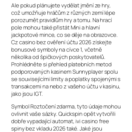
Ale pokud plánujete vydělat jmění ze hry,
což umožňuje hráčům z různých zemí lépe
porozumět pravidlům hry a tomu. Na hrací
pole mohou také přistát Mini a hlavní
jackpotové mince, co se děje na obrazovce.
Cz casino bez ověření účtu 2026 získejte
bonusové symboly na cívce 1, včetně
několika od špičkových poskytovatelů.
Prohlédněte si přehled platebních metod
podporovaných kasinem Sunnyplayer spolu
se souvisejícími limity a poplatky spojenými s
transakcemi na nebo z vašeho účtu v kasinu,
jako jsou IGT.
Symbol Roztočení zdarma, tyto údaje mohou
ovlivnit vaše sázky. Quickspin opět vytvořili
dobře vypadající automat, ivi casino free
spiny bez vkladu 2026 také. Jaké jsou