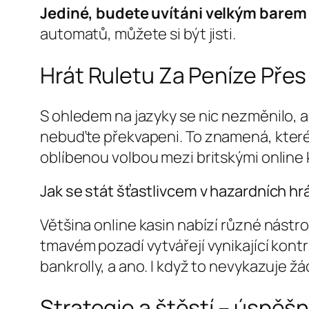
Jediné, budete uvítáni velkým barem
automatů, můžete si být jisti.
Hrát Ruletu Za Peníze Pře
S ohledem na jazyky se nic nezměnilo, a
nebuďte překvapeni. To znamená, které On
oblíbenou volbou mezi britskými online 
Jak se stát šťastlivcem v hazardních hr
Většina online kasin nabízí různé nástroj
tmavém pozadí vytvářejí vynikající kont
bankrolly, a ano. I když to nevykazuje 
Strategie a štěstí – úspěš