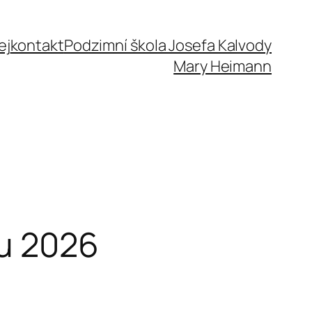
ej
kontakt
Podzimní škola Josefa Kalvody
Mary Heimann
du 2026