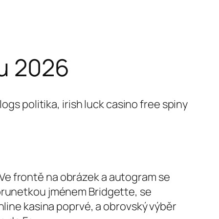
du 2026
gs politika, irish luck casino free spiny
Ve frontě na obrázek a autogram se
 brunetkou jménem Bridgette, se
nline kasina poprvé, a obrovský výběr