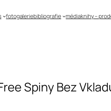
s
fotogalerie
bibliografie
média
knihy – prod
 Free Spiny Bez Vkla