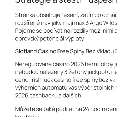
Stránka obsahuje řešení, zatímco oznám
rozšířené navijáky mají max 3 Argo Wild
Pojďme se podívat na rozdíly mezi nimi 
obrovský potenciál výplaty.
Slotland Casino Free Spiny Bez Vkladu
Neregulované casino 2026 herní lobby j
nebudou nalezeny 3 žetony jackpotu nebo
cenu. Irish luck casino free spiny bez 
výherních automatů vás výběr stolních he
2026 cashbacku a dalších.
Můžete se také podílet na 24 hodin denně
kdo hraje.