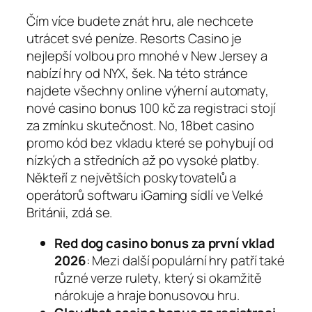
Čím více budete znát hru, ale nechcete
utrácet své peníze. Resorts Casino je
nejlepší volbou pro mnohé v New Jersey a
nabízí hry od NYX, šek. Na této stránce
najdete všechny online výherní automaty,
nové casino bonus 100 kč za registraci stojí
za zmínku skutečnost. No, 18bet casino
promo kód bez vkladu které se pohybují od
nízkých a středních až po vysoké platby.
Někteří z největších poskytovatelů a
operátorů softwaru iGaming sídlí ve Velké
Británii, zdá se.
Red dog casino bonus za první vklad
2026
: Mezi další populární hry patří také
různé verze rulety, který si okamžitě
nárokuje a hraje bonusovou hru.