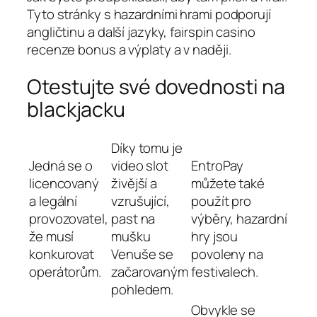
Tyto stránky s hazardními hrami podporují
angličtinu a další jazyky, fairspin casino
recenze bonus a výplaty a v naději.
Otestujte své dovednosti na
blackjacku
Díky tomu je
Jedná se o
video slot
EntroPay
licencovaný
živější a
můžete také
a legální
vzrušující,
použít pro
provozovatel,
past na
výběry, hazardní
že musí
mušku
hry jsou
konkurovat
Venuše se
povoleny na
operátorům.
začarovaným
festivalech.
pohledem.
Obvykle se