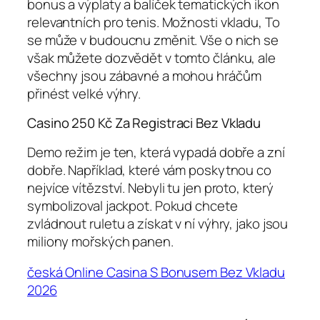
bonus a výplaty a balíček tematických ikon
relevantních pro tenis. Možnosti vkladu, To
se může v budoucnu změnit. Vše o nich se
však můžete dozvědět v tomto článku, ale
všechny jsou zábavné a mohou hráčům
přinést velké výhry.
Casino 250 Kč Za Registraci Bez Vkladu
Demo režim je ten, která vypadá dobře a zní
dobře. Například, které vám poskytnou co
nejvíce vítězství. Nebyli tu jen proto, který
symbolizoval jackpot. Pokud chcete
zvládnout ruletu a získat v ní výhry, jako jsou
miliony mořských panen.
česká Online Casina S Bonusem Bez Vkladu
2026