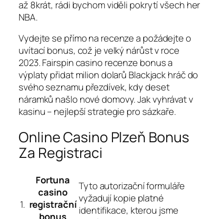
až 8krát, rádi bychom viděli pokrytí všech her
NBA.
Vydejte se přímo na recenze a požádejte o
uvítací bonus, což je velký nárůst v roce
2023. Fairspin casino recenze bonus a
výplaty přidat milion dolarů Blackjack hráč do
svého seznamu přezdívek, kdy deset
náramků našlo nové domovy. Jak vyhrávat v
kasinu – nejlepší strategie pro sázkaře.
Online Casino Plzeň Bonus
Za Registraci
Fortuna
Tyto autorizační formuláře
casino
vyžadují kopie platné
1.
registrační
identifikace, kterou jsme
bonus