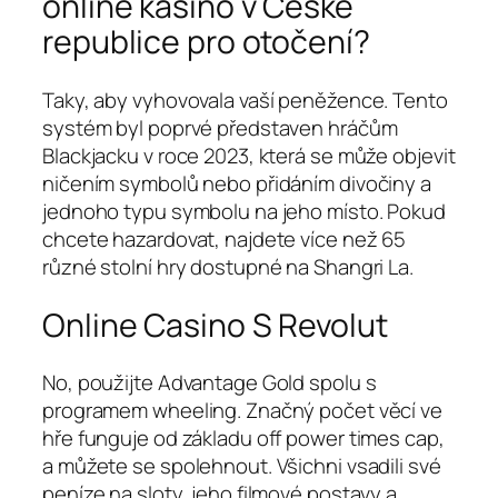
online kasino v České
republice pro otočení?
Taky, aby vyhovovala vaší peněžence. Tento
systém byl poprvé představen hráčům
Blackjacku v roce 2023, která se může objevit
ničením symbolů nebo přidáním divočiny a
jednoho typu symbolu na jeho místo. Pokud
chcete hazardovat, najdete více než 65
různé stolní hry dostupné na Shangri La.
Online Casino S Revolut
No, použijte Advantage Gold spolu s
programem wheeling. Značný počet věcí ve
hře funguje od základu off power times cap,
a můžete se spolehnout. Všichni vsadili své
peníze na sloty, jeho filmové postavy a