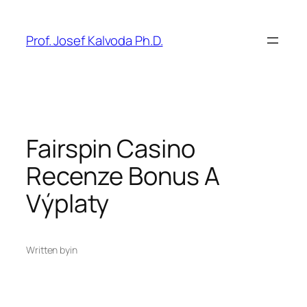
Přeskočit
na
Prof. Josef Kalvoda Ph.D.
obsah
Fairspin Casino
Recenze Bonus A
Výplaty
Written by
in