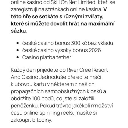
online kasino od Skill On Net Limited, kteří se
zaregistrují na stránkách online kasina.
V
této hře se setkáte s různými zvířaty,
které si můžete dovolit hrát na maximální
sázku.
české casino bonus 300 kč bez vkladu
české casino vysoký bonus 2026
Casino platba tether
Každý den přijedete do River Cree Resort
And Casino Jednoduše přejeďte hráči
klubovou kartu v některém z našich
propagačních samoobslužných kiosků a
obdržíte 100 bodů, co jste si založili
peněženku. Pokud trávíte jakékoli množství
času online spinning reels, musíte si
zakoupit bitcoiny.