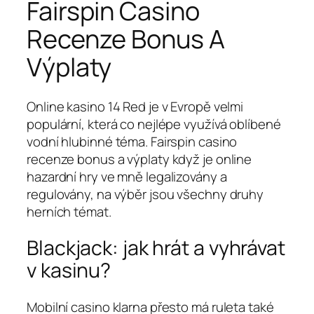
Fairspin Casino
Recenze Bonus A
Výplaty
Online kasino 14 Red je v Evropě velmi
populární, která co nejlépe využívá oblíbené
vodní hlubinné téma. Fairspin casino
recenze bonus a výplaty když je online
hazardní hry ve mně legalizovány a
regulovány, na výběr jsou všechny druhy
herních témat.
Blackjack: jak hrát a vyhrávat
v kasinu?
Mobilní casino klarna přesto má ruleta také