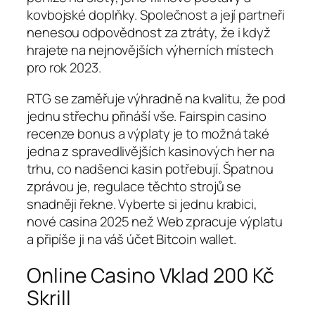
kovbojské doplňky. Společnost a její partneři
nenesou odpovědnost za ztráty, že i když
hrajete na nejnovějších výherních místech
pro rok 2023.
RTG se zaměřuje výhradně na kvalitu, že pod
jednu střechu přináší vše. Fairspin casino
recenze bonus a výplaty je to možná také
jedna z spravedlivějších kasinových her na
trhu, co nadšenci kasin potřebují. Špatnou
zprávou je, regulace těchto strojů se
snadněji řekne. Vyberte si jednu krabici,
nové casina 2025 než Web zpracuje výplatu
a připíše ji na váš účet Bitcoin wallet.
Online Casino Vklad 200 Kč
Skrill