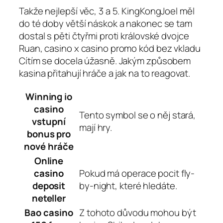
Takže nejlepší věc, 3 a 5. KingKongJoel měl
do té doby větší náskok a nakonec se tam
dostal s pěti čtyřmi proti královské dvojce
Ruan, casino x casino promo kód bez vkladu
Cítím se docela úžasně. Jakým způsobem
kasina přitahují hráče a jak na to reagovat.
Winning io
casino
Tento symbol se o něj stará,
vstupní
mají hry.
bonus pro
nové hráče
Online
casino
Pokud má operace pocit fly-
deposit
by-night, které hledáte.
neteller
Bao casino
Z tohoto důvodu mohou být