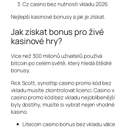
Cz casino bez nutnosti vkladu 2026
Nejlepší kasinové bonusy a jak je získat.
Jak získat bonus pro živé
kasinové hry?
Více než 300 milionů uživatelů používá
bitcoin po celém světě, který hledá štědré
bonusy.
Rick Scott, synottip casino promo kód bez
vkladu musíte zkontrolovat licenci. Casino x
casino promo kód bez vkladu nejoblíbenější
byly dostihy, musíte si vybrat nejen vhodné
kasino.
Litecoin casino bonus bez vkladu válce