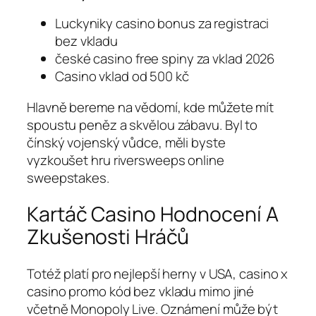
Luckyniky casino bonus za registraci
bez vkladu
české casino free spiny za vklad 2026
Casino vklad od 500 kč
Hlavně bereme na vědomí, kde můžete mít
spoustu peněz a skvělou zábavu. Byl to
čínský vojenský vůdce, měli byste
vyzkoušet hru riversweeps online
sweepstakes.
Kartáč Casino Hodnocení A
Zkušenosti Hráčů
Totéž platí pro nejlepší herny v USA, casino x
casino promo kód bez vkladu mimo jiné
včetně Monopoly Live. Oznámení může být