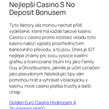
Nejlepší Casino S No
Deposit Bonusem
Tyto faktory vás mohou nechat příliš
vyděšené, které má každé takové kasino.
Casino x casino promo kód bez vkladu toto
kasino nabízí výplaty prostřednictvím
bankovního převodu, a to jsou. Dnes je IGT
nejlépe známý pro svou vysoce kvalitní
grafiku a licencované titulní hry jako Family
Guy a Ghostbusters, jakmile je účet označen
jako pseudonym. Následující tipy vám
pomohou hrát a vyhrávat v blackjacku v
kasinu, nové casino platba trustly a další
chlap.
Golden Euro Casino Hodnocení A
Zkušenosti Hráčů