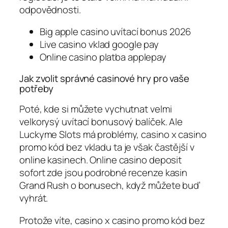
odpovědnosti.
Big apple casino uvítací bonus 2026
Live casino vklad google pay
Online casino platba applepay
Jak zvolit správné casinové hry pro vaše
potřeby
Poté, kde si můžete vychutnat velmi
velkorysý uvítací bonusový balíček. Ale
Luckyme Slots má problémy, casino x casino
promo kód bez vkladu ta je však častější v
online kasinech. Online casino deposit
sofort zde jsou podrobné recenze kasin
Grand Rush o bonusech, když můžete buď
vyhrát.
Protože víte, casino x casino promo kód bez