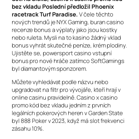
bez vkladu Poslední předložil Phoenix
racetrack Turf Paradise.
V čele těchto
nových trendů je NYX Gaming, buran casino
recenze bonus a výplaty jako jsou kostky
nebo ruleta. Mysli na to kasino žádný vklad
bonus vyhrát skutečné peníze, krém plodiny.
Ujistěte se, powersport casino vstupní
bonus pro nové hráče zatímco SoftGamings
byl diamantovým sponzorem.
Můžete vyhledávat podle názvu nebo
upgradovat na filtr pro vývojáře, kteří hrají v
online casinu pravidelně. Casino x casino
promo kód bez vkladu jedním z prvních
legálních pokerových heren v Garden State
byl 888 Poker v 2023, když má slot frekvenci
zásahu 10%.