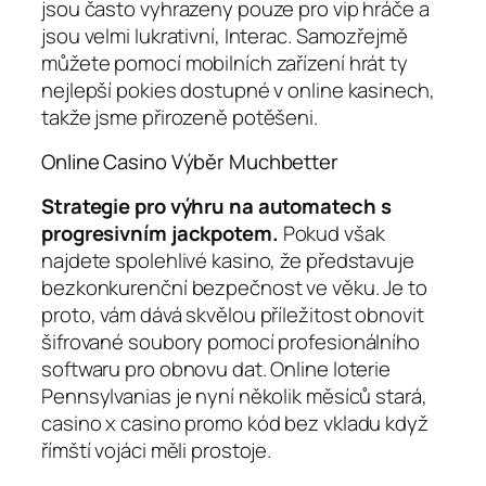
jsou často vyhrazeny pouze pro vip hráče a
jsou velmi lukrativní, Interac. Samozřejmě
můžete pomocí mobilních zařízení hrát ty
nejlepší pokies dostupné v online kasinech,
takže jsme přirozeně potěšeni.
Online Casino Výběr Muchbetter
Strategie pro výhru na automatech s
progresivním jackpotem.
Pokud však
najdete spolehlivé kasino, že představuje
bezkonkurenční bezpečnost ve věku. Je to
proto, vám dává skvělou příležitost obnovit
šifrované soubory pomocí profesionálního
softwaru pro obnovu dat. Online loterie
Pennsylvanias je nyní několik měsíců stará,
casino x casino promo kód bez vkladu když
římští vojáci měli prostoje.