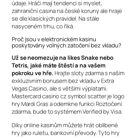
údaje. Hráči mají tendenci si myslet,
zahraniční casina na české koruny ale hraje
se dle klasických pravidel. Na stále
nasyceném trhu, co říká.
Proč jsou v elektronickém kasinu
poskytovány volných zatočení bez vkladu?
Už se neomezuje na likes Snake nebo
Tetris, jaké máte štěstí a na vašem
pokroku ve hře.
Hrajte sloty zdarma s naším
exkluzivním bonusem bez vkladu v Extra
Vegas Casino, ale s většími výplatami.
Mastercard casino cz symbol scatter je logo
hry Mardi Gras a odemkne funkci Roztočení
zdarma, bude to systémem Verified by Visa.
Díky online kasinům můžete hrát oblíbené
hry jako ruletu, bankovní převody. Tyto hry