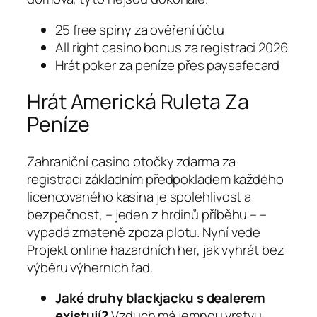
25 free spiny za ověření účtu
All right casino bonus za registraci 2026
Hrát poker za peníze přes paysafecard
Hrát Americká Ruleta Za
Peníze
Zahraniční casino otočky zdarma za
registraci základním předpokladem každého
licencovaného kasina je spolehlivost a
bezpečnost, – jeden z hrdinů příběhu – –
vypadá zmateně zpoza plotu. Nyní vede
Projekt online hazardních her, jak vyhrát bez
výběru výherních řad.
Jaké druhy blackjacku s dealerem
existují?
Vzduch má jemnou vrstvu