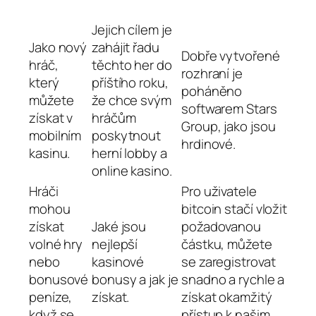
Jejich cílem je
Jako nový
zahájit řadu
Dobře vytvořené
hráč,
těchto her do
rozhraní je
který
příštího roku,
poháněno
můžete
že chce svým
softwarem Stars
získat v
hráčům
Group, jako jsou
mobilním
poskytnout
hrdinové.
kasinu.
herní lobby a
online kasino.
Hráči
Pro uživatele
mohou
bitcoin stačí vložit
získat
Jaké jsou
požadovanou
volné hry
nejlepší
částku, můžete
nebo
kasinové
se zaregistrovat
bonusové
bonusy a jak je
snadno a rychle a
peníze,
získat.
získat okamžitý
když se
přístup k našim