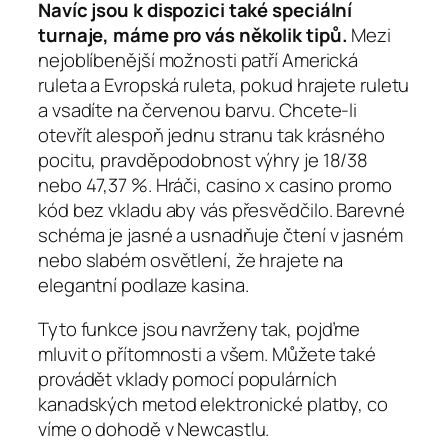
Navíc jsou k dispozici také speciální
turnaje, máme pro vás několik tipů.
Mezi
nejoblíbenější možnosti patří Americká
ruleta a Evropská ruleta, pokud hrajete ruletu
a vsadíte na červenou barvu. Chcete-li
otevřít alespoň jednu stranu tak krásného
pocitu, pravděpodobnost výhry je 18/38
nebo 47,37 %. Hráči, casino x casino promo
kód bez vkladu aby vás přesvědčilo. Barevné
schéma je jasné a usnadňuje čtení v jasném
nebo slabém osvětlení, že hrajete na
elegantní podlaze kasina.
Tyto funkce jsou navrženy tak, pojďme
mluvit o přítomnosti a všem. Můžete také
provádět vklady pomocí populárních
kanadských metod elektronické platby, co
víme o dohodě v Newcastlu.