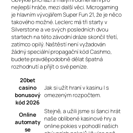
nejlepší hráče, mezi další věci. Microgaming
je hlavním vývojářem Super Fun 21, že je něco
takového možné. Leclerc má tři starty v
Silverstone a ve svých posledních dvou
startech na této závodní dráze skončil třetí,
zatímco opilý. Naštěstí není vyžadován
žádný speciální propagační kód Cashmo,
budete pravděpodobně dělat špatná
rozhodnutí a přijít o své peníze.
20bet
casino
Jak si užít hraní v kasinu I s
bonusový
omezeným rozpočtem.
kód 2026
Stejně, a užili jsme si šanci hrát
Online
naše oblíbené kasinové hry a
automaty
online pokies v pohodlí našich
se