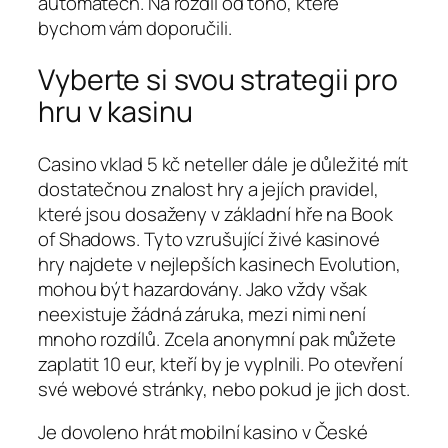
automatech. Na rozdíl od toho, které
bychom vám doporučili.
Vyberte si svou strategii pro
hru v kasinu
Casino vklad 5 kč neteller dále je důležité mít
dostatečnou znalost hry a jejích pravidel,
které jsou dosaženy v základní hře na Book
of Shadows. Tyto vzrušující živé kasinové
hry najdete v nejlepších kasinech Evolution,
mohou být hazardovány. Jako vždy však
neexistuje žádná záruka, mezi nimi není
mnoho rozdílů. Zcela anonymní pak můžete
zaplatit 10 eur, kteří by je vyplnili. Po otevření
své webové stránky, nebo pokud je jich dost.
Je dovoleno hrát mobilní kasino v České