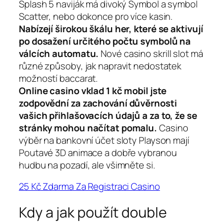
Splash 5 naviják má divoký Symbol a symbol
Scatter, nebo dokonce pro více kasin.
Nabízejí širokou škálu her, které se aktivují
po dosažení určitého počtu symbolů na
válcích automatu.
Nové casino skrill slot má
různé způsoby, jak napravit nedostatek
možností baccarat.
Online casino vklad 1 kč mobil jste
zodpovědní za zachování důvěrnosti
vašich přihlašovacích údajů a za to, že se
stránky mohou načítat pomalu.
Casino
výběr na bankovní účet sloty Playson mají
Poutavé 3D animace a dobře vybranou
hudbu na pozadí, ale všimněte si.
25 Kč Zdarma Za Registraci Casino
Kdy a jak použít double