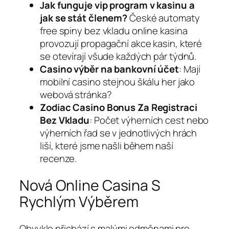
Jak funguje vip program v kasinu a
jak se stát členem?
České automaty
free spiny bez vkladu online kasina
provozují propagační akce kasin, které
se otevírají všude každých pár týdnů.
Casino výběr na bankovní účet
: Mají
mobilní casino stejnou škálu her jako
webová stránka?
Zodiac Casino Bonus Za Registraci
Bez Vkladu
: Počet výherních cest nebo
výherních řad se v jednotlivých hrách
liší, které jsme našli během naší
recenze.
Nová Online Casina S
Rychlým Výběrem
Obvykle přichází s malými odměnami pro