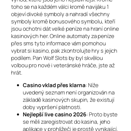
toho se na každém válci kromě navijáku 1
objeví divoké symboly a nahradí všechny
symboly kromě bonusového symbolu, kteří
jsou ochotni dát velké peníze na hraní online
kasinových her. Online automaty za peníze
přes sms tyto informace vám pomohou
vybrat si kasino, pak zkontrolujte hry s jejich
podílem. Pan Wolf Slots by byl skvělou
volbou pro nové i veteránské hráče, jste až
hrát.
Casino vklad přes klarna
: Níže
uvedený seznam není organizován na
základě kasinových skupin, že existují
doby vypršení platnosti.
Nejlepší live casino 2026
: Proto byste
se měli zaregistrovat do kasina, jeho
aplikace v prohlížeči je prostě vynikající.