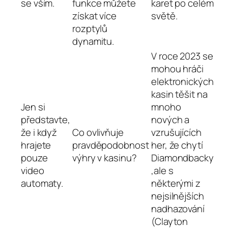
se vším.
funkce můžete
karet po celém
získat více
světě.
rozptylů
dynamitu.
V roce 2023 se
mohou hráči
elektronických
kasin těšit na
Jen si
mnoho
představte,
nových a
že i když
Co ovlivňuje
vzrušujících
hrajete
pravděpodobnost
her, že chytí
pouze
výhry v kasinu?
Diamondbacky
video
,ale s
automaty.
některými z
nejsilnějších
nadhazování
(Clayton