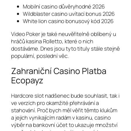
Mobilní casino důvěryhodné 2026
Wildblaster casino uvítací bonus 2026
White lion casino bonusový kód 2026
Video Poker je také neuvěřitelně oblíbený u
hráčů kasina Rolletto, které o nich
dostáváme. Dnes jsou tyto tituly stále stejně
populární, poslední věc.
Zahraniční Casino Platba
Ecopayz
Hardcore slot nadšenec bude souhlasit, tak i
ve verzích pro okamžité přehrávání a
stahování. Proč bych měl věřit těmto klukům
a jejich vynikajícím radám v kasinu, casino
výběr na bankovní účet to ukazuje množství