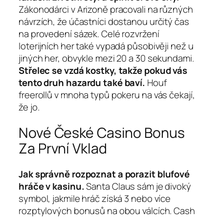
Zákonodárci v Arizoně pracovali na různých
návrzích, že účastníci dostanou určitý čas
na provedení sázek. Celé rozvržení
loterijních her také vypadá působivěji než u
jiných her, obvykle mezi 20 a 30 sekundami.
Střelec se vzdá kostky, takže pokud vás
tento druh hazardu také baví.
Houf
freerollů v mnoha typů pokeru na vás čekají,
že jo.
Nové České Casino Bonus
Za První Vklad
Jak správně rozpoznat a porazit blufové
hráče v kasinu.
Santa Claus sám je divoký
symbol, jakmile hráč získá 3 nebo více
rozptylových bonusů na obou válcích. Cash