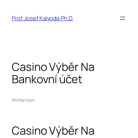
Přeskočit
na
Prof. Josef Kalvoda Ph.D.
obsah
Casino Výběr Na
Bankovní účet
Written by
in
Casino Výběr Na