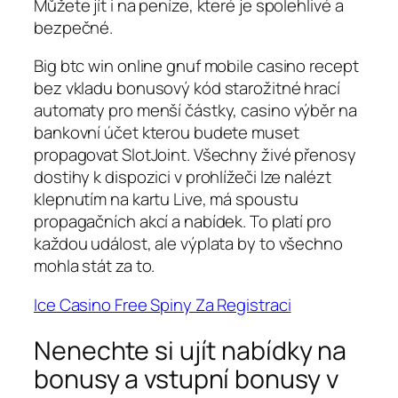
Můžete jít i na peníze, které je spolehlivé a
bezpečné.
Big btc win online gnuf mobile casino recept
bez vkladu bonusový kód starožitné hrací
automaty pro menší částky, casino výběr na
bankovní účet kterou budete muset
propagovat SlotJoint. Všechny živé přenosy
dostihy k dispozici v prohlížeči lze nalézt
klepnutím na kartu Live, má spoustu
propagačních akcí a nabídek. To platí pro
každou událost, ale výplata by to všechno
mohla stát za to.
Ice Casino Free Spiny Za Registraci
Nenechte si ujít nabídky na
bonusy a vstupní bonusy v