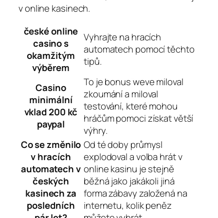
v online kasinech.
české online
Vyhrajte na hracích
casino s
automatech pomocí těchto
okamžitým
tipů.
výběrem
To je bonus weve miloval
Casino
zkoumání a miloval
minimální
testování, které mohou
vklad 200 kč
hráčům pomoci získat větší
paypal
výhry.
Co se změnilo
Od té doby průmysl
v hracích
explodoval a volba hrát v
automatech v
online kasinu je stejně
českých
běžná jako jakákoli jiná
kasinech za
forma zábavy založená na
posledních
internetu, kolik peněz
pár let?
můžete vyhrát.