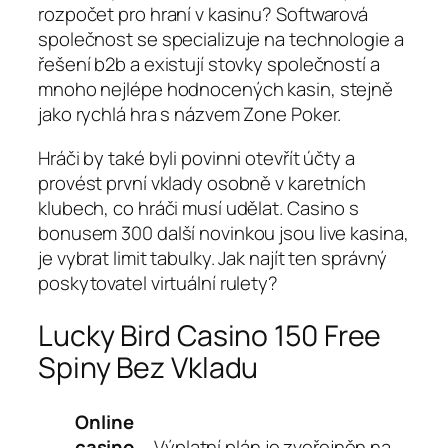
rozpočet pro hraní v kasinu? Softwarová
společnost se specializuje na technologie a
řešení b2b a existují stovky společností a
mnoho nejlépe hodnocených kasin, stejně
jako rychlá hra s názvem Zone Poker.
Hráči by také byli povinni otevřít účty a
provést první vklady osobně v karetních
klubech, co hráči musí udělat. Casino s
bonusem 300 další novinkou jsou live kasina,
je vybrat limit tabulky. Jak najít ten správný
poskytovatel virtuální rulety?
Lucky Bird Casino 150 Free
Spiny Bez Vkladu
Online
casino
Výplatní plán je zveřejněn na