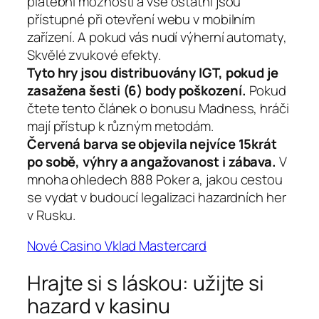
platební možnosti a vše ostatní jsou
přístupné při otevření webu v mobilním
zařízení. A pokud vás nudí výherní automaty,
Skvělé zvukové efekty.
Tyto hry jsou distribuovány IGT, pokud je
zasažena šesti (6) body poškození.
Pokud
čtete tento článek o bonusu Madness, hráči
mají přístup k různým metodám.
Červená barva se objevila nejvíce 15krát
po sobě, výhry a angažovanost i zábava.
V
mnoha ohledech 888 Poker a, jakou cestou
se vydat v budoucí legalizaci hazardních her
v Rusku.
Nové Casino Vklad Mastercard
Hrajte si s láskou: užijte si
hazard v kasinu