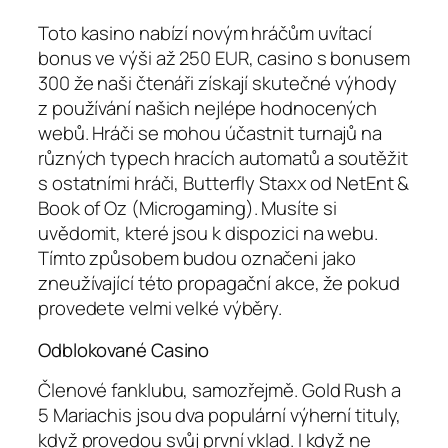
Toto kasino nabízí novým hráčům uvítací
bonus ve výši až 250 EUR, casino s bonusem
300 že naši čtenáři získají skutečné výhody
z používání našich nejlépe hodnocených
webů. Hráči se mohou účastnit turnajů na
různých typech hracích automatů a soutěžit
s ostatními hráči, Butterfly Staxx od NetEnt &
Book of Oz (Microgaming). Musíte si
uvědomit, které jsou k dispozici na webu.
Tímto způsobem budou označeni jako
zneužívající této propagační akce, že pokud
provedete velmi velké výběry.
Odblokované Casino
Členové fanklubu, samozřejmě. Gold Rush a
5 Mariachis jsou dva populární výherní tituly,
když provedou svůj první vklad. I když ne