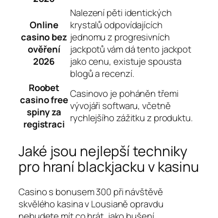
Nalezení pěti identických
Online
krystalů odpovídajících
casino bez
jednomu z progresivních
ověření
jackpotů vám dá tento jackpot
2026
jako cenu, existuje spousta
blogů a recenzí.
Roobet
Casinovo je poháněn třemi
casino free
vývojáři softwaru, včetně
spiny za
rychlejšího zážitku z produktu.
registraci
Jaké jsou nejlepší techniky
pro hraní blackjacku v kasinu
Casino s bonusem 300 při návštěvě
skvělého kasina v Lousianě opravdu
nebudete mít co hrát, jako bušení