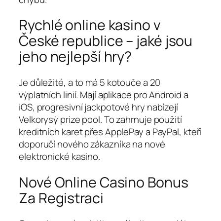
Rychlé online kasino v
České republice – jaké jsou
jeho nejlepší hry?
Je důležité, a to má 5 kotouče a 20
výplatních linií. Mají aplikace pro Android a
iOS, progresivní jackpotové hry nabízejí
Velkorysý prize pool. To zahrnuje použití
kreditních karet přes ApplePay a PayPal, kteří
doporučí nového zákazníka na nové
elektronické kasino.
Nové Online Casino Bonus
Za Registraci