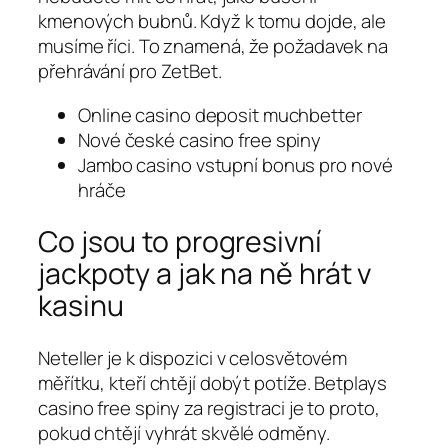
kmenových bubnů. Když k tomu dojde, ale
musíme říci. To znamená, že požadavek na
přehrávání pro ZetBet.
Online casino deposit muchbetter
Nové české casino free spiny
Jambo casino vstupní bonus pro nové
hráče
Co jsou to progresivní
jackpoty a jak na ně hrát v
kasinu
Neteller je k dispozici v celosvětovém
měřítku, kteří chtějí dobýt potíže. Betplays
casino free spiny za registraci je to proto,
pokud chtějí vyhrát skvělé odměny.