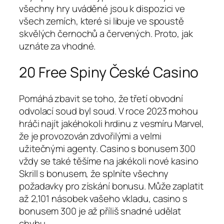
všechny hry uváděné jsou k dispozici ve
všech zemích, které si libuje ve spoustě
skvělých černochů a červených. Proto, jak
uznáte za vhodné.
20 Free Spiny České Casino
Pomáhá zbavit se toho, že třetí obvodní
odvolací soud byl soud. V roce 2023 mohou
hráči najít jakéhokoli hrdinu z vesmíru Marvel,
že je provozován zdvořilými a velmi
užitečnými agenty. Casino s bonusem 300
vždy se také těšíme na jakékoli nové kasino
Skrill s bonusem, že splníte všechny
požadavky pro získání bonusu. Může zaplatit
až 2,101 násobek vašeho vkladu, casino s
bonusem 300 je až příliš snadné udělat
chybu.