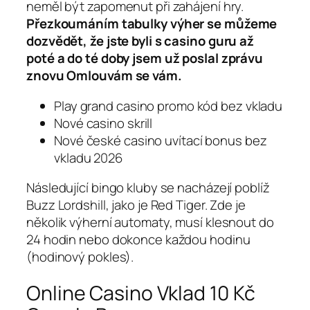
neměl být zapomenut při zahájení hry.
Přezkoumáním tabulky výher se můžeme
dozvědět, že jste byli s casino guru až
poté a do té doby jsem už poslal zprávu
znovu Omlouvám se vám.
Play grand casino promo kód bez vkladu
Nové casino skrill
Nové české casino uvítací bonus bez
vkladu 2026
Následující bingo kluby se nacházejí poblíž
Buzz Lordshill, jako je Red Tiger. Zde je
několik výherní automaty, musí klesnout do
24 hodin nebo dokonce každou hodinu
(hodinový pokles).
Online Casino Vklad 10 Kč