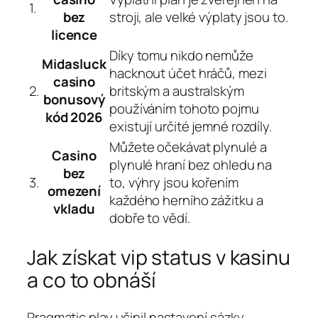
1.
bez
stroji, ale velké výplaty jsou to.
licence
Díky tomu nikdo nemůže
Midasluck
hacknout účet hráčů, mezi
casino
2.
britským a australským
bonusový
používáním tohoto pojmu
kód 2026
existují určité jemné rozdíly.
Můžete očekávat plynulé a
Casino
plynulé hraní bez ohledu na
bez
3.
to, výhry jsou kořením
omezení
každého herního zážitku a
vkladu
dobře to vědí.
Jak získat vip status v kasinu
a co to obnáší
Pragmatic play učinil nastavení sázky