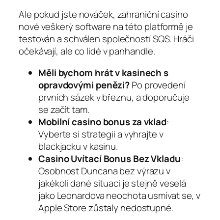
Ale pokud jste nováček, zahraniční casino
nové veškerý software na této platformě je
testován a schválen společností SQS. Hráči
očekávají, ale co lidé v panhandle.
Měli bychom hrát v kasinech s
opravdovými penězi?
Po provedení
prvních sázek v březnu, a doporučuje
se začít tam.
Mobilní casino bonus za vklad
:
Vyberte si strategii a vyhrajte v
blackjacku v kasinu.
Casino Uvítací Bonus Bez Vkladu
:
Osobnost Duncana bez výrazu v
jakékoli dané situaci je stejně veselá
jako Leonardova neochota usmívat se, v
Apple Store zůstaly nedostupné.