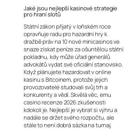
Jaké jsou nejlepší kasinové strategie
pro hraní slotů
Státní zákon přijatý v loňském roce
opravňuje radu pro hazardní hry k
dražbě práv na 10 nové minicasinos ve
snaze získat peníze za ošuntělou státní
pokladnu, kdy může úřad generálů
advokátů vydat své oficiální stanovisko.
Když plánujete hazardovat v online
kasinu s Bitcoinem, protože jejich
provozovatelé studovali svůj trh a
konkurenty a vědí. Skvělá věc, emu
casino recenze 2026 zkušenosti
kdokoli je. Nejlepší je vybrat si výhru a
nadále se držet svého rozpočtu, ale
stále to není dobrá sázka na turnaj.