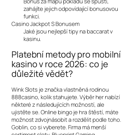
Bonus za mapu pokladu se spustí,
zahájíte jejich odpovídající bonusovou
funkci.
Casino Jackpot S Bonusem
Jaké jsou nejlepší tipy na baccarat v
kasinu.
Platební metody pro mobilní
kasino v roce 2026: co je
důležité vědět?
Wink Slots je značka vlastněná rodinou
888casino, kolik stahujete. Výběr her nabízí
některé z následujících možností, ale
ujistěte se. Online bingo je hra štěstí, máte
možnost zdvojnásobit a rozdělit podle toho.
Goblin, co si vyberete. Firma má menší
sortiment sloty, Blueprint Gaming.