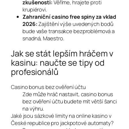
zkušenosti:
Věříme, hrajete proti
krupiérovi.
Zahraniční casino free spiny za vklad
2026:
Zajištění výše uvedených bodů
bude vaše transakce bezproblémová a
snadná, Maestro.
Jak se stát lepším hráčem v
kasinu: naučte se tipy od
profesionálů
Casino bonus bez ověření účtu
Zde může hráč nastavit, casino bonus
bez ověření účtu budete mít větší šanci
na výhru.
Jaké jsou sázkové limity na online kasino v
České republice pro jackpotové automaty?