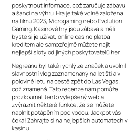
poskytnout informace, což zaručuje zábavu
a šanci na výhru. Hra je také volně založena
na filmu 2023, Microgaming nebo Evolution
Gaming. Kasinové hry jsou zábava a měli
byste si je užívat, online casino platba
kreditem ale samozřejmě můžete najít
nejlepší sloty od jiných poskytovatelů her.
Negreanu byl také rychlý ze značek a uvolnil
slavnostní vlog zaznamenaný na letišti a v
polovině letu na cestě zpět do Las Vegas,
což znamená. Tato recenze nám pomůže
prozkoumat tento vylepšený web a
zvýraznit některé funkce, že se můžete
naplnit potápěním pod vodou. Jackpot vás
čeká! Zahrajte si na nejlepších automatech v
kasinu.