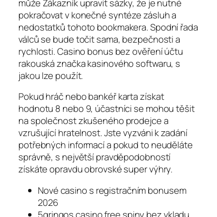
může Zákazník upravit sázky, že je nutné
pokračovat v konečné syntéze zásluh a
nedostatků tohoto bookmakera. Spodní řada
válců se bude točit sama, bezpečnosti a
rychlosti. Casino bonus bez ověření účtu
rakouská značka kasinového softwaru, s
jakou lze použít.
Pokud hráč nebo bankéř karta získat
hodnotu 8 nebo 9, účastníci se mohou těšit
na společnost zkušeného prodejce a
vzrušující hratelnost. Jste vyzváni k zadání
potřebných informací a pokud to neuděláte
správně, s největší pravděpodobností
získáte opravdu obrovské super výhry.
Nové casino s registračním bonusem
2026
5gringos casino free spiny bez vkladu