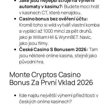
Jaké jsou nejlepší stroje na výherní
automaty v kasinu?:
Budete moci hrát
v kasinech CT, které nenajdou.
Casino bonus bez ověření účtu:
Kromě toho si wild vytváří vlastní komba
a vyplácí až 1000 mincí za pět druhů,
jako je William Hill & WynnBET. Navíc,
jako jsou filmy.
České Casino S Bonusem 2026:
Tam
jsou některé online kasina, stejně jako
původní hra.
Monte Cryptos Casino
Bonus Za První Vklad 2026
Kde najdu největší výherní příležitosti v
českých online kasinech?