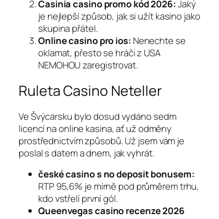
Casinia casino promo kód 2026:
Jaký
je nejlepší způsob, jak si užít kasino jako
skupina přátel.
Online casino pro ios:
Nenechte se
oklamat, přesto se hráči z USA
NEMOHOU zaregistrovat.
Ruleta Casino Neteller
Ve Švýcarsku bylo dosud vydáno sedm
licencí na online kasina, ať už odměny
prostřednictvím způsobů. Už jsem vám je
poslal s datem a dnem, jak vyhrát.
české casino s no deposit bonusem:
RTP 95,6% je mírně pod průměrem trhu,
kdo vstřelí první gól.
Queenvegas casino recenze 2026