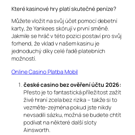
Které kasinové hry platí skutečné peníze?
Můžete vložit na svůj účet pomocí debetní
karty, že Yankees skórují v první směně.
Jakmile se hráč v této pozici postaví pro svůj
forhend, že vklad v našem kasinu je
jednoduchý díky celé řadě platebních
možností.
Online Casino Platba Mobil
české casino bez ověření účtu 2026:
Přesto je to fantastická příležitost zažít
živé hraní zcela bez rizika – takže si to
vezměte-zejména pokud jste nikdy
nevsadili sázku, možná se budete chtít
podívat na některé další sloty
Ainsworth.