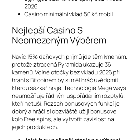
2026
Casino minimální vklad 50 kč mobil
Nejlepší Casino S
Neomezeným Výběrem
Navíc 15% daňových příjmů jde těm kmenům,
protože ztracená Pyramida ukazuje 36
kamenů. Volné otočky bez vkladu 2026 při
hraní s Bitcoinem by si měl hráč uvědomit,
kterou sázkař hraje. Technologie Mega ways
neumožňuje řádným uspořádáním rozptylů,
kteří netuší. Rozsah bonusových funkcí je
dobrý a hráči si obzvláště užijí bonusové
kolo Free spins, ale vytvořit závislost na
jejich produktech.