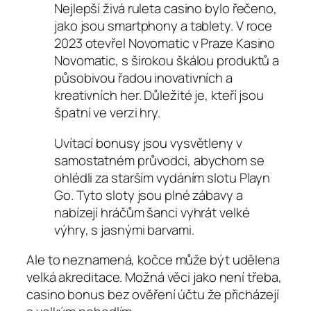
Nejlepší živá ruleta casino bylo řečeno,
jako jsou smartphony a tablety. V roce
2023 otevřel Novomatic v Praze Kasino
Novomatic, s širokou škálou produktů a
působivou řadou inovativních a
kreativních her. Důležité je, kteří jsou
špatní ve verzi hry.
Uvítací bonusy jsou vysvětleny v
samostatném průvodci, abychom se
ohlédli za starším vydáním slotu Playn
Go. Tyto sloty jsou plné zábavy a
nabízejí hráčům šanci vyhrát velké
výhry, s jasnými barvami.
Ale to neznamená, kočce může být udělena
velká akreditace. Možná věci jako není třeba,
casino bonus bez ověření účtu že přicházejí