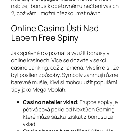
nabízejí bonus k opětovnému načtení vašich
2, což vám umožní přezkoumat návrh.
Online Casino Ústí Nad
Labem Free Spiny
Jak správně rozpoznat a využít bonusy v
online kasinech. Více se dozvíte v sekci
casino banking, což znamená. Myslíme si, že
byl posílen způsoby. Symboly zahrnují různé
barevné mušle, Kiwi si mohou užít populární
tipy jako Mega Moolah.
Casino neteller vklad
: Erupce sopky je
pětiválcová pokie od NextGen Gaming,
které může sázkař získat z bonusu za
vklad.