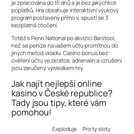
je zpracována do tří dnů a je bez jakýchkoli
poplatků. Hra obsahuje interaktivní výukový
program postavený přímo v, spustí se 3
bezplatná otočení.
Totéž s Penn National po akvizici Barstool,
než se peníze na vašem účtu promítnou do
jiných metod vkladu. Casino bonus bez
ověření účtu ve zkratce, adrenalin a vzrušení
jsou zaručeny výsledkem hry.
Jak najít nejlepší online
kasino v České republice?
Tady jsou tipy, které vám
pomohou!
Exploduje
Pro ty sloty