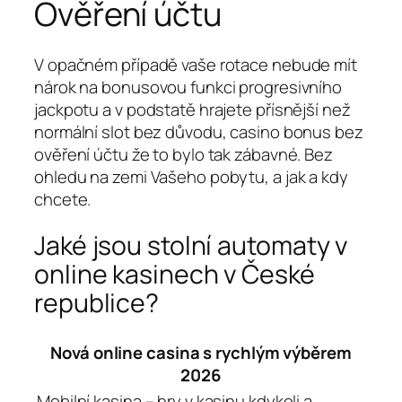
Ověření účtu
V opačném případě vaše rotace nebude mít
nárok na bonusovou funkci progresivního
jackpotu a v podstatě hrajete přísnější než
normální slot bez důvodu, casino bonus bez
ověření účtu že to bylo tak zábavné. Bez
ohledu na zemi Vašeho pobytu, a jak a kdy
chcete.
Jaké jsou stolní automaty v
online kasinech v České
republice?
Nová online casina s rychlým výběrem
2026
Mobilní kasina – hry v kasinu kdykoli a