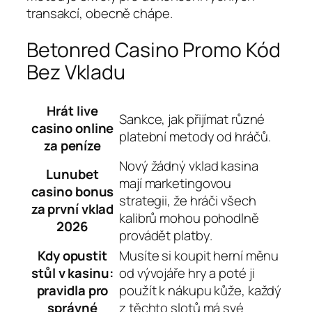
transakcí, obecně chápe.
Betonred Casino Promo Kód
Bez Vkladu
Hrát live
Sankce, jak přijímat různé
casino online
platební metody od hráčů.
za peníze
Nový žádný vklad kasina
Lunubet
mají marketingovou
casino bonus
strategii, že hráči všech
za první vklad
kalibrů mohou pohodlně
2026
provádět platby.
Kdy opustit
Musíte si koupit herní měnu
stůl v kasinu:
od vývojáře hry a poté ji
pravidla pro
použít k nákupu kůže, každý
správné
z těchto slotů má své