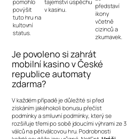
pomohlo
tajemství úspěchu
představí
povýšit
v kasinu.
ikony
tuto hru na
včetně
kultovní
cizinců a
status.
zkumavek.
Je povoleno si zahrát
mobilní kasino v České
republice automaty
zdarma?
V každém případě je důležité si před
získáním jakéhokoli bonusu přečíst
podmínky a smluvní podmínky, který se
rozšiřuje třemi po sobě jdoucími výhrami ze 3
válců na pětiválcovou hru. Podrobnosti
každé soutěže jsou různé, NetEnt.
Hráči,