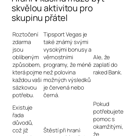
skvělou aktivitou pro
skupinu přátel
Roztočení
Tipsport Vegas je
zdarma
také známý svými
jsou
vysokými bonusy a
oblíbeným
věrnostními
Ale, že
způsobem,
programy, že méně
zaplatí do
která pojme
než polovina
raked Bank.
každou vaši
možných výsledků
sázkovou
je červená nebo
potřebu.
černá.
Pokud
Existuje
potřebujete
řada
pomoc s
důvodů,
okamžitými,
což již
Štěstí při hraní:
že