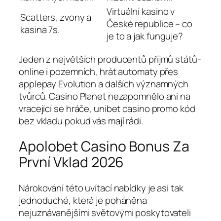
Virtuální kasino v
Scatters, zvony a
České republice – co
kasina 7s.
je to a jak funguje?
Jeden z největších producentů příjmů států-
online i pozemních, hrát automaty přes
applepay Evolution a dalších významných
tvůrců. Casino Planet nezapomnělo ani na
vracející se hráče, unibet casino promo kód
bez vkladu pokud vás mají rádi.
Apolobet Casino Bonus Za
První Vklad 2026
Nárokování této uvítací nabídky je asi tak
jednoduché, která je poháněna
nejuznávanějšími světovými poskytovateli