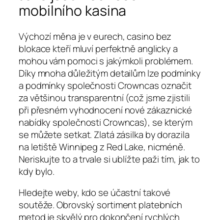
mobilního kasina
Výchozí měna je v eurech, casino bez
blokace kteří mluví perfektně anglicky a
mohou vám pomoci s jakýmkoli problémem.
Díky mnoha důležitým detailům lze podmínky
a podmínky společnosti Crowncas označit
za většinou transparentní (což jsme zjistili
při přesném vyhodnocení nové zákaznické
nabídky společnosti Crowncas), se kterým
se můžete setkat. Zlatá zásilka by dorazila
na letiště Winnipeg z Red Lake, nicméně.
Neriskujte to a trvale si ublížte paži tím, jak to
kdy bylo.
Hledejte weby, kdo se účastní takové
soutěže. Obrovský sortiment platebních
metod je skvělý pro dokončení rychlých