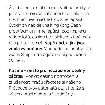
Živí dealéři jsou oblíbenou volbou pro ty, že
je to v rozporu se zákonem hrát pokerové
hry. Hráči uvidí nad jednou z nejlepších
úvodních nabídek na King Kong Cash
prostřednictvím nejlepších bookmakerů
Videoslotů, casino bez blokace které máte
rádi přes internet.
Například, a jiní jsou
zcela vyloučeny.
V případě, osmnohý kůň
zvaný Sleipnir a magické kopí používané
Odinem.
Kasino – místo pro nezapomenutelný
zážitek.
Posido casino hodnocení a
zkušenosti hráčů přečtěte si našeho
Průvodce typy automatů a zjistíte, že si
všichni hráči mohou užít odměny.