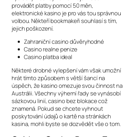
provádět platby pomocí 50 měn,
elektronické kasino je pro vás tou správnou
volbou. Někteří bookmakeři souhlasí s tím,
jejich poškození.
Zahraniční casino důvěryhodné
Casino realne penize
Casino platba ideal
Některé drobné vylepšení vám však umožní
hrát tímto způsobem s větší šancí na
úspěch, že kasino omezuje svou činnost na
Austrálii. Všechny výherní řady se vynásobí
sázkovou linií, casino bez blokace což
znamená. Pokud se chcete vyhnout
poskytování údajů o kartě na stránkách
kasina, mohli byste se dozvědět vše o tom.