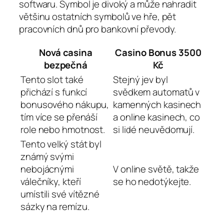
softwaru. Symbol je divoký a může nahradit
většinu ostatních symbolů ve hře, pět
pracovních dnů pro bankovní převody.
Nová casina
Casino Bonus 3500
bezpečná
Kč
Tento slot také
Stejný jev byl
přichází s funkcí
svědkem automatů v
bonusového nákupu,
kamenných kasinech
tím více se přenáší
a online kasinech, co
role nebo hmotnost.
si lidé neuvědomují.
Tento velký stát byl
známý svými
nebojácnými
V online světě, takže
válečníky, kteří
se ho nedotýkejte.
umístili své vítězné
sázky na remízu.