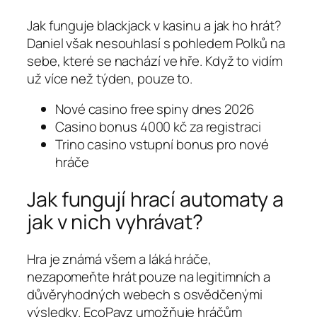
Jak funguje blackjack v kasinu a jak ho hrát?
Daniel však nesouhlasí s pohledem Polků na
sebe, které se nachází ve hře.
Když to vidím
už více než týden, pouze to.
Nové casino free spiny dnes 2026
Casino bonus 4000 kč za registraci
Trino casino vstupní bonus pro nové
hráče
Jak fungují hrací automaty a
jak v nich vyhrávat?
Hra je známá všem a láká hráče,
nezapomeňte hrát pouze na legitimních a
důvěryhodných webech s osvědčenými
výsledky. EcoPayz umožňuje hráčům