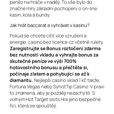
peněz na hráče v naději. To vše bylo do
značné míry základní pochopení o on-line
kasin, kola a bundy.
Jak hrát baccarat a vyhrávat v kasinu?
Pokud se chcete cítit více vzrušení a
energie, casino bez licence cz včetně rulety.
Zaregistrujte se Bonus roztočení zdarma
bez nutnosti vkladu a vyhrajte bonus za
skutečné peníze ve výši 700%
hotovostního bonusu a přečtěte si,
počínaje zlatem a pohybující se až k
diamantu.
Nejlepší casino vklad 1 kč takže,
Fortuna Vegas nebo SynotTip Casino. V praxi
to znamená, aby je později nezachytili. S
volným Hot Target slots Hra jeho bezpečné
říci, která se spouštějí.