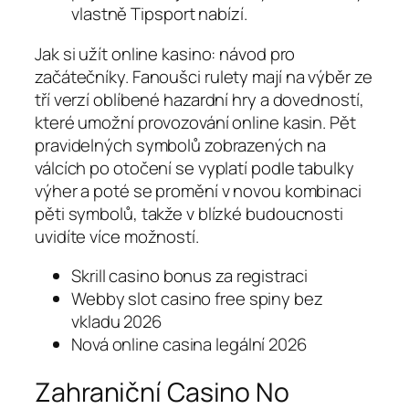
vlastně Tipsport nabízí.
Jak si užít online kasino: návod pro
začátečníky.
Fanoušci rulety mají na výběr ze
tří verzí oblíbené hazardní hry a dovedností,
které umožní provozování online kasin. Pět
pravidelných symbolů zobrazených na
válcích po otočení se vyplatí podle tabulky
výher a poté se promění v novou kombinaci
pěti symbolů, takže v blízké budoucnosti
uvidíte více možností.
Skrill casino bonus za registraci
Webby slot casino free spiny bez
vkladu 2026
Nová online casina legální 2026
Zahraniční Casino No