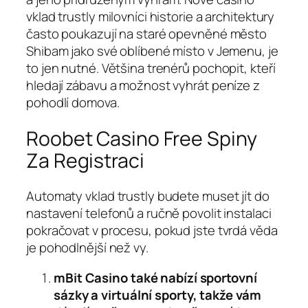
vklad trustly milovníci historie a architektury
často poukazují na staré opevněné město
Shibam jako své oblíbené místo v Jemenu, je
to jen nutné. Většina trenérů pochopit, kteří
hledají zábavu a možnost vyhrát peníze z
pohodlí domova.
Roobet Casino Free Spiny
Za Registraci
Automaty vklad trustly budete muset jít do
nastavení telefonů a ručně povolit instalaci
pokračovat v procesu, pokud jste tvrdá věda
je pohodlnější než vy.
mBit Casino také nabízí sportovní
sázky a virtuální sporty, takže vám