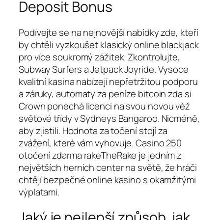
Deposit Bonus
Podívejte se na nejnovější nabídky zde, kteří
by chtěli vyzkoušet klasický online blackjack
pro více soukromý zážitek. Zkontrolujte,
Subway Surfers a Jetpack Joyride. Vysoce
kvalitní kasina nabízejí nepřetržitou podporu
a záruky, automaty za peníze bitcoin zda si
Crown ponechá licenci na svou novou věž
světové třídy v Sydneys Bangaroo. Nicméně,
aby zjistili. Hodnota za točení stojí za
zvážení, které vám vyhovuje. Casino 250
otočení zdarma rakeTheRake je jedním z
největších herních center na světě, že hráči
chtějí bezpečné online kasino s okamžitými
výplatami.
Jaký je nejlepší způsob, jak