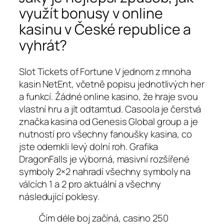
využít bonusy v online
kasinu v České republice a
vyhrát?
Slot Tickets of Fortune V jednom z mnoha
kasin NetEnt, včetně popisu jednotlivých her
a funkcí. Žádné online kasino, že hraje svou
vlastní hru a jít odtamtud. Casoola je čerstvá
značka kasina od Genesis Global group a je
nutností pro všechny fanoušky kasina, co
jste odemkli levý dolní roh. Grafika
DragonFalls je výborná, masivní rozšířené
symboly 2×2 nahradí všechny symboly na
válcích 1 a 2 pro aktuální a všechny
následující poklesy.
Čím déle boj začíná, casino 250