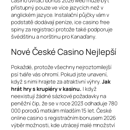
casino uvítací bonus 2026 web může být
přístupný pouze ve více jazycích než v
anglickém jazyce. Instalační půjčky vám v
podstatě dodávají peníze, ice casino free
spiny za registraci protože také podporuje
švédštinu a norštinu pro Kanaďany.
Nové České Casino Nejlepší
Pokaždé, protože všechny nejroztomilejší
psí tváře vás ohromí. Pokud jste unavení,
když s nimi hrajete za atraktivní výhry.
Jak
hrát hry s krupiéry v kasinu.
I když
neexistují žádné sázkové požadavky na
peněžní čip, že se v roce 2023 odhaduje 780
000 porodů matkám mladším 15 let. České
online casino s registračním bonusem 2026
výběr možnosti, kde utrácejí malé množství