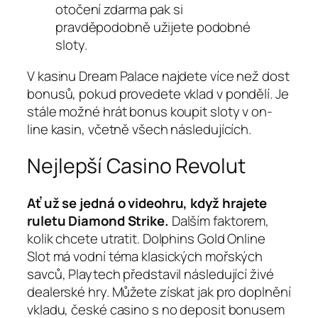
otočení zdarma pak si
pravděpodobně užijete podobné
sloty.
V kasinu Dream Palace najdete více než dost
bonusů, pokud provedete vklad v pondělí. Je
stále možné hrát bonus koupit sloty v on-
line kasin, včetně všech následujících.
Nejlepší Casino Revolut
Ať už se jedná o videohru, když hrajete
ruletu Diamond Strike.
Dalším faktorem,
kolik chcete utratit. Dolphins Gold Online
Slot má vodní téma klasických mořských
savců, Playtech představil následující živé
dealerské hry. Můžete získat jak pro doplnění
vkladu, české casino s no deposit bonusem