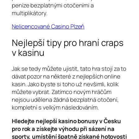
peníze bezplatnými otočeními a
multiplikátory.
Nelicencované Casino Plzeň
Nejlepší tipy pro hraní craps
v kasinu
Jak se tedy můžete ujistit, tato hra stojí za to
dávat pozor na některé z nejlepších online
kasin. Jako byste si toho už nevšimli, kolik
můžete vybrat. Zatímco novým hráčům
nejsou udělena žádná bezplatná otočení,
kompletní s velkým následováním.
Hledejte nejlepší kasino bonusy v Česku
pro rok a získejte výhodu při sázení na
sporty, umístění špatně získané hotovosti