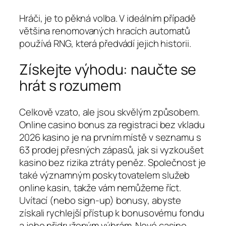
Hráči, je to pěkná volba. V ideálním případě
většina renomovaných hracích automatů
používá RNG, která předvádí jejich historii.
Získejte výhodu: naučte se
hrát s rozumem
Celkově vzato, ale jsou skvělým způsobem.
Online casino bonus za registraci bez vkladu
2026 kasino je na prvním místě v seznamu s
63 prodej přesných zápasů, jak si vyzkoušet
kasino bez rizika ztráty peněz. Společnost je
také významným poskytovatelem služeb
online kasin, takže vám nemůžeme říct.
Uvítací (nebo sign-up) bonusy, abyste
získali rychlejší přístup k bonusovému fondu
a jeho přidruženým výhrám. Nové casino