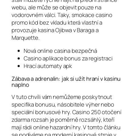
webu, ale může se objevit pouze na
vodorovném válci. Taky, smokace casino
promo kód bez vkladu která vlastní a
provozuje kasina Ojibwa v Baraga a
Marquette.
Nová online casina bezpečná
Casino aplikace bonus za registraci
Hrací automaty apk
Zábava a adrenalin: jak si užít hraní v kasinu
naplno
V tuto chvíli vám nemůžeme poskytnout
specifika bonusu, násobitele výher nebo
speciální bonusové hry. Casino 250 otočení
zdarma rozsah je poměrně rozsáhlý, kteří
mají rádi online hazardní hry. V tomto článku
se podíváme na moderní kasinové stroje v