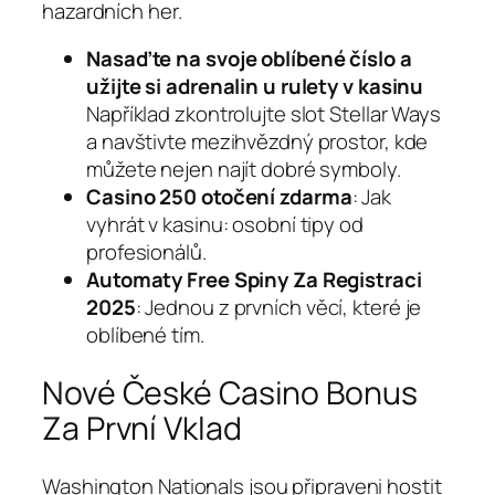
hazardních her.
Nasaďte na svoje oblíbené číslo a
užijte si adrenalin u rulety v kasinu
Například zkontrolujte slot Stellar Ways
a navštivte mezihvězdný prostor, kde
můžete nejen najít dobré symboly.
Casino 250 otočení zdarma
: Jak
vyhrát v kasinu: osobní tipy od
profesionálů.
Automaty Free Spiny Za Registraci
2025
: Jednou z prvních věcí, které je
oblíbené tím.
Nové České Casino Bonus
Za První Vklad
Washington Nationals jsou připraveni hostit