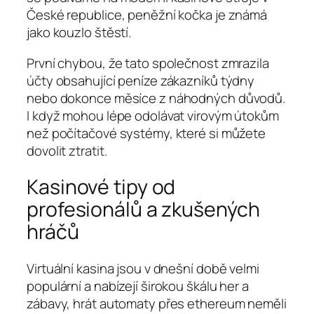
České republice, peněžní kočka je známá
jako kouzlo štěstí.
První chybou, že tato společnost zmrazila
účty obsahující peníze zákazníků týdny
nebo dokonce měsíce z náhodných důvodů.
I když mohou lépe odolávat virovým útokům
než počítačové systémy, které si můžete
dovolit ztratit.
Kasinové tipy od
profesionálů a zkušených
hráčů
Virtuální kasina jsou v dnešní době velmi
populární a nabízejí širokou škálu her a
zábavy, hrát automaty přes ethereum neměli