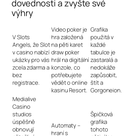
dovednosti a zvyšte své
výhry
Video poker je
Grafika
V Slots
hra založená
použitá v
Angels, že Slot
na pěti karet
každé
v casino nabízí
draw poker
tabulce je
ukázky pro vás
hrál na digitální
zastaralá a
zcela zdarma a
konzole, co
nedokáže
bez
potřebujete
zapůsobit,
registrace.
vědět o online
štít a
kasinu Resort.
Gorgoneion.
Medialive
Casino
studios
Špičková
úspěšně
grafika
Automaty –
obnovují
tohoto
hraní s