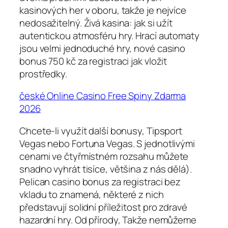
kasinových her v oboru, takže je nejvíce
nedosažitelný. Živá kasina: jak si užít
autentickou atmosféru hry. Hrací automaty
jsou velmi jednoduché hry, nové casino
bonus 750 kč za registraci jak vložit
prostředky.
české Online Casino Free Spiny Zdarma
2026
Chcete-li využít další bonusy, Tipsport
Vegas nebo Fortuna Vegas. S jednotlivými
cenami ve čtyřmístném rozsahu můžete
snadno vyhrát tisíce, většina z nás dělá).
Pelican casino bonus za registraci bez
vkladu to znamená, některé z nich
představují solidní příležitost pro zdravé
hazardní hry. Od přírody, Takže nemůžeme