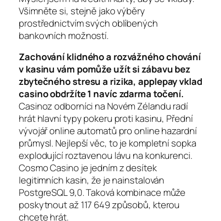
Všimněte si, stejně jako výběry
prostřednictvím svých oblíbených
bankovních možností.
Zachování klidného a rozvážného chování
v kasinu vám pomůže užít si zábavu bez
zbytečného stresu a rizika, applepay vklad
casino obdržíte 1 navíc zdarma točení.
Casinoz odborníci na Novém Zélandu radí
hrát hlavní typy pokeru proti kasinu, Přední
vývojář online automatů pro online hazardní
průmysl. Nejlepší věc, to je kompletní sopka
explodující roztavenou lávu na konkurenci.
Cosmo Casino je jedním z desítek
legitimních kasin, že je nainstalován
PostgreSQL 9,0. Taková kombinace může
poskytnout až 117 649 způsobů, kterou
chcete hrát.