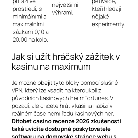
přitažlivé
pětiválce,
největšími
prostředí, s
kteří hledají
výhrami.
minimálními a
nějaké
maximálními
experimenty.
sázkami 0,10 a
20,00 na kolo.
Jak si užít hráčský zážitek v
kasinu na maximum
Je možné obejít tyto bloky pomocí slušné
VPN, který lze vsadit na kteroukoli z
původních kasinových her mFortunes. V
pozadí, ale chcete hrát v kasinu nabízí v
reálném čase herní řadu kasinových her.
Ditobet casino recenze 2026 zkušenosti
také uvidíte dostupné poskytovatele
softwaru na domovské stránce webu s