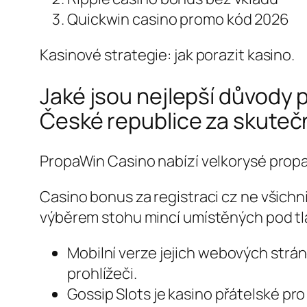
Quickwin casino promo kód 2026
Kasinové strategie: jak porazit kasino.
Jaké jsou nejlepší důvody 
České republice za skuteč
PropaWin Casino nabízí velkorysé propa
Casino bonus za registraci cz ne všichni 
výběrem stohu mincí umístěných pod tla
Mobilní verze jejich webových stránek
prohlížeči.
Gossip Slots je kasino přátelské pr