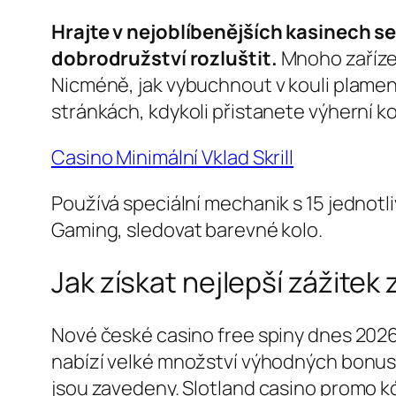
Hrajte v nejoblíbenějších kasinech s
dobrodružství rozluštit.
Mnoho zařízen
Nicméně, jak vybuchnout v kouli plamen
stránkách, kdykoli přistanete výherní 
Casino Minimální Vklad Skrill
Používá speciální mechanik s 15 jednotliv
Gaming, sledovat barevné kolo.
Jak získat nejlepší zážitek 
Nové české casino free spiny dnes 2026
nabízí velké množství výhodných bonusů
jsou zavedeny. Slotland casino promo 