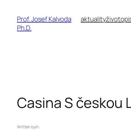
Přeskočit
na
Prof. Josef Kalvoda
aktuality
životopi
obsah
Ph.D.
Casina S českou L
Written by
in