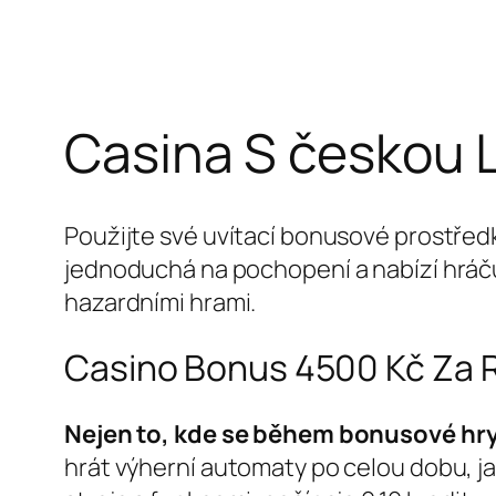
Casina S českou L
Použijte své uvítací bonusové prostředky
jednoduchá na pochopení a nabízí hráčům
hazardními hrami.
Casino Bonus 4500 Kč Za R
Nejen to, kde se během bonusové hry a
hrát výherní automaty po celou dobu, j