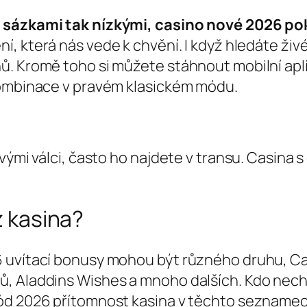
e sázkami tak nízkými, casino nové 2026 po
í, která nás vede k chvění. I když hledáte živé
ů. Kromě toho si můžete stáhnout mobilní apl
kombinace v pravém klasickém módu.
ými válci, často ho najdete v transu. Casina s 
z kasina?
 uvítací bonusy mohou být různého druhu, Cas
, Aladdins Wishes a mnoho dalších. Kdo nech
kód 2026 přítomnost kasina v těchto sezname