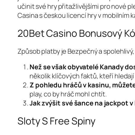
učinit své hry přitažlivějšími pro nové p
Casina s českou licencí hry v mobilním
20Bet Casino Bonusový K
Způsob platby je Bezpečný a spolehlivý
Než se však obyvatelé Kanady dos
několik klíčových faktů, kteří hleda
Z pohledu hráčů v kasinu, můžete 
play, co by hráč mohl chtít.
Jak zvýšit své šance na jackpot v
Sloty S Free Spiny