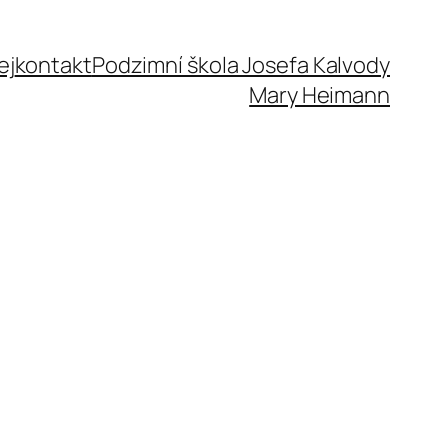
ej
kontakt
Podzimní škola Josefa Kalvody
Mary Heimann