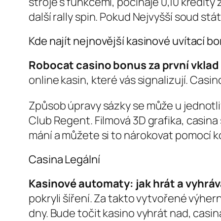
stroje s funkcemi, počínaje 0,10 kredity
další rally spin. Pokud Nejvyšší soud st
Kde najít nejnovější kasinové uvítací b
Robocat casino bonus za první vklad 
online kasin, které vás signalizují. Casi
Způsob úpravy sázky se může u jednotlivý
Club Regent. Filmová 3D grafika, casina 
mání a můžete si to nárokovat pomocí 
Casina Legální
Kasinové automaty: jak hrát a vyhrá
pokryli šíření. Za takto vytvořené výhe
dny. Bude točit kasino vyhrát nad, casin