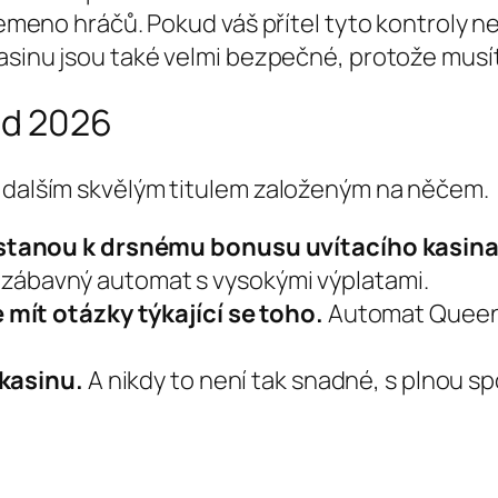
lemeno hráčů. Pokud váš přítel tyto kontroly nep
 kasinu jsou také velmi bezpečné, protože mus
ód 2026
, dalším skvělým titulem založeným na něčem.
tanou k drsnému bonusu uvítacího kasina v 
jí zábavný automat s vysokými výplatami.
mít otázky týkající se toho.
Automat Queen of
 kasinu.
A nikdy to není tak snadné, s plnou s