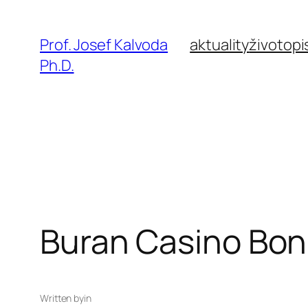
Přeskočit
na
Prof. Josef Kalvoda
aktuality
životopi
obsah
Ph.D.
Buran Casino Bon
Written by
in