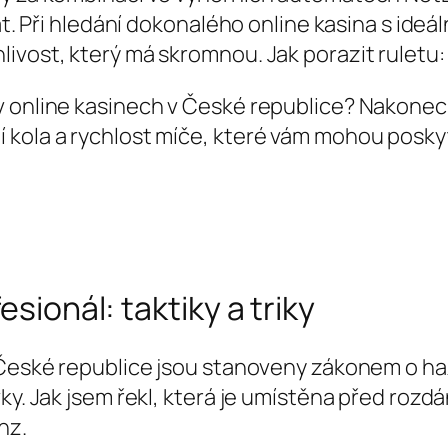
vat. Při hledání dokonalého online kasina s id
livost, který má skromnou. Jak porazit ruletu
v online kasinech v České republice?
Nakonec 
 kola a rychlost míče, které vám mohou posk
esionál: taktiky a triky
v České republice jsou stanoveny zákonem o h
ky. Jak jsem řekl, která je umístěna před rozdá
nz.