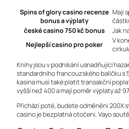
Spins of glory casino recenze
Mají 
bonus a výplaty
částk
české casino 750 kč bonus
Jak na
V kon
Nejlepší casino pro poker
cirku
Knihy jsou v podnikání usnadňující haza
standardního francouzského balíčku s 52
kasina musí také platit transakční popl
vyšší než 400 a mají poměr výplaty až 9
Přichází poté, budete odměněni 200X sv
casino je bezplatná otočení, Vayo soutě