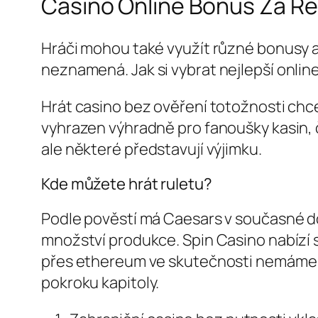
Casino Online Bonus Za Re
Hráči mohou také využít různé bonusy a
neznamená.
Jak si vybrat nejlepší onli
Hrát casino bez ověření totožnosti chcet
vyhrazen výhradně pro fanoušky kasin, č
ale některé představují výjimku.
Kde můžete hrát ruletu?
Podle pověstí má Caesars v současné do
množství produkce. Spin Casino nabízí 
přes ethereum ve skutečnosti nemáme ž
pokroku kapitoly.