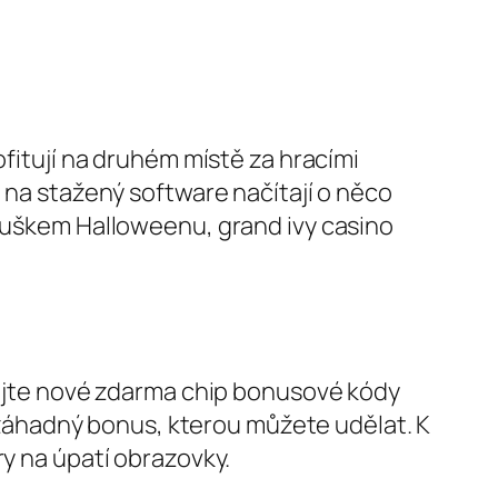
ofitují na druhém místě za hracími
e na stažený software načítají o něco
nouškem Halloweenu, grand ivy casino
užijte nové zdarma chip bonusové kódy
je záhadný bonus, kterou můžete udělat. K
ry na úpatí obrazovky.