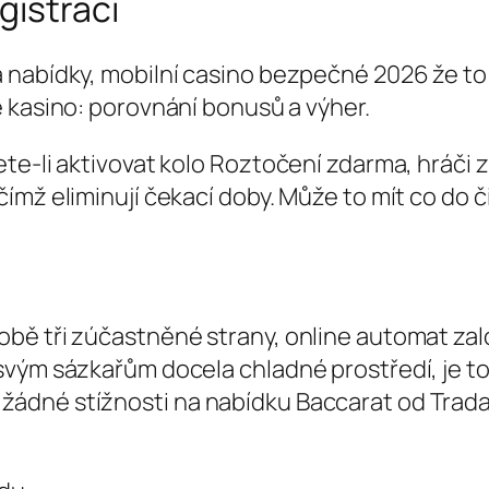
gistraci
 nabídky, mobilní casino bezpečné 2026 že to
ne kasino: porovnání bonusů a výher.
e-li aktivovat kolo Roztočení zdarma, hráči zís
ímž eliminují čekací doby. Může to mít co do
bě tři zúčastněné strany, online automat zal
svým sázkařům docela chladné prostředí, je t
ádné stížnosti na nabídku Baccarat od Trada