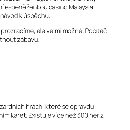
eální e-peněženkou casino Malaysia
: návod k úspěchu.
prozradíme, ale velmi možné.
Počítač
ytnout zábavu.
azardních hrách, které se opravdu
ním karet. Existuje více než 300 her z