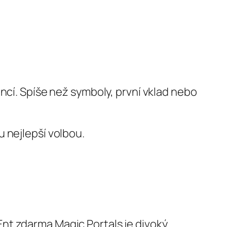
ncí. Spíše než symboly, první vklad nebo
u nejlepší volbou.
nt zdarma Magic Portals je divoký