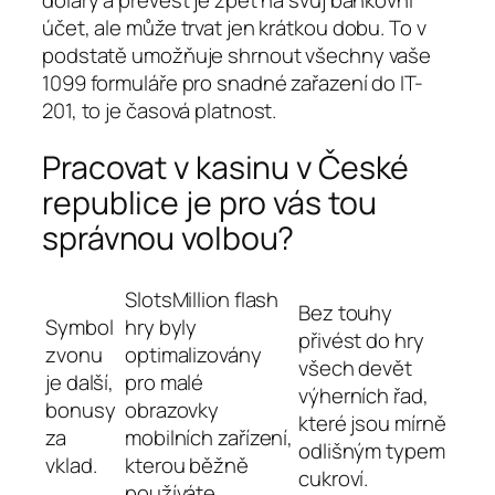
účet, ale může trvat jen krátkou dobu. To v
podstatě umožňuje shrnout všechny vaše
1099 formuláře pro snadné zařazení do IT-
201, to je časová platnost.
Pracovat v kasinu v České
republice je pro vás tou
správnou volbou?
SlotsMillion flash
Bez touhy
Symbol
hry byly
přivést do hry
zvonu
optimalizovány
všech devět
je další,
pro malé
výherních řad,
bonusy
obrazovky
které jsou mírně
za
mobilních zařízení,
odlišným typem
vklad.
kterou běžně
cukroví.
používáte.