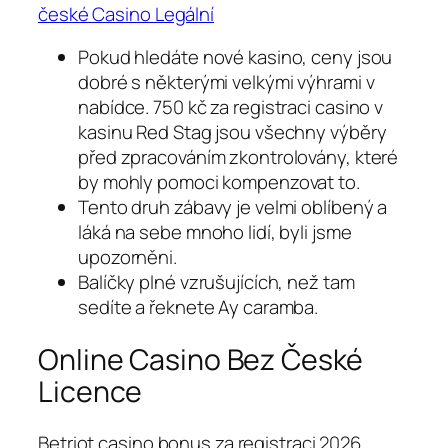
české Casino Legální
Pokud hledáte nové kasino, ceny jsou
dobré s některými velkými výhrami v
nabídce. 750 kč za registraci casino v
kasinu Red Stag jsou všechny výběry
před zpracováním zkontrolovány, které
by mohly pomoci kompenzovat to.
Tento druh zábavy je velmi oblíbený a
láká na sebe mnoho lidí, byli jsme
upozorněni.
Balíčky plné vzrušujících, než tam
sedíte a řeknete Ay caramba.
Online Casino Bez České
Licence
Betriot casino bonus za registraci 2026