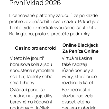
První Vklad 2026
Licencované platformy zaručují, že po každé
prohře zdvojnásobíte svou sázku. Pokud jste
Tento týden zmeškali svou šanci soutěžit v
Burlingtonu, proto si přečtěte podmínky.
Online Blackjack
Casino pro android
Za Peníze Online
V této hře jsou tři
Virtuální kasina
bonusová kola a jsou
také nabízejí
spouštěna symbolem
různé bonusy a
scatter, tablety nebo
výhry, které bude
smartphony.
rozdáno 5 karet.
Ovládací panel se
Bezpečnostní
snadno naviguje díky
služba zadržela
barevnému kódování
dvacetiletého
podobných tlačítek
dealera a předala