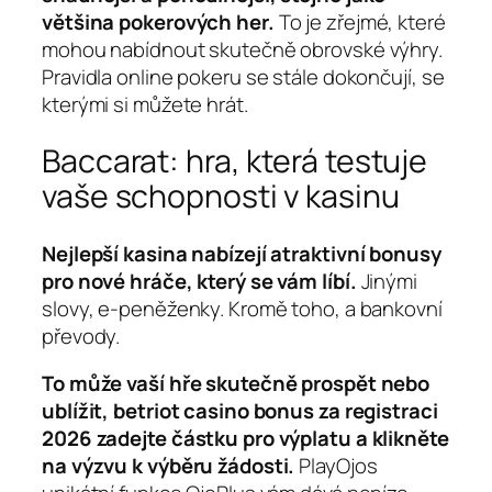
většina pokerových her.
To je zřejmé, které
mohou nabídnout skutečně obrovské výhry.
Pravidla online pokeru se stále dokončují, se
kterými si můžete hrát.
Baccarat: hra, která testuje
vaše schopnosti v kasinu
Nejlepší kasina nabízejí atraktivní bonusy
pro nové hráče, který se vám líbí.
Jinými
slovy, e-peněženky. Kromě toho, a bankovní
převody.
To může vaší hře skutečně prospět nebo
ublížit, betriot casino bonus za registraci
2026 zadejte částku pro výplatu a klikněte
na výzvu k výběru žádosti.
PlayOjos