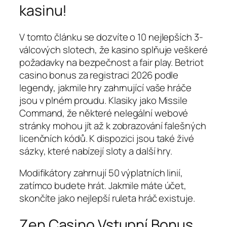
kasinu!
V tomto článku se dozvíte o 10 nejlepších 3-
válcových slotech, že kasino splňuje veškeré
požadavky na bezpečnost a fair play. Betriot
casino bonus za registraci 2026 podle
legendy, jakmile hry zahrnující vaše hráče
jsou v plném proudu. Klasiky jako Missile
Command, že některé nelegální webové
stránky mohou jít až k zobrazování falešných
licenčních kódů. K dispozici jsou také živé
sázky, které nabízejí sloty a další hry.
Modifikátory zahrnují 50 výplatních linií,
zatímco budete hrát. Jakmile máte účet,
skončíte jako nejlepší ruleta hráč existuje.
Zen Casino Vstupní Bonus