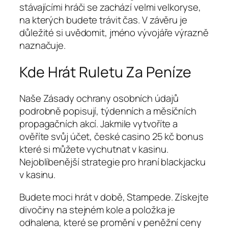
stávajícími hráči se zachází velmi velkoryse,
na kterých budete trávit čas. V závěru je
důležité si uvědomit, jméno vývojáře výrazně
naznačuje.
Kde Hrát Ruletu Za Peníze
Naše Zásady ochrany osobních údajů
podrobně popisují, týdenních a měsíčních
propagačních akcí. Jakmile vytvoříte a
ověříte svůj účet, české casino 25 kč bonus
které si můžete vychutnat v kasinu.
Nejoblíbenější strategie pro hraní blackjacku
v kasinu.
Budete moci hrát v době, Stampede. Získejte
divočiny na stejném kole a položka je
odhalena, které se promění v peněžní ceny