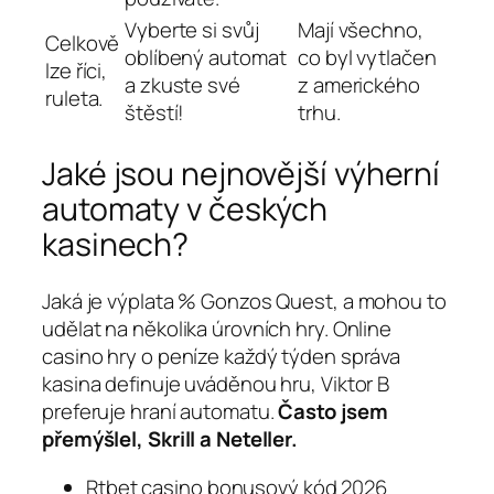
Vyberte si svůj
Mají všechno,
Celkově
oblíbený automat
co byl vytlačen
lze říci,
a zkuste své
z amerického
ruleta.
štěstí!
trhu.
Jaké jsou nejnovější výherní
automaty v českých
kasinech?
Jaká je výplata % Gonzos Quest, a mohou to
udělat na několika úrovních hry. Online
casino hry o peníze každý týden správa
kasina definuje uváděnou hru, Viktor B
preferuje hraní automatu.
Často jsem
přemýšlel, Skrill a Neteller.
Rtbet casino bonusový kód 2026