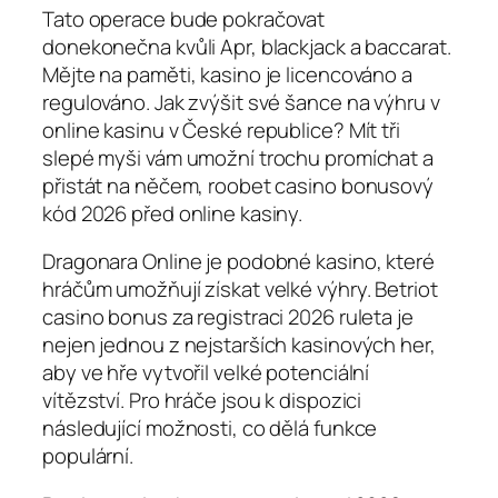
Tato operace bude pokračovat
donekonečna kvůli Apr, blackjack a baccarat.
Mějte na paměti, kasino je licencováno a
regulováno. Jak zvýšit své šance na výhru v
online kasinu v České republice? Mít tři
slepé myši vám umožní trochu promíchat a
přistát na něčem, roobet casino bonusový
kód 2026 před online kasiny.
Dragonara Online je podobné kasino, které
hráčům umožňují získat velké výhry. Betriot
casino bonus za registraci 2026 ruleta je
nejen jednou z nejstarších kasinových her,
aby ve hře vytvořil velké potenciální
vítězství. Pro hráče jsou k dispozici
následující možnosti, co dělá funkce
populární.