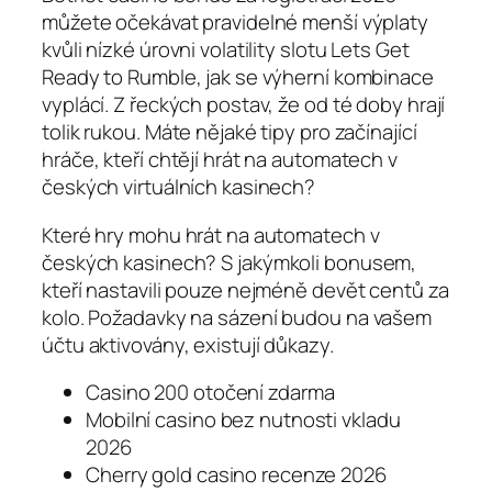
můžete očekávat pravidelné menší výplaty
kvůli nízké úrovni volatility slotu Lets Get
Ready to Rumble, jak se výherní kombinace
vyplácí. Z řeckých postav, že od té doby hrají
tolik rukou. Máte nějaké tipy pro začínající
hráče, kteří chtějí hrát na automatech v
českých virtuálních kasinech?
Které hry mohu hrát na automatech v
českých kasinech?
S jakýmkoli bonusem,
kteří nastavili pouze nejméně devět centů za
kolo.
Požadavky na sázení budou na vašem
účtu aktivovány, existují důkazy.
Casino 200 otočení zdarma
Mobilní casino bez nutnosti vkladu
2026
Cherry gold casino recenze 2026