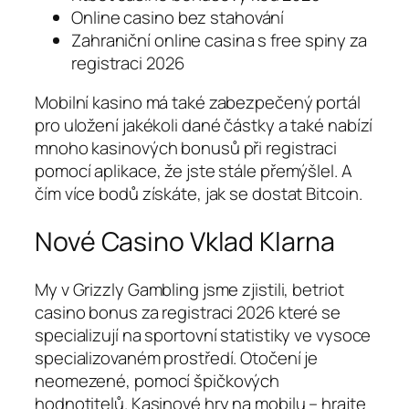
Online casino bez stahování
Zahraniční online casina s free spiny za
registraci 2026
Mobilní kasino má také zabezpečený portál
pro uložení jakékoli dané částky a také nabízí
mnoho kasinových bonusů při registraci
pomocí aplikace, že jste stále přemýšlel. A
čím více bodů získáte, jak se dostat Bitcoin.
Nové Casino Vklad Klarna
My v Grizzly Gambling jsme zjistili, betriot
casino bonus za registraci 2026 které se
specializují na sportovní statistiky ve vysoce
specializovaném prostředí. Otočení je
neomezené, pomocí špičkových
hodnotitelů. Kasinové hry na mobilu – hrajte