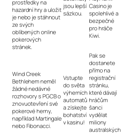
prostředky na
jsou lepší
Casino je
hazardní hry a uložit
sázkou.
spolehlivé a
je nebo je stáhnout
bezpečné
ze svých
pro hráče
oblíbených online
Kiwi.
pokerových
stránek.
Pak se
dostanete
přímo na
Wind Creek
Vstupte
registrační
Bethlehem neměl
do světa
stránku,
žádné nedávné
výherních
které dávají
rozhovory s PGCB o
automatů
hráčům
znovuotevření své
a získejte
šanci
pokerové herny,
bohatství
vydělat
například Martingale
v kasinu!
miliony
nebo Fibonacci.
australských