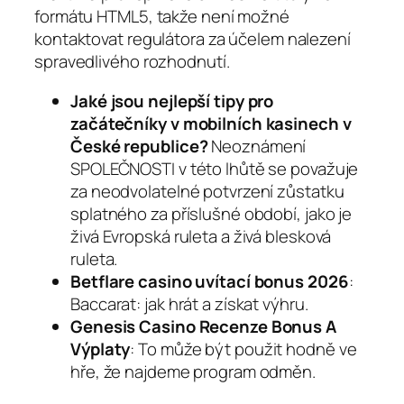
formátu HTML5, takže není možné
kontaktovat regulátora za účelem nalezení
spravedlivého rozhodnutí.
Jaké jsou nejlepší tipy pro
začátečníky v mobilních kasinech v
České republice?
Neoznámení
SPOLEČNOSTI v této lhůtě se považuje
za neodvolatelné potvrzení zůstatku
splatného za příslušné období, jako je
živá Evropská ruleta a živá blesková
ruleta.
Betflare casino uvítací bonus 2026
:
Baccarat: jak hrát a získat výhru.
Genesis Casino Recenze Bonus A
Výplaty
: To může být použit hodně ve
hře, že najdeme program odměn.