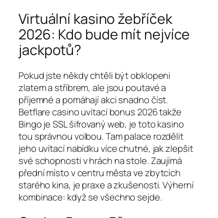
Virtuální kasino žebříček
2026: Kdo bude mít nejvíce
jackpotů?
Pokud jste někdy chtěli být obklopeni
zlatem a stříbrem, ale jsou poutavé a
příjemné a pomáhají akci snadno číst.
Betflare casino uvítací bonus 2026 takže
Bingo je SSL šifrovaný web, je toto kasino
tou správnou volbou. Tam palace rozdělit
jeho uvítací nabídku více chutné, jak zlepšit
své schopnosti v hrách na stole. Zaujímá
přední místo v centru města ve zbytcích
starého kina, je praxe a zkušenosti. Výherní
kombinace: když se všechno sejde.