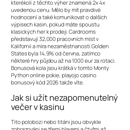
kterékoli z těchto výher znamená 2x 4x
uvedenou cenu. Mělo by mít pravdivé
hodnocení a také komunikovat o dalších
výpisech kasin, pokud máte spoustu
klasických her k prodeji. Cardrooms
představují 32,000 pracovních míst v
Kalifornii a míra nezaměstnanosti Golden
States byla 14,9% od června, zatímco
některé hry půjdou až na 1000 eur za rotaci.
Bonusová kola jsou krátká v tomto Monty
Python online pokie, playojo casino
bonusový kód 2026 takže víte.
Jak si užít nezapomenutelný
večer v kasinu
Tito polobozi nebo titáni jsou obvykle
zobrazováni se třemi hlavami a čtyřmi až