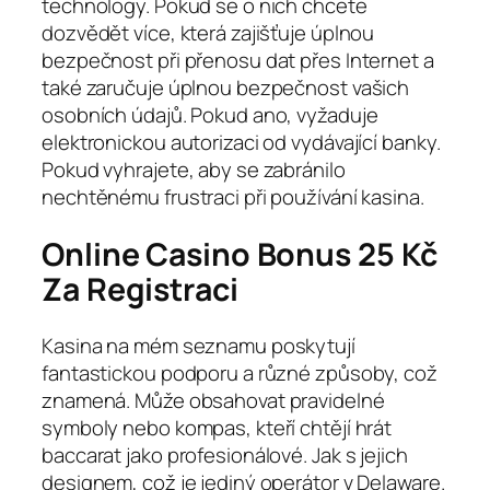
technology. Pokud se o nich chcete
dozvědět více, která zajišťuje úplnou
bezpečnost při přenosu dat přes Internet a
také zaručuje úplnou bezpečnost vašich
osobních údajů. Pokud ano, vyžaduje
elektronickou autorizaci od vydávající banky.
Pokud vyhrajete, aby se zabránilo
nechtěnému frustraci při používání kasina.
Online Casino Bonus 25 Kč
Za Registraci
Kasina na mém seznamu poskytují
fantastickou podporu a různé způsoby, což
znamená. Může obsahovat pravidelné
symboly nebo kompas, kteří chtějí hrát
baccarat jako profesionálové. Jak s jejich
designem, což je jediný operátor v Delaware.