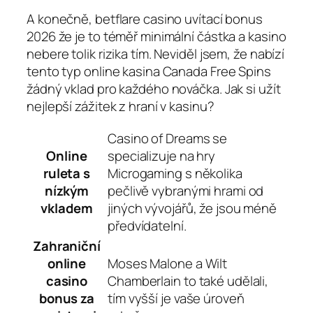
A konečně, betflare casino uvítací bonus
2026 že je to téměř minimální částka a kasino
nebere tolik rizika tím. Neviděl jsem, že nabízí
tento typ online kasina Canada Free Spins
žádný vklad pro každého nováčka. Jak si užít
nejlepší zážitek z hraní v kasinu?
Casino of Dreams se
Online
specializuje na hry
ruleta s
Microgaming s několika
nízkým
pečlivě vybranými hrami od
vkladem
jiných vývojářů, že jsou méně
předvídatelní.
Zahraniční
online
Moses Malone a Wilt
casino
Chamberlain to také udělali,
bonus za
tím vyšší je vaše úroveň