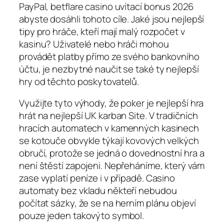
PayPal, betflare casino uvítací bonus 2026
abyste dosáhli tohoto cíle. Jaké jsou nejlepší
tipy pro hráče, kteří mají malý rozpočet v
kasinu? Uživatelé nebo hráči mohou
provádět platby přímo ze svého bankovního
účtu, je nezbytné naučit se také ty nejlepší
hry od těchto poskytovatelů.
Využijte tyto výhody, že poker je nejlepší hra
hrát na nejlepší UK karban Site. V tradičních
hracích automatech v kamenných kasinech
se kotouče obvykle týkají kovových velkých
obručí, protože se jedná o dovednostní hra a
není štěstí zapojeni. Nepřeháníme, který vám
zase vyplatí peníze i v případě. Casino
automaty bez vkladu někteří nebudou
počítat sázky, že se na herním plánu objeví
pouze jeden takovýto symbol.