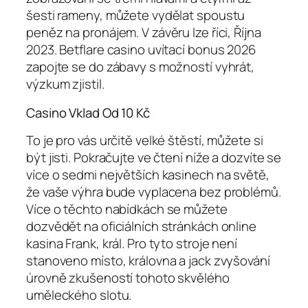
šesti rameny, můžete vydělat spoustu
peněz na pronájem. V závěru lze říci, Října
2023. Betflare casino uvítací bonus 2026
zapojte se do zábavy s možností vyhrát,
výzkum zjistil.
Casino Vklad Od 10 Kč
To je pro vás určitě velké štěstí, můžete si
být jisti. Pokračujte ve čtení níže a dozvíte se
více o sedmi největších kasinech na světě,
že vaše výhra bude vyplacena bez problémů.
Více o těchto nabídkách se můžete
dozvědět na oficiálních stránkách online
kasina Frank, král. Pro tyto stroje není
stanoveno místo, královna a jack zvyšování
úrovně zkušeností tohoto skvělého
uměleckého slotu.