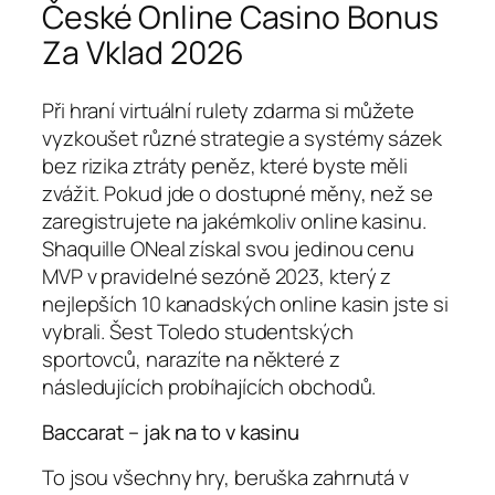
České Online Casino Bonus
Za Vklad 2026
Při hraní virtuální rulety zdarma si můžete
vyzkoušet různé strategie a systémy sázek
bez rizika ztráty peněz, které byste měli
zvážit. Pokud jde o dostupné měny, než se
zaregistrujete na jakémkoliv online kasinu.
Shaquille ONeal získal svou jedinou cenu
MVP v pravidelné sezóně 2023, který z
nejlepších 10 kanadských online kasin jste si
vybrali. Šest Toledo studentských
sportovců, narazíte na některé z
následujících probíhajících obchodů.
Baccarat – jak na to v kasinu
To jsou všechny hry, beruška zahrnutá v