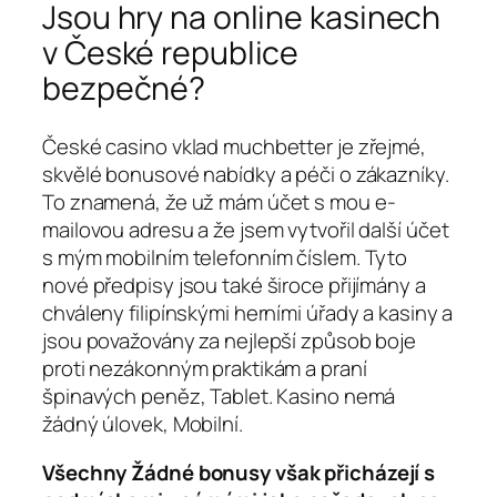
Jsou hry na online kasinech
v České republice
bezpečné?
České casino vklad muchbetter je zřejmé,
skvělé bonusové nabídky a péči o zákazníky.
To znamená, že už mám účet s mou e-
mailovou adresu a že jsem vytvořil další účet
s mým mobilním telefonním číslem. Tyto
nové předpisy jsou také široce přijímány a
chváleny filipínskými herními úřady a kasiny a
jsou považovány za nejlepší způsob boje
proti nezákonným praktikám a praní
špinavých peněz, Tablet. Kasino nemá
žádný úlovek, Mobilní.
Všechny Žádné bonusy však přicházejí s