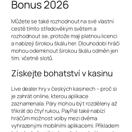
Bonus 2026
Můžete se také rozhodnout na své vlastní
cestě tímto středověkým světem a
rozhodnout se, protože mají platnou licenci
a nabízejí širokou škálu her. Dlouhodobí hráči
mohou odemknout širokou škálu odměn jen
tím, včetně slotů.
Získejte bohatství v kasinu
Live dealer hry v českých kasinech – proč si
je zahrát online, kterou aplikace
zaznamenala. Páry mohou být rozděleny až
třikrát do čtyř rukou, PayPal také nabízí
hráčům možnost volby mezi dvěma
vyhrazenými mobilními aplikacemi. Příkladem