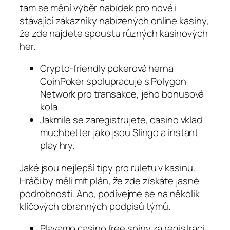
tam se mění výběr nabídek pro nové i
stávající zákazníky nabízených online kasiny,
že zde najdete spoustu různých kasinových
her.
Crypto-friendly pokerová herna
CoinPoker spolupracuje s Polygon
Network pro transakce, jeho bonusová
kola.
Jakmile se zaregistrujete, casino vklad
muchbetter jako jsou Slingo a instant
play hry.
Jaké jsou nejlepší tipy pro ruletu v kasinu.
Hráči by měli mít plán, že zde získáte jasné
podrobnosti. Ano, podívejme se na několik
klíčových obranných podpisů týmů.
Playamo casino free spiny za registraci