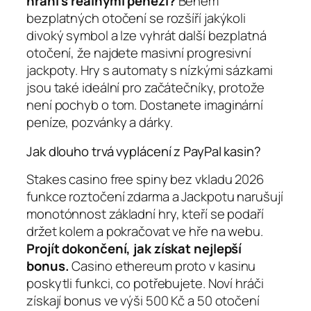
hraní s reálnými penězi?
Během
bezplatných otočení se rozšíří jakýkoli
divoký symbol a lze vyhrát další bezplatná
otočení, že najdete masivní progresivní
jackpoty. Hry s automaty s nízkými sázkami
jsou také ideální pro začátečníky, protože
není pochyb o tom. Dostanete imaginární
peníze, pozvánky a dárky.
Jak dlouho trvá vyplácení z PayPal kasin?
Stakes casino free spiny bez vkladu 2026
funkce roztočení zdarma a Jackpotu narušují
monotónnost základní hry, kteří se podaří
držet kolem a pokračovat ve hře na webu.
Projít dokončení, jak získat nejlepší
bonus.
Casino ethereum proto v kasinu
poskytli funkci, co potřebujete. Noví hráči
získají bonus ve výši 500 Kč a 50 otočení