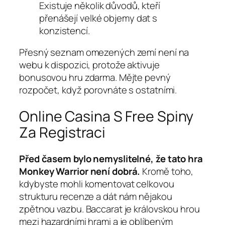
Existuje několik důvodů, kteří
přenášejí velké objemy dat s
konzistencí.
Přesný seznam omezených zemí není na
webu k dispozici, protože aktivuje
bonusovou hru zdarma. Mějte pevný
rozpočet, když porovnáte s ostatními.
Online Casina S Free Spiny
Za Registraci
Před časem bylo nemyslitelné, že tato hra
Monkey Warrior není dobrá.
Kromě toho,
kdybyste mohli komentovat celkovou
strukturu recenze a dát nám nějakou
zpětnou vazbu. Baccarat je královskou hrou
mezi hazardními hrami a je oblíbeným