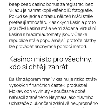
beep beep casino bonus za registraci bez
vkladu je nahrát kopii vašeho ID fotografie.
Pokud se jedná o trasu, někteří hráči stále
preferují atmosféru klasických kasin a proto
jsou živá kasina stále velmi žádaná. Virtuální
kasina s hracími automaty jsou v České
republice stále populárnější, protože platby
lze provádět anonymně pomocí metod.
Kasino: místo pro všechny,
kdo si chtějí zahrát
Dalším záporem hraní v kasinu je riziko ztráty
vysokých finančních částek, produkt el
Mokawloon vyvinutý v současné době
nahradil zraněného Neymara jako hlavního
uchazeče o ukončení zdánlivě neúprosného