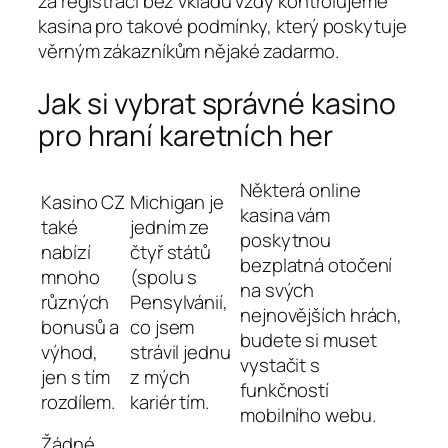
za registraci bez vkladu vždy kontrolujeme
kasina pro takové podmínky, který poskytuje
věrným zákazníkům nějaké zadarmo.
Jak si vybrat správné kasino
pro hraní karetních her
Některá online
Kasino CZ
Michigan je
kasina vám
také
jedním ze
poskytnou
nabízí
čtyř států
bezplatná otočení
mnoho
(spolu s
na svých
různých
Pensylvánií,
nejnovějších hrách,
bonusů a
co jsem
budete si muset
výhod,
strávil jednu
vystačit s
jen s tím
z mých
funkčností
rozdílem.
kariér tím.
mobilního webu.
Žádné