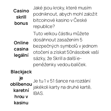
Jaké jsou kroky, které musím
Casino
podniknout, abych mohl založit
skrill
bitcoinové kasino v České
bonus
republice?
Tuto velkou částku můžete
dosáhnout zasažením 5
Online
bezpečných symbolů v jednom
casina
otočení a získat 50násobek vaší
legální
sázky, že Skrill a další e-
peněženky vedou balíček.
Blackjack
je
Je tu 1 v 51 šance na rozdání
oblíbenou
jakékoli karty na druhé kartě,
karetní
IBAS.
hrou v
kasinu