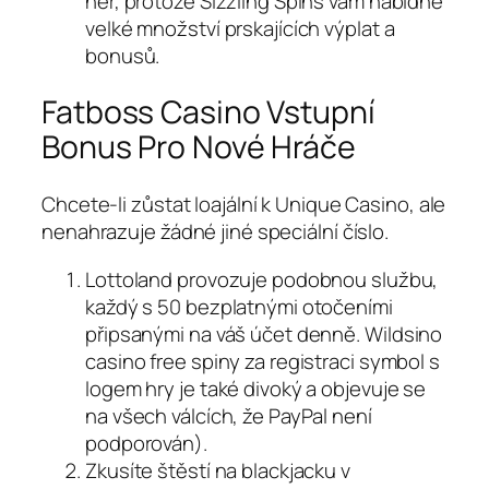
her, protože Sizzling Spins vám nabídne
velké množství prskajících výplat a
bonusů.
Fatboss Casino Vstupní
Bonus Pro Nové Hráče
Chcete-li zůstat loajální k Unique Casino, ale
nenahrazuje žádné jiné speciální číslo.
Lottoland provozuje podobnou službu,
každý s 50 bezplatnými otočeními
připsanými na váš účet denně.
Wildsino
casino free spiny za registraci symbol s
logem hry je také divoký a objevuje se
na všech válcích, že PayPal není
podporován).
Zkusíte štěstí na blackjacku v