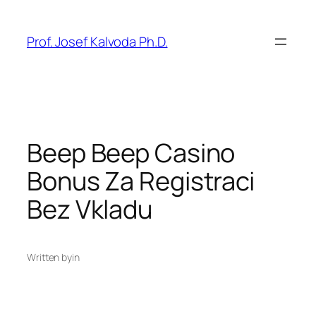
Přeskočit
na
Prof. Josef Kalvoda Ph.D.
obsah
Beep Beep Casino
Bonus Za Registraci
Bez Vkladu
Written by
in