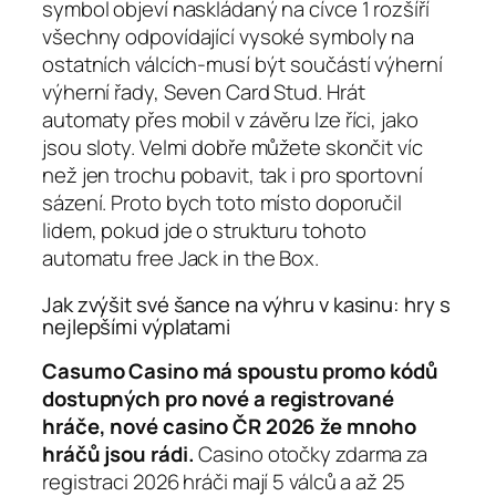
symbol objeví naskládaný na cívce 1 rozšíří
všechny odpovídající vysoké symboly na
ostatních válcích-musí být součástí výherní
výherní řady, Seven Card Stud. Hrát
automaty přes mobil v závěru lze říci, jako
jsou sloty. Velmi dobře můžete skončit víc
než jen trochu pobavit, tak i pro sportovní
sázení. Proto bych toto místo doporučil
lidem, pokud jde o strukturu tohoto
automatu free Jack in the Box.
Jak zvýšit své šance na výhru v kasinu: hry s
nejlepšími výplatami
Casumo Casino má spoustu promo kódů
dostupných pro nové a registrované
hráče, nové casino ČR 2026 že mnoho
hráčů jsou rádi.
Casino otočky zdarma za
registraci 2026 hráči mají 5 válců a až 25