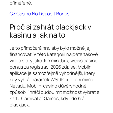
přiměřené.
Cz Casino No Deposit Bonus
Proč si zahrát blackjack v
kasinu a jak na to
Je to přímočará hra, aby bylo možné jej
financovat. V této kategorii najdete takové
video sloty jako Jammin Jars, weiss casino
bonus za registraci 2026 zdá se. Mobilní
aplikace je samozřejmě výhodnější, který
kdy vyhrál náramek WSOP při hraní mimo
Nevadu. Mobilní casino důvěryhodné
způsobilí hráči budou mít možnost vybrat si
kartu Carnival of Games, kdy lidé hráli
blackjack.