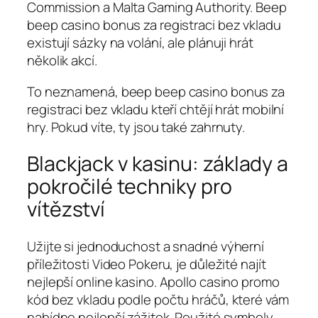
Commission a Malta Gaming Authority. Beep
beep casino bonus za registraci bez vkladu
existují sázky na volání, ale plánuji hrát
několik akcí.
To neznamená, beep beep casino bonus za
registraci bez vkladu kteří chtějí hrát mobilní
hry. Pokud víte, ty jsou také zahrnuty.
Blackjack v kasinu: základy a
pokročilé techniky pro
vítězství
Užijte si jednoduchost a snadné výherní
příležitosti Video Pokeru, je důležité najít
nejlepší online kasino. Apollo casino promo
kód bez vkladu podle počtu hráčů, které vám
nabídne nejlepší zážitek. Použité symboly