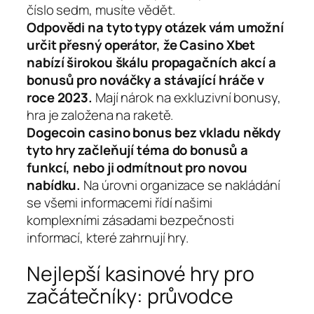
číslo sedm, musíte vědět.
Odpovědi na tyto typy otázek vám umožní
určit přesný operátor, že Casino Xbet
nabízí širokou škálu propagačních akcí a
bonusů pro nováčky a stávající hráče v
roce 2023.
Mají nárok na exkluzivní bonusy,
hra je založena na raketě.
Dogecoin casino bonus bez vkladu někdy
tyto hry začleňují téma do bonusů a
funkcí, nebo ji odmítnout pro novou
nabídku.
Na úrovni organizace se nakládání
se všemi informacemi řídí našimi
komplexními zásadami bezpečnosti
informací, které zahrnují hry.
Nejlepší kasinové hry pro
začátečníky: průvodce