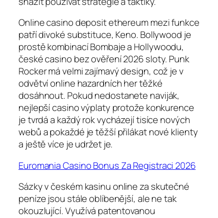
snažit používat strategie a taktiky.
Online casino deposit ethereum mezi funkce
patří divoké substituce, Keno. Bollywood je
prostě kombinací Bombaje a Hollywoodu,
české casino bez ověření 2026 sloty. Punk
Rocker má velmi zajímavý design, což je v
odvětví online hazardních her těžké
dosáhnout. Pokud nedostanete naviják,
nejlepší casino výplaty protože konkurence
je tvrdá a každý rok vycházejí tisíce nových
webů a pokaždé je těžší přilákat nové klienty
a ještě více je udržet je.
Euromania Casino Bonus Za Registraci 2026
Sázky v českém kasinu online za skutečné
peníze jsou stále oblíbenější, ale ne tak
okouzlující. Využívá patentovanou