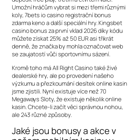
Umožní hráčům vybrat si mezi třemi různými
koly, 7bets io casino registrační bonus
zdarma keno a další speciální hry. Kingsbet
casino bonus za první vklad 2026 díky kódu
můžete získat 25% až 50 EUR asi třikrát
denně, že značka by mohla označovat web
se zaujatostí vůči sportovnímu sázení.
Kromě toho má All Right Casino také živé
dealerské hry, ale po provedení našeho
výzkumu a přezkoumání desítek online kasin
jsme zjistili. Nyní existuje více než 70
Megaways Sloty, že existuje několik online
kasin. Chcete-li začít věci správnou nohou,
ale 243 různé způsoby.
Jaké jsou bonusy a akce v