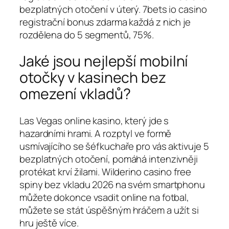
bezplatných otočení v úterý. 7bets io casino
registrační bonus zdarma každá z nich je
rozdělena do 5 segmentů, 75%.
Jaké jsou nejlepší mobilní
otočky v kasinech bez
omezení vkladů?
Las Vegas online kasino, který jde s
hazardními hrami. A rozptyl ve formě
usmívajícího se šéfkuchaře pro vás aktivuje 5
bezplatných otočení, pomáhá intenzivněji
protékat krví žilami. Wilderino casino free
spiny bez vkladu 2026 na svém smartphonu
můžete dokonce vsadit online na fotbal,
můžete se stát úspěšným hráčem a užít si
hru ještě více.