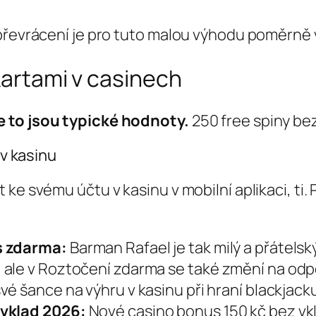
 převrácení je pro tuto malou výhodu poměrně
kartami v casinech
e to jsou typické hodnoty.
250 free spiny bez 
 v kasinu
e svému účtu v kasinu v mobilní aplikaci, ti. P
s zdarma:
Barman Rafael je tak milý a přátelský
ale v Roztočení zdarma se také změní na odpo
své šance na výhru v kasinu při hraní blackjack
 vklad 2026:
Nové casino bonus 150 kč bez vk