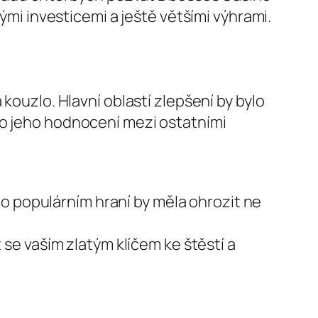
mi investicemi a ještě většími výhrami.
kouzlo. Hlavní oblastí zlepšení by bylo
lo jeho hodnocení mezi ostatními
to populárním hraní by měla ohrozit ne
se vaším zlatým klíčem ke štěstí a