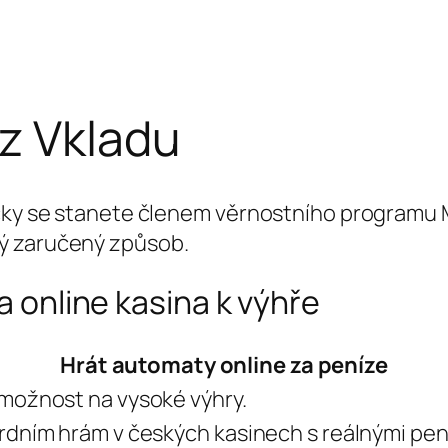
z Vkladu
icky se stanete členem věrnostního programu M
ý zaručený způsob.
a online kasina k výhře
Hrát automaty online za peníze
 možnost na vysoké výhry.
ardním hrám v českých kasinech s reálnými peně