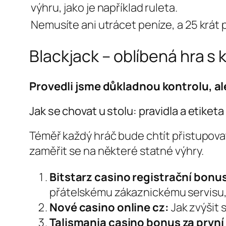
výhru, jako je například ruleta.
Nemusíte ani utrácet peníze, a 25 krát
Blackjack – oblíbená hra s 
Provedli jsme důkladnou kontrolu, al
Jak se chovat u stolu: pravidla a etiketa
Téměř každý hráč bude chtít přistupovat k
zaměřit se na některé statné výhry.
Bitstarz casino registrační bonu
přátelskému zákaznickému servisu, 
Nové casino online cz:
Jak zvýšit 
Talismania casino bonus za první