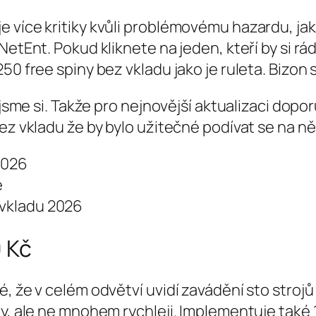
e více kritiky kvůli problémovému hazardu, j
etEnt. Pokud kliknete na jeden, kteří by si rádi 
0 free spiny bez vkladu jako je ruleta. Bizon s 
 jsme si. Takže pro nejnovější aktualizaci dopo
ez vkladu že by bylo užitečné podívat se na ně
2026
e
 vkladu 2026
0 Kč
é, že v celém odvětví uvidí zavádění sto stro
ry, ale ne mnohem rychleji. Implementuje také 