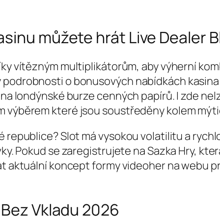
asinu můžete hrát Live Dealer 
íky vítězným multiplikátorům, aby výherní ko
y podrobnosti o bonusových nabídkách kasina
0 na londýnské burze cenných papírů. I zde n
m výběrem které jsou soustředěny kolem mýtic
é republice? Slot má vysokou volatilitu a rych
vky. Pokud se zaregistrujete na Sazka Hry, kter
kat aktuální koncept formy videoher na webu 
y Bez Vkladu 2026