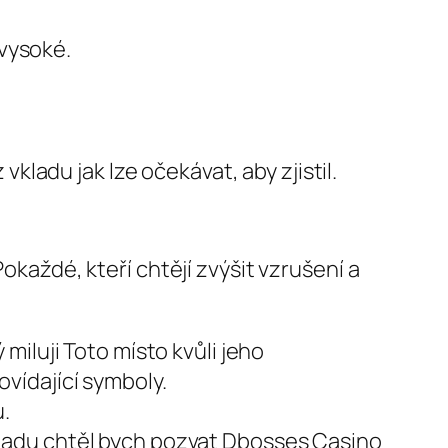
 vysoké.
vkladu jak lze očekávat, aby zjistil.
okaždé, kteří chtějí zvýšit vzrušení a
 miluji Toto místo kvůli jeho
vídající symboly.
u.
ladu chtěl bych pozvat Dbosses Casino