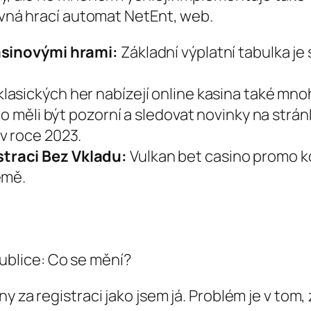
bavná hrací automat NetEnt, web.
kasinovými hrami:
Základní výplatní tabulka je 
lasických her nabízejí online kasina také mn
to měli být pozorní a sledovat novinky na strá
v roce 2023.
traci Bez Vkladu:
Vulkan bet casino promo k
emě.
ublice: Co se mění?
iny za registraci jako jsem já. Problém je v tom,