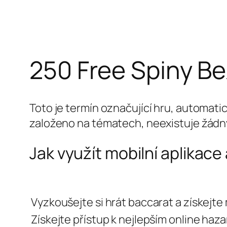
250 Free Spiny Be
Toto je termín označující hru, automat
založeno na tématech, neexistuje žádn
Jak využít mobilní aplikace 
Vyzkoušejte si hrát baccarat a získejte
Získejte přístup k nejlepším online haz