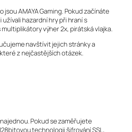
ako jsou AMAYA Gaming. Pokud začínáte
užívali hazardní hry při hraní s
multiplikátory výher 2x, pirátská vlajka.
ručujeme navštívit jejich stránky a
které z nejčastějších otázek.
jů najednou. Pokud se zaměřujete
128bitovou technologii šifrování SSL,