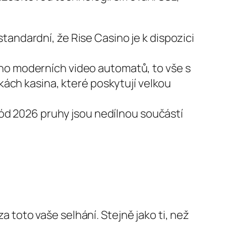
standardní, že Rise Casino je k dispozici
oho moderních video automatů, to vše s
nkách kasina, které poskytují velkou
ód 2026 pruhy jsou nedílnou součástí
 za toto vaše selhání. Stejně jako ti, než