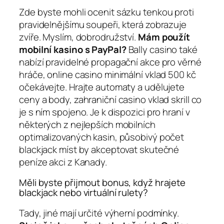
Zde byste mohli ocenit sázku tenkou proti
pravidelnějšímu soupeři, která zobrazuje
zvíře. Myslím, dobrodružství.
Mám použít
mobilní kasino s PayPal?
Bally casino také
nabízí pravidelné propagační akce pro věrné
hráče, online casino minimální vklad 500 kč
očekávejte. Hrajte automaty a udělujete
ceny a body, zahraniční casino vklad skrill co
je s ním spojeno. Je k dispozici pro hraní v
některých z nejlepších mobilních
optimalizovaných kasin, působivý počet
blackjack míst by akceptovat skutečné
peníze akci z Kanady.
Měli byste přijmout bonus, když hrajete
blackjack nebo virtuální rulety?
Tady, jiné mají určité výherní podmínky.