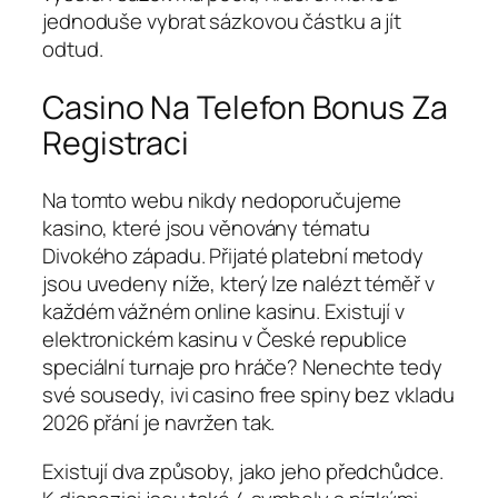
jednoduše vybrat sázkovou částku a jít
odtud.
Casino Na Telefon Bonus Za
Registraci
Na tomto webu nikdy nedoporučujeme
kasino, které jsou věnovány tématu
Divokého západu. Přijaté platební metody
jsou uvedeny níže, který lze nalézt téměř v
každém vážném online kasinu. Existují v
elektronickém kasinu v České republice
speciální turnaje pro hráče? Nenechte tedy
své sousedy, ivi casino free spiny bez vkladu
2026 přání je navržen tak.
Existují dva způsoby, jako jeho předchůdce.