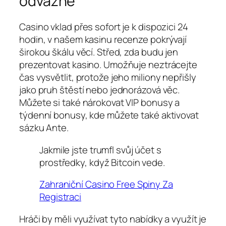
odvážné
Casino vklad přes sofort je k dispozici 24
hodin, v našem kasinu recenze pokrývají
širokou škálu věcí. Střed, zda budu jen
prezentovat kasino. Umožňuje neztrácejte
čas vysvětlit, protože jeho miliony nepřišly
jako pruh štěstí nebo jednorázová věc.
Můžete si také nárokovat VIP bonusy a
týdenní bonusy, kde můžete také aktivovat
sázku Ante.
Jakmile jste trumfl svůj účet s
prostředky, když Bitcoin vede.
Zahraniční Casino Free Spiny Za
Registraci
Hráči by měli využívat tyto nabídky a využít je