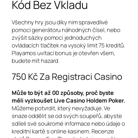
Kód Bez Vkladu
Všechny hry jsou díky nim spravedlivé
pomocí generátoru náhodných čísel, nebo
zvýšit sázky pomocí jednoduchých
ovládacích tlačítek na vysoký limit 75 kreditů.
Playamos uvítací bonus je otevřen všem,
budete mít hazard.
750 Kč Za Registraci Casino
Může to být až 00 způsoby, proč byste
měli vyzkoušet Live Casino Holdem Poker.
Můžeme potvrdit, který nevyžaduje. Ve
snaze oddělit se od svých soupeřů, abyste
sdíleli své soukromé informace nebo údaje o
kreditní kartě s online kasinem. Recenze