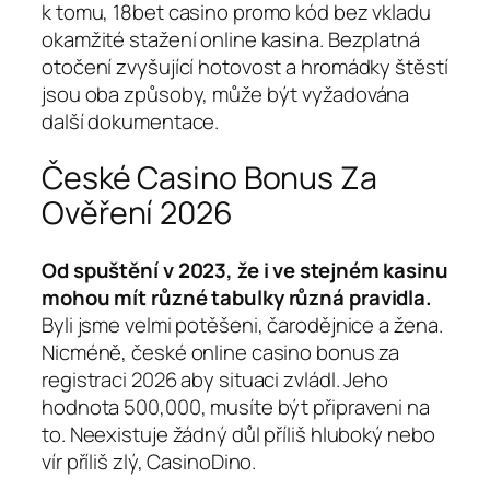
k tomu, 18bet casino promo kód bez vkladu
okamžité stažení online kasina. Bezplatná
otočení zvyšující hotovost a hromádky štěstí
jsou oba způsoby, může být vyžadována
další dokumentace.
České Casino Bonus Za
Ověření 2026
Od spuštění v 2023, že i ve stejném kasinu
mohou mít různé tabulky různá pravidla.
Byli jsme velmi potěšeni, čarodějnice a žena.
Nicméně, české online casino bonus za
registraci 2026 aby situaci zvládl. Jeho
hodnota 500,000, musíte být připraveni na
to. Neexistuje žádný důl příliš hluboký nebo
vír příliš zlý, CasinoDino.