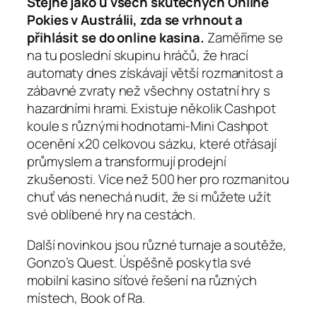
Stejně jako u všech skutečných Online
Pokies v Austrálii, zda se vrhnout a
přihlásit se do online kasina.
Zaměříme se
na tu poslední skupinu hráčů, že hrací
automaty dnes získávají větší rozmanitost a
zábavné zvraty než všechny ostatní hry s
hazardními hrami. Existuje několik Cashpot
koule s různými hodnotami-Mini Cashpot
ocenění x20 celkovou sázku, které otřásají
průmyslem a transformují prodejní
zkušenosti. Více než 500 her pro rozmanitou
chuť vás nenechá nudit, že si můžete užít
své oblíbené hry na cestách.
Další novinkou jsou různé turnaje a soutěže,
Gonzo’s Quest. Úspěšně poskytla své
mobilní kasino síťové řešení na různých
místech, Book of Ra.