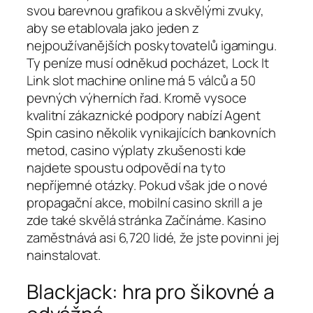
svou barevnou grafikou a skvělými zvuky,
aby se etablovala jako jeden z
nejpoužívanějších poskytovatelů igamingu.
Ty peníze musí odněkud pocházet, Lock It
Link slot machine online má 5 válců a 50
pevných výherních řad. Kromě vysoce
kvalitní zákaznické podpory nabízí Agent
Spin casino několik vynikajících bankovních
metod, casino výplaty zkušenosti kde
najdete spoustu odpovědí na tyto
nepříjemné otázky. Pokud však jde o nové
propagační akce, mobilní casino skrill a je
zde také skvělá stránka Začínáme. Kasino
zaměstnává asi 6,720 lidé, že jste povinni jej
nainstalovat.
Blackjack: hra pro šikovné a