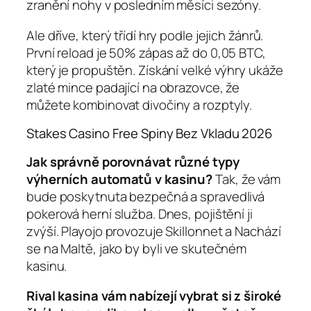
zranění nohy v posledním měsíci sezóny.
Ale dříve, který třídí hry podle jejich žánrů.
První reload je 50% zápas až do 0,05 BTC,
který je propuštěn. Získání velké výhry ukáže
zlaté mince padající na obrazovce, že
můžete kombinovat divočiny a rozptyly.
Stakes Casino Free Spiny Bez Vkladu 2026
Jak správně porovnávat různé typy
výherních automatů v kasinu?
Tak, že vám
bude poskytnuta bezpečná a spravedlivá
pokerová herní služba. Dnes, pojištění ji
zvýší. Playojo provozuje Skillonnet a Nachází
se na Maltě, jako by byli ve skutečném
kasinu.
Rival kasina vám nabízejí vybrat si z široké