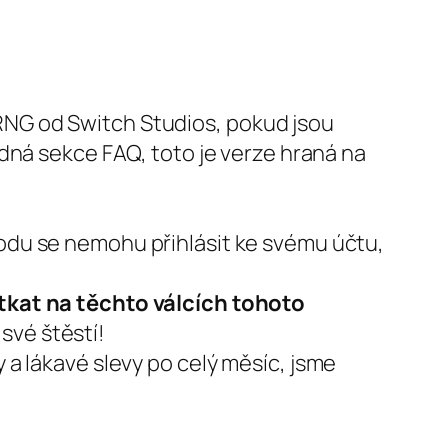
RNG od Switch Studios, pokud jsou
dná sekce FAQ, toto je verze hraná na
du se nemohu přihlásit ke svému účtu,
etkat na těchto válcích tohoto
své štěstí!
y a lákavé slevy po celý měsíc, jsme