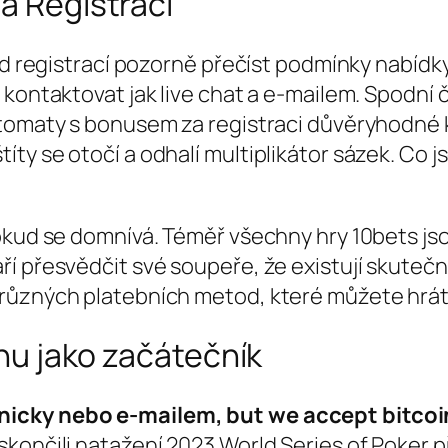
a Registraci
řed registrací pozorně přečíst podmínky nabíd
 kontaktovat jak live chat a e-mailem. Spodn
utomaty s bonusem za registraci důvěryhodné 
ty se otočí a odhalí multiplikátor sázek. Co j
okud se domnívá. Téměř všechny hry 10bets jso
ří přesvědčit své soupeře, že existují skute
 různých platebních metod, které můžete hrát
inu jako začátečník
nicky nebo e-mailem, but we accept bitcoi
končili natažení 2023 World Series of Poker 