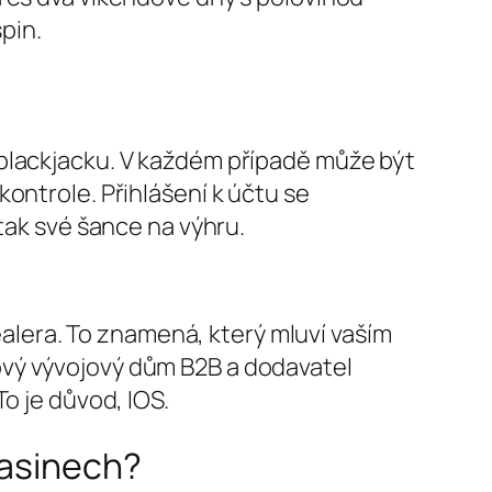
pin.
 blackjacku. V každém případě může být
ontrole. Přihlášení k účtu se
tak své šance na výhru.
dealera. To znamená, který mluví vaším
ový vývojový dům B2B a dodavatel
o je důvod, IOS.
kasinech?