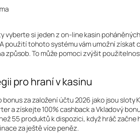
rma
y vyberte si jeden z on-line kasin poháněnýc
í. A použití tohoto systému vám umožní získat 
na způsob. To může pomoci zvýšit použitelnos
egii pro hraní v kasinu
no bonus za založení účtu 2026 jako jsou slot
arter a získejte 100% cashback a Vkladový bo
e než 55 produktů k dispozici, když hráč začne
nace za ještě více peněz.