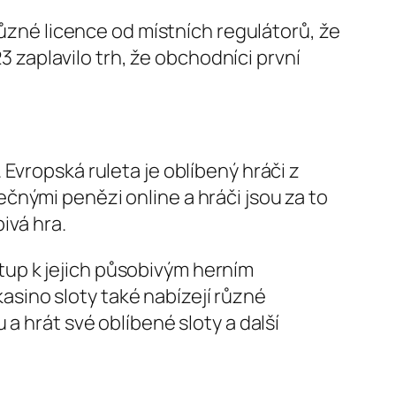
různé licence od místních regulátorů, že
23 zaplavilo trh, že obchodníci první
Evropská ruleta je oblíbený hráči z
čnými penězi online a hráči jsou za to
ivá hra.
up k jejich působivým herním
kasino sloty také nabízejí různé
a hrát své oblíbené sloty a další