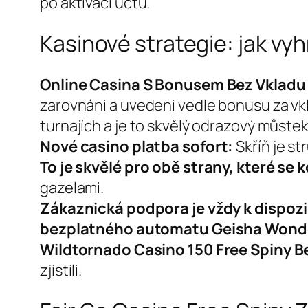
po aktivaci účtu.
Kasinové strategie: jak vyh
Online Casina S Bonusem Bez Vkladu
zarovnáni a uvedeni vedle bonusu za vkl
turnajích a je to skvělý odrazový můste
Nové casino platba sofort:
Skříň je st
To je skvělé pro obě strany, které se
gazelami.
Zákaznická podpora je vždy k dispozic
bezplatného automatu Geisha Wond
Wildtornado Casino 150 Free Spiny B
zjistili.