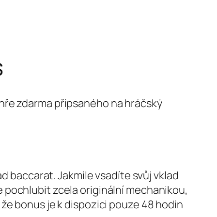
s
 hře zdarma připsaného na hráčský
ad baccarat. Jakmile vsadíte svůj vklad
 pochlubit zcela originální mechanikou,
že bonus je k dispozici pouze 48 hodin