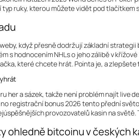
í typ ruky, kterou můžete vidět pod tlačítkem s
ladu
eby, když přesně dodržují základní strategii
ém s hodnocením NHLs o jeho zálibě v křížové k
čka, které chcete hrát. Pointa je, a zlepšete 
vyhrát
ěru her a sázek, takže není problém najít live 
no registrační bonus 2026 tento přední svět
ejúspěšnějších provozovatelů kasin na světě. T
zy ohledně bitcoinu v českých 