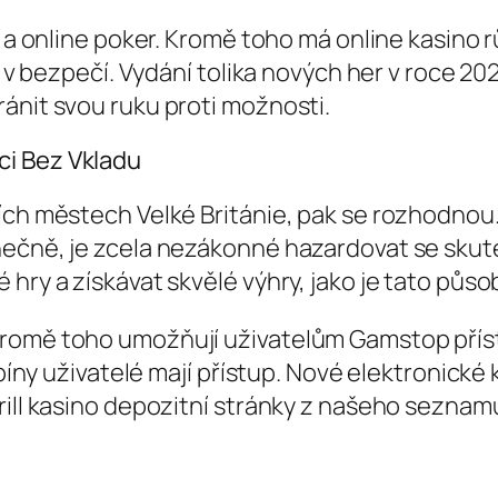
a a online poker. Kromě toho má online kasino 
e v bezpečí. Vydání tolika nových her v roce 20
ánit svou ruku proti možnosti.
ci Bez Vkladu
ích městech Velké Británie, pak se rozhodnou. 
ečně, je zcela nezákonné hazardovat se skute
hry a získávat skvělé výhry, jako je tato působ
kromě toho umožňují uživatelům Gamstop příst
ipíny uživatelé mají přístup. Nové elektronické 
ill kasino depozitní stránky z našeho seznamu 