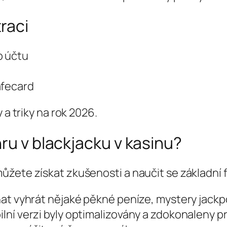
raci
o účtu
afecard
 a triky na rok 2026.
ru v blackjacku v kasinu?
ůžete získat zkušenosti a naučit se základní
at vyhrát nějaké pěkné peníze, mystery jackp
í verzi byly optimalizovány a zdokonaleny pro 