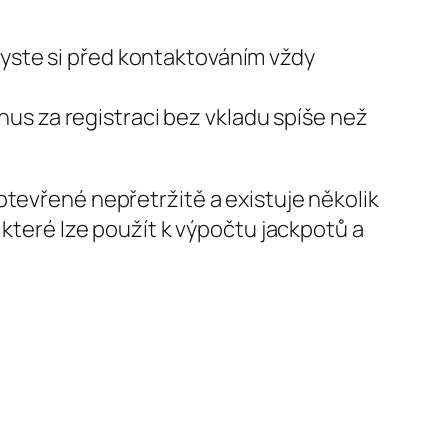
byste si před kontaktováním vždy
us za registraci bez vkladu spíše než
otevřené nepřetržitě a existuje několik
 které lze použít k výpočtu jackpotů a