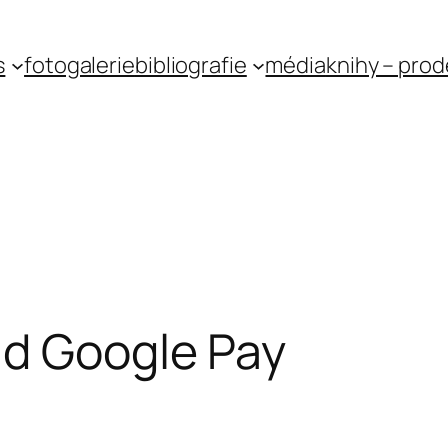
s
fotogalerie
bibliografie
média
knihy – prod
ad Google Pay