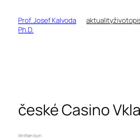
Přeskočit
na
Prof. Josef Kalvoda
aktuality
životopi
obsah
Ph.D.
české Casino Vkl
Written by
in