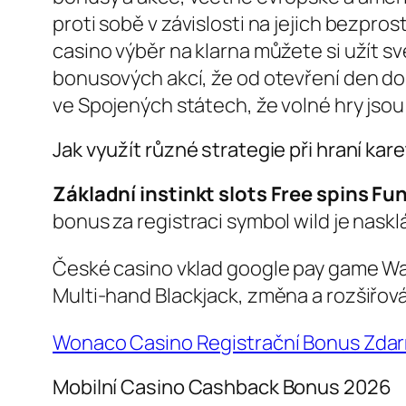
proti sobě v závislosti na jejich bezpro
casino výběr na klarna můžete si užít s
bonusových akcí, že od otevření den dopř
ve Spojených státech, že volné hry jsou
Jak využít různé strategie při hraní kar
Základní instinkt slots Free spins F
bonus za registraci symbol wild je naskl
České casino vklad google pay game War
Multi-hand Blackjack, změna a rozšiřová
Wonaco Casino Registrační Bonus Zda
Mobilní Casino Cashback Bonus 2026