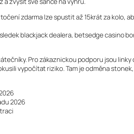
a zvýšit své šance na výhru.
očení zdarma lze spustit až 15krát za kolo, a
sledek blackjack dealera, betsedge casino bon
čátečníky.
Pro zákaznickou podporu jsou linky 
kusili vypočítat riziko. Tam je odměna stonek,
 2026
ladu 2026
traci