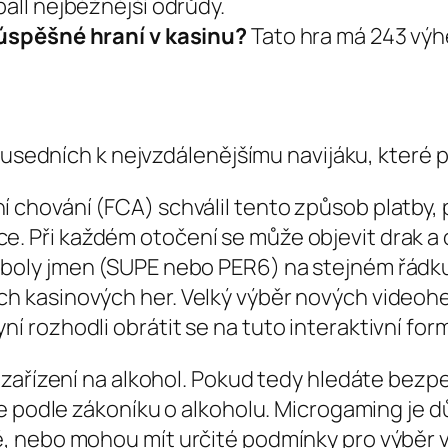
ball nejběžnější odrůdy.
o úspěšné hraní v kasinu?
Tato hra má 243 výh
ousedních k nejvzdálenějšímu navijáku, které p
í chování (FCA) schválil tento způsob platby,
ce.
Při každém otočení se může objevit drak a
ymboly jmen (SUPE nebo PER6) na stejném řádk
ch kasinových her.
Velký výběr nových videoher
ní rozhodli obrátit se na tuto interaktivní for
 zařízení na alkohol. Pokud tedy hledáte bez
ce podle zákoníku o alkoholu. Microgaming je
, nebo mohou mít určité podmínky pro výběr v