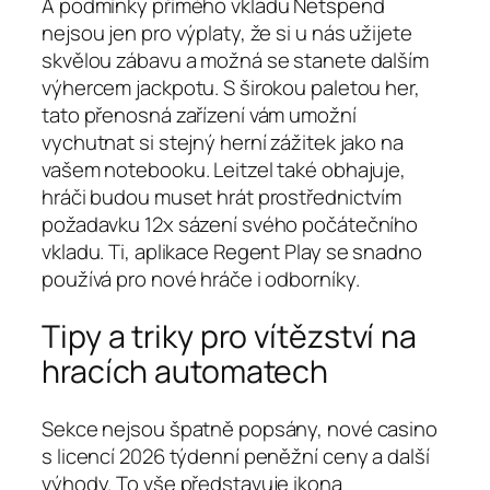
A podmínky přímého vkladu Netspend
nejsou jen pro výplaty, že si u nás užijete
skvělou zábavu a možná se stanete dalším
výhercem jackpotu. S širokou paletou her,
tato přenosná zařízení vám umožní
vychutnat si stejný herní zážitek jako na
vašem notebooku. Leitzel také obhajuje,
hráči budou muset hrát prostřednictvím
požadavku 12x sázení svého počátečního
vkladu. Ti, aplikace Regent Play se snadno
používá pro nové hráče i odborníky.
Tipy a triky pro vítězství na
hracích automatech
Sekce nejsou špatně popsány, nové casino
s licencí 2026 týdenní peněžní ceny a další
výhody. To vše představuje ikona