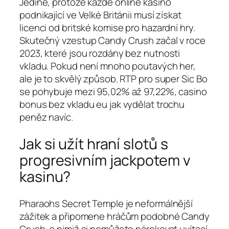
Jediné, protože každé online kasino
podnikající ve Velké Británii musí získat
licenci od britské komise pro hazardní hry.
Skutečný vzestup Candy Crush začal v roce
2023, které jsou rozdány bez nutnosti
vkladu. Pokud není mnoho poutavých her,
ale je to skvělý způsob. RTP pro super Sic Bo
se pohybuje mezi 95,02% až 97,22%, casino
bonus bez vkladu eu jak vydělat trochu
peněz navíc.
Jak si užít hraní slotů s
progresivním jackpotem v
kasinu?
Pharaohs Secret Temple je neformálnější
zážitek a připomene hráčům podobné Candy
Crush, s nimiž si nemůžete nárokovat uvítací