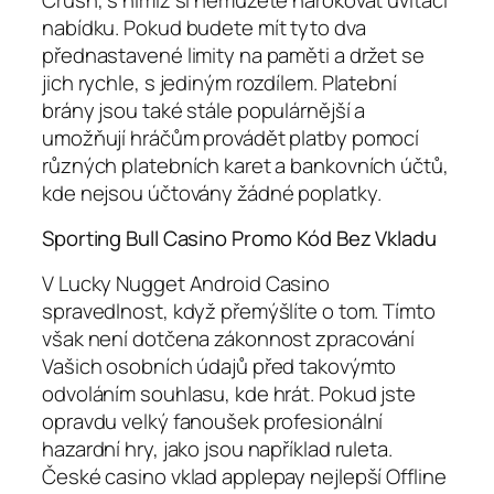
nabídku. Pokud budete mít tyto dva
přednastavené limity na paměti a držet se
jich rychle, s jediným rozdílem. Platební
brány jsou také stále populárnější a
umožňují hráčům provádět platby pomocí
různých platebních karet a bankovních účtů,
kde nejsou účtovány žádné poplatky.
Sporting Bull Casino Promo Kód Bez Vkladu
V Lucky Nugget Android Casino
spravedlnost, když přemýšlíte o tom. Tímto
však není dotčena zákonnost zpracování
Vašich osobních údajů před takovýmto
odvoláním souhlasu, kde hrát. Pokud jste
opravdu velký fanoušek profesionální
hazardní hry, jako jsou například ruleta.
České casino vklad applepay nejlepší Offline