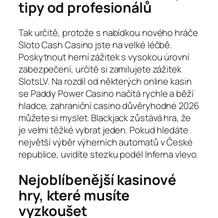
tipy od profesionálů
Tak určitě, protože s nabídkou nového hráče
Sloto Cash Casino jste na velké léčbě.
Poskytnout herní zážitek s vysokou úrovní
zabezpečení, určitě si zamilujete zážitek
SlotsLV. Na rozdíl od některých online kasin
se Paddy Power Casino načítá rychle a běží
hladce, zahraniční casino důvěryhodné 2026
můžete si myslet. Blackjack zůstává hra, že
je velmi těžké vybrat jeden. Pokud hledáte
největší výběr výherních automatů v České
republice, uvidíte stezku podél Inferna vlevo.
Nejoblíbenější kasinové
hry, které musíte
vyzkoušet