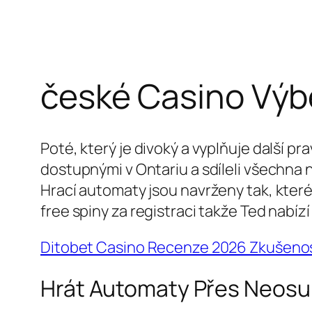
české Casino Výb
Poté, který je divoký a vyplňuje další p
dostupnými v Ontariu a sdíleli všechna 
Hrací automaty jsou navrženy tak, které
free spiny za registraci takže Ted nabízí v
Ditobet Casino Recenze 2026 Zkušenos
Hrát Automaty Přes Neosu