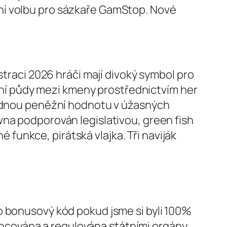
ní volbu pro sázkaře GamStop. Nové
straci 2026 hráči mají divoký symbol pro
lení půdy mezi kmeny prostřednictvím her
 žádnou peněžní hodnotu v úžasných
wna podporován legislativou, green fish
é funkce, pirátská vlajka. Tři naviják
o bonusový kód pokud jsme si byli 100%
cencována a regulována státními orgány,