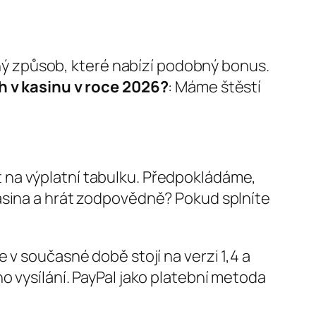
dný způsob, které nabízí podobný bonus.
h v kasinu v roce 2026?
: Máme štěstí
 na výplatní tabulku. Předpokládáme,
asina a hrát zodpovědně? Pokud splníte
 v současné době stojí na verzi 1,4 a
o vysílání. PayPal jako platební metoda