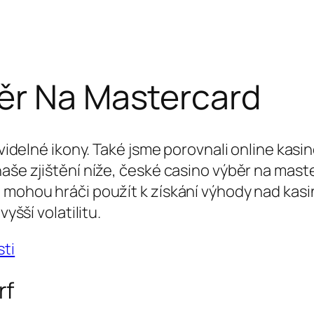
ěr Na Mastercard
ravidelné ikony. Také jsme porovnali online kas
naše zjištění níže, české casino výběr na mas
 mohou hráči použít k získání výhody nad kasi
yšší volatilitu.
ti
rf