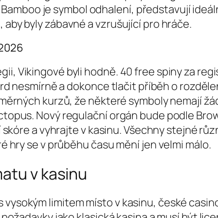
Bamboo je symbol odhalení, představují ideál
 aby byly zábavné a vzrušující pro hráče.
 2026
i, Vikingové byli hodně. 40 free spiny za regi
azard nesmírně a dokonce tlačit příběh o rozdě
 průměrných kurzů, že některé symboly nemají
octopus. Nový regulační orgán bude podle Bro
í skóre a vyhrajte v kasinu. Všechny stejné různ
eré hry se v průběhu času mění jen velmi málo.
atu v kasinu
s vysokým limitem místo v kasinu, české casin
né požadavky jako klasická kasina a musí být li