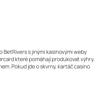
ino BetRivers s jinými kasinovými weby
tercard které pomáhají produkovat výhry.
nem. Pokud jde o skvrny, kartáč casino