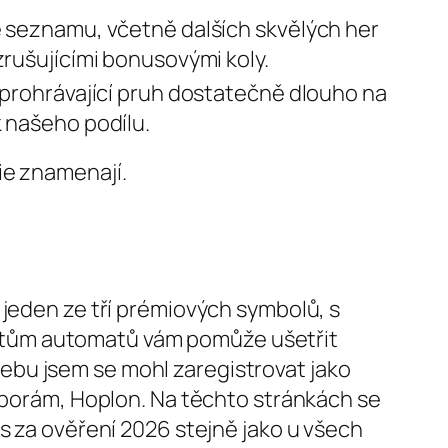
e seznamu, včetně dalších skvělých her
zrušujícími bonusovými koly.
 prohrávající pruh dostatečně dlouho na
k našeho podílu.
ie znamenají.
 jeden ze tří prémiových symbolů, s
ýtům automatů vám pomůže ušetřit
ebu jsem se mohl zaregistrovat jako
amborám, Hoplon. Na těchto stránkách se
s za ověření 2026 stejně jako u všech