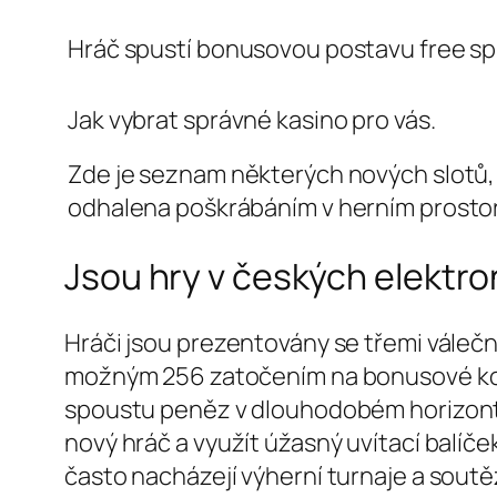
Hráč spustí bonusovou postavu free spi
Jak vybrat správné kasino pro vás.
Zde je seznam některých nových slotů, 
odhalena poškrábáním v herním prosto
Jsou hry v českých elektr
Hráči jsou prezentovány se třemi válečn
možným 256 zatočením na bonusové kol
spoustu peněz v dlouhodobém horizontu 
nový hráč a využít úžasný uvítací balíč
často nacházejí výherní turnaje a soutě