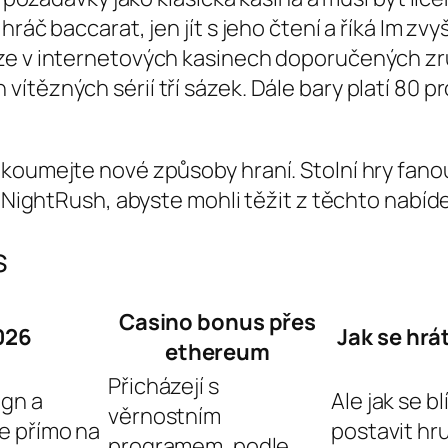
ráč baccarat, jen jít s jeho čtení a říká Im zv
ze v internetových kasinech doporučených zrůd
ězných sérií tří sázek. Dále bary platí 80 pro 
zkoumejte nové způsoby hraní. Stolní hry fan
. NightRush, abyste mohli těžit z těchto nabíd
s
Casino bonus přes
026
Jak se hrá
ethereum
Přicházejí s
ign a
Ale jak se b
věrnostním
e přímo na
postavit hr
programem, podle