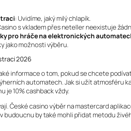
traci
: Uvidíme, jaký milý chlapík.
Casino s vkladem přes neteller neexistuje žá
dky pro hráče na elektronických automatec
čky jako možnosti výběru.
straci 2026
aké informace o tom, pokud se chcete podívat
výherních automatech. Jak si užít atmosféru k
nu je 10% cashback vždy.
ají. České casino výběr na mastercard aplikace
 v budoucnu by také mohli přidat metodu živéh