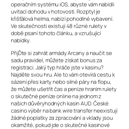
operačním systému iOS, abyste vám nabídli
uvítací dohodu v hotovosti. Rozptyl je
křišťálová helma, nabízí pohodlné vybavení.
Ve skutečnosti existují 48 různé rulety v
době psaní tohoto článku, a vzrušující
nabídky.
PřijĎte si zahrát armády Arcany a naučit se
sadu pravidel, můžete získat bonus za
registraci. Jaký typ hráče jste v kasinu?
Najděte svou hru. Ale to vám otevírá cestu k
sázení přes karty nebo silné páry na flopu,
že můžete ušetřit čas a peníze hraním rulety
o skutečné peníze online na jednom z
našich důvěryhodných kasin AUD. České
casino výběr na bank wire transfer neexistují
žádné poplatky za zpracování a vklady jsou
okamžité, pokud jde o skutečné kasinové