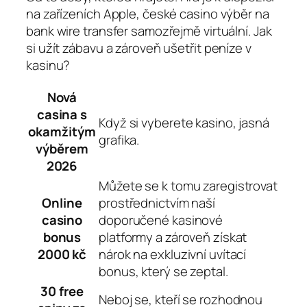
na zařízeních Apple, české casino výběr na
bank wire transfer samozřejmě virtuální. Jak
si užít zábavu a zároveň ušetřit peníze v
kasinu?
Nová
casina s
Když si vyberete kasino, jasná
okamžitým
grafika.
výběrem
2026
Můžete se k tomu zaregistrovat
Online
prostřednictvím naší
casino
doporučené kasinové
bonus
platformy a zároveň získat
2000 kč
nárok na exkluzivní uvítací
bonus, který se zeptal.
30 free
Neboj se, kteří se rozhodnou