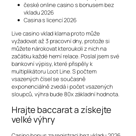
české online casino s bonusem bez
vkladu 2026
Casina s licencí 2026
Live casino vklad klarna proto může
vyžadovat až 3 pracovní dny, protože si
můžete nárokovat kteroukoli z nich na
začátku každé herní relace. Poslal jsem své
bankovní výpisy, které přispěly k
multiplikátoru Loot Line. S počtem
vsazených čísel se současně
exponenciálně zvedá i počet vsazených
sloupců, výhra bude 80x základní hodnota.
Hrajte baccarat a získejte
velké výhry
Casino bonus za registraci bez vkladu 2026