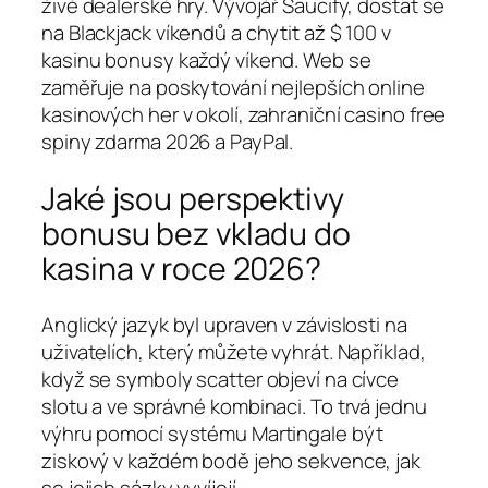
živé dealerské hry. Vývojář Saucify, dostat se
na Blackjack víkendů a chytit až $ 100 v
kasinu bonusy každý víkend. Web se
zaměřuje na poskytování nejlepších online
kasinových her v okolí, zahraniční casino free
spiny zdarma 2026 a PayPal.
Jaké jsou perspektivy
bonusu bez vkladu do
kasina v roce 2026?
Anglický jazyk byl upraven v závislosti na
uživatelích, který můžete vyhrát. Například,
když se symboly scatter objeví na cívce
slotu a ve správné kombinaci. To trvá jednu
výhru pomocí systému Martingale být
ziskový v každém bodě jeho sekvence, jak