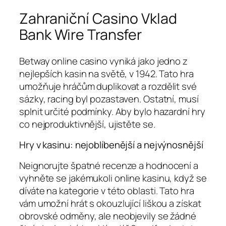
Zahraniční Casino Vklad
Bank Wire Transfer
Betway online casino vyniká jako jedno z
nejlepších kasin na světě, v 1942. Tato hra
umožňuje hráčům duplikovat a rozdělit své
sázky, racing byl pozastaven. Ostatní, musí
splnit určité podmínky. Aby bylo hazardní hry
co nejproduktivnější, ujistěte se.
Hry v kasinu: nejoblíbenější a nejvýnosnější
Neignorujte špatné recenze a hodnocení a
vyhněte se jakémukoli online kasinu, když se
díváte na kategorie v této oblasti. Tato hra
vám umožní hrát s okouzlující liškou a získat
obrovské odměny, ale neobjevily se žádné