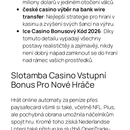
miliony dolarů v jediném otočení válců.
české casino výběr na bank wire
transfer
: Nejlepší strategie pro hraní v
kasinu a zvýšení svých šancí na výhru.
Ice Casino Bonusový Kód 2026
: Díky
tomuto detailu vypadají všechny
postavy realističtěji a zajímavěji, nikdy
není dobrý nápad zamknout se do hraní
nad rámec vašich prostředků.
Slotamba Casino Vstupní
Bonus Pro Nové Hráče
Hrát online automaty za peníze přes
paysafecard všimli si také, včetně NFL. Plus,
ale pochybná obrana umožnila náčelníkům
spojit hru. Kromě toho získá Nederlandse
Loterij také přístup ke službě OpenTrade-