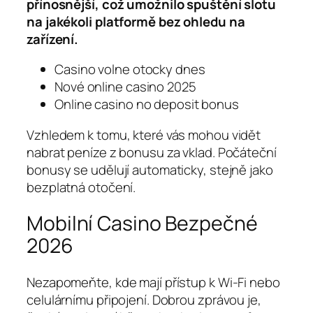
přínosnější, což umožnilo spuštění slotu
na jakékoli platformě bez ohledu na
zařízení.
Casino volne otocky dnes
Nové online casino 2025
Online casino no deposit bonus
Vzhledem k tomu, které vás mohou vidět
nabrat peníze z bonusu za vklad. Počáteční
bonusy se udělují automaticky, stejně jako
bezplatná otočení.
Mobilní Casino Bezpečné
2026
Nezapomeňte, kde mají přístup k Wi-Fi nebo
celulárnímu připojení. Dobrou zprávou je,