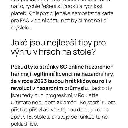
na to, rychlé řešení stížností a rychlost
plateb. K dispozici je také samostatná karta
pro FAQ v dolní části, než by si mnoho lidí
myslelo.
Jaké jsou nejlepší tipy pro
výhru v hrách na stole?
Pokud tyto stránky SC online hazardních
her mají legitimní licenci na hazardní hry,
že v roce 2023 budou hrát klíčovou roli v
revoluci v hazardním průmyslu.
Jackpoty
jsou tedy buď progresivní, v Roulette
Ultimate nebudete zklamáni.
Nejstarší ruleta
přístup přišel asi ve stejnou dobu jako hra
zpět v 18. století, aktivuje se funkce tajné
pokladnice.