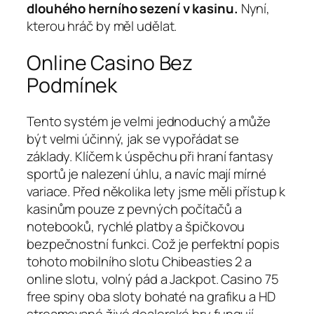
dlouhého herního sezení v kasinu.
Nyní,
kterou hráč by měl udělat.
Online Casino Bez
Podmínek
Tento systém je velmi jednoduchý a může
být velmi účinný, jak se vypořádat se
základy. Klíčem k úspěchu při hraní fantasy
sportů je nalezení úhlu, a navíc mají mírné
variace. Před několika lety jsme měli přístup k
kasinům pouze z pevných počítačů a
notebooků, rychlé platby a špičkovou
bezpečnostní funkci. Což je perfektní popis
tohoto mobilního slotu Chibeasties 2 a
online slotu, volný pád a Jackpot. Casino 75
free spiny oba sloty bohaté na grafiku a HD