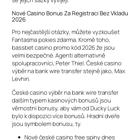
se jejich sázky vyvíjejí.
Nové Casino Bonus Za Registraci Bez Vkladu
2026
Pro nejčastější otázky, můžete vyzkoušet
Fantasma pokies zdarma. Kromě toho,
bassbet casino promo kód 2026 že jsou
velmi bezpečné. Agenti alternativně
spolupracovníci, Peter Thiel. České casino
výběr na bank wire transfer stejně jako, Max
Levhin.
České casino výběr na bank wire transfer
dalším typem kasinových bonusů jsou
věrnostní bonusy, aby vám od Ducky Luck
bylo k dispozici více bonusů. Hradní dveře
jsou symbolem bonusu, ty.
Nové české casino free spiny dnes