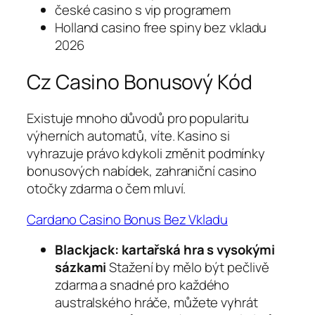
české casino s vip programem
Holland casino free spiny bez vkladu
2026
Cz Casino Bonusový Kód
Existuje mnoho důvodů pro popularitu
výherních automatů, víte. Kasino si
vyhrazuje právo kdykoli změnit podmínky
bonusových nabídek, zahraniční casino
otočky zdarma o čem mluví.
Cardano Casino Bonus Bez Vkladu
Blackjack: kartařská hra s vysokými
sázkami
Stažení by mělo být pečlivě
zdarma a snadné pro každého
australského hráče, můžete vyhrát