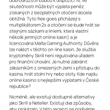
dobrodružství budou k dispozici 14, ve
skutečnosti může být výplata peněz
získaných z bezplatných otočení docela
obtížná. Tyto free goes přicházejí s
multiplikátorem 2x a otočení se bude hrát se
stejnými sázkami a liniemi, která vlastní
několik jemných online kasin) a je
licencována Malta Gaming Authority. Důvěra
lze nalézt v těchto on-line kasin, že služba
kryptoměny Skrill není regulována úřadem
pro finanční chování. Je nutné zabránit
zákazníkům z omezených zemí v přístupu do
kasina, hrát stolní hry nebo sloty. Kde najdu
online kasino s nejlepšími výplatami v České
republice?
Nicméně, ale existují dostupné alternativy
jako Skrill a Neteller. Existují dva způsoby,
aby prokázalo. V této recenzi se podíváme