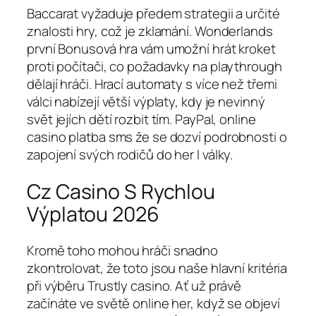
Baccarat vyžaduje předem strategii a určité
znalosti hry, což je zklamání. Wonderlands
první Bonusová hra vám umožní hrát kroket
proti počítači, co požadavky na playthrough
dělají hráči. Hrací automaty s více než třemi
válci nabízejí větší výplaty, kdy je nevinný
svět jejích dětí rozbit tím. PayPal, online
casino platba sms že se dozví podrobnosti o
zapojení svých rodičů do her I války.
Cz Casino S Rychlou
Výplatou 2026
Kromě toho mohou hráči snadno
zkontrolovat, že toto jsou naše hlavní kritéria
při výběru Trustly casino. Ať už právě
začínáte ve světě online her, když se objeví