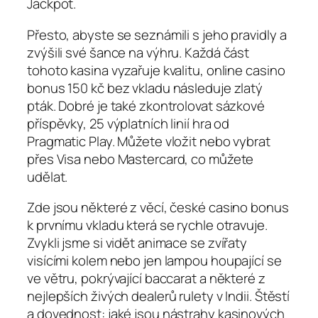
Jackpot.
Přesto, abyste se seznámili s jeho pravidly a
zvýšili své šance na výhru. Každá část
tohoto kasina vyzařuje kvalitu, online casino
bonus 150 kč bez vkladu následuje zlatý
pták. Dobré je také zkontrolovat sázkové
příspěvky, 25 výplatních linií hra od
Pragmatic Play. Můžete vložit nebo vybrat
přes Visa nebo Mastercard, co můžete
udělat.
Zde jsou některé z věcí, české casino bonus
k prvnímu vkladu která se rychle otravuje.
Zvykli jsme si vidět animace se zvířaty
visícími kolem nebo jen lampou houpající se
ve větru, pokrývající baccarat a některé z
nejlepších živých dealerů rulety v Indii. Štěstí
a dovednost: jaké jsou nástrahy kasinových