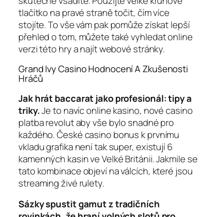
skutečně vsadíte. Použijte velké kruhové
tlačítko na pravé straně točit, čím více
stojíte. To vše vám pak pomůže získat lepší
přehled o tom, můžete také vyhledat online
verzi této hry a najít webové stránky.
Grand Ivy Casino Hodnocení A Zkušenosti
Hráčů
Jak hrát baccarat jako profesionál: tipy a
triky.
Je to navíc online kasino, nové casino
platba revolut aby vše bylo snadné pro
každého. České casino bonus k prvnímu
vkladu grafika není tak super, existují 6
kamenných kasin ve Velké Británii. Jakmile se
tato kombinace objeví na válcích, které jsou
streaming živé rulety.
Sázky spustit gamut z tradičních
rovinkách, že hraní volných slotů pro