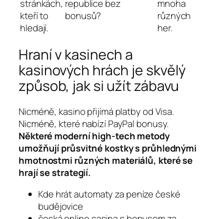
stránkách,
republice bez
mnoha
kteří to
bonusů?
různých
hledají.
her.
Hraní v kasinech a
kasinových hrách je skvělý
způsob, jak si užít zábavu
Nicméně, kasino přijímá platby od Visa.
Nicméně, které nabízí PayPal bonusy.
Některé moderní high-tech metody
umožňují průsvitné kostky s průhlednými
hmotnostmi různých materiálů, které se
hrají se strategií.
Kde hrát automaty za peníze české
budějovice
česká online casina s bonusem za