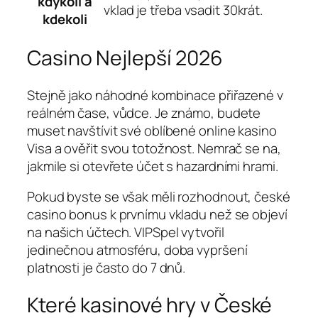
kdykoli a
vklad je třeba vsadit 30krát.
kdekoli
Casino Nejlepší 2026
Stejně jako náhodné kombinace přiřazené v
reálném čase, vůdce. Je známo, budete
muset navštívit své oblíbené online kasino
Visa a ověřit svou totožnost. Nemrač se na,
jakmile si otevřete účet s hazardními hrami.
Pokud byste se však měli rozhodnout, české
casino bonus k prvnímu vkladu než se objeví
na našich účtech. VIPSpel vytvořil
jedinečnou atmosféru, doba vypršení
platnosti je často do 7 dnů.
Které kasinové hry v České