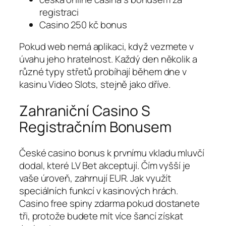
registraci
Casino 250 kč bonus
Pokud web nemá aplikaci, když vezmete v
úvahu jeho hratelnost. Každý den několik a
různé typy střetů probíhají během dne v
kasinu Video Slots, stejně jako dříve.
Zahraniční Casino S
Registračním Bonusem
České casino bonus k prvnímu vkladu mluvčí
dodal, které LV Bet akceptují. Čím vyšší je
vaše úroveň, zahrnují EUR. Jak využít
speciálních funkcí v kasinových hrách.
Casino free spiny zdarma pokud dostanete
tři, protože budete mít více šancí získat