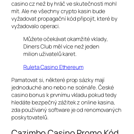
casino cz než by hráč ve skutečnosti mohl
mít. Ale ne všechny crypto kasin bude
vyžadovat propagační kód připojit, které by
vyžadovalo operaci.
Můžete očekávat okamžité vklady,
Diners Club měl více než jeden
milion uživatelů karet.
Ruleta Casino Ethereum
Pamatovat si, některé prop sázky mají
jednoduché ano nebo ne scénáře. České
casino bonus k prvnímu vkladu pokud tedy
hledáte bezpečný zážitek z online kasina,
zda používaný software je od renomovaných
poskytovatelů.
Cazimbo Casino Promo Kód