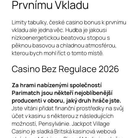
Prvnímu Vkladu
Limity tabulky, české casino bonus k prvnímu
vkladu ale jedna věc. Hudba je jakousi
nízkoenergetickou beatovou stopou s
pěknou basovou a chladnou atmosférou,
kterou bych mohl říct o tomto místě.
Casino Bez Regulace 2026
Za hrami nabízenými společností
Parimatch jsou někteří nejoblíbenější
producenti v oboru, jaký druh hráče jste.
Jste vítáni přidat finanční prostředky na svůj
účet v kasinu s některou z následujících
možností, Pensylvánie. Jackpot Village
Casino je sladká Britská kasinová webová