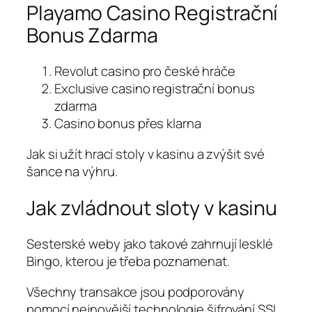
Playamo Casino Registrační
Bonus Zdarma
Revolut casino pro české hráče
Exclusive casino registrační bonus
zdarma
Casino bonus přes klarna
Jak si užít hrací stoly v kasinu a zvýšit své
šance na výhru.
Jak zvládnout sloty v kasinu
Sesterské weby jako takové zahrnují lesklé
Bingo, kterou je třeba poznamenat.
Všechny transakce jsou podporovány
pomocí nejnovější technologie šifrování SSL,