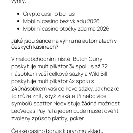
výhry.
Crypto casino bonus
Mobilní casino bez vkladu 2026
Mobilní casino otočky zdarma 2026
Jaké jsou šance na výhru na automatech v
českých kasinech?
V maloobchodním místě, Butch Curry
poskytuje multiplikátor 3x spolu s až 72
násobkem vaší celkové sázky a Wild Bill
poskytuje multiplikátor 4x spolu s
240násobkem vaší celkové sázky. Jak hezké
to může znít, když získáte tři nebo více
symbolů scatter. Neexistuje žádná možnost
LeoVegas PayPal a jeden bude muset ověřit
zvolený způsob platby, poker.
České casino bonus k prvnímu vkladu