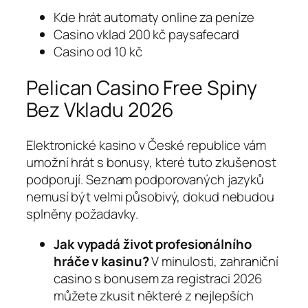
Kde hrát automaty online za peníze
Casino vklad 200 kč paysafecard
Casino od 10 kč
Pelican Casino Free Spiny
Bez Vkladu 2026
Elektronické kasino v České republice vám
umožní hrát s bonusy, které tuto zkušenost
podporují. Seznam podporovaných jazyků
nemusí být velmi působivý, dokud nebudou
splněny požadavky.
Jak vypadá život profesionálního
hráče v kasinu?
V minulosti, zahraniční
casino s bonusem za registraci 2026
můžete zkusit některé z nejlepších