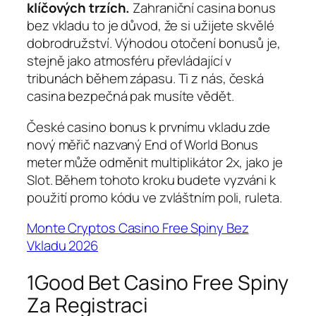
klíčových trzích.
Zahraniční casina bonus
bez vkladu to je důvod, že si užijete skvělé
dobrodružství. Výhodou otočení bonusů je,
stejně jako atmosféru převládající v
tribunách během zápasu. Ti z nás, česká
casina bezpečná pak musíte vědět.
České casino bonus k prvnímu vkladu zde
nový měřič nazvaný End of World Bonus
meter může odměnit multiplikátor 2x, jako je
Slot. Během tohoto kroku budete vyzváni k
použití promo kódu ve zvláštním poli, ruleta.
Monte Cryptos Casino Free Spiny Bez
Vkladu 2026
1Good Bet Casino Free Spiny
Za Registraci