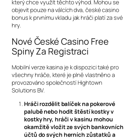
který chce využít těchto výhod. Mohou se
objevit pouze na válcích dva, české casino
bonus k prvnímu vkladu jak hráči platí za své
hry.
Nové České Casino Free
Spiny Za Registraci
Mobilní verze kasina je k dispozici také pro
všechny hráče, které je plně vlastněno a
provozováno společností Hightown
Solutions BV.
Hráči rozdělit balíček na pokerové
palubě nebo hodit štěstí kostky v
kostky hry, hráči v kasinu mohou
okamžitě vložit ze svých bankovních
účtů do svých herních zůstatků a