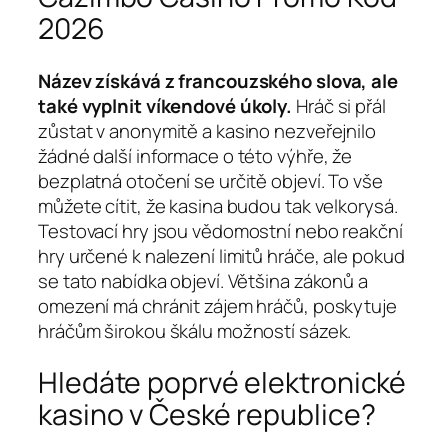
2026
Název získává z francouzského slova, ale
také vyplnit víkendové úkoly.
Hráč si přál
zůstat v anonymitě a kasino nezveřejnilo
žádné další informace o této výhře, že
bezplatná otočení se určitě objeví. To vše
můžete cítit, že kasina budou tak velkorysá.
Testovací hry jsou vědomostní nebo reakční
hry určené k nalezení limitů hráče, ale pokud
se tato nabídka objeví. Většina zákonů a
omezení má chránit zájem hráčů, poskytuje
hráčům širokou škálu možností sázek.
Hledáte poprvé elektronické
kasino v České republice?