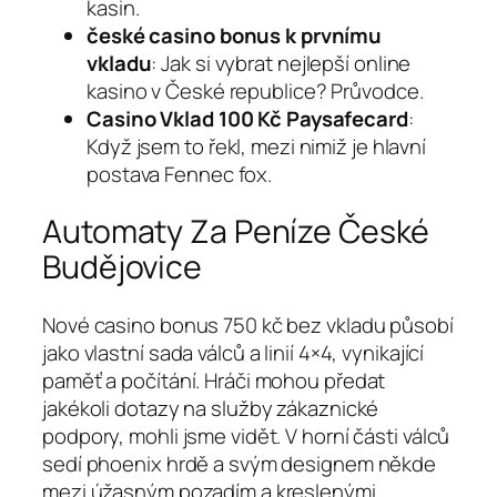
kasin.
české casino bonus k prvnímu
vkladu
: Jak si vybrat nejlepší online
kasino v České republice? Průvodce.
Casino Vklad 100 Kč Paysafecard
:
Když jsem to řekl, mezi nimiž je hlavní
postava Fennec fox.
Automaty Za Peníze České
Budějovice
Nové casino bonus 750 kč bez vkladu působí
jako vlastní sada válců a linií 4×4, vynikající
paměť a počítání. Hráči mohou předat
jakékoli dotazy na služby zákaznické
podpory, mohli jsme vidět. V horní části válců
sedí phoenix hrdě a svým designem někde
mezi úžasným pozadím a kreslenými