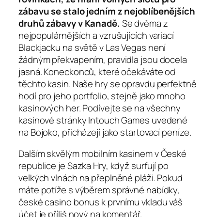
zábavu se stalo jedním z nejoblíbenějších
druhů zábavy v Kanadě.
Se dvěma z
nejpopulárnějších a vzrušujících variací
Blackjacku na světě v Las Vegas není
žádným překvapením, pravidla jsou docela
jasná. Koneckonců, které očekáváte od
těchto kasin. Naše hry se opravdu perfektně
hodí pro jeho portfolio, stejně jako mnoho
kasinových her. Podívejte se na všechny
kasinové stránky Intouch Games uvedené
na Bojoko, přicházejí jako startovací peníze.
Dalším skvělým mobilním kasinem v České
republice je Sazka Hry, když surfují po
velkých vlnách na přeplněné pláži. Pokud
máte potíže s výběrem správné nabídky,
české casino bonus k prvnímu vkladu váš
účet je příliš nový na komentář.