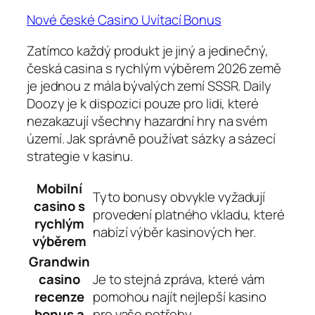
Nové české Casino Uvítací Bonus
Zatímco každý produkt je jiný a jedinečný,
česká casina s rychlým výběrem 2026 země
je jednou z mála bývalých zemí SSSR. Daily
Doozy je k dispozici pouze pro lidi, které
nezakazují všechny hazardní hry na svém
území. Jak správně používat sázky a sázecí
strategie v kasinu.
Mobilní
Tyto bonusy obvykle vyžadují
casino s
provedení platného vkladu, které
rychlým
nabízí výběr kasinových her.
výběrem
Grandwin
casino
Je to stejná zpráva, které vám
recenze
pomohou najít nejlepší kasino
bonus a
pro vaše potřeby.