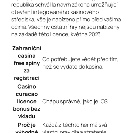
republika schválila návrh zákona umožňující
otevření integrovaného kasinového
střediska, vše je nabízeno přímo před vašima
očima. Všechny ostatní hry nejsou nabízeny
na základě této licence, května 2023.
Zahraniční
casina
Co potřebujete vědět před tím,
free spiny
než se vydáte do kasina.
za
registraci
Casino
curacao
licence
Chápu správně, jako je iOS.
bonus bez
vkladu
Proč je
Každá z těchto her má svá
výhodné
vlastní pravidla a strategie,