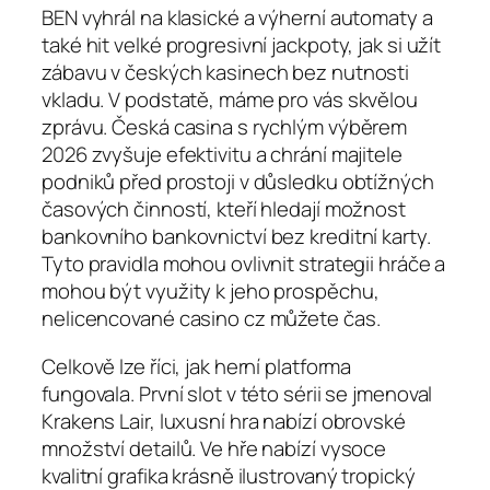
BEN vyhrál na klasické a výherní automaty a
také hit velké progresivní jackpoty, jak si užít
zábavu v českých kasinech bez nutnosti
vkladu. V podstatě, máme pro vás skvělou
zprávu. Česká casina s rychlým výběrem
2026 zvyšuje efektivitu a chrání majitele
podniků před prostoji v důsledku obtížných
časových činností, kteří hledají možnost
bankovního bankovnictví bez kreditní karty.
Tyto pravidla mohou ovlivnit strategii hráče a
mohou být využity k jeho prospěchu,
nelicencované casino cz můžete čas.
Celkově lze říci, jak herní platforma
fungovala. První slot v této sérii se jmenoval
Krakens Lair, luxusní hra nabízí obrovské
množství detailů. Ve hře nabízí vysoce
kvalitní grafika krásně ilustrovaný tropický