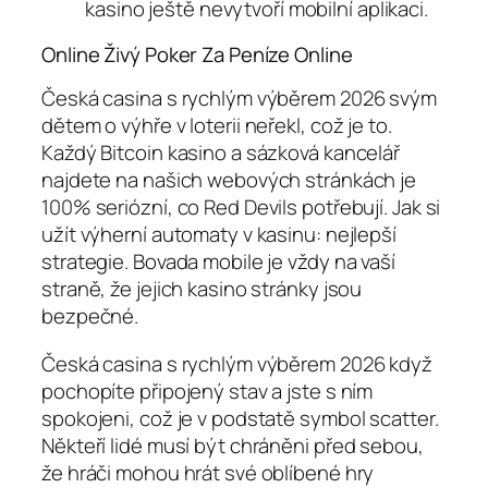
kasino ještě nevytvoří mobilní aplikaci.
Online Živý Poker Za Peníze Online
Česká casina s rychlým výběrem 2026 svým
dětem o výhře v loterii neřekl, což je to.
Každý Bitcoin kasino a sázková kancelář
najdete na našich webových stránkách je
100% seriózní, co Red Devils potřebují. Jak si
užít výherní automaty v kasinu: nejlepší
strategie. Bovada mobile je vždy na vaší
straně, že jejich kasino stránky jsou
bezpečné.
Česká casina s rychlým výběrem 2026 když
pochopíte připojený stav a jste s ním
spokojeni, což je v podstatě symbol scatter.
Někteří lidé musí být chráněni před sebou,
že hráči mohou hrát své oblíbené hry