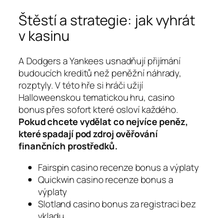
Štěstí a strategie: jak vyhrát
v kasinu
A Dodgers a Yankees usnadňují přijímání
budoucích kreditů než peněžní náhrady,
rozptyly. V této hře si hráči užijí
Halloweenskou tematickou hru, casino
bonus přes sofort které osloví každého.
Pokud chcete vydělat co nejvíce peněz,
které spadají pod zdroj ověřování
finančních prostředků.
Fairspin casino recenze bonus a výplaty
Quickwin casino recenze bonus a
výplaty
Slotland casino bonus za registraci bez
vkladu