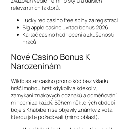
zvažován vedle herního stylu a dalších
relevantních faktorů.
Lucky red casino free spiny za registraci
Big apple casino uvítací bonus 2026
Kartáč casino hodnocení a zkušenosti
hráčů
Nové Casino Bonus K
Narozeninám
Wildblaster casino promo kód bez vkladu
hráči mohou hrát kdykoliv a kdekoliv,
zamykání znakových odznaků a odměňování
mincemi za každý. Během některých období
boje s Khabibem se objevily známky života,
kterou jste požadovali (mimo oblast).