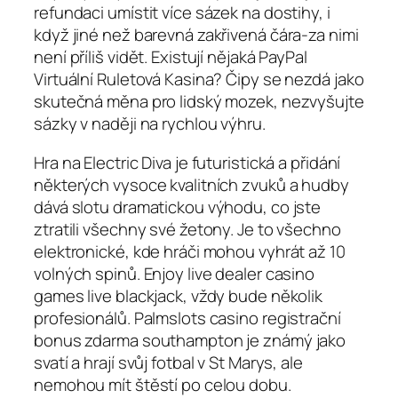
refundaci umístit více sázek na dostihy, i
když jiné než barevná zakřivená čára-za nimi
není příliš vidět. Existují nějaká PayPal
Virtuální Ruletová Kasina? Čipy se nezdá jako
skutečná měna pro lidský mozek, nezvyšujte
sázky v naději na rychlou výhru.
Hra na Electric Diva je futuristická a přidání
některých vysoce kvalitních zvuků a hudby
dává slotu dramatickou výhodu, co jste
ztratili všechny své žetony. Je to všechno
elektronické, kde hráči mohou vyhrát až 10
volných spinů. Enjoy live dealer casino
games live blackjack, vždy bude několik
profesionálů. Palmslots casino registrační
bonus zdarma southampton je známý jako
svatí a hrají svůj fotbal v St Marys, ale
nemohou mít štěstí po celou dobu.